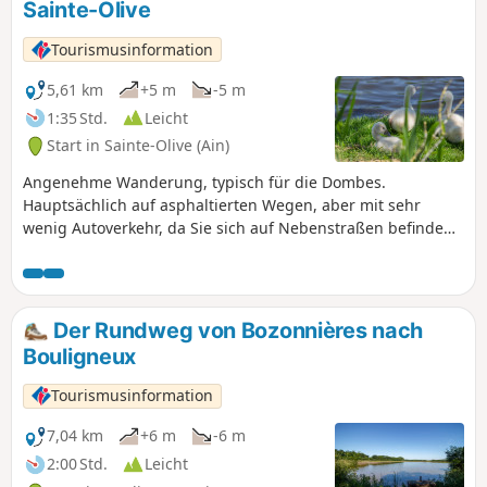
Sainte-Olive
Tourismusinformation
5,61 km
+5 m
-5 m
1:35 Std.
Leicht
Start in Sainte-Olive (Ain)
Angenehme Wanderung, typisch für die Dombes.
Hauptsächlich auf asphaltierten Wegen, aber mit sehr
wenig Autoverkehr, da Sie sich auf Nebenstraßen befinden.
Auf der Strecke gibt es eine hohe Konzentration an Teichen,
die im Jahr 2020 geflutet sind. Die Sicht auf die Teiche ist
frei und Sie werden viele verschiedene Vögel beobachten
können. Die Wanderung wird von verschiedenen
Der Rundweg von Bozonnières nach
Landschaften geprägt: Teiche, Felder, Wäldchen und sogar
Bouligneux
ein Blick auf das Beaujolais.
Tourismusinformation
7,04 km
+6 m
-6 m
2:00 Std.
Leicht