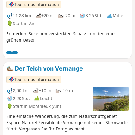
Tourismusinformation
11,88 km
+20 m
-20 m
3:25 Std.
Mittel
Start in Ain
Entdecken Sie einen versteckten Schatz inmitten einer
grünen Oase!
Der Teich von Vernange
Tourismusinformation
8,00 km
+10 m
-10 m
2:20 Std.
Leicht
Start in Monthieux (Ain)
Eine einfache Wanderung, die zum Naturschutzgebiet
Espace Naturel Sensible de Vernange mit seiner Sternwarte
führt. Vergessen Sie Ihr Fernglas nicht.