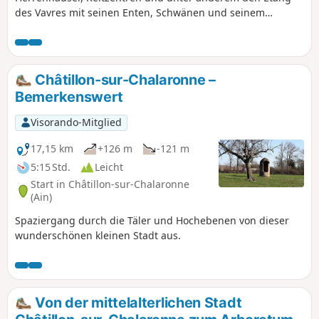
des Vavres mit seinen Enten, Schwänen und seinem
ausgedehnten Schilfgebiet. Der Étang des Vavres wird 2023
landwirtschaftlich genutzt.
Châtillon-sur-Chalaronne –
Bemerkenswert
Visorando-Mitglied
17,15 km
+126 m
-121 m
5:15 Std.
Leicht
Start in Châtillon-sur-Chalaronne
(Ain)
Spaziergang durch die Täler und Hochebenen von dieser
wunderschönen kleinen Stadt aus.
Von der mittelalterlichen Stadt