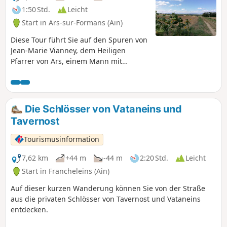
1:50 Std.
Leicht
Start in Ars-sur-Formans (Ain)
Diese Tour führt Sie auf den Spuren von
Jean-Marie Vianney, dem Heiligen
Pfarrer von Ars, einem Mann mit
außergewöhnlichem Schicksal, und
lässt Sie eine Landschaft entdecken, die
zur Erholung einlädt.
Die Schlösser von Vataneins und
Tavernost
Tourismusinformation
7,62 km
+44 m
-44 m
2:20 Std.
Leicht
Start in Francheleins (Ain)
Auf dieser kurzen Wanderung können Sie von der Straße
aus die privaten Schlösser von Tavernost und Vataneins
entdecken.