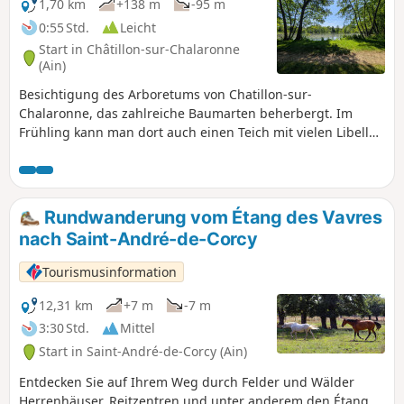
1,70 km
+138 m
-95 m
0:55 Std.
Leicht
Start in Châtillon-sur-Chalaronne
(Ain)
Besichtigung des Arboretums von Chatillon-sur-
Chalaronne, das zahlreiche Baumarten beherbergt. Im
Frühling kann man dort auch einen Teich mit vielen Libellen
in verschiedenen Farben entdecken. Ein kurzer und
angenehmer Besuch.
Rundwanderung vom Étang des Vavres
nach Saint-André-de-Corcy
Tourismusinformation
12,31 km
+7 m
-7 m
3:30 Std.
Mittel
Start in Saint-André-de-Corcy (Ain)
Entdecken Sie auf Ihrem Weg durch Felder und Wälder
Herrenhäuser, Reitzentren und unter anderem den Étang