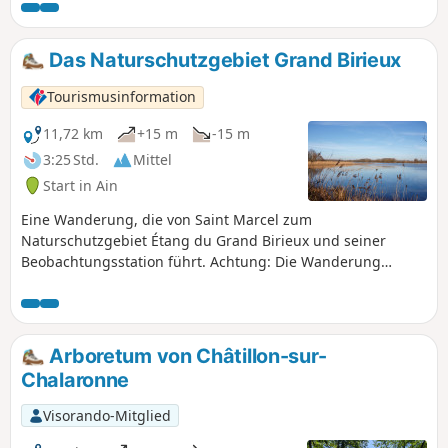
Das Naturschutzgebiet Grand Birieux
Tourismusinformation
11,72 km
+15 m
-15 m
3:25 Std.
Mittel
Start in Ain
Eine Wanderung, die von Saint Marcel zum
Naturschutzgebiet Étang du Grand Birieux und seiner
Beobachtungsstation führt. Achtung: Die Wanderung
verläuft überwiegend auf Asphalt, mit einer 100 m langen
Passage auf der Departementsstraße D2.
Arboretum von Châtillon-sur-
Chalaronne
Visorando-Mitglied