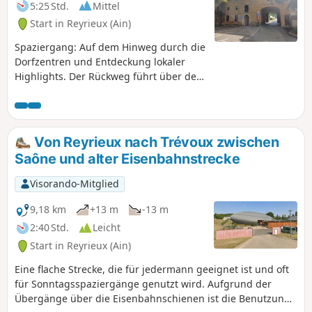
5:25 Std.
Mittel
Start in Reyrieux (Ain)
Spaziergang: Auf dem Hinweg durch die
Dorfzentren und Entdeckung lokaler
Highlights. Der Rückweg führt über den
Treidelpfad mit seinen Überraschungen.
Von Reyrieux nach Trévoux zwischen
Saône und alter Eisenbahnstrecke
Visorando-Mitglied
9,18 km
+13 m
-13 m
2:40 Std.
Leicht
Start in Reyrieux (Ain)
Eine flache Strecke, die für jedermann geeignet ist und oft
für Sonntagsspaziergänge genutzt wird. Aufgrund der
Übergänge über die Eisenbahnschienen ist die Benutzung