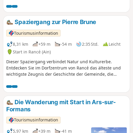
Spaziergang zur Pierre Brune
Tourismusinformation
8,31 km
+59 m
-54 m
2:35 Std.
Leicht
Start in Rancé (Ain)
Dieser Spaziergang verbindet Natur und Kulturerbe.
Entdecken Sie im Dorfzentrum von Rancé das älteste und
wichtigste Zeugnis der Geschichte der Gemeinde, die
romanische Kirche, die mehrfach umgebaut wurde. Sie
entdecken das Waschhaus, ein Zeugnis der Hygiene-
Bewegung des 19. Jahrhunderts, sowie die Pierre brune,
einen Granitblock, den „großen Stein” der Region.
Die Wanderung mit Start in Ars-sur-
Formans
Tourismusinformation
5,97 km
+39 m
-41 m