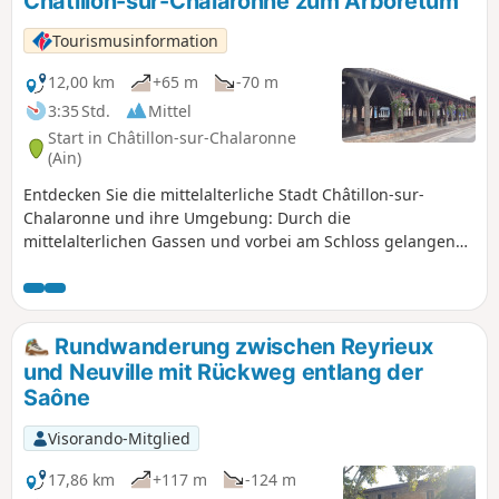
Châtillon-sur-Chalaronne zum Arboretum
Tourismusinformation
12,00 km
+65 m
-70 m
3:35 Std.
Mittel
Start in Châtillon-sur-Chalaronne
(Ain)
Entdecken Sie die mittelalterliche Stadt Châtillon-sur-
Chalaronne und ihre Umgebung: Durch die
mittelalterlichen Gassen und vorbei am Schloss gelangen
Sie zum Naturschutzgebiet Prés Gaudet, bevor Sie das Tal
des Relevant durchqueren und schließlich einen
Spaziergang durch das Arboretum machen.
Rundwanderung zwischen Reyrieux
und Neuville mit Rückweg entlang der
Saône
Visorando-Mitglied
17,86 km
+117 m
-124 m