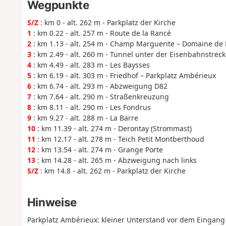
Wegpunkte
S/Z
: km 0 - alt. 262 m - Parkplatz der Kirche
1
: km 0.22 - alt. 257 m - Route de la Rancé
2
: km 1.13 - alt. 254 m - Champ Marguerite – Domaine de 
3
: km 2.49 - alt. 260 m - Tunnel unter der Eisenbahnstreck
4
: km 4.49 - alt. 283 m - Les Baysses
5
: km 6.19 - alt. 303 m - Friedhof – Parkplatz Ambérieux
6
: km 6.74 - alt. 293 m - Abzweigung D82
7
: km 7.64 - alt. 290 m - Straßenkreuzung
8
: km 8.11 - alt. 290 m - Les Fondrus
9
: km 9.27 - alt. 288 m - La Barre
10
: km 11.39 - alt. 274 m - Derontay (Strommast)
11
: km 12.17 - alt. 278 m - Teich Petit Montberthoud
12
: km 13.54 - alt. 274 m - Grange Porte
13
: km 14.28 - alt. 265 m - Abzweigung nach links
S/Z
: km 14.8 - alt. 262 m - Parkplatz der Kirche
Hinweise
Parkplatz Ambérieux: kleiner Unterstand vor dem Eingang