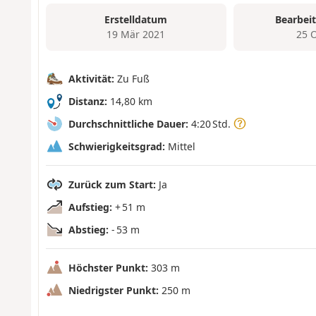
Erstelldatum
Bearbei
19 Mär 2021
25 
Aktivität:
Zu Fuß
Distanz:
14,80 km
Durchschnittliche Dauer:
4:20 Std.
Schwierigkeitsgrad:
Mittel
Zurück zum Start:
Ja
Aufstieg:
+ 51 m
Abstieg:
- 53 m
Höchster Punkt:
303 m
Niedrigster Punkt:
250 m