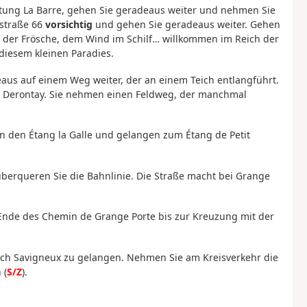
htung La Barre, gehen Sie geradeaus weiter und nehmen Sie
sstraße 66
vorsichtig
und gehen Sie geradeaus weiter. Gehen
der Frösche, dem Wind im Schilf… willkommen im Reich der
diesem kleinen Paradies.
eaus auf einem Weg weiter, der an einem Teich entlangführt.
ch Derontay. Sie nehmen einen Feldweg, der manchmal
n den Étang la Galle und gelangen zum Étang de Petit
überqueren Sie die Bahnlinie. Die Straße macht bei Grange
 Ende des Chemin de Grange Porte bis zur Kreuzung mit der
 nach Savigneux zu gelangen. Nehmen Sie am Kreisverkehr die
 (
S/Z
).