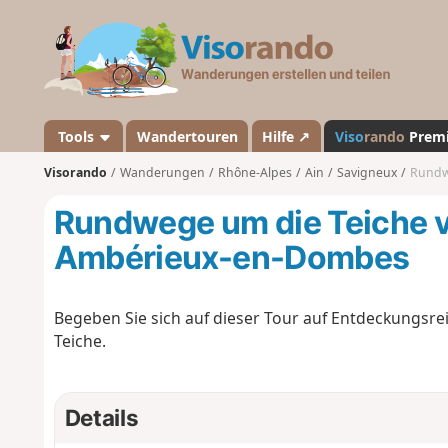
V
i
s
o
r
a
Tools
Wandertouren
Hilfe ↗
Viso
rando
Prem
n
Visorando
Wanderungen
Rhône-Alpes
Ain
Savigneux
Rundw
d
o
Rundwege um die Teiche 
Ambérieux-en-Dombes
Begeben Sie sich auf dieser Tour auf Entdeckungsre
Teiche.
Details