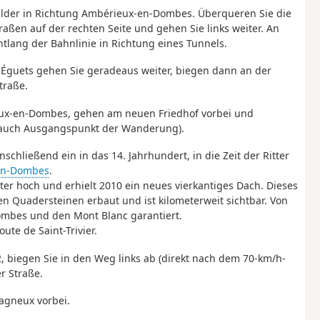
Wälder in Richtung Ambérieux-en-Dombes. Überqueren Sie die
raßen auf der rechten Seite und gehen Sie links weiter. An
tlang der Bahnlinie in Richtung eines Tunnels.
 Éguets gehen Sie geradeaus weiter, biegen dann an der
traße.
rieux-en-Dombes, gehen am neuen Friedhof vorbei und
(auch Ausgangspunkt der Wanderung).
nschließend ein in das 14. Jahrhundert, in die Zeit der Ritter
en-Dombes
.
ter hoch und erhielt 2010 ein neues vierkantiges Dach. Dieses
n Quadersteinen erbaut und ist kilometerweit sichtbar. Von
Dombes und den Mont Blanc garantiert.
te de Saint-Trivier.
82, biegen Sie in den Weg links ab (direkt nach dem 70-km/h-
r Straße.
vagneux vorbei.