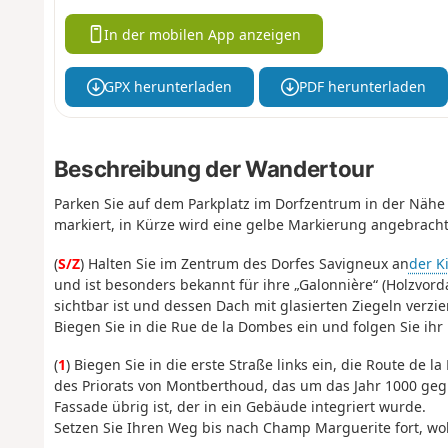
In der mobilen App anzeigen
GPX herunterladen
PDF herunterladen
Beschreibung der Wandertour
Parken Sie auf dem Parkplatz im Dorfzentrum in der Nähe 
markiert, in Kürze wird eine gelbe Markierung angebracht
(
S/Z
) Halten Sie im Zentrum des Dorfes Savigneux an
der K
und ist besonders bekannt für ihre „Galonnière“ (Holzvor
sichtbar ist und dessen Dach mit glasierten Ziegeln verziert
Biegen Sie in die Rue de la Dombes ein und folgen Sie ihr 
(
1
) Biegen Sie in die erste Straße links ein, die Route de
des Priorats von Montberthoud, das um das Jahr 1000 geg
Fassade übrig ist, der in ein Gebäude integriert wurde.
Setzen Sie Ihren Weg bis nach Champ Marguerite fort, wo