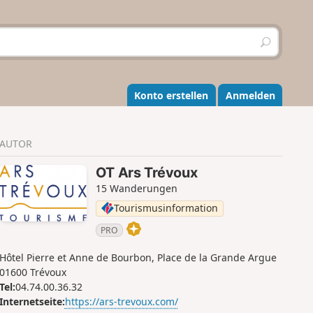
S
u
c
h
e
Konto erstellen
Anmelden
n
AUTOR
OT Ars Trévoux
15 Wanderungen
Tourismusinformation
PRO
Hôtel Pierre et Anne de Bourbon, Place de la Grande Argue
01600 Trévoux
Tel:
04.74.00.36.32
Internetseite:
https://ars-trevoux.com/