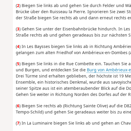
(
2
) Biegen Sie links ab und gehen Sie durch Felder und 
Brücke über den Ruisseau la Pierre. Ignorieren Sie zwei St
der Straße biegen Sie rechts ab und dann erneut rechts en
(
3
) Gehen Sie unter der Eisenbahnbrücke hindurch. In Les
Straße rechts ab und gehen geradeaus bis zur nächsten S
(
4
) In Les Baysses biegen Sie links ab in Richtung Ambé
gelangen zum alten Friedhof von Ambérieux-en-Dombes 
(
5
) Biegen Sie links in die Rue Combette ein. Tauchen Sie a
und Burgen, und entdecken Sie die
Burg von Ambérieux-
Drei Türme sind erhalten geblieben, der höchste ist 19 Me
Ensemble, ein historisches Denkmal, wurde aus savoyische
seiner Spitze aus ist ein atemberaubender Blick auf die 
Gehen Sie weiter in Richtung Norden des Dorfes auf der Rou
(
6
) Biegen Sie rechts ab (Richtung Sainte Olive) auf die D
Tempo-Schild) und gehen Sie geradeaus weiter bis zu eine
(
7
) In La Luminaire biegen Sie links ab und gehen an Cha