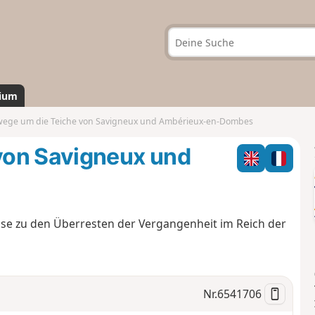
ium
ege um die Teiche von Savigneux und Ambérieux-en-Dombes
von Savigneux und
ise zu den Überresten der Vergangenheit im Reich der
Nr.
6541706