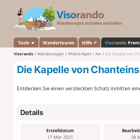
V
i
s
o
r
a
Tools
Wandertouren
Hilfe ↗
Viso
rando
Prem
n
Visorando
Wanderungen
Rhône-Alpes
Ain
Die Kapelle von Ch
d
o
Die Kapelle von Chanteins
Entdecken Sie einen versteckten Schatz inmitten ei
Details
Erstelldatum
Bearbei
17 Mär 2021
28 