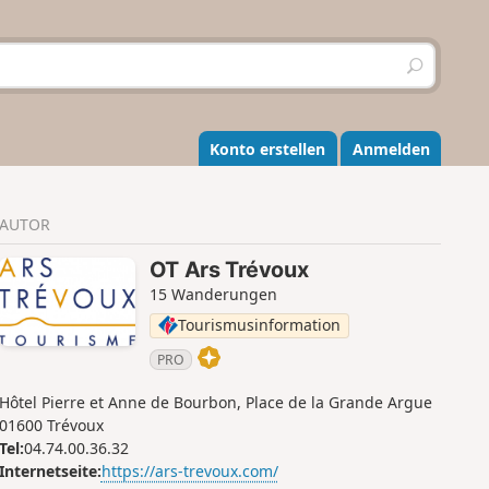
S
u
c
h
e
Konto erstellen
Anmelden
n
AUTOR
OT Ars Trévoux
15 Wanderungen
Tourismusinformation
PRO
Hôtel Pierre et Anne de Bourbon, Place de la Grande Argue
01600 Trévoux
Tel:
04.74.00.36.32
Internetseite:
https://ars-trevoux.com/