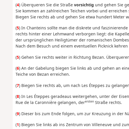
(
4
) Überqueren Sie die Straße
vorsichtig
und gehen Sie ge
Sie kommen an zahlreichen Teichen vorbei und erreichen s
Biegen Sie rechts ab und gehen Sie etwa hundert Meter we
(
5
) In Chanteins sollte man die diskrete und faszinieren
rechts hinter einer Lehmwand verborgen liegt: die Kapelle
der ursprünglichen Heiligtümer der romanischen Dombe
Nach dem Besuch und einem eventuellen Picknick kehren 
(
5
) Gehen Sie rechts weiter in Richtung Bezan. Überquere
(
6
) An der Gabelung biegen Sie links ab und gehen an ein
Teiche von Bezan erreichen.
(
7
) Biegen Sie rechts ab, um nach Les Éteppes zu gelangen
(
8
) In Les Éteppes geradeaus weitergehen, unter der Eis
ersten
Rue de la Caronnière gelangen, der
Straße rechts.
(
9
) Dieser bis zum Ende folgen, um zur Kreuzung in der N
(
1
) Biegen Sie links ab ins Zentrum von Villeneuve und zum