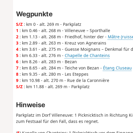
Wegpunkte
S/Z
: km 0 - alt. 269 m - Parkplatz
1
: km 0.46 - alt. 268 m - Villeneuve – Sporthalle
2
: km 1.13 - alt. 268 m - Friedhof, hinter der -
Mâtre (ruiss
3
: km 2.89 - alt. 263 m - Kreuz von Agnerains
4
: km 3.61 - alt. 275 m - Guesse Moignans – Denkmal für 
5
: km 6.33 - alt. 276 m -
Chapelle de Chanteins
6
: km 8.26 - alt. 283 m - Bezan
7
: km 8.65 - alt. 284 m - Teiche von Bezan -
Étang Cluseau
8
: km 9.35 - alt. 280 m - Les Eteppes
9
: km 10.98 - alt. 270 m - Rue de la Caronnière
S/Z
: km 11.88 - alt. 269 m - Parkplatz
Hinweise
Parkplatz im Dorf Villeneuve: 1 Picknicktisch in Richtung 
zum Festsaal für den Fall, dass es regnet.
(
5
)
Kapelle von Chanteins
: 1 Picknicktisch vor dem Eingan