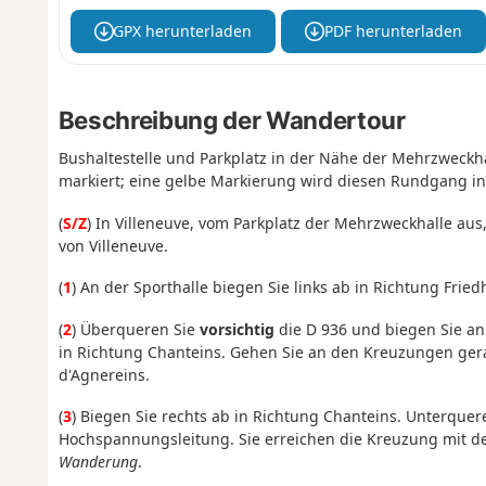
GPX herunterladen
PDF herunterladen
Beschreibung der Wandertour
Bushaltestelle und Parkplatz in der Nähe der Mehrzweckha
markiert; eine gelbe Markierung wird diesen Rundgang in
(
S/Z
) In Villeneuve, vom Parkplatz der Mehrzweckhalle aus
von Villeneuve.
(
1
) An der Sporthalle biegen Sie links ab in Richtung Fried
(
2
) Überqueren Sie
vorsichtig
die D 936 und biegen Sie an
in Richtung Chanteins. Gehen Sie an den Kreuzungen gera
d'Agnereins.
(
3
) Biegen Sie rechts ab in Richtung Chanteins. Unterquer
Hochspannungsleitung. Sie erreichen die Kreuzung mit d
Wanderung
.