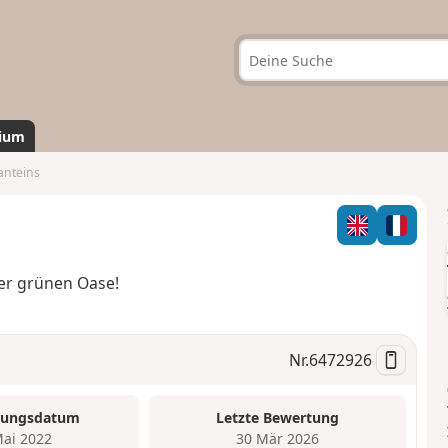
ium
anteins
ner grünen Oase!
Nr.
6472926
tungsdatum
Letzte Bewertung
Mai 2022
30 Mär 2026