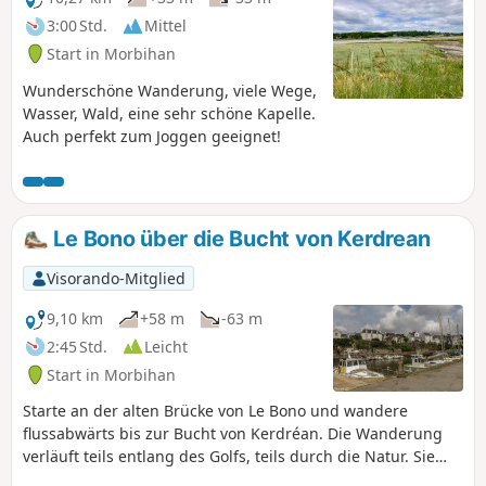
3:00 Std.
Mittel
Start in Morbihan
Wunderschöne Wanderung, viele Wege,
Wasser, Wald, eine sehr schöne Kapelle.
Auch perfekt zum Joggen geeignet!
Le Bono über die Bucht von Kerdrean
Visorando-Mitglied
9,10 km
+58 m
-63 m
2:45 Std.
Leicht
Start in Morbihan
Starte an der alten Brücke von Le Bono und wandere
flussabwärts bis zur Bucht von Kerdréan. Die Wanderung
verläuft teils entlang des Golfs, teils durch die Natur. Sie
führt anfangs am Tumulus von Kernourz vorbei und auf