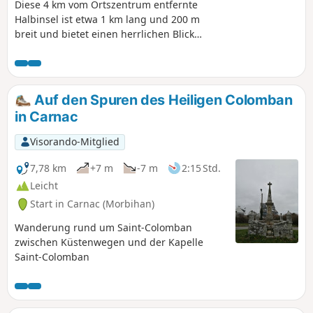
Diese 4 km vom Ortszentrum entfernte
Halbinsel ist etwa 1 km lang und 200 m
breit und bietet einen herrlichen Blick
auf den Golf von Morbihan, den man
über einen sehr angenehmen, von
Pinien und Mimosen gesäumten Weg
genießen kann. Ein wunderschöner
Auf den Spuren des Heiligen Colomban
Spaziergang zwischen „Argoat” und
in Carnac
„Armor” (Land und Meer). Rechnen Sie 1
Stunde und 20 Minuten ein, um die
Visorando-Mitglied
gesamte Runde zu absolvieren und
Pausen einzulegen, um die Landschaft
7,78 km
+7 m
-7 m
2:15 Std.
zu bewundern.
Leicht
Start in Carnac (Morbihan)
Wanderung rund um Saint-Colomban
zwischen Küstenwegen und der Kapelle
Saint-Colomban