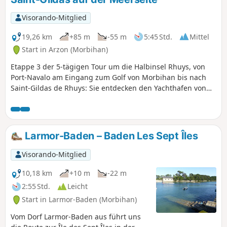
wo wir zu Fuß die nahegelegene Insel
Berder erkunden.
Visorando-Mitglied
19,26 km
+85 m
-55 m
5:45 Std.
Mittel
Start in Arzon (Morbihan)
Etappe 3 der 5-tägigen Tour um die Halbinsel Rhuys, von
Port-Navalo am Eingang zum Golf von Morbihan bis nach
Saint-Gildas de Rhuys: Sie entdecken den Yachthafen von
Crouesty, dann die Küste mit ihren schönen Stränden und
schließlich die Vielfalt der Megalithstätten. Bei einem
kleinen Abstecher ins Landesinnere können Sie zudem die
Teiche und Sumpfgebiete entdecken, die früher Salzwiesen
Larmor-Baden – Baden Les Sept Îles
waren und sich durch eine besonders reiche Artenvielfalt
auszeichnen.
Visorando-Mitglied
10,18 km
+10 m
-22 m
2:55 Std.
Leicht
Start in Larmor-Baden (Morbihan)
Vom Dorf Larmor-Baden aus führt uns