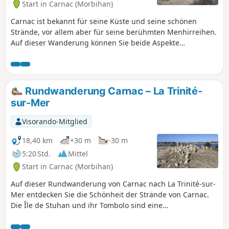
Start in Carnac (Morbihan)
Carnac ist bekannt für seine Küste und seine schönen
Strände, vor allem aber für seine berühmten Menhirreihen.
Auf dieser Wanderung können Sie beide Aspekte
entdecken. Wenn Sie die Westküste erreichen, nähern Sie
sich der Halbinsel Quiberon, die von der Anse du Pô aus
ganz nah erscheint. Auf dem Rückweg nach Norden
kommen Sie an den verschiedenen Standorten der
Rundwanderung Carnac – La Trinité-
Menhirreihen von Ménec und Kermario sowie am Riesen
sur-Mer
von Manio vorbei. Auf dem Rückweg entdecken Sie die
Tumulus von Kercado und Saint-Michel.
Visorando-Mitglied
18,40 km
+30 m
-30 m
5:20 Std.
Mittel
Start in Carnac (Morbihan)
Auf dieser Rundwanderung von Carnac nach La Trinité-sur-
Mer entdecken Sie die Schönheit der Strände von Carnac.
Die Île de Stuhan und ihr Tombolo sind eine
Sehenswürdigkeit, die Sie sich nicht entgehen lassen
sollten. Sie werden den Zöllnerpfad von der Pointe de