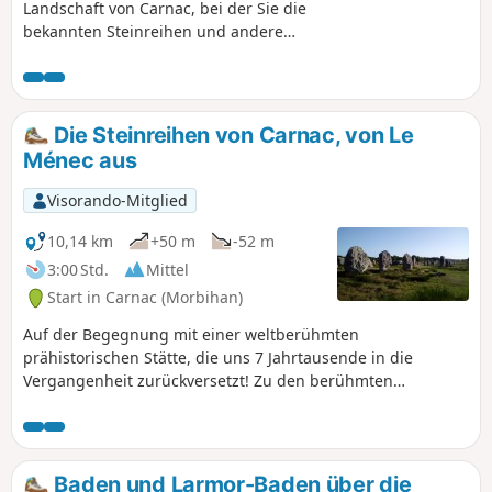
Landschaft von Carnac, bei der Sie die
bekannten Steinreihen und andere
Megalithstätten nicht verpassen sollten.
Sie werden eine andere Seite von
Carnac entdecken, nämlich seine
Wälder, seine Landschaft und seine
Die Steinreihen von Carnac, von Le
Süßwasserquellen. Wunderschöne Orte.
Ménec aus
Visorando-Mitglied
10,14 km
+50 m
-52 m
3:00 Std.
Mittel
Start in Carnac (Morbihan)
Auf der Begegnung mit einer weltberühmten
prähistorischen Stätte, die uns 7 Jahrtausende in die
Vergangenheit zurückversetzt! Zu den berühmten
Steinreihen von Le Ménec und Kermario gesellen sich auf
dieser Wanderung das bewegende Steingehege
Quadrilatère du Manio und der gleichnamige riesige
Menhir, zwei Grabhügel, darunter der imposante Tumulus
Baden und Larmor-Baden über die