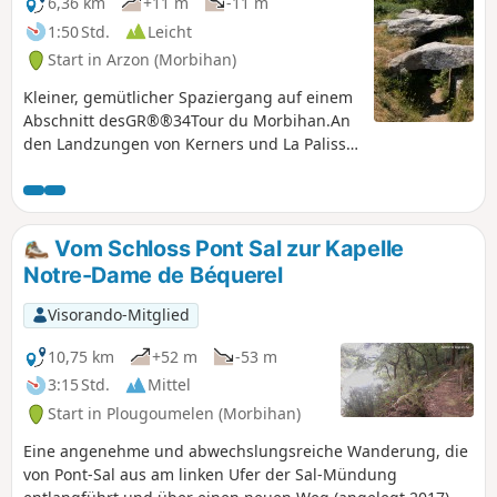
6,36 km
+11 m
-11 m
1:50 Std.
Leicht
Start in Arzon (Morbihan)
Kleiner, gemütlicher Spaziergang auf einem
Abschnitt desGR®®34Tour du Morbihan.An
den Landzungen von Kerners und La Palisse
bieten sich Ausblicke auf die zahlreichen
Inseln des Golfs von der Südseite aus.Vorbei
an der überdachten Allee von Grah Niol und
dem malerischen Weiler Kerners mit seiner
Vom Schloss Pont Sal zur Kapelle
Kapelle.
Notre-Dame de Béquerel
Visorando-Mitglied
10,75 km
+52 m
-53 m
3:15 Std.
Mittel
Start in Plougoumelen (Morbihan)
Eine angenehme und abwechslungsreiche Wanderung, die
von Pont-Sal aus am linken Ufer der Sal-Mündung