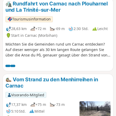
Rundfahrt von Carnac nach Plouharnel
und La Trinité-sur-Mer
Tourismusinformation
28,63 km
+72 m
-69 m
2:30 Std.
Leicht
Start in Carnac (Morbihan)
Möchten Sie die Gemeinden rund um Carnac entdecken?
Auf dieser weniger als 30 km langen Route gelangen Sie
über die Anse du Pô, genauer gesagt über den Strand von
Sainte-Barbe, nach Plouharnel. Anschließend führen Sie die
Abteien und ein Teil der Menhirreihen vorbei auf den Weg
nach La Trinité-sur-Mer, um über den Küstenradweg nach
Carnac zurückzukehren.
Vom Strand zu den Menhirreihen in
Carnac
Visorando-Mitglied
17,37 km
+75 m
-73 m
5:10 Std.
Mittel