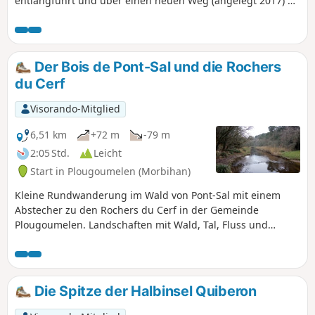
entlangführt und über einen neuen Weg (angelegt 2017) an
der Mühle von Pont-Sal vorbeiführt. Sie verläuft weiter
entlang des Flusses Bono bis zur Mühle von Kervilio. Der
Rückweg führt nacheinander an der Kapelle Becquerel und
dem Dorf Plougoumelen vorbei, um über eine Reihe von für
Der Bois de Pont-Sal und die Rochers
die bretonische Heckenlandschaft typischen Wegen nach
du Cerf
Pont-Sal zurückzukehren. Sie werden wiederkommen.
Visorando-Mitglied
6,51 km
+72 m
-79 m
2:05 Std.
Leicht
Start in Plougoumelen (Morbihan)
Kleine Rundwanderung im Wald von Pont-Sal mit einem
Abstecher zu den Rochers du Cerf in der Gemeinde
Plougoumelen. Landschaften mit Wald, Tal, Fluss und
Landschaft. Beinhaltet einen botanischen Lehrpfad. Zu
jeder Jahreszeit begehbar.
Die Spitze der Halbinsel Quiberon