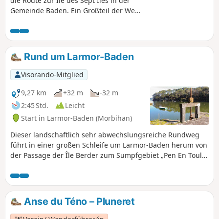
die Route zur Île des Sept Îles in der
Gemeinde Baden. Ein Großteil der Wege
sind Küstenwege (GR®34). Blick auf die
Küste, den Eingang zum Golf und die
Inseln (Île aux Moines, Île de Berder, Île
de Gavrinis). Möglichkeit, diese Route
Rund um Larmor-Baden
um die Umrundung der Île de Berder zu
ergänzen.
Visorando-Mitglied
9,27 km
+32 m
-32 m
2:45 Std.
Leicht
Start in Larmor-Baden (Morbihan)
Dieser landschaftlich sehr abwechslungsreiche Rundweg
führt in einer großen Schleife um Larmor-Baden herum von
der Passage der Île Berder zum Sumpfgebiet „Pen En Toul“',
dem Weiler „La Saline“', der Bucht von „Locmiquel“ und der
„Pointe du Berchis“. Er wird Dir die eher unbekannte
Geschichte des ersten Flugplatzes der Bretagne, das
Vogelschutzgebiet und die alten Anlagen der Salzgärten
Anse du Téno – Pluneret
näher bringen.