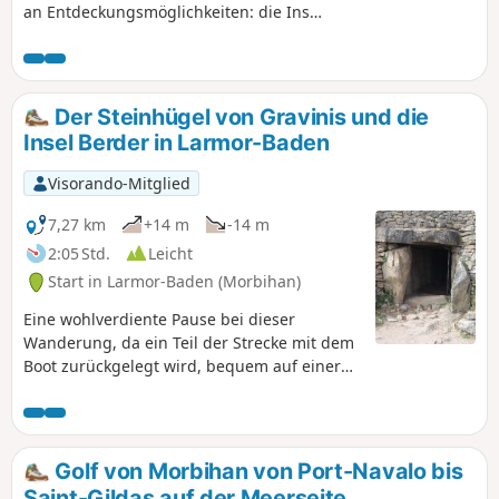
an Entdeckungsmöglichkeiten: die Insel
Île Berder, die bei Ebbe zugänglich ist,
die Anlegestelle für die Entdeckung des
berühmten Cairn de Gavrinis,
Aussichtspunkte auf den zahlreichen
Der Steinhügel von Gravinis und die
Inselchen. Etwas abseits vom Meer
Insel Berder in Larmor-Baden
befindet sich das Vogelschutzgebiet
Marais de Pen en Toul.
Visorando-Mitglied
7,27 km
+14 m
-14 m
2:05 Std.
Leicht
Start in Larmor-Baden (Morbihan)
Eine wohlverdiente Pause bei dieser
Wanderung, da ein Teil der Strecke mit dem
Boot zurückgelegt wird, bequem auf einer
Sitzbank sitzend. Ab Larmor-Baden geht es
mit dem Boot zur Insel und zum Steinhügel
von Gavrinis, der um 3500 v. Chr. in der
Jungsteinzeit errichtet wurde, und
Golf von Morbihan von Port-Navalo bis
anschließend zurück nach Larmor-Baden,
Saint-Gildas auf der Meerseite