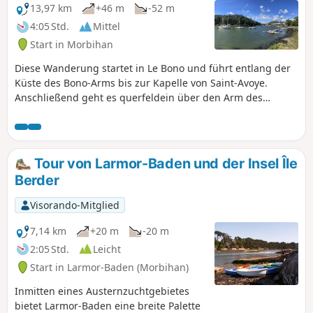
13,97 km
+46 m
-52 m
4:05 Std.
Mittel
Start in Morbihan
Diese Wanderung startet in Le Bono und führt entlang der
Küste des Bono-Arms bis zur Kapelle von Saint-Avoye.
Anschließend geht es querfeldein über den Arm des
Flusses Auray bis nach Saint-Goustan.Wenig Straße und ein
schöner Weg entlang der beiden Flüsse (auf der rechten
Seite des Golfs von Morbihan).Hinweis der Moderation: Die
Route wurde am 21.06.2023 ab km 5 geändert, um
Tour von Larmor-Baden und der Insel Île
demGR®® zu folgen und die Umgehung des Lycée
Berder
Kerplouz zu vermeiden, das privat ist (Zaun errichtet).
Visorando-Mitglied
7,14 km
+20 m
-20 m
2:05 Std.
Leicht
Start in Larmor-Baden (Morbihan)
Inmitten eines Austernzuchtgebietes
bietet Larmor-Baden eine breite Palette