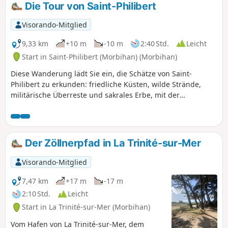
Die Tour von Saint-Philibert
Visorando-Mitglied
9,33 km
+10 m
-10 m
2:40 Std.
Leicht
Start in Saint-Philibert (Morbihan) (Morbihan)
Diese Wanderung lädt Sie ein, die Schätze von Saint-
Philibert zu erkunden: friedliche Küsten, wilde Strände,
militärische Überreste und sakrales Erbe, mit der
Sternenkapelle als Höhepunkt. Unterwegs erwartet Sie eine
Verkostung von Meeresfrüchten für eine kulinarische Pause
mit Blick auf den Ozean.
Der Zöllnerpfad in La Trinité-sur-Mer
Visorando-Mitglied
7,47 km
+17 m
-17 m
2:10 Std.
Leicht
Start in La Trinité-sur-Mer (Morbihan)
Vom Hafen von La Trinité-sur-Mer, dem