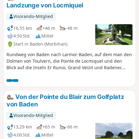
Saint-Michel mit einer Kapelle auf dem Gipfel, und zwei alte
Landzunge von Locmiquel
Brunnen. Eine sehr abwechslungsreiche Strecke zwischen
Heide, Wäldern und Wiesen.
Visorando-Mitglied
16,55 km
+46 m
-48 m
4:50 Std.
Mittel
Start in Baden (Morbihan)
Rundweg von Baden nach Larmor-Baden, auf dem man den
Dolmen von Toulvern, die Pointe de Locmiquel und den
Blick auf die Inseln Er Runio, Grand Veïzit und Radenec
entdecken kann.Bei Ebbe besteht die Möglichkeit, die „7
Inseln“ zu umrunden.
Von der Pointe du Blair zum Golfplatz
von Baden
Visorando-Mitglied
13,29 km
+65 m
-66 m
4:00 Std.
Mittel