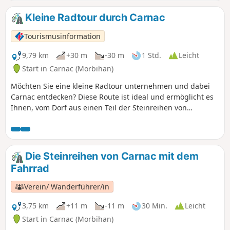
lautet „Rundweg Nr. 2: Die Steinreihen von Carnac”.
Kleine Radtour durch Carnac
Tourismusinformation
9,79 km
+30 m
-30 m
1 Std.
Leicht
Start in Carnac (Morbihan)
Möchten Sie eine kleine Radtour unternehmen und dabei
Carnac entdecken? Diese Route ist ideal und ermöglicht es
Ihnen, vom Dorf aus einen Teil der Steinreihen von
Kermario, die Steinreihen von Ménec, einen Teil der Anse
du Pô, das Dorf Saint-Colomban und schließlich die Strände
von Saint-Colomban, Ty Bihan und Légenèse zu entdecken.
Die Steinreihen von Carnac mit dem
Fahrrad
Verein/ Wanderführer/in
3,75 km
+11 m
-11 m
30 Min.
Leicht
Start in Carnac (Morbihan)