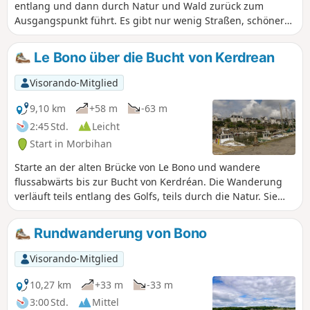
entlang und dann durch Natur und Wald zurück zum
Ausgangspunkt führt. Es gibt nur wenig Straßen, schöner
Weg.
Le Bono über die Bucht von Kerdrean
Visorando-Mitglied
9,10 km
+58 m
-63 m
2:45 Std.
Leicht
Start in Morbihan
Starte an der alten Brücke von Le Bono und wandere
flussabwärts bis zur Bucht von Kerdréan. Die Wanderung
verläuft teils entlang des Golfs, teils durch die Natur. Sie
führt anfangs am Tumulus von Kernourz vorbei und auf
halber Strecke am Herrenhaus von Kerdréan entlang.
Rundwanderung von Bono
Visorando-Mitglied
10,27 km
+33 m
-33 m
3:00 Std.
Mittel