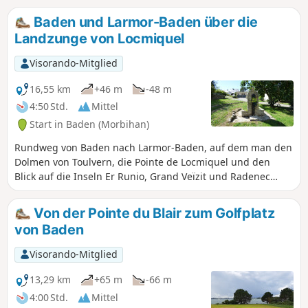
Bono bis zu seiner Mündung in den
Baden und Larmor-Baden über die
Fluss Auray, führt durch den Hafen und
Landzunge von Locmiquel
über die alte Hängebrücke. Zu jeder
Jahreszeit begehbar, aber nach
Visorando-Mitglied
Regenfällen sind gute Schuhe
erforderlich!
16,55 km
+46 m
-48 m
4:50 Std.
Mittel
Start in Baden (Morbihan)
Rundweg von Baden nach Larmor-Baden, auf dem man den
Dolmen von Toulvern, die Pointe de Locmiquel und den
Blick auf die Inseln Er Runio, Grand Veïzit und Radenec
entdecken kann.Bei Ebbe besteht die Möglichkeit, die „7
Inseln“ zu umrunden.
Von der Pointe du Blair zum Golfplatz
von Baden
Visorando-Mitglied
13,29 km
+65 m
-66 m
4:00 Std.
Mittel