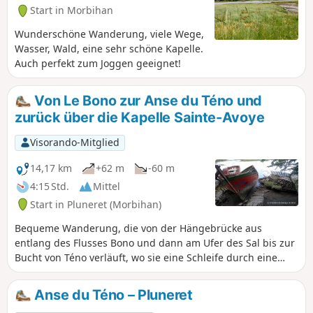
Start in Morbihan
Wunderschöne Wanderung, viele Wege,
Wasser, Wald, eine sehr schöne Kapelle.
Auch perfekt zum Joggen geeignet!
Von Le Bono zur Anse du Téno und
zurück über die Kapelle Sainte-Avoye
Visorando-Mitglied
14,17 km
+62 m
-60 m
4:15 Std.
Mittel
Start in Pluneret (Morbihan)
Bequeme Wanderung, die von der Hängebrücke aus
entlang des Flusses Bono und dann am Ufer des Sal bis zur
Bucht von Téno verläuft, wo sie eine Schleife durch eine
Landschaft aus Schilfgürteln, Feuchtwiesen und Watt bildet,
die über einen mehrere hundert Meter langen Holzsteg
Anse du Téno – Pluneret
zugänglich ist. Eine Anlage ermöglicht es, diesen