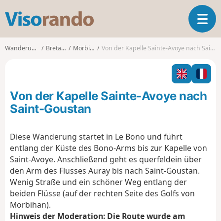
V
T
i
o
s
g
o
Wanderungen
Bretagne
Morbihan
Von der Kapelle Sainte-Avoye nach Saint-Goustan
g
r
l
a
e
n
n
d
Von der Kapelle Sainte-Avoye nach
a
o
v
Saint-Goustan
i
g
Diese Wanderung startet in Le Bono und führt
a
entlang der Küste des Bono-Arms bis zur Kapelle von
t
i
Saint-Avoye. Anschließend geht es querfeldein über
o
den Arm des Flusses Auray bis nach Saint-Goustan.
n
Wenig Straße und ein schöner Weg entlang der
beiden Flüsse (auf der rechten Seite des Golfs von
Morbihan).
Hinweis der Moderation: Die Route wurde am