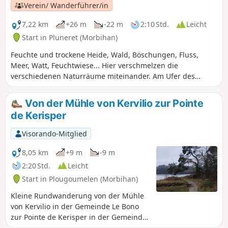
natürlichen Lebensraum, der zahlreiche seltene Pflanzen-
Verein/ Wanderführer/in
und Tierarten beherbergt, zu beobachten und zu
verstehen. Auf dem Rückweg über Sainte-Avoye können Sie
7,22 km
+26 m
-22 m
2:10 Std.
Leicht
eine schöne Kapelle aus dem16. Jahrhundert besichtigen.
Start in Pluneret (Morbihan)
Feuchte und trockene Heide, Wald, Böschungen, Fluss,
Meer, Watt, Feuchtwiese... Hier verschmelzen die
verschiedenen Naturräume miteinander. Am Ufer des
Flusses Sal befindet sich auch die Kapelle Sainte-Avoye.
Von der Mühle von Kervilio zur Pointe
de Kerisper
Visorando-Mitglied
8,05 km
+9 m
-9 m
2:20 Std.
Leicht
Start in Plougoumelen (Morbihan)
Kleine Rundwanderung von der Mühle
von Kervilio in der Gemeinde Le Bono
zur Pointe de Kerisper in der Gemeinde
Pluneret. Die Route folgt dem Fluss Le