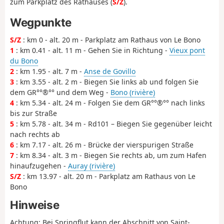
zum Parkplatz des Rathauses (
S/Z
).
Wegpunkte
S/Z
: km 0 - alt. 20 m - Parkplatz am Rathaus von Le Bono
1
: km 0.41 - alt. 11 m - Gehen Sie in Richtung -
Vieux pont
du Bono
2
: km 1.95 - alt. 7 m -
Anse de Govillo
3
: km 3.55 - alt. 2 m - Biegen Sie links ab und folgen Sie
dem GR°°®°° und dem Weg -
Bono (rivière)
4
: km 5.34 - alt. 24 m - Folgen Sie dem GR°°®°° nach links
bis zur Straße
5
: km 5.78 - alt. 34 m - Rd101 – Biegen Sie gegenüber leicht
nach rechts ab
6
: km 7.17 - alt. 26 m - Brücke der vierspurigen Straße
7
: km 8.34 - alt. 3 m - Biegen Sie rechts ab, um zum Hafen
hinaufzugehen -
Auray (rivière)
S/Z
: km 13.97 - alt. 20 m - Parkplatz am Rathaus von Le
Bono
Hinweise
Achtung: Bei Springflut kann der Abschnitt von Saint-