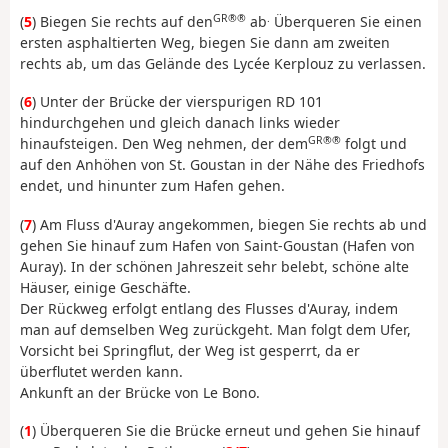
GR®®
.
(
5
) Biegen Sie rechts auf den
ab
Überqueren Sie einen
ersten asphaltierten Weg, biegen Sie dann am zweiten
rechts ab, um das Gelände des Lycée Kerplouz zu verlassen.
(
6
) Unter der Brücke der vierspurigen RD 101
hindurchgehen und gleich danach links wieder
GR®®
hinaufsteigen. Den Weg nehmen, der dem
folgt und
auf den Anhöhen von St. Goustan in der Nähe des Friedhofs
endet, und hinunter zum Hafen gehen.
(
7
) Am Fluss d'Auray angekommen, biegen Sie rechts ab und
gehen Sie hinauf zum Hafen von Saint-Goustan (Hafen von
Auray). In der schönen Jahreszeit sehr belebt, schöne alte
Häuser, einige Geschäfte.
Der Rückweg erfolgt entlang des Flusses d'Auray, indem
man auf demselben Weg zurückgeht. Man folgt dem Ufer,
Vorsicht bei Springflut, der Weg ist gesperrt, da er
überflutet werden kann.
Ankunft an der Brücke von Le Bono.
(
1
) Überqueren Sie die Brücke erneut und gehen Sie hinauf