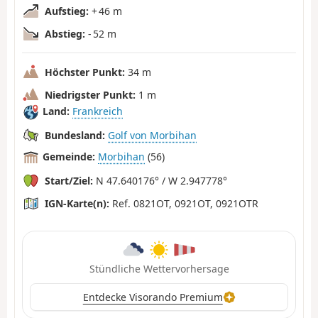
Aufstieg:
+ 46 m
Abstieg:
- 52 m
Höchster Punkt:
34 m
Niedrigster Punkt:
1 m
Land:
Frankreich
Bundesland:
Golf von Morbihan
Gemeinde:
Morbihan
(56)
Start/Ziel:
N 47.640176° / W 2.947778°
IGN-Karte(n):
Ref. 0821OT, 0921OT, 0921OTR
Stündliche Wettervorhersage
Entdecke Visorando Premium