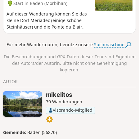
Start in Baden (Morbihan)
Auf dieser Wanderung können Sie das
kleine Dorf Mériadec (einige schöne
Steinhäuser) und die Pointe du Blair
(schöne Villen auf einem geschützten
Anwesen) entdecken und einen Teil des
Für mehr Wandertouren, benutze unsere
Suchmaschine
.
Flusses Rivière d'Auray entlangwandern.
Die Beschreibungen und GPX-Daten dieser Tour sind Eigentum
des Autors/der Autorin. Bitte nicht ohne Genehmigung
kopieren.
AUTOR
mikelitos
70 Wanderungen
Visorando-Mitglied
Gemeinde:
Baden (56870)