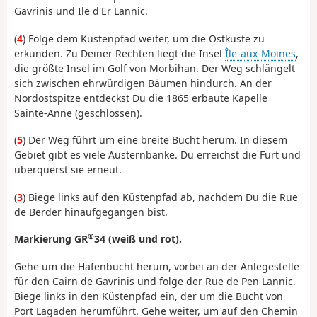
Gavrinis und Ile d'Er Lannic.
(
4
) Folge dem Küstenpfad weiter, um die Ostküste zu
erkunden. Zu Deiner Rechten liegt die Insel
Île-aux-Moines
,
die größte Insel im Golf von Morbihan. Der Weg schlängelt
sich zwischen ehrwürdigen Bäumen hindurch. An der
Nordostspitze entdeckst Du die 1865 erbaute Kapelle
Sainte-Anne (geschlossen).
(
5
) Der Weg führt um eine breite Bucht herum. In diesem
Gebiet gibt es viele Austernbänke. Du erreichst die Furt und
überquerst sie erneut.
(
3
) Biege links auf den Küstenpfad ab, nachdem Du die Rue
de Berder hinaufgegangen bist.
®
Markierung GR
34 (weiß und rot).
Gehe um die Hafenbucht herum, vorbei an der Anlegestelle
für den Cairn de Gavrinis und folge der Rue de Pen Lannic.
Biege links in den Küstenpfad ein, der um die Bucht von
Port Lagaden herumführt. Gehe weiter, um auf den Chemin