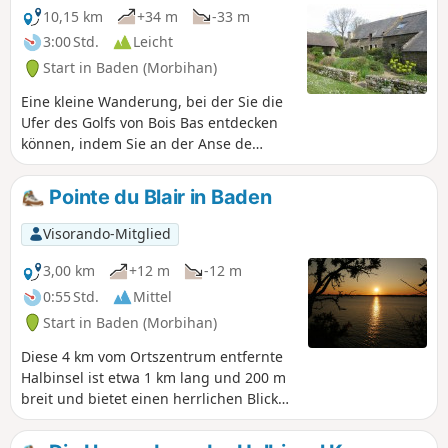
Golfs von Morbihan: zahlreiche Inseln
10,15 km
+34 m
-33 m
(darunter Grand und Petit Huernic, Er
3:00 Std.
Leicht
Runio, Radenec, Grand und Petit Veïzit,
Start in Baden (Morbihan)
Île Longue und Gavrinis), Locmariaquer,
Arzon, die Rivière d'Auray und die
Eine kleine Wanderung, bei der Sie die
Pointe du Blair, Larmor Baden und die
Ufer des Golfs von Bois Bas entdecken
Mündung des Golfs. In der schönen
können, indem Sie an der Anse de
Jahreszeit kann man baden,
Moustran, dem Strand von Toulindac
insbesondere am Strand „Plage des
und der Anse de Kerledan
Pointe du Blair in Baden
Sept Îles“. Im Winter gibt es zahlreiche
vorbeikommen.
Vögel zu beobachten.
Visorando-Mitglied
3,00 km
+12 m
-12 m
0:55 Std.
Mittel
Start in Baden (Morbihan)
Diese 4 km vom Ortszentrum entfernte
Halbinsel ist etwa 1 km lang und 200 m
breit und bietet einen herrlichen Blick
auf den Golf von Morbihan, den man
über einen sehr angenehmen, von