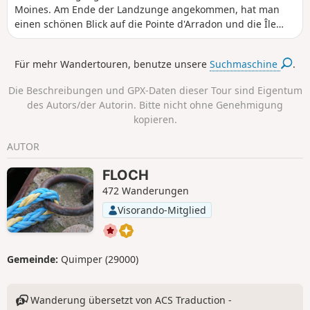
Moines. Am Ende der Landzunge angekommen, hat man
einen schönen Blick auf die Pointe d'Arradon und die Île
d'Arz, umgeben von der Ruhe und Schönheit des Golfs von
Morbihan.
Für mehr Wandertouren, benutze unsere
Suchmaschine
.
Die Beschreibungen und GPX-Daten dieser Tour sind Eigentum
des Autors/der Autorin. Bitte nicht ohne Genehmigung
kopieren.
AUTOR
FLOCH
472 Wanderungen
Visorando-Mitglied
Gemeinde:
Quimper (29000)
Wanderung übersetzt von ACS Traduction -