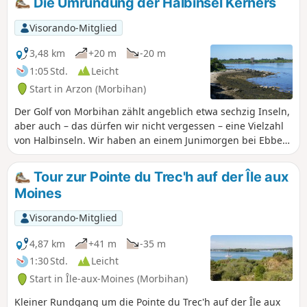
Die Umrundung der Halbinsel Kerners
Pinien und Mimosen gesäumten Weg
genießen kann. Ein wunderschöner
Visorando-Mitglied
Spaziergang zwischen „Argoat” und
„Armor” (Land und Meer). Rechnen Sie 1
3,48 km
+20 m
-20 m
Stunde und 20 Minuten ein, um die
1:05 Std.
Leicht
gesamte Runde zu absolvieren und
Start in Arzon (Morbihan)
Pausen einzulegen, um die Landschaft
zu bewundern.
Der Golf von Morbihan zählt angeblich etwa sechzig Inseln,
aber auch – das dürfen wir nicht vergessen – eine Vielzahl
von Halbinseln. Wir haben an einem Junimorgen bei Ebbe
die Halbinsel Kerners umrundet, und es war für uns ein
Eintauchen in die ganz besondere Atmosphäre dieses
Tour zur Pointe du Trec'h auf der Île aux
inneren Meeres-Archipels, einem wahren Konzentrat der
Moines
Bretagne.
Visorando-Mitglied
4,87 km
+41 m
-35 m
1:30 Std.
Leicht
Start in Île-aux-Moines (Morbihan)
Kleiner Rundgang um die Pointe du Trec'h auf der Île aux