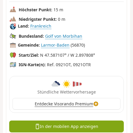
Höchster Punkt:
15 m
Niedrigster Punkt:
0 m
Land:
Frankreich
Bundesland:
Golf von Morbihan
Gemeinde:
Larmor-Baden
(56870)
Start/Ziel:
N 47.587107° / W 2.897808°
IGN-Karte(n):
Ref. 0921OT, 0921OTR
Stündliche Wettervorhersage
Entdecke Visorando Premium
In der mobilen App anzeigen