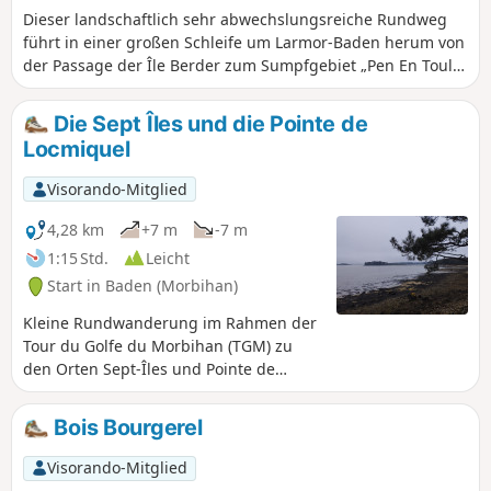
Dieser landschaftlich sehr abwechslungsreiche Rundweg
führt in einer großen Schleife um Larmor-Baden herum von
der Passage der Île Berder zum Sumpfgebiet „Pen En Toul“',
dem Weiler „La Saline“', der Bucht von „Locmiquel“ und der
„Pointe du Berchis“. Er wird Dir die eher unbekannte
Die Sept Îles und die Pointe de
Geschichte des ersten Flugplatzes der Bretagne, das
Locmiquel
Vogelschutzgebiet und die alten Anlagen der Salzgärten
näher bringen.
Visorando-Mitglied
4,28 km
+7 m
-7 m
1:15 Std.
Leicht
Start in Baden (Morbihan)
Kleine Rundwanderung im Rahmen der
Tour du Golfe du Morbihan (TGM) zu
den Orten Sept-Îles und Pointe de
Locmiquel in der Gemeinde Baden.
Achten Sie auf die Gezeitenzeiten und -
Bois Bourgerel
koeffizienten für die Überquerung zur
Halbinsel Sept-Îles. Wunderschöne
Visorando-Mitglied
Ausblicke auf den westlichen Teil des