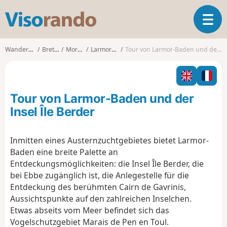
V
T
i
o
s
g
o
Wanderungen
Bretagne
Morbihan
Larmor-Baden
Tour von Larmor-Baden und der Insel Île Berder
g
r
l
a
e
n
n
d
Tour von Larmor-Baden und der
a
o
v
Insel Île Berder
i
g
Inmitten eines Austernzuchtgebietes bietet Larmor-
a
Baden eine breite Palette an
t
i
Entdeckungsmöglichkeiten: die Insel Île Berder, die
o
bei Ebbe zugänglich ist, die Anlegestelle für die
n
Entdeckung des berühmten Cairn de Gavrinis,
Aussichtspunkte auf den zahlreichen Inselchen.
Etwas abseits vom Meer befindet sich das
Vogelschutzgebiet Marais de Pen en Toul.