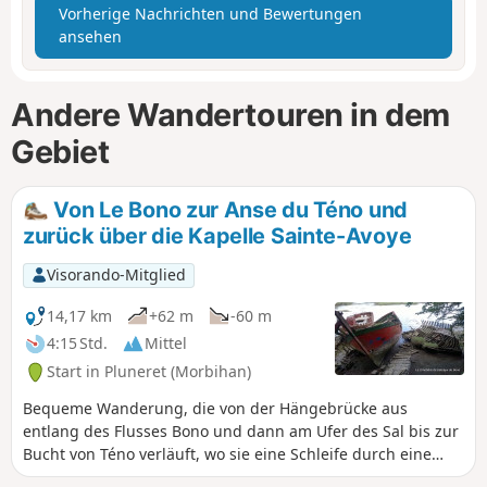
Vorherige Nachrichten und Bewertungen
ansehen
Andere Wandertouren in dem
Gebiet
Von Le Bono zur Anse du Téno und
zurück über die Kapelle Sainte-Avoye
Visorando-Mitglied
14,17 km
+62 m
-60 m
4:15 Std.
Mittel
Start in Pluneret (Morbihan)
Bequeme Wanderung, die von der Hängebrücke aus
entlang des Flusses Bono und dann am Ufer des Sal bis zur
Bucht von Téno verläuft, wo sie eine Schleife durch eine
Landschaft aus Schilfgürteln, Feuchtwiesen und Watt bildet,