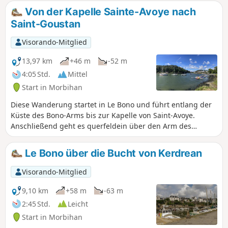
die über einen mehrere hundert Meter langen Holzsteg
Von der Kapelle Sainte-Avoye nach
zugänglich ist. Eine Anlage ermöglicht es, diesen
Saint-Goustan
natürlichen Lebensraum, der zahlreiche seltene Pflanzen-
und Tierarten beherbergt, zu beobachten und zu
Visorando-Mitglied
verstehen. Auf dem Rückweg über Sainte-Avoye können Sie
eine schöne Kapelle aus dem16. Jahrhundert besichtigen.
13,97 km
+46 m
-52 m
4:05 Std.
Mittel
Start in Morbihan
Diese Wanderung startet in Le Bono und führt entlang der
Küste des Bono-Arms bis zur Kapelle von Saint-Avoye.
Anschließend geht es querfeldein über den Arm des
Flusses Auray bis nach Saint-Goustan.Wenig Straße und ein
schöner Weg entlang der beiden Flüsse (auf der rechten
Le Bono über die Bucht von Kerdrean
Seite des Golfs von Morbihan).Hinweis der Moderation: Die
Route wurde am 21.06.2023 ab km 5 geändert, um
Visorando-Mitglied
demGR®® zu folgen und die Umgehung des Lycée
Kerplouz zu vermeiden, das privat ist (Zaun errichtet).
9,10 km
+58 m
-63 m
2:45 Std.
Leicht
Start in Morbihan