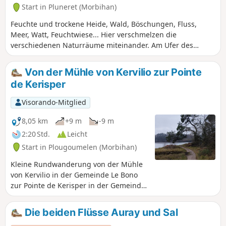
Start in Pluneret (Morbihan)
Feuchte und trockene Heide, Wald, Böschungen, Fluss,
Meer, Watt, Feuchtwiese... Hier verschmelzen die
verschiedenen Naturräume miteinander. Am Ufer des
Flusses Sal befindet sich auch die Kapelle Sainte-Avoye.
Von der Mühle von Kervilio zur Pointe
de Kerisper
Visorando-Mitglied
8,05 km
+9 m
-9 m
2:20 Std.
Leicht
Start in Plougoumelen (Morbihan)
Kleine Rundwanderung von der Mühle
von Kervilio in der Gemeinde Le Bono
zur Pointe de Kerisper in der Gemeinde
Pluneret. Die Route folgt dem Fluss Le
Bono bis zu seiner Mündung in den
Die beiden Flüsse Auray und Sal
Fluss Auray, führt durch den Hafen und