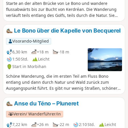
Starte an der alten Brücke von Le Bono und wandere
flussabwärts bis zur Bucht von Kerdréan. Die Wanderung
verläuft teils entlang des Golfs, teils durch die Natur. Sie
führt anfangs am Tumulus von Kernourz vorbei und auf
halber Strecke am Herrenhaus von Kerdréan entlang.
Le Bono über die Kapelle von Becquerel
Visorando-Mitglied
6,30 km
+18 m
-18 m
1:50 Std.
Leicht
Start in Morbihan
Schöne Wanderung, die im ersten Teil am Fluss Bono
entlang und dann durch Natur und Wald zurück zum
Ausgangspunkt führt. Es gibt nur wenig Straßen, schöner
Weg.
Anse du Téno – Pluneret
Verein/ Wanderführer/in
7,22 km
+26 m
-22 m
2:10 Std.
Leicht