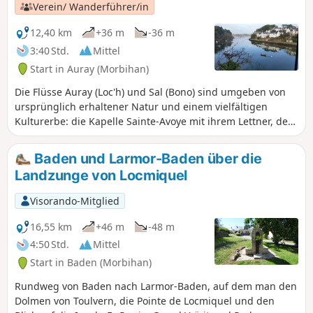
über die alte Hängebrücke. Zu jeder
Verein/ Wanderführer/in
Jahreszeit begehbar, aber nach
Regenfällen sind gute Schuhe
12,40 km
+36 m
-36 m
erforderlich!
3:40 Std.
Mittel
Start in Auray (Morbihan)
Die Flüsse Auray (Loc'h) und Sal (Bono) sind umgeben von
ursprünglich erhaltener Natur und einem vielfältigen
Kulturerbe: die Kapelle Sainte-Avoye mit ihrem Lettner, der
Schiffsfriedhof und die alte Brücke von Le Bono.
Baden und Larmor-Baden über die
Landzunge von Locmiquel
Visorando-Mitglied
16,55 km
+46 m
-48 m
4:50 Std.
Mittel
Start in Baden (Morbihan)
Rundweg von Baden nach Larmor-Baden, auf dem man den
Dolmen von Toulvern, die Pointe de Locmiquel und den