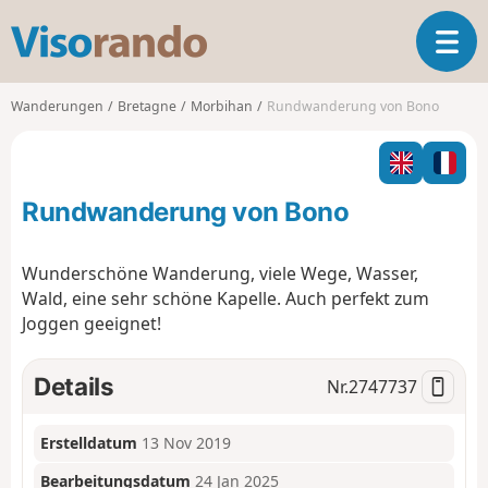
V
T
i
o
s
g
o
Wanderungen
Bretagne
Morbihan
Rundwanderung von Bono
g
r
l
a
e
n
n
d
Rundwanderung von Bono
a
o
v
i
Wunderschöne Wanderung, viele Wege, Wasser,
g
Wald, eine sehr schöne Kapelle. Auch perfekt zum
a
Joggen geeignet!
t
i
o
Details
Nr.
2747737
n
Erstelldatum
13 Nov 2019
Bearbeitungsdatum
24 Jan 2025