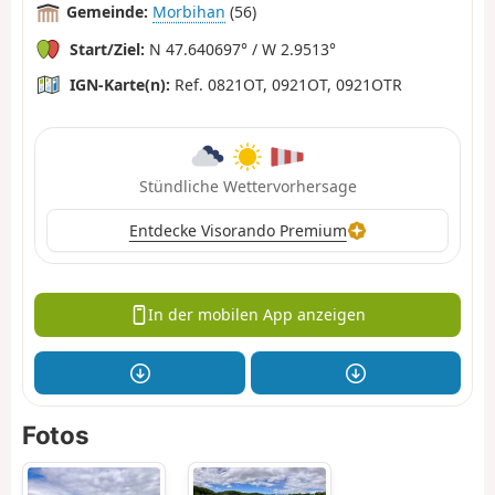
Gemeinde:
Morbihan
(56)
Start/Ziel:
N 47.640697° / W 2.9513°
IGN-Karte(n):
Ref. 0821OT, 0921OT, 0921OTR
Stündliche Wettervorhersage
Entdecke Visorando Premium
In der mobilen App anzeigen
Fotos