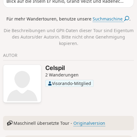
Blick auf die Inseln Er Runio, Grand Veïzit und Radenec
entdecken kann.Bei Ebbe besteht die Möglichkeit, die „7
Inseln“ zu umrunden.
Für mehr Wandertouren, benutze unsere
Suchmaschine
.
Die Beschreibungen und GPX-Daten dieser Tour sind Eigentum
des Autors/der Autorin. Bitte nicht ohne Genehmigung
kopieren.
AUTOR
Celspil
2 Wanderungen
Visorando-Mitglied
Maschinell übersetzte Tour -
Originalversion