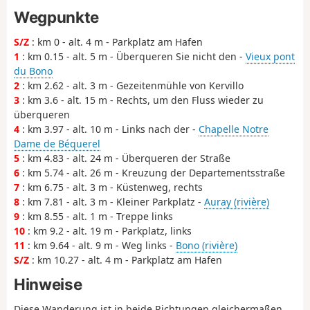
Wegpunkte
S/Z
: km 0 - alt. 4 m - Parkplatz am Hafen
1
: km 0.15 - alt. 5 m - Überqueren Sie nicht den -
Vieux pont
du Bono
2
: km 2.62 - alt. 3 m - Gezeitenmühle von Kervillo
3
: km 3.6 - alt. 15 m - Rechts, um den Fluss wieder zu
überqueren
4
: km 3.97 - alt. 10 m - Links nach der -
Chapelle Notre
Dame de Béquerel
5
: km 4.83 - alt. 24 m - Überqueren der Straße
6
: km 5.74 - alt. 26 m - Kreuzung der Departementsstraße
7
: km 6.75 - alt. 3 m - Küstenweg, rechts
8
: km 7.81 - alt. 3 m - Kleiner Parkplatz -
Auray (rivière)
9
: km 8.55 - alt. 1 m - Treppe links
10
: km 9.2 - alt. 19 m - Parkplatz, links
11
: km 9.64 - alt. 9 m - Weg links -
Bono (rivière)
S/Z
: km 10.27 - alt. 4 m - Parkplatz am Hafen
Hinweise
Diese Wanderung ist in beide Richtungen gleichermaßen