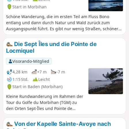
Start in Morbihan
Schöne Wanderung, die im ersten Teil am Fluss Bono
entlang und dann durch Natur und Wald zurück zum
Ausgangspunkt führt. Es gibt nur wenig Straßen, schöner
Weg.
Die Sept Îles und die Pointe de
Locmiquel
Visorando-Mitglied
4,28 km
+7 m
-7 m
1:15 Std.
Leicht
Start in Baden (Morbihan)
Kleine Rundwanderung im Rahmen der
Tour du Golfe du Morbihan (TGM) zu
den Orten Sept-Îles und Pointe de
Locmiquel in der Gemeinde Baden.
Achten Sie auf die Gezeitenzeiten und -
Von der Kapelle Sainte-Avoye nach
koeffizienten für die Überquerung zur