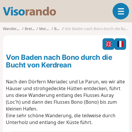
V
T
i
o
s
g
o
Wanderungen
Bretagne
Morbihan
Baden
Von Baden nach Bono durch die Bucht von Kerdrean
g
r
l
a
e
n
n
d
Von Baden nach Bono durch die
a
o
v
Bucht von Kerdrean
i
g
Nach den Dörfern Meriadec und Le Parun, wo wir alte
a
Häuser und strohgedeckte Hütten entdecken, führt
t
i
uns diese Wanderung entlang des Flusses Auray
o
(Loc'h) und dann des Flusses Bono (Bono) bis zum
n
kleinen Hafen.
Eine sehr schöne Wanderung, die teilweise durch
Unterholz und entlang der Küste führt.