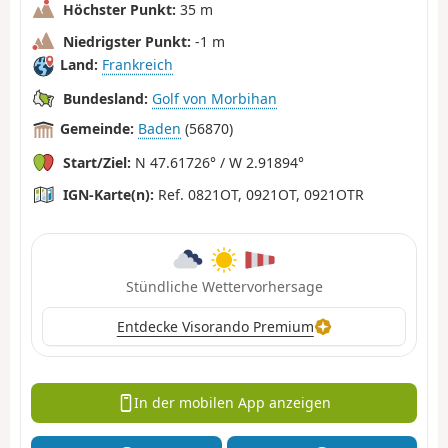
Höchster Punkt:
35 m
Niedrigster Punkt:
-1 m
Land:
Frankreich
Bundesland:
Golf von Morbihan
Gemeinde:
Baden
(56870)
Start/Ziel:
N 47.61726° / W 2.91894°
IGN-Karte(n):
Ref. 0821OT, 0921OT, 0921OTR
Stündliche Wettervorhersage
Entdecke Visorando Premium
In der mobilen App anzeigen