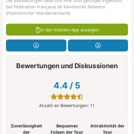
Die Markierungen GR® und PR® sind geistiges Eigentum
der Fédération Française de Randonnée Pédestre
(Französischer Wanderverband).
In der mobilen App anzeigen
Bewertungen und Diskussionen
4.4
/
5
Anzahl an Bewertungen:
11
Zuverlässigkeit
Bequemes
Attraktivität der
der
Folgen der Tour
Tour