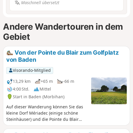
Maschinell übersetzt
Andere Wandertouren in dem
Gebiet
Von der Pointe du Blair zum Golfplatz
von Baden
Visorando-Mitglied
13,29 km
+65 m
-66 m
4:00 Std.
Mittel
Start in Baden (Morbihan)
Auf dieser Wanderung können Sie das
kleine Dorf Mériadec (einige schöne
Steinhäuser) und die Pointe du Blair
(schöne Villen auf einem geschützten
Anwesen) entdecken und einen Teil des