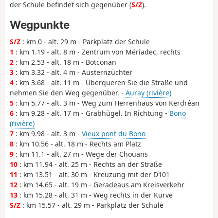
der Schule befindet sich gegenüber (
S/Z
).
Wegpunkte
S/Z
: km 0 - alt. 29 m - Parkplatz der Schule
1
: km 1.19 - alt. 8 m - Zentrum von Mériadec, rechts
2
: km 2.53 - alt. 18 m - Botconan
3
: km 3.32 - alt. 4 m - Austernzüchter
4
: km 3.68 - alt. 11 m - Überqueren Sie die Straße und
nehmen Sie den Weg gegenüber. -
Auray (rivière)
5
: km 5.77 - alt. 3 m - Weg zum Herrenhaus von Kerdréan
6
: km 9.28 - alt. 17 m - Grabhügel. In Richtung -
Bono
(rivière)
7
: km 9.98 - alt. 3 m -
Vieux pont du Bono
8
: km 10.56 - alt. 18 m - Rechts am Platz
9
: km 11.1 - alt. 27 m - Wege der Chouans
10
: km 11.94 - alt. 25 m - Rechts an der Straße
11
: km 13.51 - alt. 30 m - Kreuzung mit der D101
12
: km 14.65 - alt. 19 m - Geradeaus am Kreisverkehr
13
: km 15.28 - alt. 31 m - Weg rechts in der Kurve
S/Z
: km 15.57 - alt. 29 m - Parkplatz der Schule