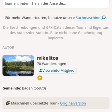
können, indem Sie an der Anse de
Moustran, dem Strand von Toulindac
und der Anse de Kerledan
Für mehr Wandertouren, benutze unsere
Suchmaschine
.
vorbeikommen.
Die Beschreibungen und GPX-Daten dieser Tour sind Eigentum
des Autors/der Autorin. Bitte nicht ohne Genehmigung
kopieren.
AUTOR
mikelitos
70 Wanderungen
Visorando-Mitglied
Gemeinde:
Baden (56870)
Maschinell übersetzte Tour -
Originalversion