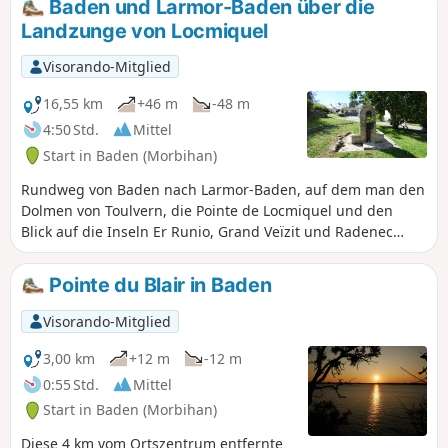
Baden und Larmor-Baden über die
Flusses Rivière d'Auray entlangwandern.
Landzunge von Locmiquel
Visorando-Mitglied
16,55 km
+46 m
-48 m
4:50 Std.
Mittel
Start in Baden (Morbihan)
Rundweg von Baden nach Larmor-Baden, auf dem man den
Dolmen von Toulvern, die Pointe de Locmiquel und den
Blick auf die Inseln Er Runio, Grand Veïzit und Radenec
entdecken kann.Bei Ebbe besteht die Möglichkeit, die „7
Inseln“ zu umrunden.
Pointe du Blair in Baden
Visorando-Mitglied
3,00 km
+12 m
-12 m
0:55 Std.
Mittel
Start in Baden (Morbihan)
Diese 4 km vom Ortszentrum entfernte