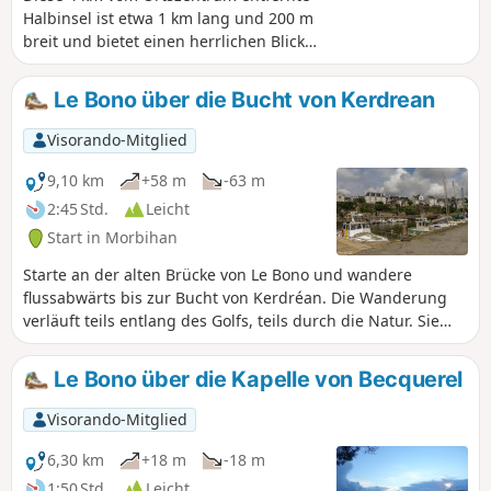
Halbinsel ist etwa 1 km lang und 200 m
breit und bietet einen herrlichen Blick
auf den Golf von Morbihan, den man
über einen sehr angenehmen, von
Le Bono über die Bucht von Kerdrean
Pinien und Mimosen gesäumten Weg
genießen kann. Ein wunderschöner
Visorando-Mitglied
Spaziergang zwischen „Argoat” und
„Armor” (Land und Meer). Rechnen Sie 1
9,10 km
+58 m
-63 m
Stunde und 20 Minuten ein, um die
2:45 Std.
Leicht
gesamte Runde zu absolvieren und
Start in Morbihan
Pausen einzulegen, um die Landschaft
zu bewundern.
Starte an der alten Brücke von Le Bono und wandere
flussabwärts bis zur Bucht von Kerdréan. Die Wanderung
verläuft teils entlang des Golfs, teils durch die Natur. Sie
führt anfangs am Tumulus von Kernourz vorbei und auf
halber Strecke am Herrenhaus von Kerdréan entlang.
Le Bono über die Kapelle von Becquerel
Visorando-Mitglied
6,30 km
+18 m
-18 m
1:50 Std.
Leicht