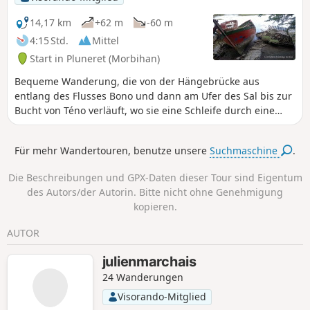
14,17 km
+62 m
-60 m
4:15 Std.
Mittel
Start in Pluneret (Morbihan)
Bequeme Wanderung, die von der Hängebrücke aus
entlang des Flusses Bono und dann am Ufer des Sal bis zur
Bucht von Téno verläuft, wo sie eine Schleife durch eine
Landschaft aus Schilfgürteln, Feuchtwiesen und Watt bildet,
die über einen mehrere hundert Meter langen Holzsteg
Für mehr Wandertouren, benutze unsere
Suchmaschine
.
zugänglich ist. Eine Anlage ermöglicht es, diesen
natürlichen Lebensraum, der zahlreiche seltene Pflanzen-
Die Beschreibungen und GPX-Daten dieser Tour sind Eigentum
und Tierarten beherbergt, zu beobachten und zu
des Autors/der Autorin. Bitte nicht ohne Genehmigung
verstehen. Auf dem Rückweg über Sainte-Avoye können Sie
kopieren.
eine schöne Kapelle aus dem16. Jahrhundert besichtigen.
AUTOR
julienmarchais
24 Wanderungen
Visorando-Mitglied