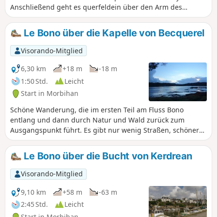
Anschließend geht es querfeldein über den Arm des
Flusses Auray bis nach Saint-Goustan.Wenig Straße und ein
schöner Weg entlang der beiden Flüsse (auf der rechten
Le Bono über die Kapelle von Becquerel
Seite des Golfs von Morbihan).Hinweis der Moderation: Die
Route wurde am 21.06.2023 ab km 5 geändert, um
Visorando-Mitglied
demGR®® zu folgen und die Umgehung des Lycée
Kerplouz zu vermeiden, das privat ist (Zaun errichtet).
6,30 km
+18 m
-18 m
1:50 Std.
Leicht
Start in Morbihan
Schöne Wanderung, die im ersten Teil am Fluss Bono
entlang und dann durch Natur und Wald zurück zum
Ausgangspunkt führt. Es gibt nur wenig Straßen, schöner
Weg.
Le Bono über die Bucht von Kerdrean
Visorando-Mitglied
9,10 km
+58 m
-63 m
2:45 Std.
Leicht
Start in Morbihan