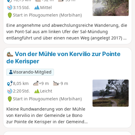
3:15 Std.
Mittel
Start in Plougoumelen (Morbihan)
Eine angenehme und abwechslungsreiche Wanderung, die
von Pont-Sal aus am linken Ufer der Sal-Mündung
entlangführt und über einen neuen Weg (angelegt 2017) an
der Mühle von Pont-Sal vorbeiführt. Sie verläuft weiter
entlang des Flusses Bono bis zur Mühle von Kervilio. Der
Von der Mühle von Kervilio zur Pointe
Rückweg führt nacheinander an der Kapelle Becquerel und
de Kerisper
dem Dorf Plougoumelen vorbei, um über eine Reihe von für
die bretonische Heckenlandschaft typischen Wegen nach
Visorando-Mitglied
Pont-Sal zurückzukehren. Sie werden wiederkommen.
8,05 km
+9 m
-9 m
2:20 Std.
Leicht
Start in Plougoumelen (Morbihan)
Kleine Rundwanderung von der Mühle
von Kervilio in der Gemeinde Le Bono
zur Pointe de Kerisper in der Gemeinde
Pluneret. Die Route folgt dem Fluss Le
Bono bis zu seiner Mündung in den