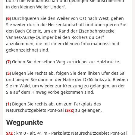
durch die Waldlandschaft und gelangen Sie anschließend
in den kleinen Weiler Linderf.
(
6
) Durchqueren Sie den Weiler von Ost nach West, gehen
Sie weiter durch die Heckenlandschaft und überqueren Sie
den Bach Célenic, um am Rand der Eisenbahnstrecke
Vannes-Auray-Quimper bei den Rochers du Cerf
anzukommen, die mit einem kleinen Informationsschild
gekennzeichnet sind.
(
7
) Gehen Sie denselben Weg zurück bis zur Holzbrücke.
(
5
) Biegen Sie rechts ab, folgen Sie dem linken Ufer des Sal
und biegen Sie dann in der Nähe der D765 links ab. Bleiben
Sie im Wald, um wieder zur Kreuzung zu gelangen, an der
Sie auf dem Hinweg vorbeigekommen sind.
(
1
) Biegen Sie rechts ab, um zum Parkplatz des
Naturschutzgebiets Pont-Sal (
S/Z
) zu gelangen.
Wegpunkte
S/Z
: km 0 - alt. 41 m - Parkplatz Naturschutzgebiet Pont-Sal