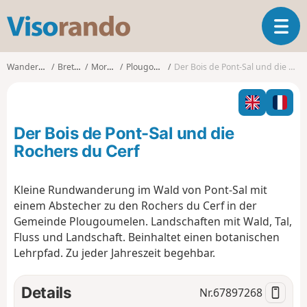
V
T
i
o
s
g
o
Wanderungen
Bretagne
Morbihan
Plougoumelen
Der Bois de Pont-Sal und die Rochers du Cerf
g
r
l
a
e
n
n
d
Der Bois de Pont-Sal und die
a
o
v
Rochers du Cerf
i
g
Kleine Rundwanderung im Wald von Pont-Sal mit
a
einem Abstecher zu den Rochers du Cerf in der
t
i
Gemeinde Plougoumelen. Landschaften mit Wald, Tal,
o
Fluss und Landschaft. Beinhaltet einen botanischen
n
Lehrpfad. Zu jeder Jahreszeit begehbar.
Details
Nr.
67897268