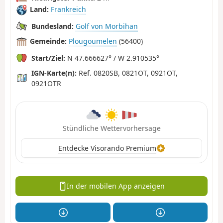
Land:
Frankreich
Bundesland:
Golf von Morbihan
Gemeinde:
Plougoumelen
(56400)
Start/Ziel:
N 47.666627° / W 2.910535°
IGN-Karte(n):
Ref. 0820SB, 0821OT, 0921OT,
0921OTR
Stündliche Wettervorhersage
Entdecke Visorando Premium
In der mobilen App anzeigen