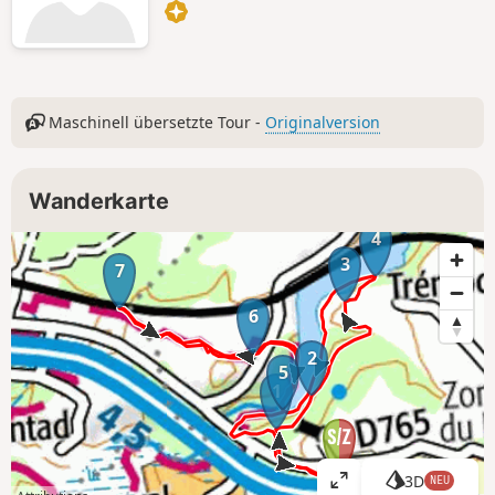
Maschinell übersetzte Tour -
Originalversion
Wanderkarte
4
3
7
6
2
5
1
3D
NEU
K