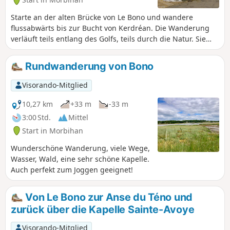
Starte an der alten Brücke von Le Bono und wandere
flussabwärts bis zur Bucht von Kerdréan. Die Wanderung
verläuft teils entlang des Golfs, teils durch die Natur. Sie
führt anfangs am Tumulus von Kernourz vorbei und auf
halber Strecke am Herrenhaus von Kerdréan entlang.
Rundwanderung von Bono
Visorando-Mitglied
10,27 km
+33 m
-33 m
3:00 Std.
Mittel
Start in Morbihan
Wunderschöne Wanderung, viele Wege,
Wasser, Wald, eine sehr schöne Kapelle.
Auch perfekt zum Joggen geeignet!
Von Le Bono zur Anse du Téno und
zurück über die Kapelle Sainte-Avoye
Visorando-Mitglied