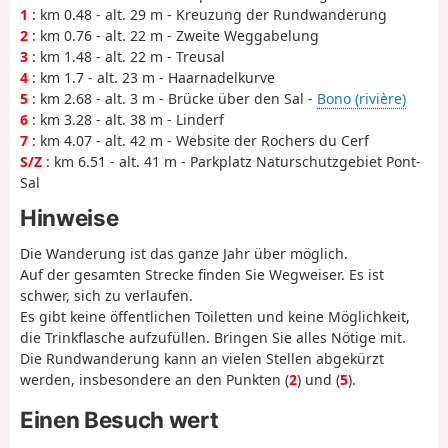
1
: km 0.48 - alt. 29 m - Kreuzung der Rundwanderung
2
: km 0.76 - alt. 22 m - Zweite Weggabelung
3
: km 1.48 - alt. 22 m - Treusal
4
: km 1.7 - alt. 23 m - Haarnadelkurve
5
: km 2.68 - alt. 3 m - Brücke über den Sal -
Bono (rivière)
6
: km 3.28 - alt. 38 m - Linderf
7
: km 4.07 - alt. 42 m - Website der Rochers du Cerf
S/Z
: km 6.51 - alt. 41 m - Parkplatz Naturschutzgebiet Pont-
Sal
Hinweise
Die Wanderung ist das ganze Jahr über möglich.
Auf der gesamten Strecke finden Sie Wegweiser. Es ist
schwer, sich zu verlaufen.
Es gibt keine öffentlichen Toiletten und keine Möglichkeit,
die Trinkflasche aufzufüllen. Bringen Sie alles Nötige mit.
Die Rundwanderung kann an vielen Stellen abgekürzt
werden, insbesondere an den Punkten (
2
) und (
5
).
Einen Besuch wert