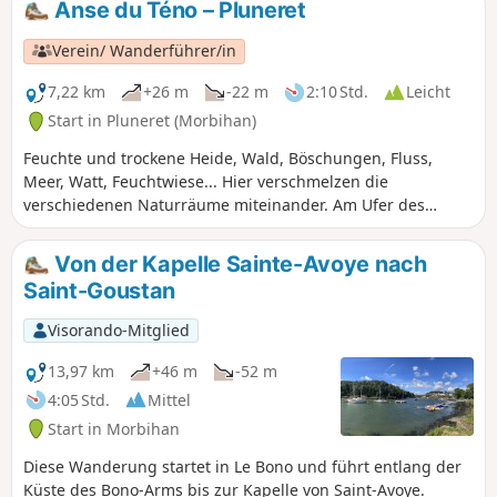
Anse du Téno – Pluneret
Fluss Auray, führt durch den Hafen und
über die alte Hängebrücke. Zu jeder
Verein/ Wanderführer/in
Jahreszeit begehbar, aber nach
Regenfällen sind gute Schuhe
7,22 km
+26 m
-22 m
2:10 Std.
Leicht
erforderlich!
Start in Pluneret (Morbihan)
Feuchte und trockene Heide, Wald, Böschungen, Fluss,
Meer, Watt, Feuchtwiese... Hier verschmelzen die
verschiedenen Naturräume miteinander. Am Ufer des
Flusses Sal befindet sich auch die Kapelle Sainte-Avoye.
Von der Kapelle Sainte-Avoye nach
Saint-Goustan
Visorando-Mitglied
13,97 km
+46 m
-52 m
4:05 Std.
Mittel
Start in Morbihan
Diese Wanderung startet in Le Bono und führt entlang der
Küste des Bono-Arms bis zur Kapelle von Saint-Avoye.