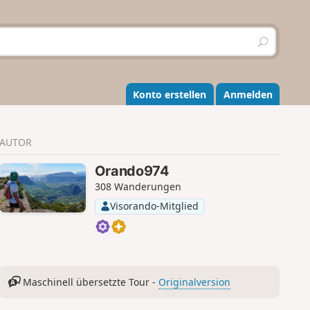
S
u
c
h
e
Konto erstellen
Anmelden
n
AUTOR
Orando974
308 Wanderungen
Visorando-Mitglied
Maschinell übersetzte Tour -
Originalversion