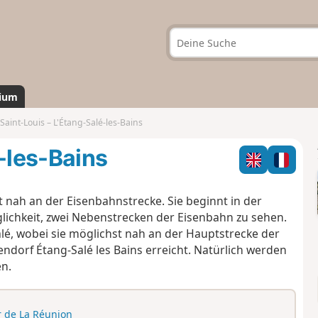
ium
Saint-Louis – L'Étang-Salé-les-Bains
-les-Bains
 nah an der Eisenbahnstrecke. Sie beginnt in der
öglichkeit, zwei Nebenstrecken der Eisenbahn zu sehen.
lé, wobei sie möglichst nah an der Hauptstrecke der
endorf Étang-Salé les Bains erreicht. Natürlich werden
en.
r de La Réunion