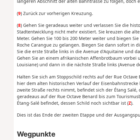
längeren Abschnitt der alten Bahntrasse zu folgen, doch
(
9
) Zurück zur vorherigen Kreuzung.
(
8
) Gehen Sie geradeaus weiter und verlassen Sie die hist
Stadtentwicklung nicht mehr existiert. Sie kreuzen die al
Meter. Gehen Sie 100 bis 200 Meter weiter und biegen Sie
Roche Carangue zu gelangen. Biegen Sie dann sofort in die
Sie die erste Straße links in die Avenue d'Aquitaine und 
Gehen Sie an einem afrikanischen Affenbrotbaum vorbei un
Louisiane) und dann in die nächste Straße links (Avenue d
Halten Sie sich am Stoppschild rechts auf der Rue Octave 
hier dem alten historischen Verlauf der Eisenbahnstreck
zweite Straße rechts nimmt, befindet sich der Étang Sal
geradeaus auf der Rue Octave Benard bis zum Tourismus
Étang-Salé befindet, dessen Schild noch sichtbar ist (
Z
).
Dies ist das Ende der zweiten Etappe und der Ausgangspun
Wegpunkte