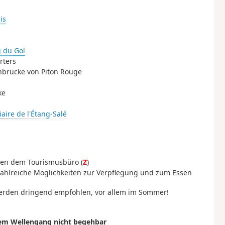
is
g du Gol
rters
hnbrücke von Piton Rouge
ke
aire de l'Étang-Salé
eben dem Tourismusbüro (
Z
)
s zahlreiche Möglichkeiten zur Verpflegung und zum Essen
erden dringend empfohlen, vor allem im Sommer!
em Wellengang nicht begehbar