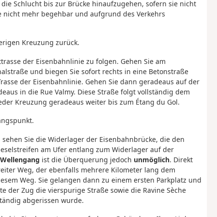
 die Schlucht bis zur Brücke hinaufzugehen, sofern sie nicht
ute nicht mehr begehbar und aufgrund des Verkehrs
erigen Kreuzung zurück.
ttrasse der Eisenbahnlinie zu folgen. Gehen Sie am
alstraße und biegen Sie sofort rechts in eine Betonstraße
 Trasse der Eisenbahnlinie. Gehen Sie dann geradeaus auf der
aus in die Rue Valmy. Diese Straße folgt vollständig dem
jeder Kreuzung geradeaus weiter bis zum Étang du Gol.
angspunkt.
ks sehen Sie die Widerlager der Eisenbahnbrücke, die den
eselstreifen am Ufer entlang zum Widerlager auf der
 Wellengang
ist die Überquerung jedoch
unmöglich
. Direkt
reiter Weg, der ebenfalls mehrere Kilometer lang dem
e diesem Weg. Sie gelangen dann zu einem ersten Parkplatz und
e der Zug die vierspurige Straße sowie die Ravine Sèche
ständig abgerissen wurde.