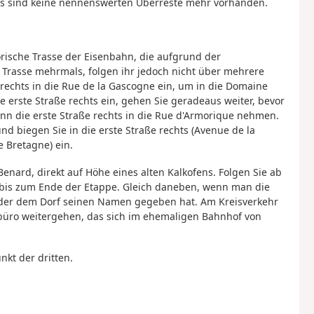
 es sind keine nennenswerten Überreste mehr vorhanden.
orische Trasse der Eisenbahn, die aufgrund der
te Trasse mehrmals, folgen ihr jedoch nicht über mehrere
 rechts in die Rue de la Gascogne ein, um in die Domaine
 erste Straße rechts ein, gehen Sie geradeaus weiter, bevor
dann die erste Straße rechts in die Rue d'Armorique nehmen.
d biegen Sie in die erste Straße rechts (Avenue de la
e Bretagne) ein.
Benard, direkt auf Höhe eines alten Kalkofens. Folgen Sie ab
e bis zum Ende der Etappe. Gleich daneben, wenn man die
é, der dem Dorf seinen Namen gegeben hat. Am Kreisverkehr
büro weitergehen, das sich im ehemaligen Bahnhof von
kt der dritten.