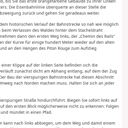
ab, bis Sie das erste orangefarbene Gebäude zu Ihrer Linken
rs. Die Eisenbahnlinie überquerte an dieser Stelle die
Abzweigung zurück und gehen Sie geradeaus weiter.
em historischen Verlauf der Bahnstrecke so nah wie möglich
ch beim Verlassen des Waldes hinter dem Stacheldraht
d nehmen dann den ersten Weg links, der „Chemin des Rails“
 an der Kurve für einige hundert Meter wieder auf den alten
ht und an den Hängen des Piton Rouge zum Aufstieg
iner Klippe auf der linken Seite befinden sich die
erläuft zunächst dicht am Abhang entlang, auf dem der Zug
 Der Bau der vierspurigen Bahnstrecke hat diesen Abschnitt
 Umweg nach Norden machen muss. Halten Sie sich an jeder
vierspurigen Straße hindurchführt. Biegen Sie sofort links auf
uf den ersten Blick möglicherweise nicht zu erkennen: Folgen
g und mündet in einen Pfad.
Man kann nach links abbiegen, um dem Weg und damit einem