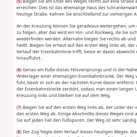
(
5
) Biegen Sie am Ende des Weges rechts auf eine Straße 
erreichen: Dies ist das ehemalige Haus des Schrankenwärte
heutige Straße. Kehren Sie anschließend zur vorherigen 
An der Kreuzung können Sie geradeaus weitergehen, um d
zu folgen, aber das wird ein Hin- und Rückweg, da Sie si
wiederfinden werden. Alternativ biegen Sie rechts ab un
heißt. Biegen Sie erneut auf den ersten Weg links ab, der
Verlauf der Eisenbahnlinie trifft, bevor er davon abweic
hinaufführt.
(
6
) Genau am Fuße dieses Felsvorsprungs und in der Nähe e
Widerlager einer ehemaligen Eisenbahnbrücke. Der Weg v
fuhr, bevor er sich an der nächsten Kurve davon entfernt.
der Eisenbahnstrecke zerstört, sodass man einen langen
Kreuzung links und bleiben Sie auf dem Weg.
(
7
) Biegen Sie auf den ersten Weg links ab, der unter der 
den ersten Weg ab. Einige Abschnitte dieses Weges sind a
Sie auf jeden Fall den Fußspuren. Der Weg ist sehr sandi
(
8
) Der Zug folgte dem Verlauf dieses heutigen Weges. 