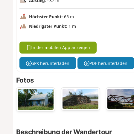
Abstieg:
- 87 m
Höchster Punkt:
65 m
Niedrigster Punkt:
1 m
In der mobilen App anzeigen
GPX herunterladen
PDF herunterladen
Fotos
Beschreibung der Wandertour