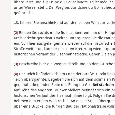
überquerte und zur Usine du Gol gelangte. Es ist möglich,
unter Wasser steht. Der Weg bis zur Usine du Gol ist he
gefährlich.
::3: Kehren Sie anschließend auf demselben Weg zur vorh
(
2
) Biegen Sie rechts in die Rue Lambert ein, um der Haup
Kreisverkehr geradeaus weiter, unterqueren Sie die Nation
ein. Von hier aus gelangen Sie wieder auf die historische
Straße weiter und an der nächsten Kreuzung wieder gerade
historischen Verlauf der Eisenbahnstrecke. Gehen Sie an 
(
3
) Beschreibe hier die Wegbeschreibung ab dem Durchg
(
4
) Der Teich befindet sich am Ende der Straße. Direkt lin
Teich überspannte. Begeben Sie sich auf dem schmalen Ki
gegenüberliegenden Seite des Étang du Gol:
Bei starkem
auf Höhe des anderen Brückenpfeilers befindet sich ein b
historischen Verlauf der Eisenbahnlinie folgt: Folgen Si
nehmen den ersten Weg rechts. An dieser Stelle überquert
über eine Brücke, die für den Bau der Nationalstraße voll