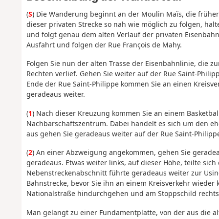
(
S
) Die Wanderung beginnt an der Moulin Maïs, die früher
dieser privaten Strecke so nah wie möglich zu folgen, halte
und folgt genau dem alten Verlauf der privaten Eisenbahn
Ausfahrt und folgen der Rue François de Mahy.
Folgen Sie nun der alten Trasse der Eisenbahnlinie, die z
Rechten verlief. Gehen Sie weiter auf der Rue Saint-Phili
Ende der Rue Saint-Philippe kommen Sie an einen Kreisve
geradeaus weiter.
(
1
) Nach dieser Kreuzung kommen Sie an einem Basketballp
Nachbarschaftszentrum. Dabei handelt es sich um den e
aus gehen Sie geradeaus weiter auf der Rue Saint-Philipp
(
2
) An einer Abzweigung angekommen, gehen Sie geradea
geradeaus. Etwas weiter links, auf dieser Höhe, teilte sich 
Nebenstreckenabschnitt führte geradeaus weiter zur Usine
Bahnstrecke, bevor Sie ihn an einem Kreisverkehr wieder
Nationalstraße hindurchgehen und am Stoppschild rechts
Man gelangt zu einer Fundamentplatte, von der aus die alt