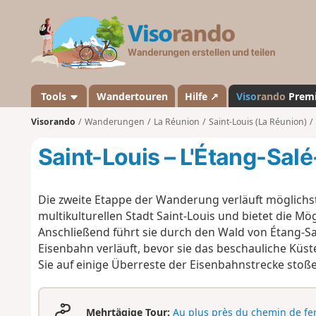
V
i
s
o
r
a
Tools
Wandertouren
Hilfe ↗
Viso
rando
Prem
n
Visorando
Wanderungen
La Réunion
Saint-Louis (La Réunion)
d
o
Saint-Louis – L'Étang-Salé
Die zweite Etappe der Wanderung verläuft möglichst
multikulturellen Stadt Saint-Louis und bietet die M
Anschließend führt sie durch den Wald von Étang-Sa
Eisenbahn verläuft, bevor sie das beschauliche Küst
Sie auf einige Überreste der Eisenbahnstrecke stoß
Mehrtägige Tour:
Au plus près du chemin de fe