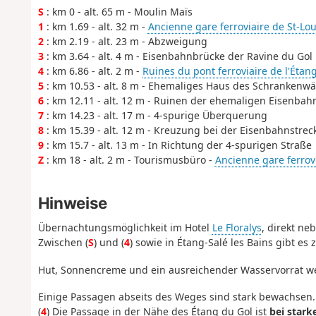
S
: km 0 - alt. 65 m - Moulin Maïs
1
: km 1.69 - alt. 32 m -
Ancienne gare ferroviaire de St-Lou
2
: km 2.19 - alt. 23 m - Abzweigung
3
: km 3.64 - alt. 4 m - Eisenbahnbrücke der Ravine du Gol
4
: km 6.86 - alt. 2 m -
Ruines du pont ferroviaire de l'Étan
5
: km 10.53 - alt. 8 m - Ehemaliges Haus des Schrankenwä
6
: km 12.11 - alt. 12 m - Ruinen der ehemaligen Eisenba
7
: km 14.23 - alt. 17 m - 4-spurige Überquerung
8
: km 15.39 - alt. 12 m - Kreuzung bei der Eisenbahnstrec
9
: km 15.7 - alt. 13 m - In Richtung der 4-spurigen Straße
Z
: km 18 - alt. 2 m - Tourismusbüro -
Ancienne gare ferrovi
Hinweise
Übernachtungsmöglichkeit im Hotel
Le Floralys
, direkt n
Zwischen (
S
) und (
4
) sowie in Étang-Salé les Bains gibt e
Hut, Sonnencreme und ein ausreichender Wasservorrat w
Einige Passagen abseits des Weges sind stark bewachsen.
(
4
) Die Passage in der Nähe des Étang du Gol ist
bei stark