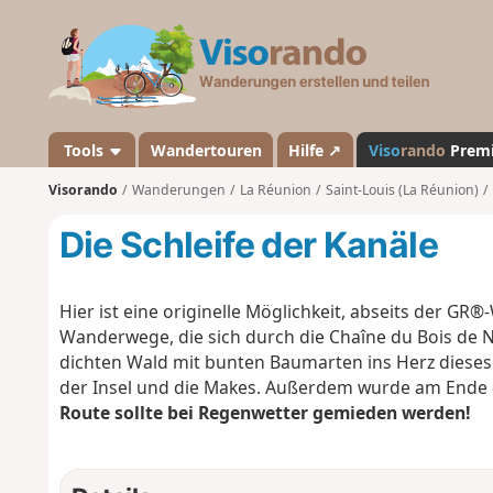
V
i
s
o
r
a
Tools
Wandertouren
Hilfe ↗
Viso
rando
Prem
n
Visorando
Wanderungen
La Réunion
Saint-Louis (La Réunion)
d
o
Die Schleife der Kanäle
Hier ist eine originelle Möglichkeit, abseits der 
Wanderwege, die sich durch die Chaîne du Bois de Nè
dichten Wald mit bunten Baumarten ins Herz dieses 
der Insel und die Makes. Außerdem wurde am Ende d
Route sollte bei Regenwetter gemieden werden!