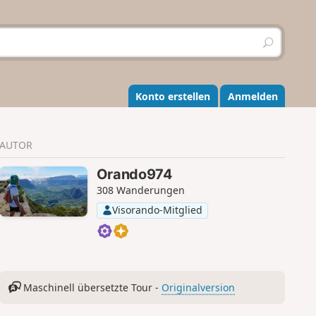
S
u
c
h
e
Konto erstellen
Anmelden
n
AUTOR
Orando974
308 Wanderungen
Visorando-Mitglied
Maschinell übersetzte Tour -
Originalversion