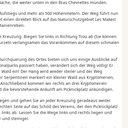
Bäche, die weiter unten in den Bras Chevrettes münden.
en Aufstiegs und mehr als 500 Höhenmetern. Der Weg führt nun
et einen direkten Blick auf das Naturschutzgebiet Les Makes!
tanienreben.
 Kreuzung. Biegen Sie links in Richtung Trou ab (Sie können
e Wurzeln verlangsamen das Vorankommen auf diesem schmalen
Durchquerung des Ortes bieten sich uns einige Ausblicke auf
nalparks passiert haben, verändert sich der Weg völlig! Er
 Wald ein! Der Hang wird wieder steiler und der Weg
r Serpentinen markiert ein kleiner Wald aus Kryptomerien,
n. Anschließend kommen wir rechts an drei Kryptomerien
nd die bevorstehende Ankunft am Picknickplatz ankündigen.
 liegen und gehen Sie an jeder Kreuzung geradeaus weiter.
echten Seite auf das Schild des Vereins, der den Picknickplatz
links ab. Lassen Sie die Wege links und rechts liegen und
 und steiniger.