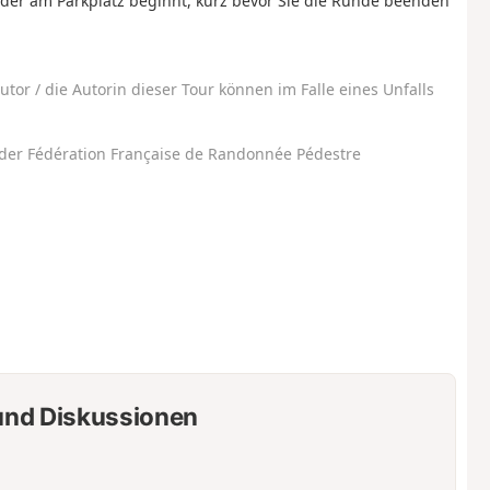
 der am Parkplatz beginnt, kurz bevor Sie die Runde beenden
utor / die Autorin dieser Tour können im Falle eines Unfalls
der Fédération Française de Randonnée Pédestre
nd Diskussionen