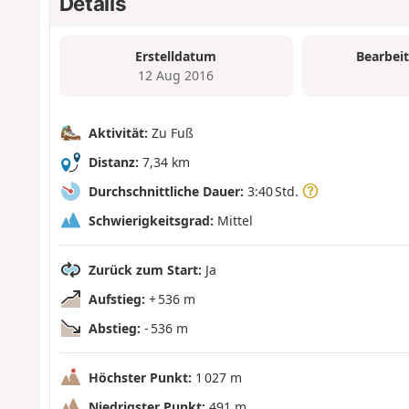
Details
Erstelldatum
Bearbei
12 Aug 2016
Aktivität:
Zu Fuß
Distanz:
7,34 km
Durchschnittliche Dauer:
3:40 Std.
Schwierigkeitsgrad:
Mittel
Zurück zum Start:
Ja
Aufstieg:
+ 536 m
Abstieg:
- 536 m
Höchster Punkt:
1 027 m
Niedrigster Punkt:
491 m