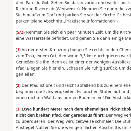
dem Parc du Gol. Gehen Sie daran vorbei und weiter bis z
Richtung Rivière ab (Wegweiser). Nehmen Sie dann die zwe
Sie hinauf zum Dorf und parken Sie vor der Kirche. Es bes
parken (siehe Abschnitt „Praktische Informationen”).
(
S/Z
) Nehmen Sie sich ein paar Minuten Zeit, um die Kirche
eine Wasserstelle befindet, und gehen Sie dann einige Me
(
1
) An der ersten Kreuzung biegen Sie rechts in den Chemin
zum Trou, einem Ort, den wir in 3,5 km durchqueren werde
Genießen Sie ihn, denn es ist einer der wenigen Ausblic
Pfad! Biegen Sie hier ein. Schauen Sie ruhig zurück, um de
genießen.
(
2
) Der Pfad ist breit und leicht abfallend bis zu einem e
beginnen die Schwierigkeiten. Es tauchen Stufen auf und 
einen dichten Wald aus bunten Bäumen ein! Die Ausblicke
(
3
)
Etwa hundert Meter nach dem ehemaligen Picknickpla
nicht den breiten Pfad, der geradeaus führt!
Der Weg verl
zu überqueren. Der Weg wird zeitweise schmaler. Die Stuf
Anstiege! Nutzen Sie die wenigen flachen Abschnitte, um si