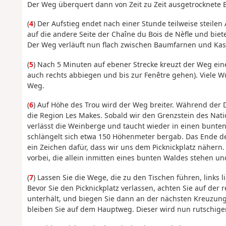
Der Weg überquert dann von Zeit zu Zeit ausgetrocknete 
(
4
) Der Aufstieg endet nach einer Stunde teilweise steil
auf die andere Seite der Chaîne du Bois de Nèfle und biet
Der Weg verläuft nun flach zwischen Baumfarnen und Kas
(
5
) Nach 5 Minuten auf ebener Strecke kreuzt der Weg eine
auch rechts abbiegen und bis zur Fenêtre gehen). Viel
Weg.
(
6
) Auf Höhe des Trou wird der Weg breiter. Während der 
die Region Les Makes. Sobald wir den Grenzstein des Natio
verlässt die Weinberge und taucht wieder in einen bunten
schlängelt sich etwa 150 Höhenmeter bergab. Das Ende de
ein Zeichen dafür, dass wir uns dem Picknickplatz näher
vorbei, die allein inmitten eines bunten Waldes stehen u
(
7
) Lassen Sie die Wege, die zu den Tischen führen, links
Bevor Sie den Picknickplatz verlassen, achten Sie auf der r
unterhält, und biegen Sie dann an der nächsten Kreuzung 
bleiben Sie auf dem Hauptweg. Dieser wird nun rutschiger