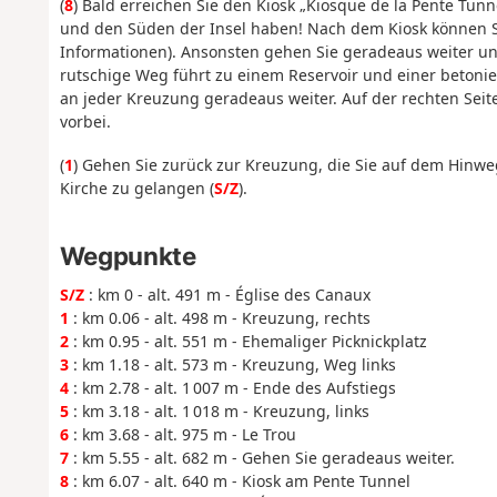
(
8
) Bald erreichen Sie den Kiosk „Kiosque de la Pente Tun
und den Süden der Insel haben! Nach dem Kiosk können Si
Informationen). Ansonsten gehen Sie geradeaus weiter un
rutschige Weg führt zu einem Reservoir und einer betonie
an jeder Kreuzung geradeaus weiter. Auf der rechten Se
vorbei.
(
1
) Gehen Sie zurück zur Kreuzung, die Sie auf dem Hinwe
Kirche zu gelangen (
S/Z
).
Wegpunkte
S/Z
: km 0 - alt. 491 m - Église des Canaux
1
: km 0.06 - alt. 498 m - Kreuzung, rechts
2
: km 0.95 - alt. 551 m - Ehemaliger Picknickplatz
3
: km 1.18 - alt. 573 m - Kreuzung, Weg links
4
: km 2.78 - alt. 1 007 m - Ende des Aufstiegs
5
: km 3.18 - alt. 1 018 m - Kreuzung, links
6
: km 3.68 - alt. 975 m - Le Trou
7
: km 5.55 - alt. 682 m - Gehen Sie geradeaus weiter.
8
: km 6.07 - alt. 640 m - Kiosk am Pente Tunnel