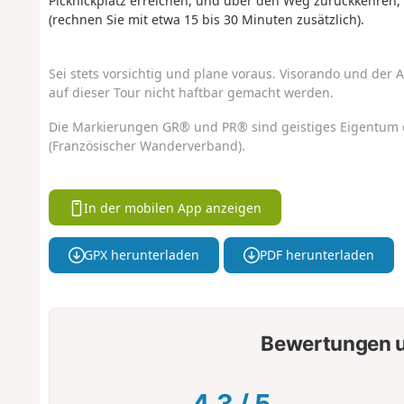
Picknickplatz erreichen, und über den Weg zurückkehren,
(rechnen Sie mit etwa 15 bis 30 Minuten zusätzlich).
Sei stets vorsichtig und plane voraus. Visorando und der A
auf dieser Tour nicht haftbar gemacht werden.
Die Markierungen GR® und PR® sind geistiges Eigentum 
(Französischer Wanderverband).
In der mobilen App anzeigen
GPX herunterladen
PDF herunterladen
Bewertungen u
4.3
/
5