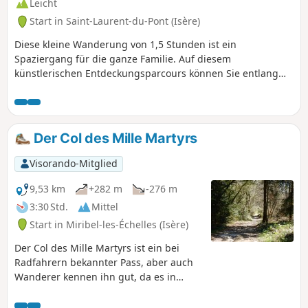
Leicht
Start in Saint-Laurent-du-Pont (Isère)
Diese kleine Wanderung von 1,5 Stunden ist ein
Spaziergang für die ganze Familie. Auf diesem
künstlerischen Entdeckungsparcours können Sie entlang
der gesamten Strecke Werke entlang der alten sardischen
Straße bewundern und entdecken.
Der Col des Mille Martyrs
Visorando-Mitglied
9,53 km
+282 m
-276 m
3:30 Std.
Mittel
Start in Miribel-les-Échelles (Isère)
Der Col des Mille Martyrs ist ein bei
Radfahrern bekannter Pass, aber auch
Wanderer kennen ihn gut, da es in
dieser Gegend zahlreiche Wanderwege
gibt. Die vorgeschlagene Wanderung