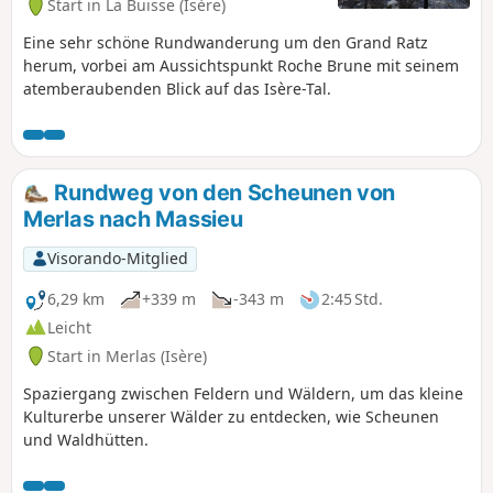
Start in La Buisse (Isère)
sie die Stadt segnet
Eine sehr schöne Rundwanderung um den Grand Ratz
herum, vorbei am Aussichtspunkt Roche Brune mit seinem
atemberaubenden Blick auf das Isère-Tal.
Rundweg von den Scheunen von
Merlas nach Massieu
Visorando-Mitglied
6,29 km
+339 m
-343 m
2:45 Std.
Leicht
Start in Merlas (Isère)
Spaziergang zwischen Feldern und Wäldern, um das kleine
Kulturerbe unserer Wälder zu entdecken, wie Scheunen
und Waldhütten.