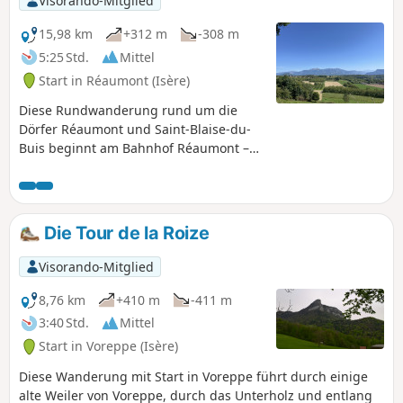
Visorando-Mitglied
15,98 km
+312 m
-308 m
5:25 Std.
Mittel
Start in Réaumont (Isère)
Diese Rundwanderung rund um die
Dörfer Réaumont und Saint-Blaise-du-
Buis beginnt am Bahnhof Réaumont –
Saint Cassien. Sie führt zwischen Saint-
Blaise und La Murette bergauf, durch
Wiesen und Walnusshaine, umgeht
dann Saint-Blaise im Norden, führt im
Die Tour de la Roize
Westen wieder hinunter und endet in
der friedlichen Landschaft des Plateau
Visorando-Mitglied
du Bessey.
8,76 km
+410 m
-411 m
3:40 Std.
Mittel
Start in Voreppe (Isère)
Diese Wanderung mit Start in Voreppe führt durch einige
alte Weiler von Voreppe, durch das Unterholz und entlang