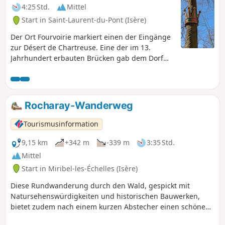
dringend empfohlen, diese Route im
4:25 Std.
Mittel
Uhrzeigersinn zu begehen. Es handelt
Start in Saint-Laurent-du-Pont (Isère)
sich um Berg- und/oder Waldwege mit
allen damit verbundenen Risiken:
Der Ort Fourvoirie markiert einen der Eingänge
herabfallende Äste, Bäume, Steine,
zur Désert de Chartreuse. Eine der im 13.
Felsbrocken, Schlammlawinen,
Jahrhundert erbauten Brücken gab dem Dorf
Sturzfluten, Ausrutschen ... Sie wandern
Saint-Laurent-du-Pont seinen Namen. Am
entlang von Schluchten und Felsen .
rechten Ufer des Guiers Mort begannen die
Verlassen Sie den markierten Weg nicht.
Kartäuser einst eine bedeutende
metallurgische Tätigkeit, die bis heute in der
Rocharay-Wanderweg
Ebene von Saint-Laurent fortbesteht. Auf der
anderen Seite des Flusses errichteten die
Tourismusinformation
Mönche eine Brennerei, die 1935 durch einen
Erdrutsch zerstört wurde.
9,15 km
+342 m
-339 m
3:35 Std.
Mittel
Start in Miribel-les-Échelles (Isère)
Diese Rundwanderung durch den Wald, gespickt mit
Natursehenswürdigkeiten und historischen Bauwerken,
bietet zudem nach einem kurzen Abstecher einen schönen
Ausblick auf die Grande Sure. Eine Broschüre zum