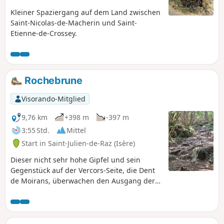
Kleiner Spaziergang auf dem Land zwischen
Saint-Nicolas-de-Macherin und Saint-
Etienne-de-Crossey.
Rochebrune
Visorando-Mitglied
9,76 km
+398 m
-397 m
3:55 Std.
Mittel
Start in Saint-Julien-de-Raz (Isère)
Dieser nicht sehr hohe Gipfel und sein
Gegenstück auf der Vercors-Seite, die Dent
de Moirans, überwachen den Ausgang der
Isère, die gemächlich in Richtung Rhône
fließt, und den Einzug der Wolken, die von
den Nordwinden Regen und Schnee
bringen. Mit seinem herrlichen Blick über