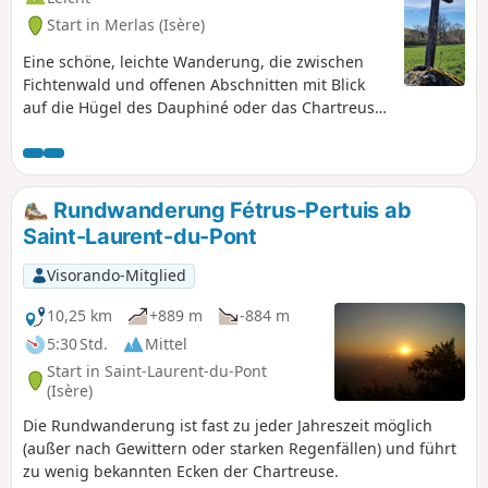
Start in Merlas (Isère)
Eine schöne, leichte Wanderung, die zwischen
Fichtenwald und offenen Abschnitten mit Blick
auf die Hügel des Dauphiné oder das Chartreuse-
Massiv wechselt.
Rundwanderung Fétrus-Pertuis ab
Saint-Laurent-du-Pont
Visorando-Mitglied
10,25 km
+889 m
-884 m
5:30 Std.
Mittel
Start in Saint-Laurent-du-Pont
(Isère)
Die Rundwanderung ist fast zu jeder Jahreszeit möglich
(außer nach Gewittern oder starken Regenfällen) und führt
zu wenig bekannten Ecken der Chartreuse.