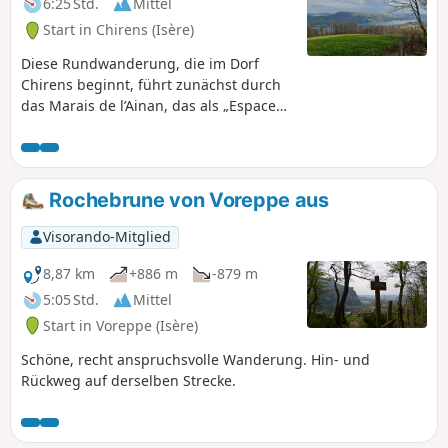
6:25 Std.
Mittel
Start in Chirens (Isère)
Diese Rundwanderung, die im Dorf
Chirens beginnt, führt zunächst durch
das Marais de l’Ainan, das als „Espace
Naturel Sensible“ (sensibles
Naturgebiet) ausgewiesen ist, dann
folgt ein Aufstieg durch den Wald in
Richtung Croix des Cochettes und
Rochebrune von Voreppe aus
anschließend zur Motte Castrale du
Châtelar. Der Rückweg führt über den
Visorando-Mitglied
Turm von Clermont-Tonnerre und den
Guillermet, dann über einen Weg
8,87 km
+886 m
-879 m
gegenüber von Bavonne.
5:05 Std.
Mittel
Start in Voreppe (Isère)
Schöne, recht anspruchsvolle Wanderung. Hin- und
Rückweg auf derselben Strecke.