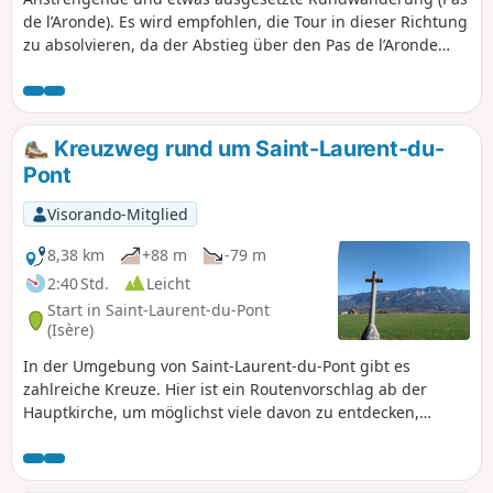
Rochers de Pierre Taillée s'effectuant
de l’Aronde). Es wird empfohlen, die Tour in dieser Richtung
sur une sente en déshérence puis dans
zu absolvieren, da der Abstieg über den Pas de l’Aronde
la forêt pour retrouver le parking
gefährlicher sein kann als der Aufstieg. Sobald Sie den
conviendra aux randonneurs en quête
Goulet du Lorzier hinter sich gelassen haben, werden Sie
de lieu secret. GPS ou application
mit einer herrlichen Landschaft belohnt (Belledonne,
Visorando recommandé.Ce parcours
Chartreuse…). ⚠️ Achtung! Einige Passagen sind ausgesetzt,
Kreuzweg rund um Saint-Laurent-du-
s'adresse à des randonneurs bien
ein etwa zehn Meter langes Seil kann nützlich sein.
Pont
préparés physiquement.
Visorando-Mitglied
8,38 km
+88 m
-79 m
2:40 Std.
Leicht
Start in Saint-Laurent-du-Pont
(Isère)
In der Umgebung von Saint-Laurent-du-Pont gibt es
zahlreiche Kreuze. Hier ist ein Routenvorschlag ab der
Hauptkirche, um möglichst viele davon zu entdecken,
hauptsächlich in der Ebene.