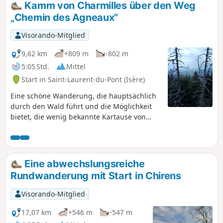
Kamm von Charmilles über den Weg
„Chemin des Agneaux”
Visorando-Mitglied
9,62 km
+809 m
-802 m
5:05 Std.
Mittel
Start in Saint-Laurent-du-Pont (Isère)
Eine schöne Wanderung, die hauptsächlich
durch den Wald führt und die Möglichkeit
bietet, die wenig bekannte Kartause von
Currière und schöne Ausblicke auf die
Chartreuse von den Bergkämmen aus zu
entdecken.
Eine abwechslungsreiche
Rundwanderung mit Start in Chirens
Visorando-Mitglied
17,07 km
+546 m
-547 m