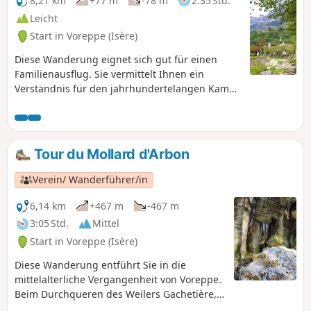
Roize am „Pas Japonais“ usw.).
8,21 km
+77 m
-78 m
2:35 Std.
Leicht
Start in Voreppe (Isère)
Diese Wanderung eignet sich gut für einen
Familienausflug. Sie vermittelt Ihnen ein
Verständnis für den jahrhundertelangen Kampf
der Einwohner von Voreppe gegen die
Überschwemmungen ihrer beiden wichtigsten
Flüsse, der Roize und der Isère. Diese waren
über Jahrhunderte hinweg auch eine Quelle des
Tour du Mollard d'Arbon
Reichtums. Die Roize trieb zahlreiche Mühlen,
Sägewerke und Schmiedehämmer an. Die Isère,
Verein/ Wanderführer/in
bis zum Aufkommen der Eisenbahn die
wichtigste Verkehrsverbindung nach Süden, bot
6,14 km
+467 m
-467 m
den Schiffern Arbeit. Wanderweg Nr. 12
3:05 Std.
Mittel
„Sentiers de Chartreuse Occidentale“. Dies ist
Start in Voreppe (Isère)
der einzige Weg dieser Reihe, der keine
Rundwanderung ist, um den von vielen
Diese Wanderung entführt Sie in die
Radfahrern frequentierten Radweg zu
mittelalterliche Vergangenheit von Voreppe.
vermeiden.
Beim Durchqueren des Weilers Gachetière,
dem ursprünglichen Kern von Voreppe,