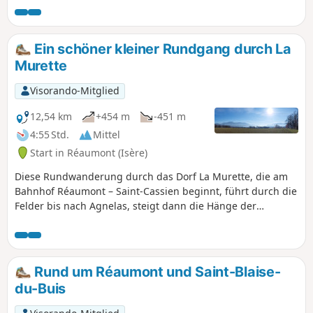
kann man die Ruinen des Château Vieux, der
ehemaligen Burg der Herzöge von
Dauphiné, erblicken. Es ist auch eine
Ein schöner kleiner Rundgang durch La
Entdeckungstour durch die Hänge, wo sich
Murette
steile Schluchten, die im Frühling nach
Bärlauch duften, Bäche, alte Köhlgruben
Visorando-Mitglied
und Aussichtspunkte abwechseln.
Wanderweg Nr. 5 der Wanderwege der
12,54 km
+454 m
-451 m
westlichen Chartreuse. Dieser Weg birgt die
4:55 Std.
Mittel
für Berg- und Waldwege typischen Gegehen
Start in Réaumont (Isère)
(herabfallende Äste, umstürzende Bäume,
Schlammlawinen, Steinschlag, Schluchten).
Diese Rundwanderung durch das Dorf La Murette, die am
Bahnhof Réaumont – Saint-Cassien beginnt, führt durch die
Felder bis nach Agnelas, steigt dann die Hänge der
Südseite des Bois de Bavonne hinauf, bevor sie zum
Gewerbegebiet Talamud hinabführt und über Wiesen und
Nussbaumhaine zum Ausgangspunkt zurückkehrt.
Rund um Réaumont und Saint-Blaise-
du-Buis