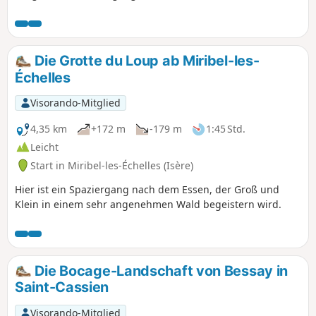
den gefürchteten Roize überqueren und
über Chalais und sein Kloster zurückkehren.
Die Grotte du Loup ab Miribel-les-
Échelles
Visorando-Mitglied
4,35 km
+172 m
-179 m
1:45 Std.
Leicht
Start in Miribel-les-Échelles (Isère)
Hier ist ein Spaziergang nach dem Essen, der Groß und
Klein in einem sehr angenehmen Wald begeistern wird.
Die Bocage-Landschaft von Bessay in
Saint-Cassien
Visorando-Mitglied