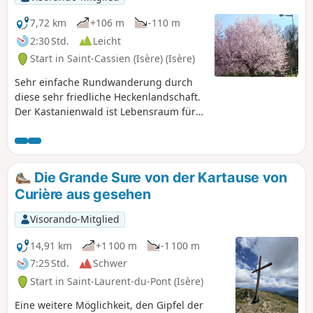
7,72 km
+106 m
-110 m
2:30 Std.
Leicht
Start in Saint-Cassien (Isère) (Isère)
Sehr einfache Rundwanderung durch
diese sehr friedliche Heckenlandschaft.
Der Kastanienwald ist Lebensraum für
einige geschützte Vogelarten. Diese
Wanderung sollte vorzugsweise im
Frühling oder an den letzten schönen
Herbsttagen unternommen werden.
Die Grande Sure von der Kartause von
Curière aus gesehen
Visorando-Mitglied
14,91 km
+1 100 m
-1 100 m
7:25 Std.
Schwer
Start in Saint-Laurent-du-Pont (Isère)
Eine weitere Möglichkeit, den Gipfel der