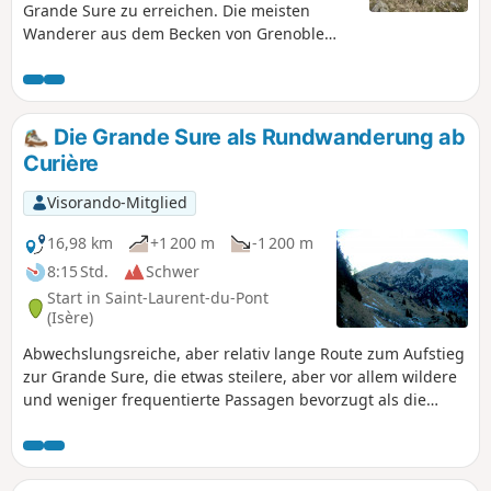
Grande Sure zu erreichen. Die meisten
Wanderer aus dem Becken von Grenoble
kommen über Proveysieux und den Col de la
Charmette. Für diejenigen, die aus dem
vorderen Teil Savoyens kommen, ist der
Zugang über Saint-Laurent-du-Pont und die
Die Grande Sure als Rundwanderung ab
Chartreuse de Curière eine interessante
Curière
Alternative. Vom Startpunkt (5) aus ist die
Route wenig frequentiert.
Visorando-Mitglied
16,98 km
+1 200 m
-1 200 m
8:15 Std.
Schwer
Start in Saint-Laurent-du-Pont
(Isère)
Abwechslungsreiche, aber relativ lange Route zum Aufstieg
zur Grande Sure, die etwas steilere, aber vor allem wildere
und weniger frequentierte Passagen bevorzugt als die
üblichen Wege: Pas de la Biche und Crête des Charmilles.