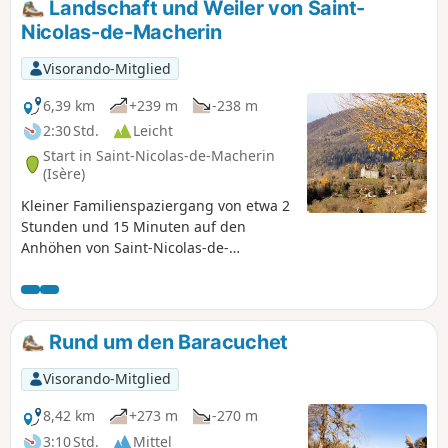
Landschaft und Weiler von Saint-
die Täler ist dies ein idealer
Nicolas-de-Macherin
Halbtagesausflug.
Visorando-Mitglied
6,39 km
+239 m
-238 m
2:30 Std.
Leicht
Start in Saint-Nicolas-de-Macherin
(Isère)
Kleiner Familienspaziergang von etwa 2
Stunden und 15 Minuten auf den
Anhöhen von Saint-Nicolas-de-
Macherin, zwischen Wald, Grünflächen,
Hainen und ländlichen Weilern. Im
Sommer führt die Route durch schattige
Abschnitte und grüne Landschaften. Im
Rund um den Baracuchet
Winter kann die Wanderung bei
Schneefall interessant sein (je nach
Visorando-Mitglied
Schneeverhältnissen an Schneeschuhe
denken).
8,42 km
+273 m
-270 m
3:10 Std.
Mittel