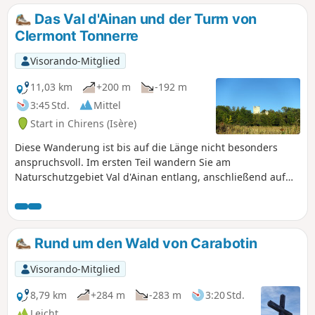
Das Val d'Ainan und der Turm von
Clermont Tonnerre
Visorando-Mitglied
11,03 km
+200 m
-192 m
3:45 Std.
Mittel
Start in Chirens (Isère)
Diese Wanderung ist bis auf die Länge nicht besonders
anspruchsvoll. Im ersten Teil wandern Sie am
Naturschutzgebiet Val d'Ainan entlang, anschließend auf
einem angenehmen, weichen Weg im Unterholz. Nach
einem Abstecher zum Turm von Clermont Tonnerre kehren
Sie auf wenig begehenen Wegen oder kleinen Straßen nach
Chirens zurück. Im zweiten Teil der Strecke haben Sie bei
Rund um den Wald von Carabotin
klarem Wetter einen schönen Blick auf das Chartreuse-
Massiv.
Visorando-Mitglied
8,79 km
+284 m
-283 m
3:20 Std.
Leicht