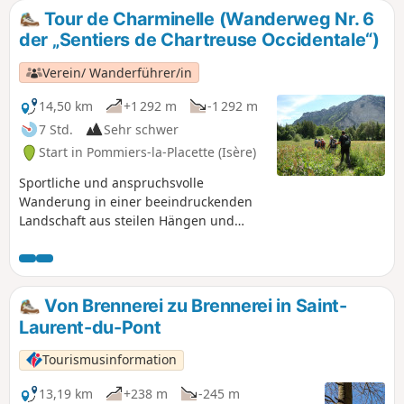
Tour de Charminelle (Wanderweg Nr. 6
der „Sentiers de Chartreuse Occidentale“)
Verein/ Wanderführer/in
14,50 km
+1 292 m
-1 292 m
7 Std.
Sehr schwer
Start in Pommiers-la-Placette (Isère)
Sportliche und anspruchsvolle
Wanderung in einer beeindruckenden
Landschaft aus steilen Hängen und
Felsen, die typisch für die Ausläufer der
Chartreuse sind, über ehemalige
Hochweiden, mit Abstieg in die
Wildbachbecken von Charminelle und
Von Brennerei zu Brennerei in Saint-
La Roize, vorbei an der Oase der Ruhe,
Laurent-du-Pont
dem Kloster von Chalais, bevor Sie
wieder zum Ausgangspunkt gelangen.
Tourismusinformation
Wanderweg Nr. 6 der „Sentiers de
Chartreuse Occidentale“. Es wird
13,19 km
+238 m
-245 m