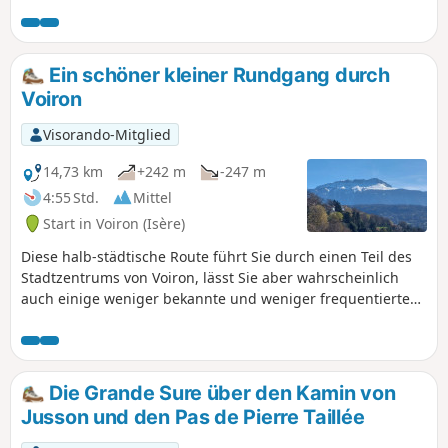
Chartreux.
Ein schöner kleiner Rundgang durch
Voiron
Visorando-Mitglied
14,73 km
+242 m
-247 m
4:55 Std.
Mittel
Start in Voiron (Isère)
Diese halb-städtische Route führt Sie durch einen Teil des
Stadtzentrums von Voiron, lässt Sie aber wahrscheinlich
auch einige weniger bekannte und weniger frequentierte
Viertel, Wege oder Treppen entdecken. An mehreren Stellen
bietet sich zudem ein schöner Blick auf die Chartreuse, den
Vercors und das Tal von Grenoble.
Die Grande Sure über den Kamin von
Jusson und den Pas de Pierre Taillée