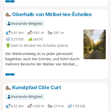
Kulturerbe dieser Route ist erhältlich.
Oberhalb von Miribel-les-Échelles
Visorando-Mitglied
9,41 km
+261 m
-261 m
3:25 Std.
Leicht
Start in Miribel-les-Échelles (Isère)
Der Waldrundweg ist zu jeder Jahreszeit
begehbar, auch bei Schnee, und führt durch
mehrere Bereiche der Wälder von Miribel,
Sain-Aupre und Rocharey, wobei er zwei
mittelhohe Pässe überquert, den Mille
Martyrs und den Pilori. Genießen Sie auch
einige freie Ausblicke auf der Strecke.
Kunstpfad Côte Curt
Visorando-Mitglied
4,52 km
+220 m
-214 m
1:55 Std.