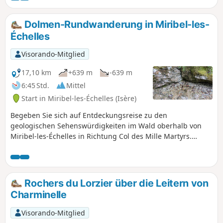
führt durch eine Landschaft aus Weiden
und Wäldern westlich des Chartreuse-
Dolmen-Rundwanderung in Miribel-les-
Massivs und bietet somit einen
Échelles
Panoramablick auf dieses Gebirge.
Visorando-Mitglied
17,10 km
+639 m
-639 m
6:45 Std.
Mittel
Start in Miribel-les-Échelles (Isère)
Begeben Sie sich auf Entdeckungsreise zu den
geologischen Sehenswürdigkeiten im Wald oberhalb von
Miribel-les-Échelles in Richtung Col des Mille Martyrs.
Zahlreiche Kreuze, einige neu, andere alt und
geschichtsträchtig, säumen diese Route. An anderen, freien
Stellen haben Sie einen Panoramablick auf die Chartreuse
und die Ebene in Richtung Les Échelles und Saint-Laurent-
Rochers du Lorzier über die Leitern von
du-Pont. Um Straßen so weit wie möglich zu vermeiden,
Charminelle
nehmen Sie einige Wege im Herzen des Waldes, die nicht
immer auf der IGN-Karte verzeichnet sind.
Visorando-Mitglied