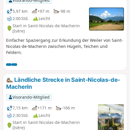
Visorando-Mitglied
5,97 km
+97 m
-98 m
2:00 Std.
Leicht
Start in Saint-Nicolas-de-Macherin
(Isère)
Einfacher Spaziergang zur Erkundung der Weiler von Saint-
Nicolas-de-Macherin zwischen Hügeln, Teichen und
Feldern.
Ländliche Strecke in Saint-Nicolas-de-
Macherin
Visorando-Mitglied
7,15 km
+171 m
-166 m
2:30 Std.
Leicht
Start in Saint-Nicolas-de-Macherin
(Isère)