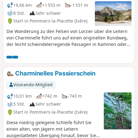
19,66 km
+1 553 m
-1 551 m
8 Std.
Sehr schwer
Start in Pommiers-la-Placette (Isère)
Die Wanderung zu den Felsen von Lorzier über die Leitern
von Charminelle führt uns auf einen originellen Rundweg,
der leicht schwindelerregende Passagen in Kaminen oder
auf jahrhundertealten Leitern, die früher von Jägern
benutzt wurden, miteinander verbindet. Mehrere
Aussichtspunkte bieten wunderschöne Panoramablicke,
insbesondere auf dem Gipfel der Felsen von Lorzier oder
Charminelles Passierschein
am Col des Banettes.
Visorando-Mitglied
10,01 km
+742 m
-743 m
5 Std.
Sehr schwer
Start in Pommiers-la-Placette (Isère)
Diese niedrig gelegene Schleife führt Sie
einen alten, von Jägern mit Leitern
ausgestatteten Übergang hinauf, bevor Sie