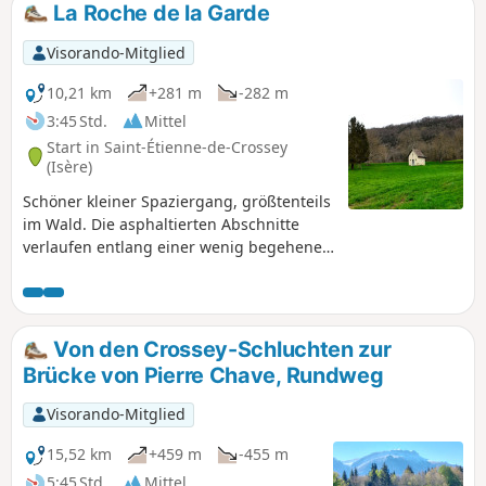
La Roche de la Garde
Visorando-Mitglied
10,21 km
+281 m
-282 m
3:45 Std.
Mittel
Start in Saint-Étienne-de-Crossey
(Isère)
Schöner kleiner Spaziergang, größtenteils
im Wald. Die asphaltierten Abschnitte
verlaufen entlang einer wenig begehenen
Straße. Die Aussicht vom Rocher de la
Garde ist sehr schön.
Von den Crossey-Schluchten zur
Brücke von Pierre Chave, Rundweg
Visorando-Mitglied
15,52 km
+459 m
-455 m
5:45 Std.
Mittel