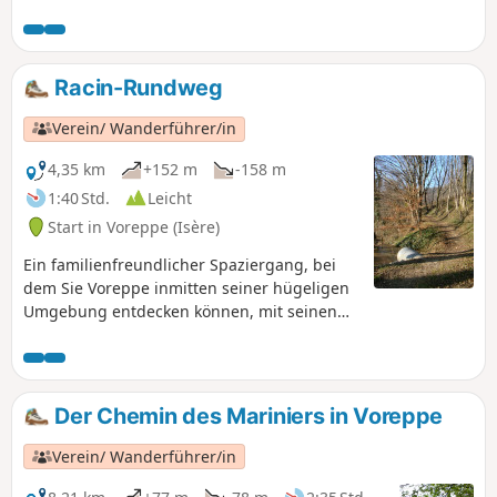
Racin-Rundweg
Verein/ Wanderführer/in
4,35 km
+152 m
-158 m
1:40 Std.
Leicht
Start in Voreppe (Isère)
Ein familienfreundlicher Spaziergang, bei
dem Sie Voreppe inmitten seiner hügeligen
Umgebung entdecken können, mit seinen
alten Weilern, den einst mit Weinreben
bewachsenen Hängen und dem
Klarissenkloster. Wanderweg Nr. 1 der
„Sentiers de Chartreuse Occidentale“ Dieser
Der Chemin des Mariniers in Voreppe
Weg birgt jedoch die für Berg- und
Waldwege typischen Gegehen
Verein/ Wanderführer/in
(herabfallende Äste und Überlaufen der