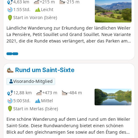
4,63 km
+215 m
-215 m
1:55 Std.
Leicht
Start in Voiron (Isère)
Ländliche Wanderung zur Erkundung der ländlichen Weiler
La Pensière, Petit Souillet und Grand Souillet. Neue Variante
2021, die die Runde etwas verlängert, aber das Parken am
Startpunkt erleichtert.
Rund um Saint-Sixte
Visorando-Mitglied
12,88 km
+473 m
-484 m
5:00 Std.
Mittel
Start in Merlas (Isère)
Eine schöne Wanderung auf dem Land rund um den Weiler
Saint-Sixte. Diese Rundwanderung bietet einen schönen
Blick auf den gleichnamigen See sowie auf den Étang des