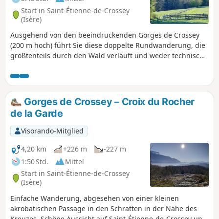
Start in Saint-Étienne-de-Crossey
(Isère)
Ausgehend von den beeindruckenden Gorges de Crossey
(200 m hoch) führt Sie diese doppelte Rundwanderung, die
größtenteils durch den Wald verläuft und weder technische
Schwierigkeiten noch Gegehen birgt, bis zum Tourniquet
oder Pont de Pierre Chave, einer recht seltenen
spiralförmigen Konstruktion, bei der die Straße
nacheinander unter und über die Brücke führt. Auf dem
Gorges de Crossey – Croix du Rocher
Rückweg führt die Route am Rocher de la Garde vorbei,
de la Garde
einem schönen Aussichtspunkt über Saint-Étienne de
Crossey und das Voironnais.
Visorando-Mitglied
4,20 km
+226 m
-227 m
1:50 Std.
Mittel
Start in Saint-Étienne-de-Crossey
(Isère)
Einfache Wanderung, abgesehen von einer kleinen
akrobatischen Passage in den Schratten in der Nähe des
Kreuzes. Schöne Aussicht auf Saint-Étienne-de-Crossey und