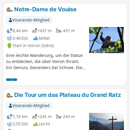
Notre-Dame de Vouise
Visorando-Mitglied
8,44 km
+437 m
-437 m
3:40 Std.
Mittel
Start in Voiron (Isère)
Eine leichte Wanderung, um die Statue
zu entdecken, die über Voiron thront.
Ein Genuss, besonders bei Schnee. Die
Statue der Jungfrau Maria wurde zu
Ehren der Eiserne Jungfrau von Le Puy-
en-Velay errichtet. Es gibt eine Legende,
nach der Bonnassieux Selbstmord
Die Tour um das Plateau du Grand Ratz
begangen haben soll, nachdem er die
Jungfrau gemeißelt hatte. Er hat jedoch
Visorando-Mitglied
keinen Selbstmord begangen und starb
mit Ehren. Er hat Jesus bewusst in den
7,70 km
+245 m
-245 m
rechten Arm gesetzt, damit er das
2:55 Std.
Leicht
Gesicht seiner Mutter nicht verdeckt, da