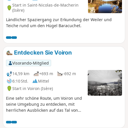
Start in Saint-Nicolas-de-Macherin
(Isère)
Ländlicher Spaziergang zur Erkundung der Weiler und
Teiche rund um den Hügel Baracuchet.
Entdecken Sie Voiron
Visorando-Mitglied
14,59 km
+693 m
-692 m
6:10 Std.
Mittel
Start in Voiron (Isère)
Eine sehr schöne Route, um Voiron und
seine Umgebung zu entdecken, mit
herrlichen Ausblicken auf das Tal von
Grenoble, die Chartreuse, den Vercors
und Belledone.