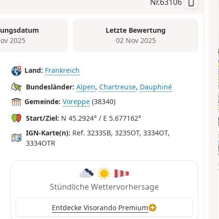
Nr.
63106
tungsdatum
Letzte Bewertung
ov 2025
02 Nov 2025
Land:
Frankreich
Bundesländer:
Alpen
,
Chartreuse
,
Dauphiné
Gemeinde:
Voreppe
(38340)
Start/Ziel:
N 45.2924° / E 5.677162°
IGN-Karte(n):
Ref. 3233SB, 3235OT, 3334OT,
3334OTR
Stündliche Wettervorhersage
Entdecke Visorando Premium