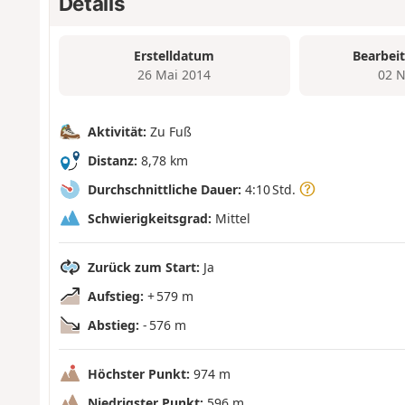
Details
Erstelldatum
Bearbei
26 Mai 2014
02 N
Aktivität:
Zu Fuß
Distanz:
8,78 km
Durchschnittliche Dauer:
4:10 Std.
Schwierigkeitsgrad:
Mittel
Zurück zum Start:
Ja
Aufstieg:
+ 579 m
Abstieg:
- 576 m
Höchster Punkt:
974 m
Niedrigster Punkt:
596 m