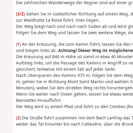
Die zahlreichen Wanderwege der Region sind auf einer gro
(
S/Z
) Gehen Sie in südöstlicher Richtung auf einem Weg, d
zur Waldhütte La Roize führt, links liegen.
Der Weg biegt nach und nach nach Süden ab und wird gle
Folgen Sie dem Weg und lassen Sie zwei weitere Wege, die 
(
1
) An der Kreuzung, die zum Kamin führt, lassen Sie den
und biegen links ab.
Achtung! Dieser Weg ist möglicherw
Die Kreuzung auf 840 m Höhe ist somit in etwa 40 Minute
Aufstieg links, um die Passage des Kamins in Angriff zu 
gesichert, teilweise mit einem Seil auf jeder Seite.
Nach Überqueren des Kamins 975 m. Folgen Sie dem Weg 
m, gehen Sie in Richtung Mont Saint Martin und wählen Si
Minuten), wobei Sie den direkten Weg rechts hinuntergeh
Wenn Sie weiter nach Osten gehen, lassen Sie etwas weite
Bannettes hinaufführt.
Der Weg wird zu einem Pfad und führt zu den Combes (Ruin
(
2
) Die Straße führt zusammen mit dem Bach Lanfray das 
weiter das Tal hinunter bis nach Collavière, über die Brü