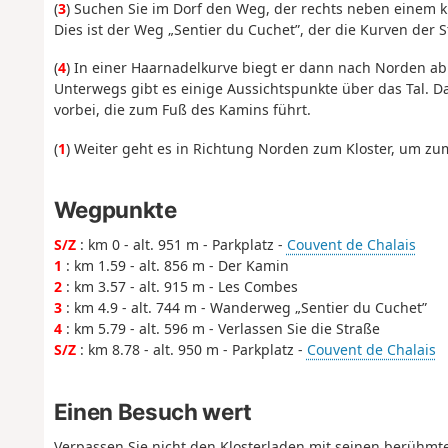
(
3
) Suchen Sie im Dorf den Weg, der rechts neben einem k
Dies ist der Weg „Sentier du Cuchet”, der die Kurven der
(
4
) In einer Haarnadelkurve biegt er dann nach Norden ab
Unterwegs gibt es einige Aussichtspunkte über das Tal. 
vorbei, die zum Fuß des Kamins führt.
(
1
) Weiter geht es in Richtung Norden zum Kloster, um zum
Wegpunkte
S/Z
: km 0 - alt. 951 m - Parkplatz -
Couvent de Chalais
1
: km 1.59 - alt. 856 m - Der Kamin
2
: km 3.57 - alt. 915 m - Les Combes
3
: km 4.9 - alt. 744 m - Wanderweg „Sentier du Cuchet”
4
: km 5.79 - alt. 596 m - Verlassen Sie die Straße
S/Z
: km 8.78 - alt. 950 m - Parkplatz -
Couvent de Chalais
Einen Besuch wert
Verpassen Sie nicht den Klosterladen mit seinen berühmt