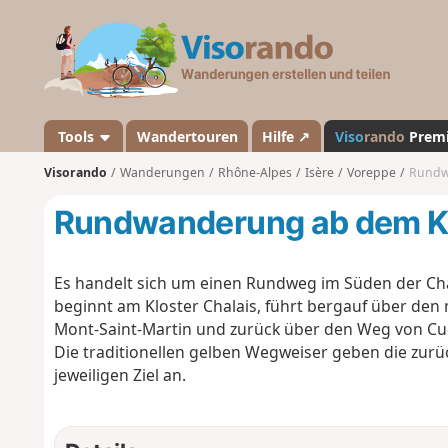
V
i
s
o
r
a
Tools
Wandertouren
Hilfe ↗
Viso
rando
Prem
n
Visorando
Wanderungen
Rhône-Alpes
Isère
Voreppe
Rundwa
d
o
Rundwanderung ab dem Kl
Es handelt sich um einen Rundweg im Süden der Char
beginnt am Kloster Chalais, führt bergauf über den
Mont-Saint-Martin und zurück über den Weg von Cu
Die traditionellen gelben Wegweiser geben die zurü
jeweiligen Ziel an.