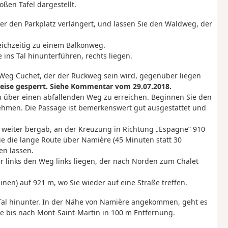
ßen Tafel dargestellt.
er den Parkplatz verlängert, und lassen Sie den Waldweg, der
ichzeitig zu einem Balkonweg.
ins Tal hinunterführen, rechts liegen.
 Weg Cuchet, der der Rückweg sein wird, gegenüber liegen
eise gesperrt. Siehe Kommentar vom 29.07.2018.
n über einen abfallenden Weg zu erreichen. Beginnen Sie den
nehmen. Die Passage ist bemerkenswert gut ausgestattet und
weiter bergab, an der Kreuzung in Richtung „Espagne” 910
e die lange Route über Namière (45 Minuten statt 30
en lassen.
r links den Weg links liegen, der nach Norden zum Chalet
en) auf 921 m, wo Sie wieder auf eine Straße treffen.
Tal hinunter. In der Nähe von Namière angekommen, geht es
cke bis nach Mont-Saint-Martin in 100 m Entfernung.