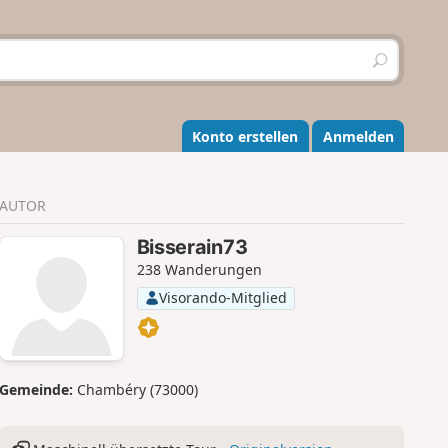
S
u
c
h
e
Konto erstellen
Anmelden
n
AUTOR
Bisserain73
238 Wanderungen
Visorando-Mitglied
Gemeinde:
Chambéry (73000)