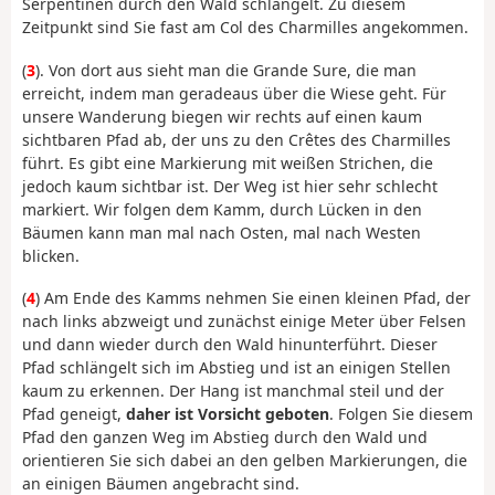
Serpentinen durch den Wald schlängelt. Zu diesem
Zeitpunkt sind Sie fast am Col des Charmilles angekommen.
(
3
). Von dort aus sieht man die Grande Sure, die man
erreicht, indem man geradeaus über die Wiese geht. Für
unsere Wanderung biegen wir rechts auf einen kaum
sichtbaren Pfad ab, der uns zu den Crêtes des Charmilles
führt. Es gibt eine Markierung mit weißen Strichen, die
jedoch kaum sichtbar ist. Der Weg ist hier sehr schlecht
markiert. Wir folgen dem Kamm, durch Lücken in den
Bäumen kann man mal nach Osten, mal nach Westen
blicken.
(
4
) Am Ende des Kamms nehmen Sie einen kleinen Pfad, der
nach links abzweigt und zunächst einige Meter über Felsen
und dann wieder durch den Wald hinunterführt. Dieser
Pfad schlängelt sich im Abstieg und ist an einigen Stellen
kaum zu erkennen. Der Hang ist manchmal steil und der
Pfad geneigt,
daher ist Vorsicht geboten
. Folgen Sie diesem
Pfad den ganzen Weg im Abstieg durch den Wald und
orientieren Sie sich dabei an den gelben Markierungen, die
an einigen Bäumen angebracht sind.