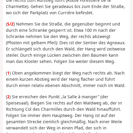
die rechts zum Aufstieg führt (Route Forestière de la
Charmette). Gehen Sie geradeaus bis zum Ende der Straße,
wo sich der Parkplatz von Currière befindet.
(
S/Z
) Nehmen Sie die Straße, die gegenüber beginnt und
durch eine Schranke gesperrt ist. Etwa 100 m nach der
Schranke nehmen Sie den Weg, der rechts abzweigt
(Pfosten mit gelbem Pfeil): Dies ist der Sentier des Agneaux.
Er schlängelt sich durch den Wald, der Hang wird zeitweise
steiler. Durch einige Lücken zwischen den Bäumen kann
man das Kloster sehen. Folgen Sie weiter diesem Weg.
(
1
) Oben angekommen biegt der Weg nach rechts ab. Nach
einem kurzen Abstieg wird der Hang flacher und führt
durch einen relativ ebenen Abschnitt, immer noch im Wald.
(
2
) Sie erreichen den Punkt „la Salle à manger” (der
Speisesaal). Biegen Sie rechts auf den Waldweg ab, der in
Richtung Col des Charmilles durch den Wald hinaufführt.
Folgen Sie immer dem Hauptweg. Der Hang ist auf der
gesamten Strecke ziemlich gleichmäßig. Nach einer Weile
verwandelt sich der Weg in einen Pfad, der sich in