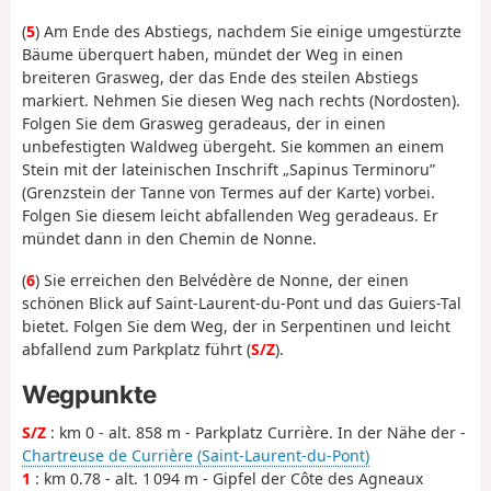
(
5
) Am Ende des Abstiegs, nachdem Sie einige umgestürzte
Bäume überquert haben, mündet der Weg in einen
breiteren Grasweg, der das Ende des steilen Abstiegs
markiert. Nehmen Sie diesen Weg nach rechts (Nordosten).
Folgen Sie dem Grasweg geradeaus, der in einen
unbefestigten Waldweg übergeht. Sie kommen an einem
Stein mit der lateinischen Inschrift „Sapinus Terminoru”
(Grenzstein der Tanne von Termes auf der Karte) vorbei.
Folgen Sie diesem leicht abfallenden Weg geradeaus. Er
mündet dann in den Chemin de Nonne.
(
6
) Sie erreichen den Belvédère de Nonne, der einen
schönen Blick auf Saint-Laurent-du-Pont und das Guiers-Tal
bietet. Folgen Sie dem Weg, der in Serpentinen und leicht
abfallend zum Parkplatz führt (
S/Z
).
Wegpunkte
S/Z
: km 0 - alt. 858 m - Parkplatz Currière. In der Nähe der -
Chartreuse de Currière (Saint-Laurent-du-Pont)
1
: km 0.78 - alt. 1 094 m - Gipfel der Côte des Agneaux