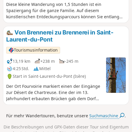
Diese kleine Wanderung von 1,5 Stunden ist ein
Spaziergang für die ganze Familie. Auf diesem
künstlerischen Entdeckungsparcours können Sie entlang
der gesamten Strecke Werke entlang der alten sardischen
Straße bewundern und entdecken.
Von Brennerei zu Brennerei in Saint-
Laurent-du-Pont
Tourismusinformation
13,19 km
+238 m
-245 m
4:25 Std.
Mittel
Start in Saint-Laurent-du-Pont (Isère)
Der Ort Fourvoirie markiert einen der Eingänge
zur Désert de Chartreuse. Eine der im 13.
Jahrhundert erbauten Brücken gab dem Dorf
Saint-Laurent-du-Pont seinen Namen. Am
rechten Ufer des Guiers Mort begannen die
Für mehr Wandertouren, benutze unsere
Suchmaschine
.
Kartäuser einst eine bedeutende
metallurgische Tätigkeit, die bis heute in der
Die Beschreibungen und GPX-Daten dieser Tour sind Eigentum
Ebene von Saint-Laurent fortbesteht. Auf der