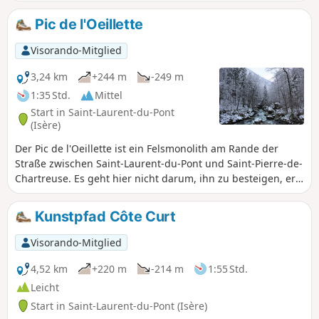
Pic de l'Oeillette
Visorando-Mitglied
3,24 km
+244 m
-249 m
1:35 Std.
Mittel
Start in Saint-Laurent-du-Pont
(Isère)
Der Pic de l'Oeillette ist ein Felsmonolith am Rande der
Straße zwischen Saint-Laurent-du-Pont und Saint-Pierre-de-
Chartreuse. Es geht hier nicht darum, ihn zu besteigen, er
dient lediglich als visuelles Ziel für einen gemütlichen
Spaziergang am Ufer des Guiers Mort. Außerhalb der
Kunstpfad Côte Curt
Schneeschmelze begehbar, eine willkommene Erfrischung
im Sommer.
Visorando-Mitglied
4,52 km
+220 m
-214 m
1:55 Std.
Leicht
Start in Saint-Laurent-du-Pont (Isère)