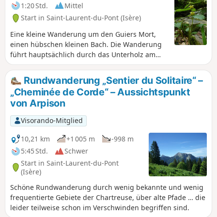
können. Aufgrund ihrer erfrischenden
1:20 Std.
Mittel
Atmosphäre ist sie jedoch während
Start in Saint-Laurent-du-Pont (Isère)
Hitzewellen sehr beliebt. Informieren Sie
sich bitte beim Tourismusbüro von St.
Eine kleine Wanderung um den Guiers Mort,
Pierre de Chartreuse.
einen hübschen kleinen Bach. Die Wanderung
führt hauptsächlich durch das Unterholz am
Grund der Schluchten entlang des Guiers, auf
der Suche nach Abkühlung mit mehreren
Rundwanderung „Sentier du Solitaire“ –
Möglichkeiten zum Baden. - Meldung eines
„Cheminée de Corde“ – Aussichtspunkt
Nutzers am 24. August 2023: Der Weg ist
von Arpison
derzeit wegen Bauarbeiten vom 14. August bis
zum 30. November 2023 gesperrt (das Schild
Visorando-Mitglied
„Sprengarbeiten” ist sehr abschreckend). Die
Zufahrt von Saint-Pierre-de-Chartreuse mit dem
10,21 km
+1 005 m
-998 m
Auto ist ebenfalls gesperrt (großer Umweg über
5:45 Std.
Schwer
Saint-Pierre-d'Entremont).
Start in Saint-Laurent-du-Pont
(Isère)
Schöne Rundwanderung durch wenig bekannte und wenig
frequentierte Gebiete der Chartreuse, über alte Pfade … die
leider teilweise schon im Verschwinden begriffen sind.