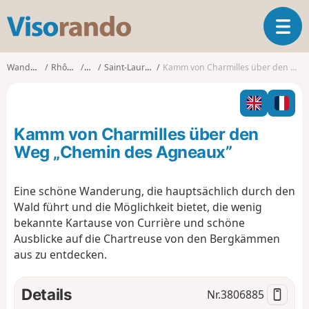
V
T
i
o
s
g
o
Wanderungen
Rhône-Alpes
Isère
Saint-Laurent-du-Pont
Kamm von Charmilles über den Weg „Chemin des Agneaux”
g
r
l
a
e
n
n
d
Kamm von Charmilles über den
a
o
v
Weg „Chemin des Agneaux”
i
g
Eine schöne Wanderung, die hauptsächlich durch den
a
Wald führt und die Möglichkeit bietet, die wenig
t
i
bekannte Kartause von Currière und schöne
o
Ausblicke auf die Chartreuse von den Bergkämmen
n
aus zu entdecken.
Details
Nr.
3806885