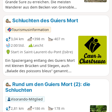
Grande Sure zu erreichen. Die meisten
Wanderer aus dem Becken von Grenoble
kommen über Proveysieux und den Col de la
Charmette. Für diejenigen, die aus dem
Schluchten des Guiers Mort
vorderen Teil Savoyens kommen, ist der
Zugang über Saint-Laurent-du-Pont und die
Tourismusinformation
Chartreuse de Curière eine interessante
Alternative. Vom Startpunkt (5) aus ist die
3,04 km
+398 m
-407 m
Route wenig frequentiert.
2:00 Std.
Leicht
Start in Saint-Laurent-du-Pont (Isère)
Ein Spaziergang entlang des Guiers Mort
mit kleinen Brücken und Stegen, auch
„Balade des poissons bleus“ genannt.
Von der Pont Saint-Bruno bis zum Pic de
l’Œillette können Sie die Spuren der
Rund um den Guiers Mort (2): die
Kartäusermönche entdecken. ⚠️ Hinweis
Schluchten
eines Nutzers>Die Route ist derzeit
(14.07.2026) aus Sicherheitsgründen
Visorando-Mitglied
gesperrt. Sie weist Stege in schlechtem
Zustand auf, die zu Unfällen führen
2,81 km
+186 m
-178 m