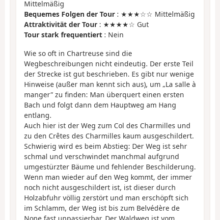
Mittelmäßig
Bequemes Folgen der Tour
: ★★★☆☆ Mittelmäßig
Attraktivität der Tour
: ★★★★☆ Gut
Tour stark frequentiert
: Nein
Wie so oft in Chartreuse sind die
Wegbeschreibungen nicht eindeutig. Der erste Teil
der Strecke ist gut beschrieben. Es gibt nur wenige
Hinweise (außer man kennt sich aus), um „La salle à
manger” zu finden: Man überquert einen ersten
Bach und folgt dann dem Hauptweg am Hang
entlang.
Auch hier ist der Weg zum Col des Charmilles und
zu den Crêtes des Charmilles kaum ausgeschildert.
Schwierig wird es beim Abstieg: Der Weg ist sehr
schmal und verschwindet manchmal aufgrund
umgestürzter Bäume und fehlender Beschilderung.
Wenn man wieder auf den Weg kommt, der immer
noch nicht ausgeschildert ist, ist dieser durch
Holzabfuhr völlig zerstört und man erschöpft sich
im Schlamm, der Weg ist bis zum Belvédère de
None fast unpassierbar. Der Waldweg ist vom