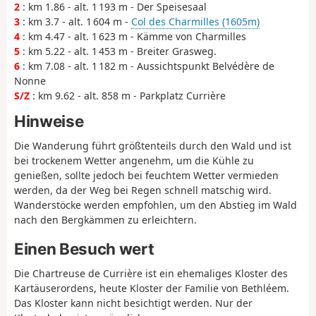
2
: km 1.86 - alt. 1 193 m - Der Speisesaal
3
: km 3.7 - alt. 1 604 m -
Col des Charmilles (1605m)
4
: km 4.47 - alt. 1 623 m - Kämme von Charmilles
5
: km 5.22 - alt. 1 453 m - Breiter Grasweg.
6
: km 7.08 - alt. 1 182 m - Aussichtspunkt Belvédère de
Nonne
S/Z
: km 9.62 - alt. 858 m - Parkplatz Currière
Hinweise
Die Wanderung führt größtenteils durch den Wald und ist
bei trockenem Wetter angenehm, um die Kühle zu
genießen, sollte jedoch bei feuchtem Wetter vermieden
werden, da der Weg bei Regen schnell matschig wird.
Wanderstöcke werden empfohlen, um den Abstieg im Wald
nach den Bergkämmen zu erleichtern.
Einen Besuch wert
Die Chartreuse de Currière ist ein ehemaliges Kloster des
Kartäuserordens, heute Kloster der Familie von Bethléem.
Das Kloster kann nicht besichtigt werden. Nur der