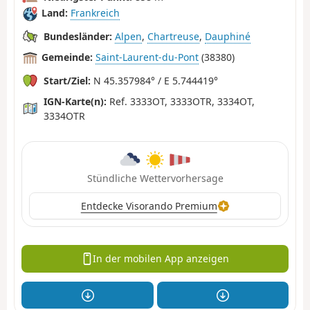
Land:
Frankreich
Bundesländer:
Alpen
,
Chartreuse
,
Dauphiné
Gemeinde:
Saint-Laurent-du-Pont
(38380)
Start/Ziel:
N 45.357984° / E 5.744419°
IGN-Karte(n):
Ref. 3333OT, 3333OTR, 3334OT,
3334OTR
Stündliche Wettervorhersage
Entdecke Visorando Premium
In der mobilen App anzeigen