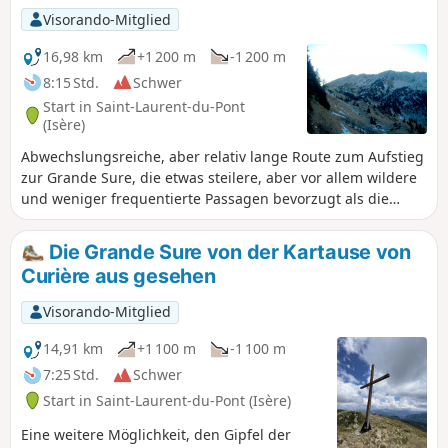
Visorando-Mitglied
16,98 km
+1 200 m
-1 200 m
8:15 Std.
Schwer
Start in Saint-Laurent-du-Pont
(Isère)
Abwechslungsreiche, aber relativ lange Route zum Aufstieg
zur Grande Sure, die etwas steilere, aber vor allem wildere
und weniger frequentierte Passagen bevorzugt als die
üblichen Wege: Pas de la Biche und Crête des Charmilles.
Die Grande Sure von der Kartause von
Curière aus gesehen
Visorando-Mitglied
14,91 km
+1 100 m
-1 100 m
7:25 Std.
Schwer
Start in Saint-Laurent-du-Pont (Isère)
Eine weitere Möglichkeit, den Gipfel der