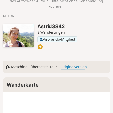
des Autors/der Autorin. Bitte nicht ohne Genehmigung
anderen Seite des Flusses errichteten die
kopieren.
Mönche eine Brennerei, die 1935 durch einen
Erdrutsch zerstört wurde.
AUTOR
Astrid3842
8 Wanderungen
Visorando-Mitglied
Maschinell übersetzte Tour -
Originalversion
Wanderkarte