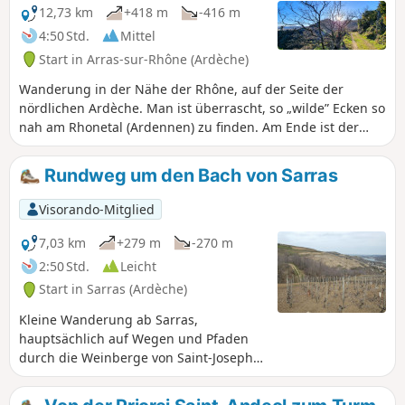
12,73 km
+418 m
-416 m
4:50 Std.
Mittel
Start in Arras-sur-Rhône (Ardèche)
Wanderung in der Nähe der Rhône, auf der Seite der
nördlichen Ardèche. Man ist überrascht, so „wilde” Ecken so
nah am Rhonetal (Ardennen) zu finden. Am Ende ist der
Blick auf die Rhône und den Turm von Arras ein
unbestreitbarer Pluspunkt.
Rundweg um den Bach von Sarras
Visorando-Mitglied
7,03 km
+279 m
-270 m
2:50 Std.
Leicht
Start in Sarras (Ardèche)
Kleine Wanderung ab Sarras,
hauptsächlich auf Wegen und Pfaden
durch die Weinberge von Saint-Joseph
und durch den Wald. Inoffizielle und
daher nicht markierte Route, GPS oder