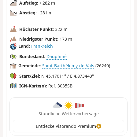
Aufstieg:
+ 282 m
Abstieg:
- 281 m
Höchster Punkt:
322 m
Niedrigster Punkt:
173 m
Land:
Frankreich
Bundesland:
Dauphiné
Gemeinde:
Saint-Barthélemy-de-Vals
(26240)
Start/Ziel:
N 45.17011° / E 4.873443°
IGN-Karte(n):
Ref. 3035SB
Stündliche Wettervorhersage
Entdecke Visorando Premium