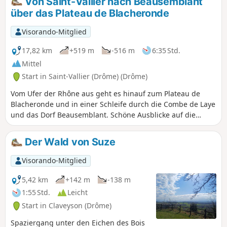
Von Saint-Vallier nach Beausemblant
über das Plateau de Blacheronde
Visorando-Mitglied
17,82 km
+519 m
-516 m
6:35 Std.
Mittel
Start in Saint-Vallier (Drôme) (Drôme)
Vom Ufer der Rhône aus geht es hinauf zum Plateau de
Blacheronde und in einer Schleife durch die Combe de Laye
und das Dorf Beausemblant. Schöne Ausblicke auf die
Massive Pilat und Vercors sowie das Rhonetal. Der Park
entlang des Flusses La Galaure eignet sich für eine letzte
Der Wald von Suze
Pause.
Visorando-Mitglied
5,42 km
+142 m
-138 m
1:55 Std.
Leicht
Start in Claveyson (Drôme)
Spaziergang unter den Eichen des Bois