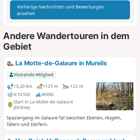
Vorherige Nachrichten und Bewertungen
ansehen
Andere Wandertouren in dem
Gebiet
La Motte-de-Galaure in Mureils
Visorando-Mitglied
13,20 km
+125 m
-122 m
4:10 Std.
Mittel
Start in La Motte-de-Galaure
(Drôme)
Spaziergang im Galaure-Tal zwischen Ebenen, Hügeln,
Tälern und Dörfern.