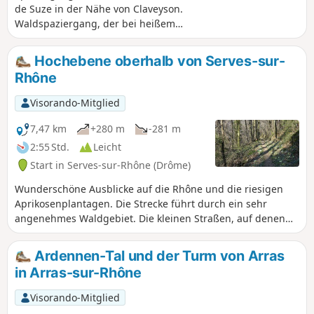
de Suze in der Nähe von Claveyson.
Waldspaziergang, der bei heißem
Wetter unternommen werden sollte.
Hochebene oberhalb von Serves-sur-
Rhône
Visorando-Mitglied
7,47 km
+280 m
-281 m
2:55 Std.
Leicht
Start in Serves-sur-Rhône (Drôme)
Wunderschöne Ausblicke auf die Rhône und die riesigen
Aprikosenplantagen. Die Strecke führt durch ein sehr
angenehmes Waldgebiet. Die kleinen Straßen, auf denen
man unterwegs ist, sind verkehrsfrei.
Ardennen-Tal und der Turm von Arras
in Arras-sur-Rhône
Visorando-Mitglied