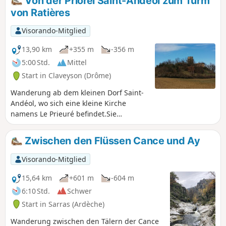
Von der Priorei Saint-Andeol zum Turm
die App Visorando mitnehmen.
von Ratières
Während der Weinlese zu vermeiden,
um die Winzer nicht zu stören.
Visorando-Mitglied
13,90 km
+355 m
-356 m
5:00 Std.
Mittel
Start in Claveyson (Drôme)
Wanderung ab dem kleinen Dorf Saint-
Andéol, wo sich eine kleine Kirche
namens Le Prieuré befindet.Sie
wandern bergauf bis zum Turm von
Ratières, wo Sie für Ihren Aufstieg mit
Zwischen den Flüssen Cance und Ay
einem herrlichen 360°-Blick auf die
Alpen und den Vercors im Osten sowie
Visorando-Mitglied
auf das Pilat-Massiv und die Berge der
Ardèche im Westen belohnt werden.
15,64 km
+601 m
-604 m
6:10 Std.
Schwer
Start in Sarras (Ardèche)
Wanderung zwischen den Tälern der Cance