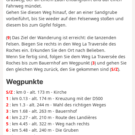
Fahrweg mündet.
Gehen Sie diesen Weg hinauf, der an einer Sandgrube
vorbeiführt, bis Sie wieder auf den Felsenweg stoßen und
diesem bis zum Gipfel folgen.
(
9
) Das Ziel der Wanderung ist erreicht: die tanzenden
Felsen. Biegen Sie rechts in den Weg La Traversée des
Roches ein. Erkunden Sie den Ort nach Belieben.
Wenn Sie fertig sind, folgen Sie dem Weg La Traversée des
Roches bis zum Bauernhof am Wegpunkt (
3
) und gehen Sie
den gleichen Weg zurück, den Sie gekommen sind (
S/Z
).
Wegpunkte
S/Z
: km 0 - alt. 173 m - Kirche
1
: km 0.13 - alt. 174 m - Kreuzung mit der D500
2
: km 1.3 - alt. 244 m - Wahl des richtigen Weges
3
: km 1.68 - alt. 263 m - Bauernhof
4
: km 2.27 - alt. 210 m - Route des Landières
5
: km 4.45 - alt. 322 m - Weg nach rechts
6
: km 5.48 - alt. 240 m - Die Gruben