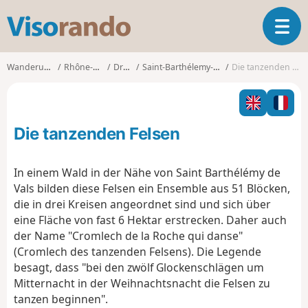
V
T
i
o
s
g
o
Wanderungen
Rhône-Alpes
Drôme
Saint-Barthélemy-de-Vals
Die tanzenden Felsen
g
r
l
a
e
n
n
d
Die tanzenden Felsen
a
o
v
i
In einem Wald in der Nähe von Saint Barthélémy de
g
Vals bilden diese Felsen ein Ensemble aus 51 Blöcken,
a
die in drei Kreisen angeordnet sind und sich über
t
eine Fläche von fast 6 Hektar erstrecken. Daher auch
i
o
der Name "Cromlech de la Roche qui danse"
n
(Cromlech des tanzenden Felsens). Die Legende
besagt, dass "bei den zwölf Glockenschlägen um
Mitternacht in der Weihnachtsnacht die Felsen zu
tanzen beginnen".