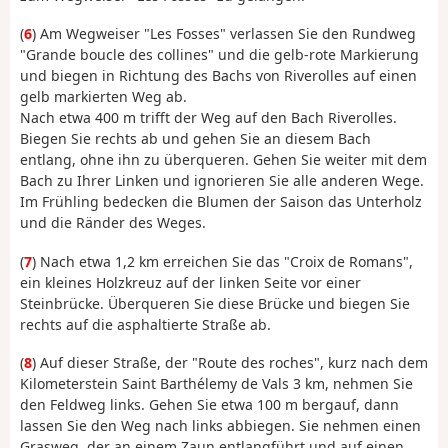
(
6
) Am Wegweiser "Les Fosses" verlassen Sie den Rundweg
"Grande boucle des collines" und die gelb-rote Markierung
und biegen in Richtung des Bachs von Riverolles auf einen
gelb markierten Weg ab.
Nach etwa 400 m trifft der Weg auf den Bach Riverolles.
Biegen Sie rechts ab und gehen Sie an diesem Bach
entlang, ohne ihn zu überqueren. Gehen Sie weiter mit dem
Bach zu Ihrer Linken und ignorieren Sie alle anderen Wege.
Im Frühling bedecken die Blumen der Saison das Unterholz
und die Ränder des Weges.
(
7
) Nach etwa 1,2 km erreichen Sie das "Croix de Romans",
ein kleines Holzkreuz auf der linken Seite vor einer
Steinbrücke. Überqueren Sie diese Brücke und biegen Sie
rechts auf die asphaltierte Straße ab.
(
8
) Auf dieser Straße, der "Route des roches", kurz nach dem
Kilometerstein Saint Barthélemy de Vals 3 km, nehmen Sie
den Feldweg links. Gehen Sie etwa 100 m bergauf, dann
lassen Sie den Weg nach links abbiegen. Sie nehmen einen
Grasweg, der an einem Zaun entlangführt und auf einen