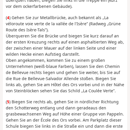
überquert haben, biegen Sie links in die Treppe ein (kurz
vor dem ockerfarbenen Gebäude).
(
4
) Gehen Sie zur Metallbrücke, auch bekannt als „La
véloroute voie verte de la vallée de l'Isère” (Radweg „Grüne
Route des Isère-Tals”).
Überqueren Sie die Brücke und biegen Sie kurz darauf an
der ersten Kreuzung rechts auf einen asphaltierten Weg ab,
der zwischen einer Mauer auf der linken Seite und einer
wilden Hecke einen Aufstieg darstellt.
Oben angekommen, kommen Sie zu einem großen
Unternehmen (weiß-blaue Farben), lassen Sie den Chemin
de Bellevue rechts liegen und gehen Sie weiter, bis Sie auf
die Rue de Bellevue-Salvador Allende stoßen. Biegen Sie
links ab, gehen Sie am Hôtel des Ors vorbei und in der Nähe
von Steinblöcken sehen Sie das Schild „La Coulée Verte”.
(
5
) Biegen Sie rechts ab, gehen Sie in nördlicher Richtung
den Schotterweg entlang und dann geradeaus den
grasbewachsenen Weg auf Höhe einer Gruppe von Pappeln.
Gehen Sie an der École des Ors vorbei. Am Parkplatz dieser
Schule biegen Sie links in die Straße ein und dann die erste