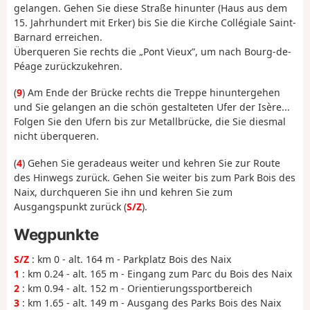
gelangen. Gehen Sie diese Straße hinunter (Haus aus dem
15. Jahrhundert mit Erker) bis Sie die Kirche Collégiale Saint-
Barnard erreichen.
Überqueren Sie rechts die „Pont Vieux”, um nach Bourg-de-
Péage zurückzukehren.
(
9
) Am Ende der Brücke rechts die Treppe hinuntergehen
und Sie gelangen an die schön gestalteten Ufer der Isère...
Folgen Sie den Ufern bis zur Metallbrücke, die Sie diesmal
nicht überqueren.
(
4
) Gehen Sie geradeaus weiter und kehren Sie zur Route
des Hinwegs zurück. Gehen Sie weiter bis zum Park Bois des
Naix, durchqueren Sie ihn und kehren Sie zum
Ausgangspunkt zurück (
S/Z
).
Wegpunkte
S/Z
: km 0 - alt. 164 m - Parkplatz Bois des Naix
1
: km 0.24 - alt. 165 m - Eingang zum Parc du Bois des Naix
2
: km 0.94 - alt. 152 m - Orientierungssportbereich
3
: km 1.65 - alt. 149 m - Ausgang des Parks Bois des Naix