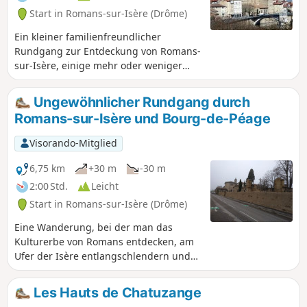
Start in Romans-sur-Isère (Drôme)
Ein kleiner familienfreundlicher
Rundgang zur Entdeckung von Romans-
sur-Isère, einige mehr oder weniger
gepflegte Stationen eines Kreuzwegs,
schöne renovierte Gebäude und das
Ungewöhnlicher Rundgang durch
Ufer der Isère.
Romans-sur-Isère und Bourg-de-Péage
Visorando-Mitglied
6,75 km
+30 m
-30 m
2:00 Std.
Leicht
Start in Romans-sur-Isère (Drôme)
Eine Wanderung, bei der man das
Kulturerbe von Romans entdecken, am
Ufer der Isère entlangschlendern und
wenig bekannte, ungewöhnliche Wege
nehmen kann, um die Stadt mit
Les Hauts de Chatuzange
möglichst wenig Asphalt zu