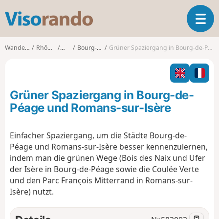
V
T
i
o
s
g
o
Wanderungen
Rhône-Alpes
Drôme
Bourg-de-Péage
Grüner Spaziergang in Bourg-de-Péage und Romans-sur-Isère
g
r
l
a
e
n
n
d
Grüner Spaziergang in Bourg-de-
a
o
v
Péage und Romans-sur-Isère
i
g
Einfacher Spaziergang, um die Städte Bourg-de-
a
Péage und Romans-sur-Isère besser kennenzulernen,
t
i
indem man die grünen Wege (Bois des Naix und Ufer
o
der Isère in Bourg-de-Péage sowie die Coulée Verte
n
und den Parc François Mitterrand in Romans-sur-
Isère) nutzt.