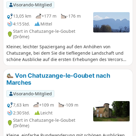
durchqueren, sowie optional den
Visorando-Mitglied
Rundweg durch den Bois des Naix in
Bourg-de-Péage.
13,05 km
+177 m
-176 m
4:15 Std.
Mittel
Start in Chatuzange-le-Goubet
(Drôme)
Kleiner, leichter Spaziergang auf den Anhöhen von
Chatuzange, bei dem Sie die tiefliegende Landschaft und
schöne Ausblicke auf die ersten Erhebungen des Vercors
und die umliegenden Dörfer entdecken können. Es gibt
verschiedene Möglichkeiten, die Runde zu verkürzen.
Von Chatuzange-le-Goubet nach
Marches
Visorando-Mitglied
7,63 km
+109 m
-109 m
2:30 Std.
Leicht
Start in Chatuzange-le-Goubet
(Drôme)
Kleine, einfache Rundwanderung mit schönen Ausblicken