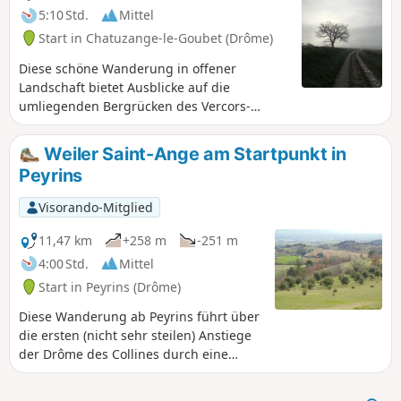
5:10 Std.
Mittel
Start in Chatuzange-le-Goubet (Drôme)
Diese schöne Wanderung in offener
Landschaft bietet Ausblicke auf die
umliegenden Bergrücken des Vercors-
Plateaus, die Ebene von Valence, die Berge
der Ardèche, Romans und Drôme sowie die
Weiler Saint-Ange am Startpunkt in
Hügel. Route geändert am 01.03.2023.
Peyrins
Visorando-Mitglied
11,47 km
+258 m
-251 m
4:00 Std.
Mittel
Start in Peyrins (Drôme)
Diese Wanderung ab Peyrins führt über
die ersten (nicht sehr steilen) Anstiege
der Drôme des Collines durch eine
abwechslungsreiche Landschaft und
bietet den Wanderern aufgrund des