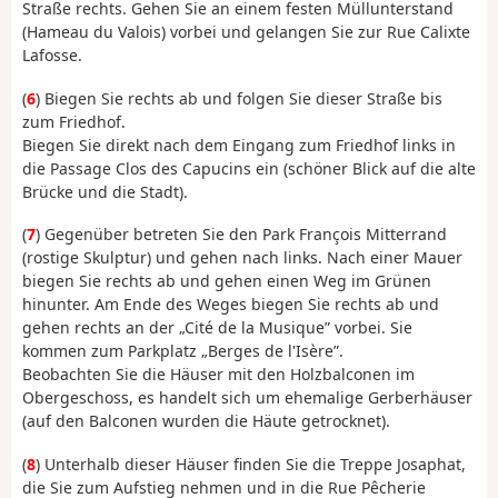
Straße rechts. Gehen Sie an einem festen Müllunterstand
(Hameau du Valois) vorbei und gelangen Sie zur Rue Calixte
Lafosse.
(
6
) Biegen Sie rechts ab und folgen Sie dieser Straße bis
zum Friedhof.
Biegen Sie direkt nach dem Eingang zum Friedhof links in
die Passage Clos des Capucins ein (schöner Blick auf die alte
Brücke und die Stadt).
(
7
) Gegenüber betreten Sie den Park François Mitterrand
(rostige Skulptur) und gehen nach links. Nach einer Mauer
biegen Sie rechts ab und gehen einen Weg im Grünen
hinunter. Am Ende des Weges biegen Sie rechts ab und
gehen rechts an der „Cité de la Musique” vorbei. Sie
kommen zum Parkplatz „Berges de l'Isère”.
Beobachten Sie die Häuser mit den Holzbalconen im
Obergeschoss, es handelt sich um ehemalige Gerberhäuser
(auf den Balconen wurden die Häute getrocknet).
(
8
) Unterhalb dieser Häuser finden Sie die Treppe Josaphat,
die Sie zum Aufstieg nehmen und in die Rue Pêcherie