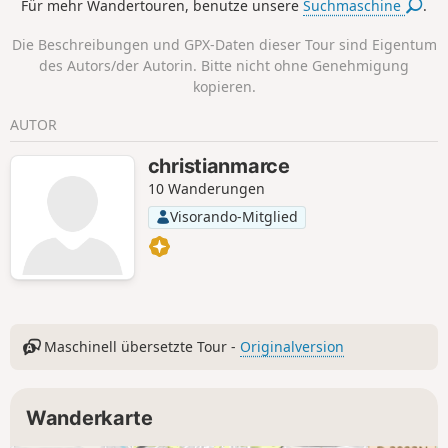
Für mehr Wandertouren, benutze unsere
Suchmaschine
.
Reliefs schöne Ausblicke auf den
Westen und dann auf den Osten der
Die Beschreibungen und GPX-Daten dieser Tour sind Eigentum
Region.
des Autors/der Autorin. Bitte nicht ohne Genehmigung
kopieren.
AUTOR
christianmarce
10 Wanderungen
Visorando-Mitglied
Maschinell übersetzte Tour -
Originalversion
Wanderkarte