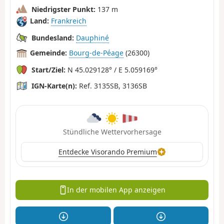
Niedrigster Punkt:
137 m
Land:
Frankreich
Bundesland:
Dauphiné
Gemeinde:
Bourg-de-Péage
(26300)
Start/Ziel:
N 45.029128° / E 5.059169°
IGN-Karte(n):
Ref. 3135SB, 3136SB
Stündliche Wettervorhersage
Entdecke Visorando Premium
In der mobilen App anzeigen