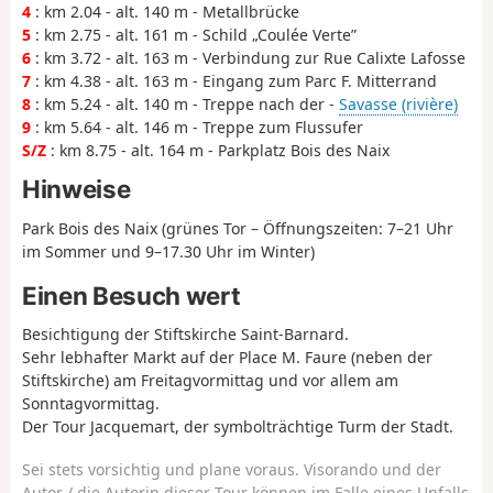
4
: km 2.04 - alt. 140 m - Metallbrücke
5
: km 2.75 - alt. 161 m - Schild „Coulée Verte”
6
: km 3.72 - alt. 163 m - Verbindung zur Rue Calixte Lafosse
7
: km 4.38 - alt. 163 m - Eingang zum Parc F. Mitterrand
8
: km 5.24 - alt. 140 m - Treppe nach der -
Savasse (rivière)
9
: km 5.64 - alt. 146 m - Treppe zum Flussufer
S/Z
: km 8.75 - alt. 164 m - Parkplatz Bois des Naix
Hinweise
Park Bois des Naix (grünes Tor – Öffnungszeiten: 7–21 Uhr
im Sommer und 9–17.30 Uhr im Winter)
Einen Besuch wert
Besichtigung der Stiftskirche Saint-Barnard.
Sehr lebhafter Markt auf der Place M. Faure (neben der
Stiftskirche) am Freitagvormittag und vor allem am
Sonntagvormittag.
Der Tour Jacquemart, der symbolträchtige Turm der Stadt.
Sei stets vorsichtig und plane voraus. Visorando und der
Autor / die Autorin dieser Tour können im Falle eines Unfalls