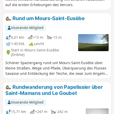
auf die ersten Erhebungen des Vercors.
Rund um Mours-Saint-Eusèbe
Visorando-Mitglied
6,01 km
+15 m
-15 m
1:45 Std.
Leicht
Start in Mours-Saint-Eusèbe
(Drôme)
Schöner Spaziergang rund um Mours-Saint-Eusèbe über
kleine Straßen, Wege und Pfade, Überquerung des Flusses
Savasse und Entdeckung der Teiche, die zwar zum Angeln
bestimmt sind, aber auch zum Verweilen und Entspannen
einladen.
Rundwanderung von Papelissier über
Saint-Mamans und Le Goubet
Visorando-Mitglied
15,71 km
+247 m
-242 m