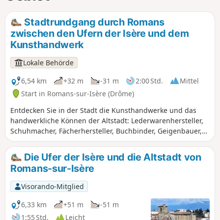
Stadtrundgang durch Romans
zwischen den Ufern der Isère und dem
Kunsthandwerk
Lokale Behörde
6,54 km
+32 m
-31 m
2:00 Std.
Mittel
Start in Romans-sur-Isère (Drôme)
Entdecken Sie in der Stadt die Kunsthandwerke und das
handwerkliche Können der Altstadt: Lederwarenhersteller,
Schuhmacher, Fächerhersteller, Buchbinder, Geigenbauer,
Juwelier, bildender Künstler, Keramiker, Polsterer … sowie
einen Einblick in die Hutmacherei. In der Natur führt Sie
Die Ufer der Isère und die Altstadt von
dieser Spaziergang zu einem Streifzug entlang der Ufer der
Romans-sur-Isère
Isère.
Visorando-Mitglied
6,33 km
+51 m
-51 m
1:55 Std.
Leicht