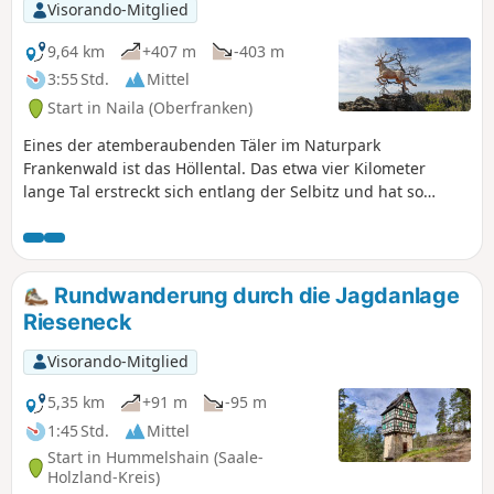
einer kleinen Wanderung lassen sich
Visorando-Mitglied
alle Sehenswürdigkeiten miteinander
verbinden.
9,64 km
+407 m
-403 m
3:55 Std.
Mittel
Start in Naila (Oberfranken)
Eines der atemberaubenden Täler im Naturpark
Frankenwald ist das Höllental. Das etwa vier Kilometer
lange Tal erstreckt sich entlang der Selbitz und hat so
manche Überraschung zu bieten. Teils geht es auf gut
ausgebauten Pfaden entspannt zum Teufelssteg, dann wird
es wieder urig und abenteuerlich, wenn es hinauf zum
König-David-Aussichtspunkt geht, hinab zum legendären
Rundwanderung durch die Jagdanlage
Hirschsprung oder auf dem Felsenpfad entlang der
Rieseneck
Talflanke.
Visorando-Mitglied
5,35 km
+91 m
-95 m
1:45 Std.
Mittel
Start in Hummelshain (Saale-
Holzland-Kreis)