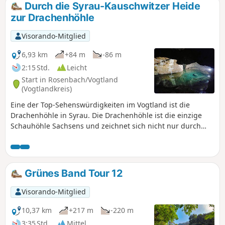
Durch die Syrau-Kauschwitzer Heide
zur Drachenhöhle
Visorando-Mitglied
6,93 km
+84 m
-86 m
2:15 Std.
Leicht
Start in Rosenbach/Vogtland
(Vogtlandkreis)
Eine der Top-Sehenswürdigkeiten im Vogtland ist die
Drachenhöhle in Syrau. Die Drachenhöhle ist die einzige
Schauhöhle Sachsens und zeichnet sich nicht nur durch
Tropfsteine, sondern vor allem durch die vielen kleinen
unterirdischen Seen aus. Gleich am Ortsrand von Syrau ist
eine weitere Naturschönheit zu finden, die noch zu den
Geheimtipps zählt: die Syrau-Kauschwitzer Heide. Beide
Grünes Band Tour 12
Highlights liegen auf dem rund 7 km langen Rundweg.
Visorando-Mitglied
10,37 km
+217 m
-220 m
3:35 Std.
Mittel