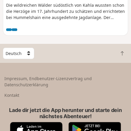
Die wildreichen Wälder südöstlich von Kahla wussten schon
die Herzöge im 17. Jahrhundert zu schätzen und errichteten
bei Hummelshain eine ausgedehnte Jagdanlage. Der
Rundweg führt durch die dichten Wälder bis zum
Herzogstuhl, einem turmartigen Bau, der nach dem Vorbild
des Topplerschlösschens in Rothenburg ob der Tauber
errichtet wurde.
W
Z
ä
u
h
r
l
ü
e
Impressum, Endbenutzer-Lizenzvertrag und
c
e
Datenschutzerklärung
k
i
n
n
Kontakt
a
L
c
a
Lade dir jetzt die App herunter und starte dein
h
n
nächstes Abenteuer!
o
d
b
A
G
e
p
o