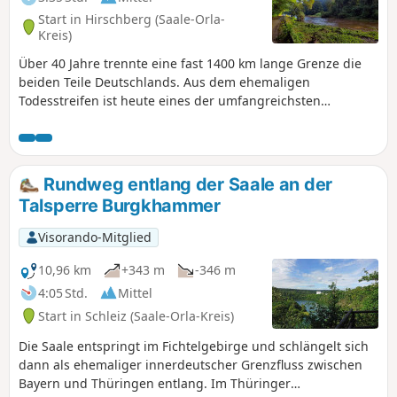
Start in Hirschberg (Saale-Orla-
Kreis)
Über 40 Jahre trennte eine fast 1400 km lange Grenze die
beiden Teile Deutschlands. Aus dem ehemaligen
Todesstreifen ist heute eines der umfangreichsten
Naturschutzgebiete geworden. Rückzugsort für viele
seltene Tier- und Pflanzenarten. Zwischen Hirschberg und
Rudolphstein, also an der Grenze von Thüringen und
Bayern, lässt sich auf einer Rundwanderung ein Stück des
Rundweg entlang der Saale an der
Zaubers der wunderbaren Natur und des damaligen
Talsperre Burgkhammer
Schreckens auf herrlich ruhigen Pfaden - auf dem alten
Kolonnenweg - erwandern.
Visorando-Mitglied
10,96 km
+343 m
-346 m
4:05 Std.
Mittel
Start in Schleiz (Saale-Orla-Kreis)
Die Saale entspringt im Fichtelgebirge und schlängelt sich
dann als ehemaliger innerdeutscher Grenzfluss zwischen
Bayern und Thüringen entlang. Im Thüringer