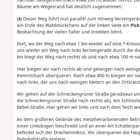
Bäume am Wegesrand hat deutlich zugenommen.
(
4
) Dieser Weg führt nun parallel zum Hinweg kerzengera
am Ende des Waldstückchens auf der linken Seite ein
Pick
Beobachtung der vielen Falter und Insekten lohnt.
Dort, wo der Weg nach etwa 1 km wieder auf eine T-Kreuzun
uns wieder ein Weg nach links kerzengerade durch die di
km biegt der Weg nach rechts ab und nach etwa 100 m nach
Hier biegen wir nach rechts ab und gelangen nach wenige
Kemnitzbach überqueren. Nach etwa 400 m biegen wir na
nach links, der uns nach wenigen Metern an den Ortsrand
Wir gehen auf der Schneckengrüner Straße geradeaus und
die Schneckengrüner Straße nach rechts ab). Am Schlosst
Bebel-Straße. Hier gehen wir links und nach dem Teich wi
An dem größeren Gelände des metallverarbeitenden Betrie
einen Linksbogen beschreibt und an einer Art Schotterparkpl
befindet sich der Drachenimbiss. Wir überqueren die Hau
Bahnhofstraße entlang.