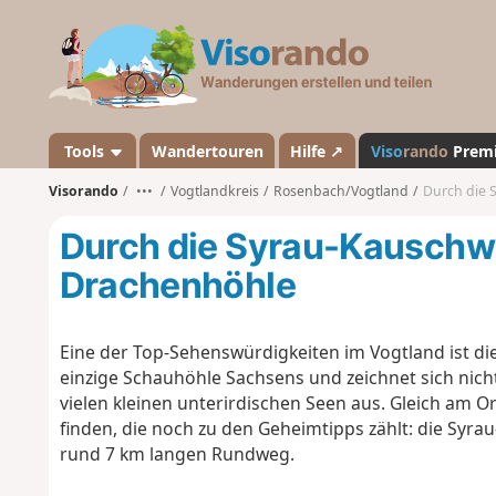
V
i
s
o
r
a
Tools
Wandertouren
Hilfe ↗
Viso
rando
Prem
n
Visorando
•••
Vogtlandkreis
Rosenbach/Vogtland
Durch die 
d
o
Durch die Syrau-Kauschwi
Drachenhöhle
Eine der Top-Sehenswürdigkeiten im Vogtland ist di
einzige Schauhöhle Sachsens und zeichnet sich nich
vielen kleinen unterirdischen Seen aus. Gleich am O
finden, die noch zu den Geheimtipps zählt: die Syra
rund 7 km langen Rundweg.