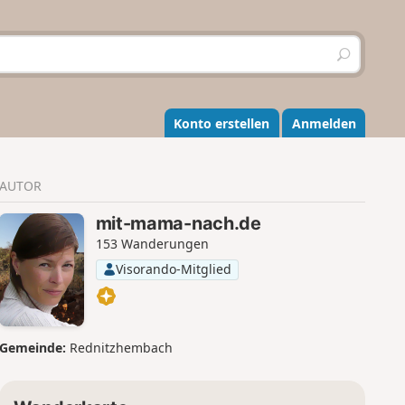
S
u
c
h
e
Konto erstellen
Anmelden
n
AUTOR
mit-mama-nach.de
153 Wanderungen
Visorando-Mitglied
Gemeinde:
Rednitzhembach