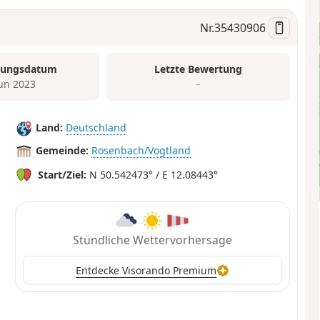
Nr.
35430906
tungsdatum
Letzte Bewertung
Jun 2023
–
Land:
Deutschland
Gemeinde:
Rosenbach/Vogtland
Start/Ziel:
N 50.542473° / E 12.08443°
Stündliche Wettervorhersage
Entdecke Visorando Premium