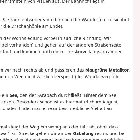
ehrsmitteln von Plauen aus. Der Bahnhof liegt in
. Sie kann entweder vor oder nach der Wandertour besichtigt
r die Drachenhöhle am Ende).
 an der Wohnsiedlung vorbei in südliche Richtung. Wir
mpel vorhanden) und gehen auf der anderen Straßenseite
Verlauf und kommen nach einer Linkskurve langsam an den
gen wir nach rechts ab und passieren das
blaugrüne Metalltor
,
d den Weg nicht wirklich versperrt (der Wanderweg führt
e ein
See
, den der Syrabach durchfließt. Hinter dem See
lanzen. Besonders schön ist es hier natürlich im August,
naten findet man eine unbeschreibliche Vielfalt an
al steigt der Weg ein wenig an oder fällt ab, ohne dass
twa 1 km Strecke gehen wir an der
Gabelung
rechts und bei
 Weg ist jetzt nicht mehr ganz so breit und die Anzahl der