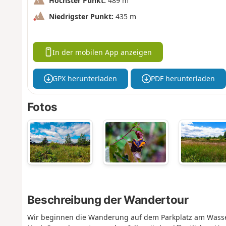
Höchster Punkt:
489 m
Niedrigster Punkt:
435 m
In der mobilen App anzeigen
GPX herunterladen
PDF herunterladen
Fotos
Beschreibung der Wandertour
Wir beginnen die Wanderung auf dem Parkplatz am Wassert