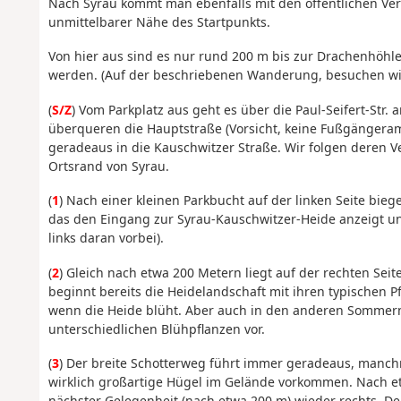
Nach Syrau kommt man ebenfalls mit den öffentlichen Verk
unmittelbarer Nähe des Startpunkts.
Von hier aus sind es nur rund 200 m bis zur Drachenhöhle
werden. (Auf der beschriebenen Wanderung, besuchen wi
(
S/Z
) Vom Parkplatz aus geht es über die Paul-Seifert-Str.
überqueren die Hauptstraße (Vorsicht, keine Fußgängera
geradeaus in die Kauschwitzer Straße. Wir folgen deren 
Ortsrand von Syrau.
(
1
) Nach einer kleinen Parkbucht auf der linken Seite bie
das den Eingang zur Syrau-Kauschwitzer-Heide anzeigt un
links daran vorbei).
(
2
) Gleich nach etwa 200 Metern liegt auf der rechten Seit
beginnt bereits die Heidelandschaft mit ihren typischen Pf
wenn die Heide blüht. Aber auch in den anderen Sommermo
unterschiedlichen Blühpflanzen vor.
(
3
) Der breite Schotterweg führt immer geradeaus, manchm
wirklich großartige Hügel im Gelände vorkommen. Nach e
nächster Gelegenheit (nach etwa 200 m) wieder rechts. Der