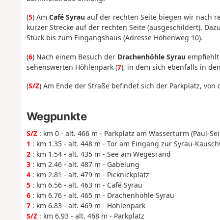
(
5
) Am
Café Syrau
auf der rechten Seite biegen wir nach r
kurzer Strecke auf der rechten Seite (ausgeschildert). Da
Stück bis zum Eingangshaus (Adresse Höhenweg 10).
(
6
) Nach einem Besuch der
Drachenhöhle Syrau
empfiehlt
sehenswerten Höhlenpark (
7
), in dem sich ebenfalls in 
(
S/Z
) Am Ende der Straße befindet sich der Parkplatz, von 
Wegpunkte
S/Z
: km 0 - alt. 466 m - Parkplatz am Wasserturm (Paul-Seif
1
: km 1.35 - alt. 448 m - Tor am Eingang zur Syrau-Kausch
2
: km 1.54 - alt. 435 m - See am Wegesrand
3
: km 2.46 - alt. 487 m - Gabelung
4
: km 2.81 - alt. 479 m - Picknickplatz
5
: km 6.56 - alt. 463 m - Café Syrau
6
: km 6.76 - alt. 465 m - Drachenhöhle Syrau
7
: km 6.83 - alt. 469 m - Höhlenpark
S/Z
: km 6.93 - alt. 468 m - Parkplatz