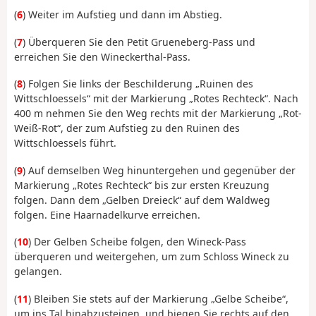
(
6
) Weiter im Aufstieg und dann im Abstieg.
(
7
) Überqueren Sie den Petit Grueneberg-Pass und
erreichen Sie den Wineckerthal-Pass.
(
8
) Folgen Sie links der Beschilderung „Ruinen des
Wittschloessels“ mit der Markierung „Rotes Rechteck“. Nach
400 m nehmen Sie den Weg rechts mit der Markierung „Rot-
Weiß-Rot“, der zum Aufstieg zu den Ruinen des
Wittschloessels führt.
(
9
) Auf demselben Weg hinuntergehen und gegenüber der
Markierung „Rotes Rechteck“ bis zur ersten Kreuzung
folgen. Dann dem „Gelben Dreieck“ auf dem Waldweg
folgen. Eine Haarnadelkurve erreichen.
(
10
) Der Gelben Scheibe folgen, den Wineck-Pass
überqueren und weitergehen, um zum Schloss Wineck zu
gelangen.
(
11
) Bleiben Sie stets auf der Markierung „Gelbe Scheibe“,
um ins Tal hinabzusteigen, und biegen Sie rechts auf den