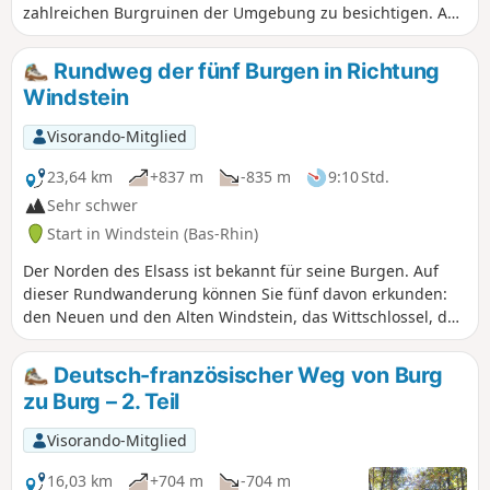
zahlreichen Burgruinen der Umgebung zu besichtigen. Auf
dem Programm der Wanderung stehen die beiden Burgen
Wittschloessel und Wineck. Es besteht die Möglichkeit, die
Rundweg der fünf Burgen in Richtung
Burg Schoeneck hinzuzufügen, indem man vorübergehend
Windstein
von der Route abweicht.
Visorando-Mitglied
23,64 km
+837 m
-835 m
9:10 Std.
Sehr schwer
Start in Windstein (Bas-Rhin)
Der Norden des Elsass ist bekannt für seine Burgen. Auf
dieser Rundwanderung können Sie fünf davon erkunden:
den Neuen und den Alten Windstein, das Wittschlossel, den
Wineck und den Schoeneck. Ein Abstecher ermöglicht
zudem den Blick auf die Felsen „Homme“ und „Femme“
Deutsch-französischer Weg von Burg
sowie einen herrlichen Ausblick auf Dambach und
zu Burg – 2. Teil
Neunhoffen. Es handelt sich um eine Wanderung, bei der
sich mehr oder weniger leichte Aufstiege und Abstiege im
Visorando-Mitglied
Wald ständig abwechseln. Nur der Abschnitt in Richtung
Dambach ist flach.
16,03 km
+704 m
-704 m