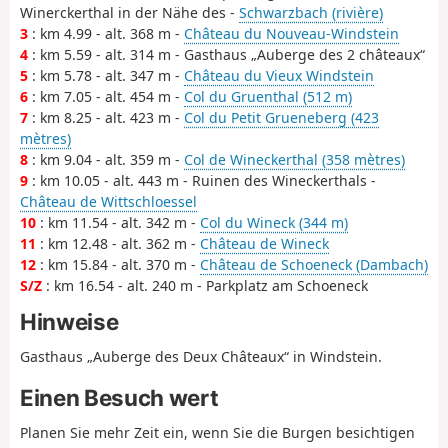
Winerckerthal in der Nähe des -
Schwarzbach (rivière)
3
: km 4.99 - alt. 368 m -
Château du Nouveau-Windstein
4
: km 5.59 - alt. 314 m - Gasthaus „Auberge des 2 châteaux“
5
: km 5.78 - alt. 347 m -
Château du Vieux Windstein
6
: km 7.05 - alt. 454 m -
Col du Gruenthal (512 m)
7
: km 8.25 - alt. 423 m -
Col du Petit Grueneberg (423
mètres)
8
: km 9.04 - alt. 359 m -
Col de Wineckerthal (358 mètres)
9
: km 10.05 - alt. 443 m - Ruinen des Wineckerthals -
Château de Wittschloessel
10
: km 11.54 - alt. 342 m -
Col du Wineck (344 m)
11
: km 12.48 - alt. 362 m -
Château de Wineck
12
: km 15.84 - alt. 370 m -
Château de Schoeneck (Dambach)
S/Z
: km 16.54 - alt. 240 m - Parkplatz am Schoeneck
Hinweise
Gasthaus „Auberge des Deux Châteaux“ in Windstein.
Einen Besuch wert
Planen Sie mehr Zeit ein, wenn Sie die Burgen besichtigen