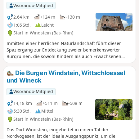
Visorando-Mitglied
2,64 km
+124 m
-130 m
1:05 Std.
Leicht
Start in Windstein (Bas-Rhin)
Inmitten einer herrlichen Naturlandschaft führt dieser
Spaziergang zur Entdeckung zweier bemerkenswerter
Burgruinen, die sowohl Kindern als auch Erwachsenen
gefallen werden: das Alte Windstein, ein altes, in den Fels
gehauenes Bauwerk mit seinen Treppen und
Die Burgen Windstein, Wittschloessel
unterirdischen Sälen, und das Neue Windstein mit seinen
und Wineck
beeindruckenden Schildmauern, seinen Wohntürmen und
seinen Spitzbogentoren.
Visorando-Mitglied
14,18 km
+511 m
-508 m
5:30 Std.
Mittel
Start in Windstein (Bas-Rhin)
Das Dorf Windstein, eingebettet in einem Tal der
Nordvogesen, ist der ideale Ausgangspunkt, um die