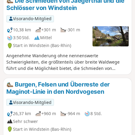
Die Schmieden von Jaegerthal und die
Burgruine Wasigenstein, die Burgruine
Schlösser von Windstein
Klein-Arnsberg sowie den Wachtfels mit
seiner atemberaubenden Aussicht
Visorando-Mitglied
besichtigen. Ein wenig Asphalt am Anfang
und am Ende der Wanderung. Recht
10,38 km
+301 m
-301 m
einfache Wanderung, ich habe sie aufgrund
3:50 Std.
Mittel
ihrer Länge als mittelschwer eingestuft.
Start in Windstein (Bas-Rhin)
Angenehme Wanderung ohne nennenswerte
Schwierigkeiten, die größtenteils über breite Waldwege
führt und die Möglichkeit bietet, die Schmieden von
Jaegerthal, die Burgen Nouveau und Vieux Windstein sowie
einige Bunker zu entdecken.
Burgen, Felsen und Überreste der
Maginot-Linie in den Nordvogesen
Visorando-Mitglied
26,37 km
+960 m
-964 m
8 Std.
Sehr schwer
Start in Windstein (Bas-Rhin)