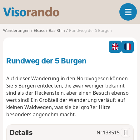
V
T
i
o
s
g
o
Wanderungen
Elsass
Bas-Rhin
Rundweg der 5 Burgen
g
r
l
a
e
n
n
d
Rundweg der 5 Burgen
a
o
v
i
Auf dieser Wanderung in den Nordvogesen können
g
Sie 5 Burgen entdecken, die zwar weniger bekannt
a
sind als der Fleckenstein, aber einen Besuch ebenso
t
wert sind! Ein Großteil der Wanderung verläuft auf
i
o
kleinen Waldwegen, was sie bei großer Hitze
n
besonders angenehm macht.
Details
Nr.
138515