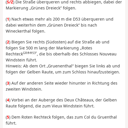
(
S/Z
) Die Straße überqueren und rechts abbiegen, dabei der
Markierung „Grünes Dreieck“ folgen.
(
1
) Nach etwas mehr als 200 m die D53 überqueren und
dabei weiterhin dem „Grünen Dreieck“ bis nach
Wineckerthal folgen.
(
2
) Biegen Sie rechts (Südosten) auf die Straße ab und
folgen Sie 500 m lang der Markierung „Rotes
GR®®53“
Rechteck
, die bis oberhalb des Schlosses Nouveau
Windstein führt.
Hinweis: Ab dem Ort „Gruenenthal“ biegen Sie links ab und
folgen der Gelben Raute, um zum Schloss hinaufzusteigen.
(
3
) Auf der anderen Seite wieder hinunter in Richtung des
zweiten Windstein.
(
4
) Vorbei an der Auberge des Deux Châteaux, der Gelben
Raute folgend, die zum Vieux Windstein führt.
(
5
) Dem Roten Rechteck folgen, das zum Col du Gruenthal
führt.