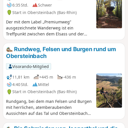
6:35 Std.
Schwer
Start in Obersteinbach (Bas-Rhin)
Der mit dem Label „Premiumweg”
ausgezeichnete Wanderweg ist ein
Treffpunkt zwischen dem Elsass und der
Pfalz , zwischen Den Nordvogesen und dem
Wasgau: zwei der schönsten
Rundweg, Felsen und Burgen rund um
Naturlandschaften Europas dank ihrer
Obersteinbach
Landschaft aus endlosen Wäldern, zum
Himmel ragenden rosa Sandsteinfelsen und
Visorando-Mitglied
bemerkenswerten Burgruinen. Dieser
ursprünglich 33 km lange Weg wurde in
11,81 km
+445 m
-436 m
zwei Schleifen unterteilt. Hier der zweite Teil
4:40 Std.
Mittel
von 16 km.
Start in Obersteinbach (Bas-Rhin)
Rundgang, bei dem man Felsen und Burgen
mit herrlichen, atemberaubenden
Aussichten auf das Tal und Obersteinbach
besichtigen kann. Man kann den
Bohémiens- oder "Zigeuner"-Felsen, die