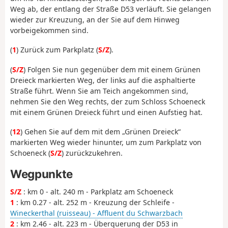
Weg ab, der entlang der Straße D53 verläuft. Sie gelangen
wieder zur Kreuzung, an der Sie auf dem Hinweg
vorbeigekommen sind.
(
1
) Zurück zum Parkplatz (
S/Z
).
(
S/Z
) Folgen Sie nun gegenüber dem mit einem Grünen
Dreieck markierten Weg, der links auf die asphaltierte
Straße führt. Wenn Sie am Teich angekommen sind,
nehmen Sie den Weg rechts, der zum Schloss Schoeneck
mit einem Grünen Dreieck führt und einen Aufstieg hat.
(
12
) Gehen Sie auf dem mit dem „Grünen Dreieck“
markierten Weg wieder hinunter, um zum Parkplatz von
Schoeneck (
S/Z
) zurückzukehren.
Wegpunkte
S/Z
: km 0 - alt. 240 m - Parkplatz am Schoeneck
1
: km 0.27 - alt. 252 m - Kreuzung der Schleife -
Wineckerthal (ruisseau) - Affluent du Schwarzbach
2
: km 2.46 - alt. 223 m - Überquerung der D53 in