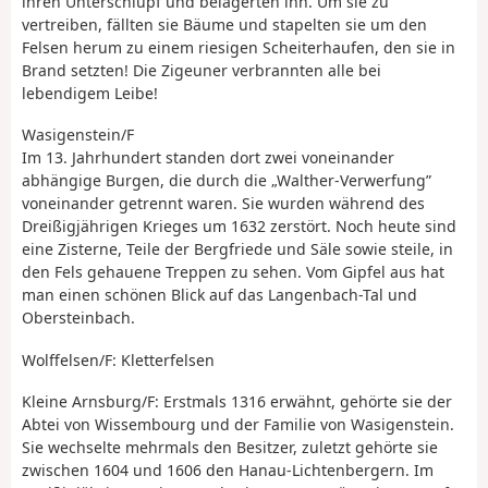
ihren Unterschlupf und belagerten ihn. Um sie zu
vertreiben, fällten sie Bäume und stapelten sie um den
Felsen herum zu einem riesigen Scheiterhaufen, den sie in
Brand setzten! Die Zigeuner verbrannten alle bei
lebendigem Leibe!
Wasigenstein/F
Im 13. Jahrhundert standen dort zwei voneinander
abhängige Burgen, die durch die „Walther-Verwerfung”
voneinander getrennt waren. Sie wurden während des
Dreißigjährigen Krieges um 1632 zerstört. Noch heute sind
eine Zisterne, Teile der Bergfriede und Säle sowie steile, in
den Fels gehauene Treppen zu sehen. Vom Gipfel aus hat
man einen schönen Blick auf das Langenbach-Tal und
Obersteinbach.
Wolffelsen/F: Kletterfelsen
Kleine Arnsburg/F: Erstmals 1316 erwähnt, gehörte sie der
Abtei von Wissembourg und der Familie von Wasigenstein.
Sie wechselte mehrmals den Besitzer, zuletzt gehörte sie
zwischen 1604 und 1606 den Hanau-Lichtenbergern. Im