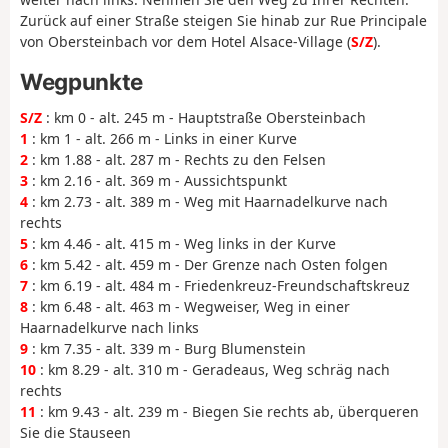
Zurück auf einer Straße steigen Sie hinab zur Rue Principale
von Obersteinbach vor dem Hotel Alsace-Village (
S/Z
).
Wegpunkte
S/Z
: km 0 - alt. 245 m - Hauptstraße Obersteinbach
1
: km 1 - alt. 266 m - Links in einer Kurve
2
: km 1.88 - alt. 287 m - Rechts zu den Felsen
3
: km 2.16 - alt. 369 m - Aussichtspunkt
4
: km 2.73 - alt. 389 m - Weg mit Haarnadelkurve nach
rechts
5
: km 4.46 - alt. 415 m - Weg links in der Kurve
6
: km 5.42 - alt. 459 m - Der Grenze nach Osten folgen
7
: km 6.19 - alt. 484 m - Friedenkreuz-Freundschaftskreuz
8
: km 6.48 - alt. 463 m - Wegweiser, Weg in einer
Haarnadelkurve nach links
9
: km 7.35 - alt. 339 m - Burg Blumenstein
10
: km 8.29 - alt. 310 m - Geradeaus, Weg schräg nach
rechts
11
: km 9.43 - alt. 239 m - Biegen Sie rechts ab, überqueren
Sie die Stauseen