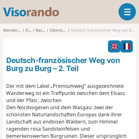
V
T
i
o
s
g
o
Wanderungen
Elsass
Bas-Rhin
Obersteinbach
Deutsch-französischer Weg von Burg zu Burg – 2. Teil
g
r
l
a
e
n
n
d
Deutsch-französischer Weg von
a
o
v
Burg zu Burg – 2. Teil
i
g
Der mit dem Label „Premiumweg” ausgezeichnete
a
Wanderweg ist ein Treffpunkt zwischen dem Elsass
t
i
und der Pfalz , zwischen
o
Den Nordvogesen und dem Wasgau: zwei der
n
schönsten Naturlandschaften Europas dank ihrer
Landschaft aus endlosen Wäldern, zum Himmel
ragenden rosa Sandsteinfelsen und
bemerkenswerten Burgruinen. Dieser ursprünglich