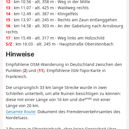
12
: km 10.56 - alt. 358 m - Weg in der Mitte
13
: km 11.07 - alt. 425 m - Waldweg rechts
14
: km 12.49 - alt. 387 m - Klingelfels
15
: km 13.97 - alt. 245 m - Rechts am Zaun entlanggehen
16
: km 14.58 - alt. 303 m - An der Gabelung nach Arnsbourg
rechts
17
: km 15.49 - alt. 317 m - Weg links am Holzschild
S/Z
: km 16.03 - alt. 245 m - Hauptstraße Obersteinbach
Hinweise
Empfohlene OSM-Wanderung in Deutschland zwischen den
Punkten (
2
) und (
11
). Empfohlene IGN-Topo-Karte in
Frankreich.
Die ursprünglich 33 km lange Strecke wurde in zwei
Schleifen unterteilt, um alle Ruinen besichtigen zu können:
erste
diese mit einer Länge von 16 km und die
mit einer
Länge von 20 km.
Gesamte Route
: Dokument des Fremdenverkehrsamtes des
Nordelsass.
2 Brunnen in Obersteinbach, aber keine Gewissheit über