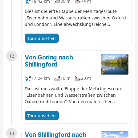
18,42 km
86 m
74 m
Dies ist die elfte Etappe der Mehrtagesroute
„Eisenbahn und Wasserstraßen zwischen Oxford
und London“. Eine abwechslungsreiche
Wanderung vorbei an der Christchurch Bridge,
durch das Gelände des Reading Festivals, vorbei
Tour ansehen
an der Mapledurham-Schleuse entlang der
malerischen Chiltern Hills, über eine Mautbrücke,
12
durch Waldgebiete und wieder am Fluss entlang
Von Goring nach
bis zum spektakulären Goring Gap.
Shillingford
17,24 km
10 m
20 m
Dies ist die zwölfte Etappe der Mehrtagesroute
„Eisenbahnen und Wasserstraßen zwischen
Oxford und London“. Von den malerischen
Zwillingsdörfern Goring und Streatley führt diese
Wanderung durch Auen zu einem Pub am
Tour ansehen
Flussufer und weiter zur historischen Marktstadt
Wallingford, vorbei an den Ruinen der
13
königlichen Burg und über das Benson-Wehr mit
Von Shillingford nach