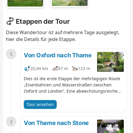
Etappen der Tour
Diese Wandertour ist auf mehrere Tage ausgelegt,
hier die Details für jede Etappe.
S
Von Oxford nach Thame
20,94 km
87 m
123 m
Dies ist die erste Etappe der mehrtägigen Route
„Eisenbahnen und Wasserstraßen zwischen
Oxford und London“. Eine abwechslungsreiche
Wanderung durch die Landschaft, die offenes
Ackerland, gepflegte Parkanlagen und einen
Tour ansehen
weltberühmten Golfplatz miteinander verbindet.
Zu den Höhepunkten zählen das Waterperry
2
House und die Gärten, der erste Blick auf den
Von Thame nach Stone
Fluss Thame an der Bow Bridge sowie die Rycote