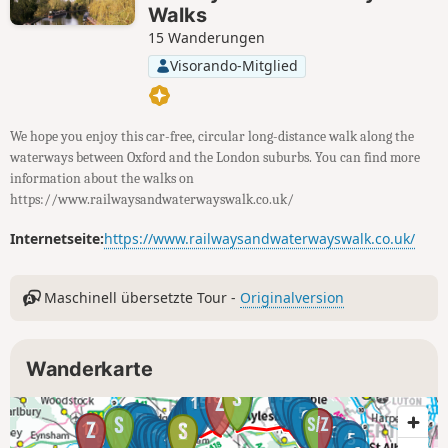
Walks
15 Wanderungen
Visorando-Mitglied
We hope you enjoy this car-free, circular long-distance walk along the
waterways between Oxford and the London suburbs. You can find more
information about the walks on
https://www.railwaysandwaterwayswalk.co.uk/
Internetseite:
https://www.railwaysandwaterwayswalk.co.uk/
Maschinell übersetzte Tour -
Originalversion
Wanderkarte
2
3
16
1
14
15
13
4
12
10
11
9
5
6
8
4
5
6
7
6
5
1
2
3
4
7
8
1
3
2
2
10
7
1
8
3
9
12
10
11
4
13
16
14
5
9
15
8
7