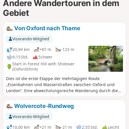
Andere Wandertouren in dem
Gebiet
Von Oxford nach Thame
Visorando-Mitglied
20,94 km
+87 m
-123 m
6:15 Std.
Schwer
Start in Forest Hill with Shotover
(Oxfordshire)
Dies ist die erste Etappe der mehrtägigen Route
„Eisenbahnen und Wasserstraßen zwischen Oxford und
London“. Eine abwechslungsreiche Wanderung durch die
Landschaft, die offenes Ackerland, gepflegte Parkanlagen
und einen weltberühmten Golfplatz miteinander verbindet.
Wolvercote-Rundweg
Zu den Höhepunkten zählen das Waterperry House und die
Gärten, der erste Blick auf den Fluss Thame an der Bow
Visorando-Mitglied
Bridge sowie die Rycote Chapel.
10,00 km
+21 m
-21 m
2:55 Std.
Leicht