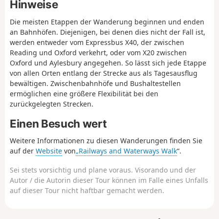
Hinweise
Bootshäuser der verschiedenen Oxford-Colleges
von der starken Ruderkultur der Stadt zeugen.
Die meisten Etappen der Wanderung beginnen und enden
an Bahnhöfen. Diejenigen, bei denen dies nicht der Fall ist,
werden entweder vom Expressbus X40, der zwischen
Reading und Oxford verkehrt, oder vom X20 zwischen
Oxford und Aylesbury angegehen. So lässt sich jede Etappe
von allen Orten entlang der Strecke aus als Tagesausflug
bewältigen. Zwischenbahnhöfe und Bushaltestellen
ermöglichen eine größere Flexibilität bei den
zurückgelegten Strecken.
Einen Besuch wert
Weitere Informationen zu diesen Wanderungen finden Sie
auf der
Website
von
„Railways and Waterways Walk
“.
Sei stets vorsichtig und plane voraus. Visorando und der
Autor / die Autorin dieser Tour können im Falle eines Unfalls
auf dieser Tour nicht haftbar gemacht werden.