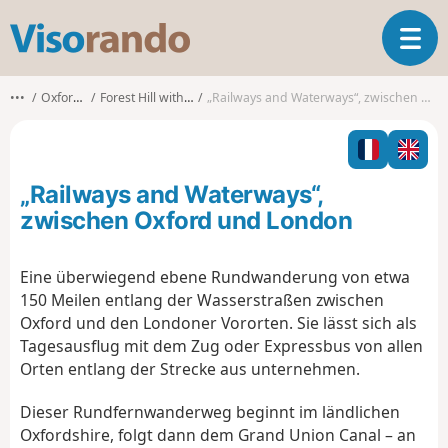
V
T
i
o
s
g
o
•••
Oxfordshire
Forest Hill with Shotover
„Railways and Waterways“, zwischen Oxford und London
g
r
l
a
e
n
n
d
„Railways and Waterways“,
a
o
v
zwischen Oxford und London
i
g
Eine überwiegend ebene Rundwanderung von etwa
a
150 Meilen entlang der Wasserstraßen zwischen
t
i
Oxford und den Londoner Vororten. Sie lässt sich als
o
Tagesausflug mit dem Zug oder Expressbus von allen
n
Orten entlang der Strecke aus unternehmen.
Dieser Rundfernwanderweg beginnt im ländlichen
Oxfordshire, folgt dann dem Grand Union Canal – an