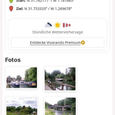
Start:
N 51.762171° / W 1.181665°
Ziel:
N 51.753333° / W 1.269678°
Stündliche Wettervorhersage
Entdecke Visorando Premium
Fotos