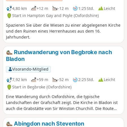
zeugen.
4,80 km
+12 m
-12 m
1:25 Std.
Leicht
Start in Hampton Gay and Poyle (Oxfordshire)
Spazieren Sie über die Wiesen zu einer abgelegenen Kirche
und den Ruinen eines Herrenhauses aus dem 16.
Jahrhundert.
Rundwanderung von Begbroke nach
Bladon
Visorando-Mitglied
7,92 km
+59 m
-52 m
2:25 Std.
Leicht
Start in Begbroke (Oxfordshire)
Eine Wanderung durch Oxfordshire, die typische
Landschaften der Grafschaft zeigt. Die Kirche in Bladon ist
auch die Grabstätte von Sir Winston Churchill. Die Route
verläuft auf bestehenden Wegen.
Abingdon nach Steventon