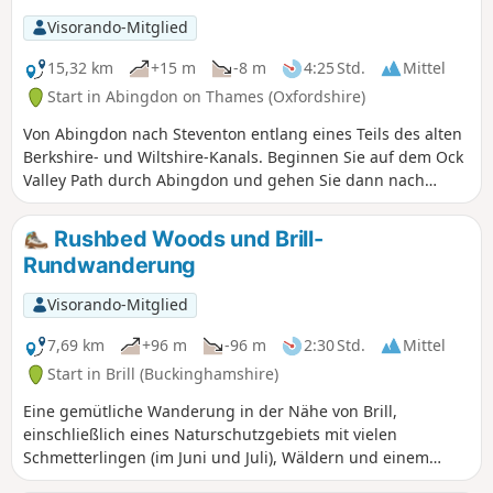
Visorando-Mitglied
15,32 km
+15 m
-8 m
4:25 Std.
Mittel
Start in Abingdon on Thames (Oxfordshire)
Von Abingdon nach Steventon entlang eines Teils des alten
Berkshire- und Wiltshire-Kanals. Beginnen Sie auf dem Ock
Valley Path durch Abingdon und gehen Sie dann nach
Westen hinaus in die flachen Felder. Zu Beginn gibt es
einige gute Wege, aber einige der Wege in den Feldern,
Rushbed Woods und Brill-
wenn Sie sich Steventon nähern, sind nicht gut gepflegt.
Rundwanderung
Auf den letzten Feldern vor Steventon bei Hill Farm weiden
oft Rinder. Ich würde diese Wanderung generell bei
Visorando-Mitglied
trockenem Wetter empfehlen. Der Fußweg aus den Vororten
von Abingdon ist schlecht, daher habe ich die Route so
7,69 km
+96 m
-96 m
2:30 Std.
Mittel
angepasst, dass sie Straßen und Wegen folgt. Nachdem
Start in Brill (Buckinghamshire)
man unter der Eisenbahnbrücke auf der Ranch nach
Eine gemütliche Wanderung in der Nähe von Brill,
Steventon hindurchgegangen ist, sind die OS-Fußwege
einschließlich eines Naturschutzgebiets mit vielen
nicht mehr zuverlässig; an einer Stelle war der Weg
Schmetterlingen (im Juni und Juli), Wäldern und einem
gepflügt und mit Weizen bepflanzt, sodass ich eine Zeit
Hügel.
lang am Feldrand entlangging. Der Bus X2 verkehrt 7 Tage