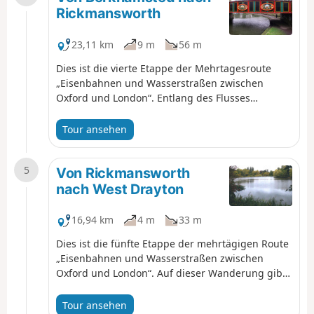
allmählich wieder abfällt.
Rickmansworth
23,11 km
9 m
56 m
Dies ist die vierte Etappe der Mehrtagesroute
„Eisenbahnen und Wasserstraßen zwischen
Oxford und London“. Entlang des Flusses
Bulbourne und anschließend des Flusses Gade
durch das Tal gibt es auf dieser Wanderung viel
Tour ansehen
zu sehen – von den Kanalbooten, historischen
Schleusen und Brücken sowie der ältesten
5
mechanisierten Papierfabrik der Welt bis hin zu
Von Rickmansworth
Naturschutzgebieten und dem beliebten
nach West Drayton
Cassiobury Park.
16,94 km
4 m
33 m
Dies ist die fünfte Etappe der mehrtägigen Route
„Eisenbahnen und Wasserstraßen zwischen
Oxford und London“. Auf dieser Wanderung gibt
es Wasser, Wasser überall – angefangen bei den
vielfältigen Lebensräumen des Rickmansworth
Tour ansehen