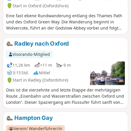
Start in Oxford (Oxfordshire)
Eine fast ebene Rundwanderung entlang des Thames Path
und des Oxford Green Way. Die Wanderung beginnt in
Wolvercote, führt an der Godstow Abbey vorbei und folgt
dann dem Ufer der Themse, wobei einige interessante
Inseln und Wehre zu sehen sind. Der Rückweg führt an den
Radley nach Oxford
Wytham Woods vorbei und über Felder, zurück über das
Trout Inn, wo Sie sich am Ende der Wanderung eine
Visorando-Mitglied
wohlverdiente Erfrischung gönnen können.
11,26 km
+11 m
-9 m
3:15 Std.
Mittel
Start in Radley (Oxfordshire)
Dies ist die vierzehnte und letzte Etappe der mehrtägigen
Route „Eisenbahn und Wasserstraßen zwischen Oxford und
London“. Dieser Spaziergang am Flussufer führt sanft von
ruhigen Auen vorbei an den Schleusen von Sandford und
Iffley durch ein Naturschutzgebiet bis in die belebten
Hampton Gay
Vororte von Oxford, wo die Bootshäuser der verschiedenen
Oxford-Colleges von der starken Ruderkultur der Stadt
Verein/ Wanderführer/in