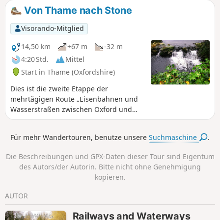
die Woche zwischen Abingdon und Steventon und kann
Von Thame nach Stone
daher genutzt werden, um die Runde zu schließen.
Visorando-Mitglied
14,50 km
+67 m
-32 m
4:20 Std.
Mittel
Start in Thame (Oxfordshire)
Dies ist die zweite Etappe der
mehrtägigen Route „Eisenbahnen und
Wasserstraßen zwischen Oxford und
London“. Ein angenehmer Spaziergang
durch die Auen des Thame-Tals, vorbei
Für mehr Wandertouren, benutze unsere
Suchmaschine
.
an Notley Abbey und durch malerische
Dörfer bis zum historischen Torhaus des
Die Beschreibungen und GPX-Daten dieser Tour sind Eigentum
Eythrope Park, bevor es über eine
des Autors/der Autorin. Bitte nicht ohne Genehmigung
ruhige Privatstraße zum Dorf Stone
kopieren.
geht. Bis zum Abschluss der Arbeiten
an der HS2 endet diese Etappe in Stone,
AUTOR
das nur eine kurze Busfahrt von
Aylesbury entfernt liegt.
Railways and Waterways