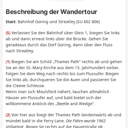
Beschreibung der Wandertour
Start
: Bahnhof Goring und Streatley (SU 602 806
)
(
S
) Verlassen Sie
den Bahnhof über Gleis 1, biegen Sie links
ab und dann erneut links über die Brücke. Gehen Sie
geradeaus durch das Dorf Goring, dann über den Fluss
nach Streatley.
(
1
) Biegen Sie am Schild „Thames Path“ rechts ab und gehen
Sie an der St.-Mary-Kirche aus dem 13. Jahrhundert vorbei.
Folgen Sie dem Weg nach rechts bis zum Flussufer. Biegen
Sie links ab, durchqueren Sie die Auen und passieren Sie
die Cleeve-Schleuse.
Wenn man sich Moulsford nähert, tauchen allmählich
Häuser am Flussufer auf, und bald bietet sich der
willkommene Anblick des „Beetle and Wedge“.
(
2
) Von hier aus biegt der Thames Path landeinwärts ab und
mündet bald in die Ferry Lane.
Die Fähre wurde 1962
stillgelegt. Biegen Sie
rechts auf die Hauptstraße
ab
.