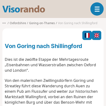
V
T
i
o
s
g
o
•••
Oxfordshire
Goring-on-Thames
Von Goring nach Shillingford
g
r
l
a
e
n
n
d
Von Goring nach Shillingford
a
o
v
i
Dies ist die zwölfte Etappe der Mehrtagesroute
g
„Eisenbahnen und Wasserstraßen zwischen Oxford
a
und London“.
t
i
Von den malerischen Zwillingsdörfern Goring und
o
Streatley führt diese Wanderung durch Auen zu
n
einem Pub am Flussufer und weiter zur historischen
Marktstadt Wallingford, vorbei an den Ruinen der
königlichen Burg und über das Benson-Wehr mit