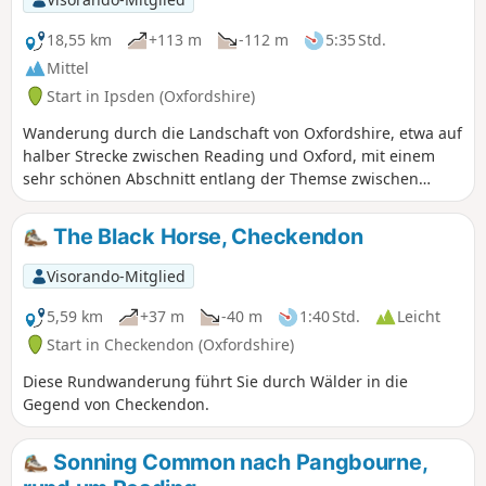
18,55 km
+113 m
-112 m
5:35 Std.
Mittel
Start in Ipsden (Oxfordshire)
Wanderung durch die Landschaft von Oxfordshire, etwa auf
halber Strecke zwischen Reading und Oxford, mit einem
sehr schönen Abschnitt entlang der Themse zwischen
South Stoke und North Stoke.
The Black Horse, Checkendon
Visorando-Mitglied
5,59 km
+37 m
-40 m
1:40 Std.
Leicht
Start in Checkendon (Oxfordshire)
Diese Rundwanderung führt Sie durch Wälder in die
Gegend von Checkendon.
Sonning Common nach Pangbourne,