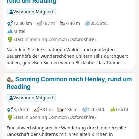
rund um Reading
Visorando-Mitglied
12,80 km
+87 m
-140 m
3:55 Std.
Mittel
Start in Sonning Common (Oxfordshire)
Nachdem Sie die schattigen Wälder und gepflegten
Bauernhöfe der wunderschönen Chiltern Hills durchquert
haben, genießen Sie den weiten Blick über das Thames
Valley, bevor Sie zu den Zwillingsdörfern Whitchurch und
Pangbourne hinabsteigen. Diese Wanderung führt durch
Sonning Common nach Henley, rund um
einige der wunderschönen Buchenwälder der Chiltern Hills.
Reading
Dieses Gebiet von außergewöhnlicher natürlicher Schönheit
ist von London aus leicht zu erreichen und ein idealer Ort
Visorando-Mitglied
für einen Tagesausflug fernab vom Stress des Alltags. Die
Wanderwege in diesem Gebiet werden von der Chiltern
8,76 km
+81 m
-136 m
2:45 Std.
Leicht
Society gut gepflegt, und diskrete Pfeile an den Bäumen
Start in Sonning Common (Oxfordshire)
zeigen die öffentlichen Wege an.
Eine abwechslungsreiche Wanderung durch die reizvolle
Landschaft der Chilterns mit ihren alten Kirchen in