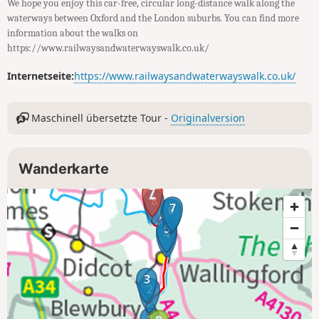
We hope you enjoy this car-free, circular long-distance walk along the
waterways between Oxford and the London suburbs. You can find more
information about the walks on
https://www.railwaysandwaterwayswalk.co.uk/
Internetseite:
https://www.railwaysandwaterwayswalk.co.uk/
Maschinell übersetzte Tour -
Originalversion
Wanderkarte
8
7
6
5
4
3
2
1