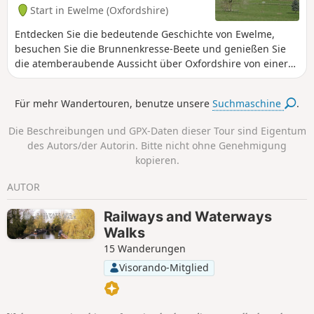
Start in Ewelme (Oxfordshire)
Entdecken Sie die bedeutende Geschichte von Ewelme,
besuchen Sie die Brunnenkresse-Beete und genießen Sie
die atemberaubende Aussicht über Oxfordshire von einer
alten Hügelfestung auf den Swyncombe Downs. Zur
richtigen Jahreszeit können Sie in der St. Botolph’s Church
Für mehr Wandertouren, benutze unsere
Suchmaschine
.
in Swyncombe eine wunderschöne Blütenpracht aus
Schneeglöckchen und Eisenhut bewundern.
Die Beschreibungen und GPX-Daten dieser Tour sind Eigentum
des Autors/der Autorin. Bitte nicht ohne Genehmigung
kopieren.
AUTOR
Railways and Waterways
Walks
15 Wanderungen
Visorando-Mitglied