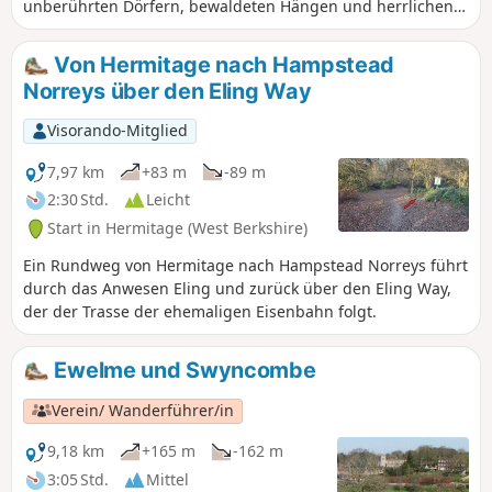
unberührten Dörfern, bewaldeten Hängen und herrlichen
Ausblicken.
Von Hermitage nach Hampstead
Norreys über den Eling Way
Visorando-Mitglied
7,97 km
+83 m
-89 m
2:30 Std.
Leicht
Start in Hermitage (West Berkshire)
Ein Rundweg von Hermitage nach Hampstead Norreys führt
durch das Anwesen Eling und zurück über den Eling Way,
der der Trasse der ehemaligen Eisenbahn folgt.
Ewelme und Swyncombe
Verein/ Wanderführer/in
9,18 km
+165 m
-162 m
3:05 Std.
Mittel