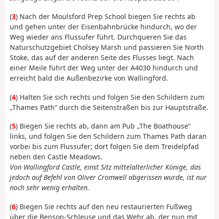
(
3
) Nach der Moulsford Prep School biegen Sie rechts ab
und gehen unter der Eisenbahnbrücke hindurch, wo der
Weg wieder ans Flussufer führt. Durchqueren Sie das
Naturschutzgebiet Cholsey Marsh und passieren Sie North
Stoke, das auf der anderen Seite des Flusses liegt. Nach
einer Meile führt der Weg unter der A4030 hindurch und
erreicht bald die Außenbezirke von Wallingford.
(
4
) Halten Sie sich rechts und folgen Sie den Schildern zum
„Thames Path“ durch die Seitenstraßen bis zur Hauptstraße.
(
5
) Biegen Sie rechts ab, dann am Pub „The Boathouse“
links, und folgen Sie den Schildern zum Thames Path daran
vorbei bis zum Flussufer; dort folgen Sie dem Treidelpfad
neben den Castle Meadows.
Von Wallingford Castle, einst Sitz mittelalterlicher Könige, das
jedoch auf Befehl von Oliver Cromwell abgerissen wurde, ist nur
noch sehr wenig erhalten.
(
6
) Biegen Sie rechts auf den neu restaurierten Fußweg
über die Benson-Schleuse und das Wehr ab, der nun mit