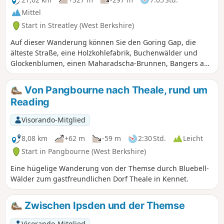
Mittel
Start in Streatley (West Berkshire)
Auf dieser Wanderung können Sie den Goring Gap, die
älteste Straße, eine Holzkohlefabrik, Buchenwälder und
Glockenblumen, einen Maharadscha-Brunnen, Bangers and
Mash, Rotmilane und ein Naturschutzgebiet besuchen.
Von Pangbourne nach Theale, rund um
Reading
Visorando-Mitglied
8,08 km
+62 m
-59 m
2:30 Std.
Leicht
Start in Pangbourne (West Berkshire)
Eine hügelige Wanderung von der Themse durch Bluebell-
Wälder zum gastfreundlichen Dorf Theale in Kennet.
Zwischen Ipsden und der Themse
Visorando-Mitglied