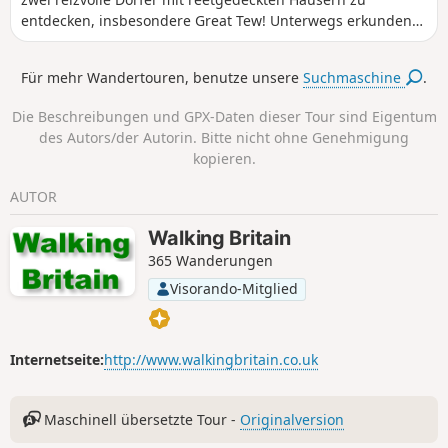
gepflügt und mit Weizen bepflanzt, sodass ich eine Zeit
entdecken, insbesondere Great Tew! Unterwegs erkunden
lang am Feldrand entlangging. Der Bus X2 verkehrt 7 Tage
Sie außerdem die ruhige Landschaft und können schöne
die Woche zwischen Abingdon und Steventon und kann
Kirchen sowie einen prächtigen Riesenmammutbaum
Für mehr Wandertouren, benutze unsere
Suchmaschine
.
daher genutzt werden, um die Runde zu schließen.
bewundern!
Die Beschreibungen und GPX-Daten dieser Tour sind Eigentum
des Autors/der Autorin. Bitte nicht ohne Genehmigung
kopieren.
AUTOR
Walking Britain
365 Wanderungen
Visorando-Mitglied
Internetseite:
http://www.walkingbritain.co.uk
Maschinell übersetzte Tour -
Originalversion