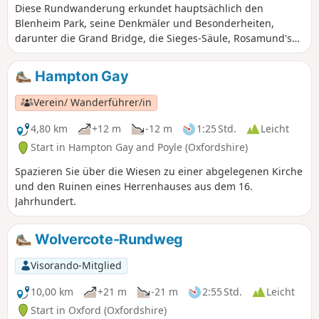
Diese Rundwanderung erkundet hauptsächlich den
Blenheim Park, seine Denkmäler und Besonderheiten,
darunter die Grand Bridge, die Sieges-Säule, Rosamund's
Well und einen beeindruckenden Libanon-Zedernbaum!
Hampton Gay
Verein/ Wanderführer/in
4,80 km
+12 m
-12 m
1:25 Std.
Leicht
Start in Hampton Gay and Poyle (Oxfordshire)
Spazieren Sie über die Wiesen zu einer abgelegenen Kirche
und den Ruinen eines Herrenhauses aus dem 16.
Jahrhundert.
Wolvercote-Rundweg
Visorando-Mitglied
10,00 km
+21 m
-21 m
2:55 Std.
Leicht
Start in Oxford (Oxfordshire)