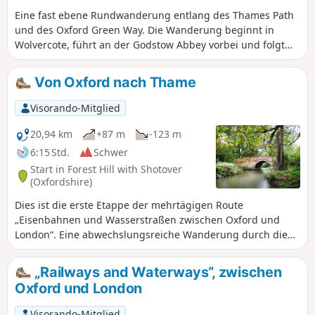
Eine fast ebene Rundwanderung entlang des Thames Path
und des Oxford Green Way. Die Wanderung beginnt in
Wolvercote, führt an der Godstow Abbey vorbei und folgt
dann dem Ufer der Themse, wobei einige interessante
Inseln und Wehre zu sehen sind. Der Rückweg führt an den
Von Oxford nach Thame
Wytham Woods vorbei und über Felder, zurück über das
Trout Inn, wo Sie sich am Ende der Wanderung eine
Visorando-Mitglied
wohlverdiente Erfrischung gönnen können.
20,94 km
+87 m
-123 m
6:15 Std.
Schwer
Start in Forest Hill with Shotover
(Oxfordshire)
Dies ist die erste Etappe der mehrtägigen Route
„Eisenbahnen und Wasserstraßen zwischen Oxford und
London“. Eine abwechslungsreiche Wanderung durch die
Landschaft, die offenes Ackerland, gepflegte Parkanlagen
und einen weltberühmten Golfplatz miteinander verbindet.
„Railways and Waterways“, zwischen
Zu den Höhepunkten zählen das Waterperry House und die
Oxford und London
Gärten, der erste Blick auf den Fluss Thame an der Bow
Bridge sowie die Rycote Chapel.
Visorando-Mitglied