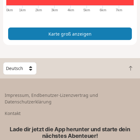
o
ß
0km
1km
2km
3km
4km
5km
6km
7km
a
n
z
Karte groß anzeigen
e
i
g
e
n
W
Z
ä
u
h
r
l
ü
e
Impressum, Endbenutzer-Lizenzvertrag und
c
e
Datenschutzerklärung
k
i
n
n
Kontakt
a
L
c
a
Lade dir jetzt die App herunter und starte dein
h
n
nächstes Abenteuer!
o
d