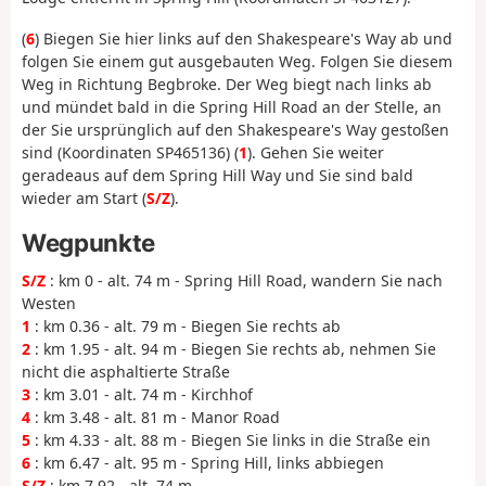
(
6
) Biegen Sie hier links auf den Shakespeare's Way ab und
folgen Sie einem gut ausgebauten Weg. Folgen Sie diesem
Weg in Richtung Begbroke. Der Weg biegt nach links ab
und mündet bald in die Spring Hill Road an der Stelle, an
der Sie ursprünglich auf den Shakespeare's Way gestoßen
sind (Koordinaten SP465136) (
1
). Gehen Sie weiter
geradeaus auf dem Spring Hill Way und Sie sind bald
wieder am Start (
S/Z
).
Wegpunkte
S/Z
: km 0 - alt. 74 m - Spring Hill Road, wandern Sie nach
Westen
1
: km 0.36 - alt. 79 m - Biegen Sie rechts ab
2
: km 1.95 - alt. 94 m - Biegen Sie rechts ab, nehmen Sie
nicht die asphaltierte Straße
3
: km 3.01 - alt. 74 m - Kirchhof
4
: km 3.48 - alt. 81 m - Manor Road
5
: km 4.33 - alt. 88 m - Biegen Sie links in die Straße ein
6
: km 6.47 - alt. 95 m - Spring Hill, links abbiegen
S/Z
: km 7.92 - alt. 74 m