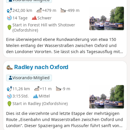
242,00 km
+479 m
-499 m
14 Tage
Schwer
Start in Forest Hill with Shotover
(Oxfordshire)
Eine überwiegend ebene Rundwanderung von etwa 150
Meilen entlang der Wasserstraßen zwischen Oxford und
den Londoner Vororten. Sie lässt sich als Tagesausflug mit
dem Zug oder Expressbus von allen Orten entlang der
Strecke aus unternehmen. Dieser Rundfernwanderweg
Radley nach Oxford
beginnt im ländlichen Oxfordshire, folgt dann dem Grand
Union Canal – an dem eine eng verbundene Narrowboat-
Visorando-Mitglied
Gemeinschaft lebt – in die Chilterns, bevor er sich durch die
Vororte von London schlängelt. Er durchquert die
11,26 km
+11 m
-9 m
Sportplätze von Eton und mündet in den Thames Path, der
3:15 Std.
Mittel
sich den ganzen Weg zurück nach Oxford schlängelt. Die
Start in Radley (Oxfordshire)
Route führt über und unter Brücken aller Art hindurch,
durch Landschaftsparks, idyllische Dörfer mit
Dies ist die vierzehnte und letzte Etappe der mehrtägigen
reetgedeckten Häuschen, prächtige Anwesen und
Route „Eisenbahn und Wasserstraßen zwischen Oxford und
historische Marktstädte wie Aylesbury, Henley-on-Thames
London“. Dieser Spaziergang am Flussufer führt sanft von