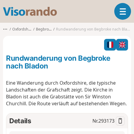
V
T
i
o
s
g
o
•••
Oxfordshire
Begbroke
Rundwanderung von Begbroke nach Bladon
g
r
l
a
e
n
n
d
Rundwanderung von Begbroke
a
o
v
nach Bladon
i
g
Eine Wanderung durch Oxfordshire, die typische
a
Landschaften der Grafschaft zeigt. Die Kirche in
t
i
Bladon ist auch die Grabstätte von Sir Winston
o
Churchill. Die Route verläuft auf bestehenden Wegen.
n
Details
Nr.
293173