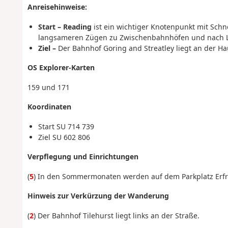
Anreisehinweise:
Start – Reading
ist ein wichtiger Knotenpunkt mit Sch
langsameren Zügen zu Zwischenbahnhöfen und nach L
Ziel –
Der Bahnhof Goring and Streatley liegt an der H
OS Explorer-Karten
159 und 171
Koordinaten
Start
SU 714 739
Ziel
SU 602 806
Verpflegung und Einrichtungen
(
5
) In den Sommermonaten werden auf dem Parkplatz Erf
Hinweis zur Verkürzung der Wanderung
(
2
) Der Bahnhof Tilehurst liegt links an der Straße.