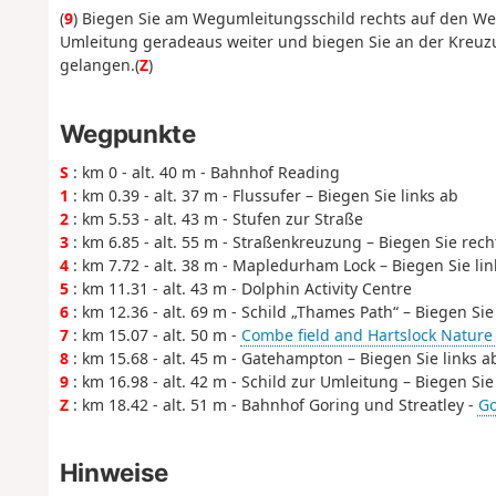
(
9
) Biegen Sie am Wegumleitungsschild rechts auf den Weg
Umleitung geradeaus weiter und biegen Sie an der Kreuz
gelangen.
(
Z
)
Wegpunkte
S
: km 0 - alt. 40 m - Bahnhof Reading
1
: km 0.39 - alt. 37 m - Flussufer – Biegen Sie links ab
2
: km 5.53 - alt. 43 m - Stufen zur Straße
3
: km 6.85 - alt. 55 m - Straßenkreuzung – Biegen Sie rech
4
: km 7.72 - alt. 38 m - Mapledurham Lock – Biegen Sie lin
5
: km 11.31 - alt. 43 m - Dolphin Activity Centre
6
: km 12.36 - alt. 69 m - Schild „Thames Path“ – Biegen Sie
7
: km 15.07 - alt. 50 m -
Combe field and Hartslock Nature
8
: km 15.68 - alt. 45 m - Gatehampton – Biegen Sie links a
9
: km 16.98 - alt. 42 m - Schild zur Umleitung – Biegen Sie
Z
: km 18.42 - alt. 51 m - Bahnhof Goring und Streatley -
Go
Hinweise