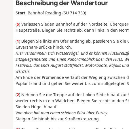
Beschreibung der Wandertour
Start
: Bahnhof Reading (SU 714 739
)
(
S
) Verlassen Sie
den Bahnhof auf der Nordseite. Überquer
Hauptstraße. Biegen Sie rechts ab, dann links in den No
(
1
) Biegen Sie links am Ufer entlang ab, passieren Sie d
Caversham-Brücke hindurch.
Hier versammeln sich Wasservögel, und es können Flusskreuz
Sitzgelegenheiten und einen Panoramablick über den Fluss. We
Festivals, das Ende August stattfindet. Motorboote, Kajaks un
werden.
Am Ende der Promenade verläuft der Weg eng zwischen der
Poplar Island und gehen Sie weiter bis zum stillgelegten S
(
2
) Nehmen Sie die Treppe auf der linken Seite hinauf zur
wieder rechts in ein Wäldchen. Biegen Sie rechts in den S
Sie den Hügel hinauf.
Von oben hat man einen schönen Blick über Purley.
Steigen Sie hinab bis zur Straßenkreuzung.