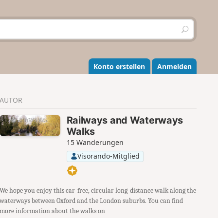
S
u
c
h
e
Konto erstellen
Anmelden
n
AUTOR
Railways and Waterways
Walks
15 Wanderungen
Visorando-Mitglied
We hope you enjoy this car-free, circular long-distance walk along the
waterways between Oxford and the London suburbs. You can find
more information about the walks on