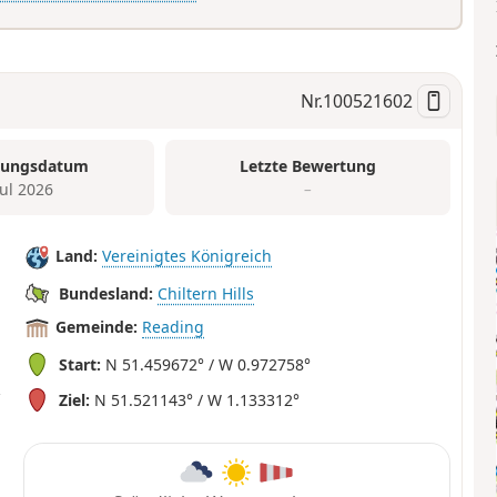
Nr.
100521602
tungsdatum
Letzte Bewertung
Jul 2026
–
Land:
Vereinigtes Königreich
Bundesland:
Chiltern Hills
Gemeinde:
Reading
Start:
N 51.459672° / W 0.972758°
Ziel:
N 51.521143° / W 1.133312°