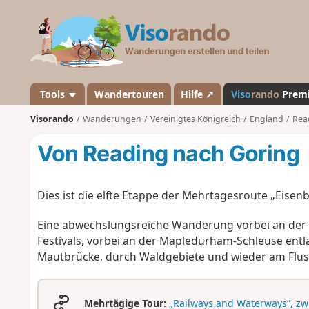
V
i
s
o
r
a
Tools
Wandertouren
Hilfe ↗
Viso
rando
Prem
n
Visorando
Wanderungen
Vereinigtes Königreich
England
Rea
d
o
Von Reading nach Goring
Dies ist die elfte Etappe der Mehrtagesroute „Eis
Eine abwechslungsreiche Wanderung vorbei an der 
Festivals, vorbei an der Mapledurham-Schleuse entla
Mautbrücke, durch Waldgebiete und wieder am Fluss
Mehrtägige Tour:
„Railways and Waterways“, z