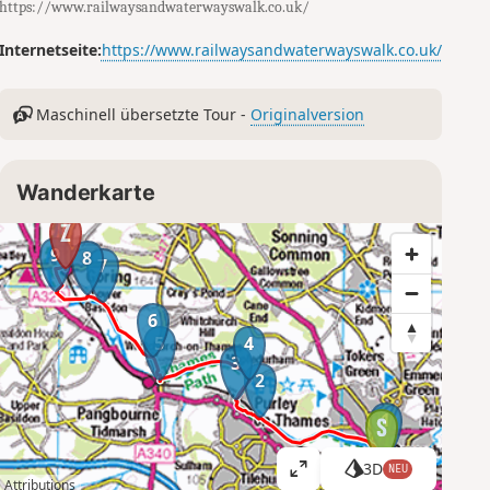
https://www.railwaysandwaterwayswalk.co.uk/
Internetseite:
https://www.railwaysandwaterwayswalk.co.uk/
Maschinell übersetzte Tour -
Originalversion
Wanderkarte
9
8
7
6
5
4
3
2
1
3D
NEU
K
Attributions