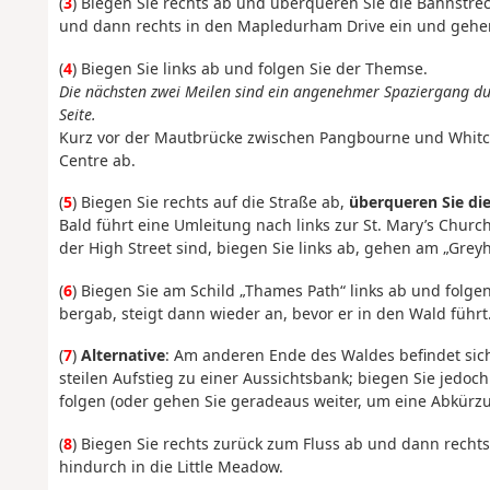
(
3
) Biegen Sie rechts ab und überqueren Sie die Bahnstrec
und dann rechts in den Mapledurham Drive ein und gehe
(
4
) Biegen Sie links ab und folgen Sie der Themse.
Die nächsten zwei Meilen sind ein angenehmer Spaziergang durc
Seite.
Kurz vor der Mautbrücke zwischen Pangbourne und Whitch
Centre ab.
(
5
) Biegen Sie rechts auf die Straße ab,
überqueren Sie die
Bald führt eine Umleitung nach links zur St. Mary’s Churc
der High Street sind, biegen Sie links ab, gehen am „Gre
(
6
) Biegen Sie am Schild „Thames Path“ links ab und folgen
bergab, steigt dann wieder an, bevor er in den Wald führt
(
7
)
Alternative
: Am anderen Ende des Waldes befindet sich
steilen Aufstieg zu einer Aussichtsbank; biegen Sie jedo
folgen (oder gehen Sie geradeaus weiter, um eine Abkür
(
8
) Biegen Sie rechts zurück zum Fluss ab und dann recht
hindurch in die Little Meadow.