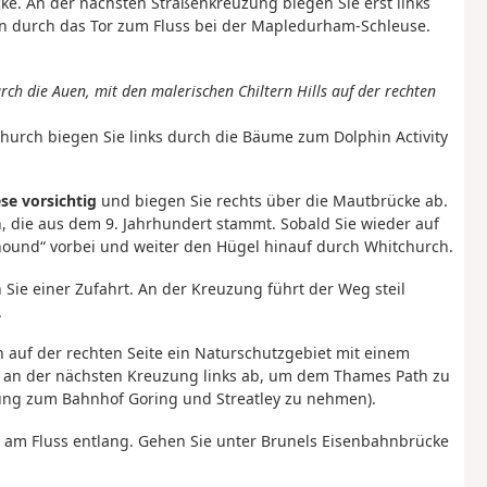
ke. An der nächsten Straßenkreuzung biegen Sie erst links
n durch das Tor zum Fluss bei der Mapledurham-Schleuse.
h die Auen, mit den malerischen Chiltern Hills auf der rechten
urch biegen Sie links durch die Bäume zum Dolphin Activity
se vorsichtig
und biegen Sie rechts über die Mautbrücke ab.
h, die aus dem 9. Jahrhundert stammt. Sobald Sie wieder auf
yhound“ vorbei und weiter den Hügel hinauf durch Whitchurch.
 Sie einer Zufahrt. An der Kreuzung führt der Weg steil
.
 auf der rechten Seite ein Naturschutzgebiet mit einem
ch an der nächsten Kreuzung links ab, um dem Thames Path zu
zung zum Bahnhof Goring und Streatley zu nehmen).
s am Fluss entlang. Gehen Sie unter Brunels Eisenbahnbrücke