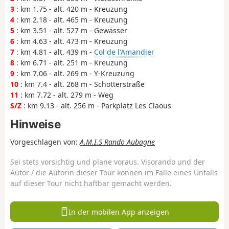
3
: km 1.75 - alt. 420 m - Kreuzung
4
: km 2.18 - alt. 465 m - Kreuzung
5
: km 3.51 - alt. 527 m - Gewässer
6
: km 4.63 - alt. 473 m - Kreuzung
7
: km 4.81 - alt. 439 m -
Col de l'Amandier
8
: km 6.71 - alt. 251 m - Kreuzung
9
: km 7.06 - alt. 269 m - Y-Kreuzung
10
: km 7.4 - alt. 268 m - Schotterstraße
11
: km 7.72 - alt. 279 m - Weg
S/Z
: km 9.13 - alt. 256 m - Parkplatz Les Claous
Hinweise
Vorgeschlagen von:
A.M.I.S Rando Aubagne
Sei stets vorsichtig und plane voraus. Visorando und der
Autor / die Autorin dieser Tour können im Falle eines Unfalls
auf dieser Tour nicht haftbar gemacht werden.
In der mobilen App anzeigen