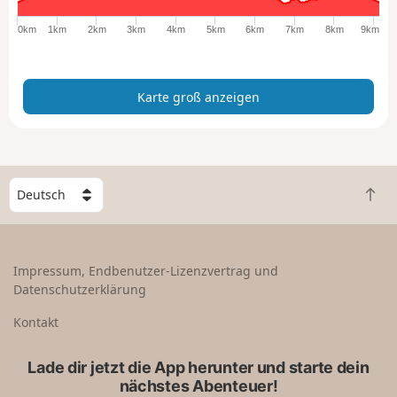
o
ß
0km
1km
2km
3km
4km
5km
6km
7km
8km
9km
a
n
z
Karte groß anzeigen
e
i
g
e
n
W
Z
ä
u
h
r
l
ü
e
Impressum, Endbenutzer-Lizenzvertrag und
c
e
Datenschutzerklärung
k
i
n
n
Kontakt
a
L
c
a
Lade dir jetzt die App herunter und starte dein
h
n
nächstes Abenteuer!
o
d