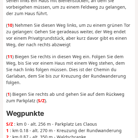
sehen links ein Haus mit Bienenstöcken, an dem Sie
vorbeigehen müssen, um zu einem Feldweg zu gelangen,
der zum Haus führt.
(
10
) Nehmen Sie diesen Weg links, um zu einem grünen Tor
zu gelangen: Gehen Sie geradeaus weiter, der Weg endet
vor einem Privatgrundstück, aber kurz davor gibt es einen
Weg, der nach rechts abzweigt
(
11
) Biegen Sie rechts in diesen Weg ein. Folgen Sie dem
Weg, bis Sie vor einem Haus mit einem Weg stehen, dem
Sie nach links folgen müssen. Dies ist der Chemin du
Garlaban, dem Sie bis zur Kreuzung der Rundwanderung
folgen.
(
1
) Biegen Sie rechts ab und gehen Sie auf dem Rückweg
zum Parkplatz (
S/Z
).
Wegpunkte
S/Z
: km 0 - alt. 256 m - Parkplatz Les Claous
1
: km 0.18 - alt. 270 m - Kreuzung der Rundwanderung
2
: km 0.87 - alt. 350 m - Waldschranke