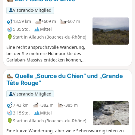
Bergwerke sind noch sichtbar. Auf dieser Tour können Sie
auch die Baumes des Pestiférés, die Quelle Pichoun Ome,
Visorando-Mitglied
die Tête Ronde und die Grande Tête Rouge entdecken.
13,59 km
+609 m
-607 m
5:35 Std.
Mittel
Start in Allauch (Bouches-du-Rhône)
Eine recht anspruchsvolle Wanderung,
bei der Sie mehrere Höhepunkte des
Garlaban-Massivs entdecken können,
wie den Col de l'Amandier, die Parloire
und die Barre Coupé, die Plaine de la
Quelle „Source du Chien” und „Grande
Grive (eine seltsame, reliefreiche
Tête Rouge”
Ebene), den Col du Tubé und den
Taoumé. All dies mit wunderschönen
Visorando-Mitglied
360°-Ausblicken über die gesamte
Region. Die Ebene ist nicht zu
7,43 km
+382 m
-385 m
verwechseln mit der Corniche des
3:15 Std.
Mittel
Tourdres (Drosseln auf Provenzalisch),
Start in Allauch (Bouches-du-Rhône)
die sich oberhalb von Lascours befindet.
Eine kurze Wanderung, aber viele Sehenswürdigkeiten zu