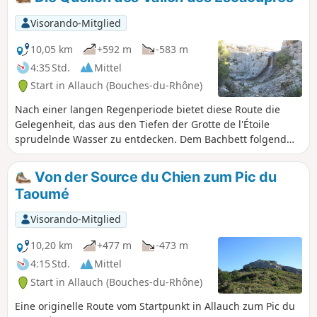
erwartet Sie eine herrliche 360°-Landschaft.
Visorando-Mitglied
10,05 km
+592 m
-583 m
4:35 Std.
Mittel
Start in Allauch (Bouches-du-Rhône)
Nach einer langen Regenperiode bietet diese Route die
Gelegenheit, das aus den Tiefen der Grotte de l'Étoile
sprudelnde Wasser zu entdecken. Dem Bachbett folgend
führt der Rundweg hinab zu einem herrlichen Wasserfall,
den man wieder hinaufsteigt, um weiter oben die
Von der Source du Chien zum Pic du
überfließende Quelle „Source du Chien“ zu erreichen. Wenn
Taoumé
man dann das Vallon des Escaouprès inmitten der
Strudeltöpfe hinaufsteigt, bietet sich ein Abstecher zur Font
Visorando-Mitglied
Berguette an, deren Wasserstrahl aus der Mitte der
Felswand sprudelt. Ein atemberaubendes Schauspiel.
10,20 km
+477 m
-473 m
Schließlich führt der Weg zum Pic du Taoumé, bevor man
4:15 Std.
Mittel
über einen breiten Pfad zum Ausgangspunkt zurückkehrt.
Start in Allauch (Bouches-du-Rhône)
Eine originelle Route vom Startpunkt in Allauch zum Pic du