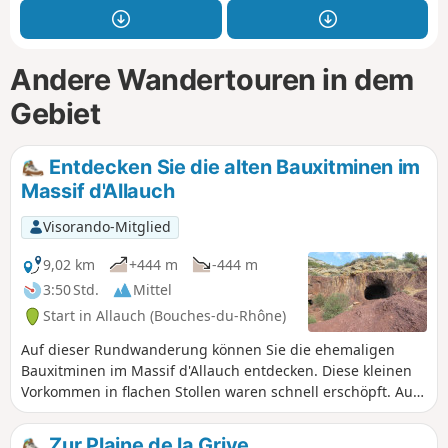
Andere Wandertouren in dem
Gebiet
Entdecken Sie die alten Bauxitminen im
Massif d'Allauch
Visorando-Mitglied
9,02 km
+444 m
-444 m
3:50 Std.
Mittel
Start in Allauch (Bouches-du-Rhône)
Auf dieser Rundwanderung können Sie die ehemaligen
Bauxitminen im Massif d'Allauch entdecken. Diese kleinen
Vorkommen in flachen Stollen waren schnell erschöpft. Aus
Sicherheitsgründen ist der Eingang zu einigen Stollen
durch Gitter und Schutt versperrt. Überreste dieser
Zur Plaine de la Grive