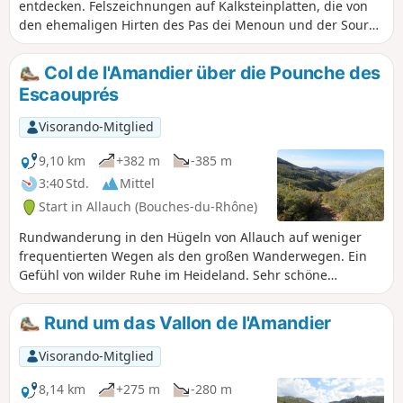
entdecken. Felszeichnungen auf Kalksteinplatten, die von
den ehemaligen Hirten des Pas dei Menoun und der Source
du Chien, einer seltenen Quelle, die den ganzen Winter
über und bis zum Frühjahr fließt, angefertigt wurden. Die
Col de l'Amandier über die Pounche des
Grotte du Berger mit ihren Felszeichnungen, die Grotte de
Escaouprés
l'Étoile, in der man nach starken Gewittern Wasser sprudeln
sehen kann. Auf dem Rückweg schließlich die Quelle
Visorando-Mitglied
Laurier und der Aufstieg zum Grande Tête Rouge für einen
360°-Panoramablick auf Marseille und seine Umgebung.
9,10 km
+382 m
-385 m
3:40 Std.
Mittel
Start in Allauch (Bouches-du-Rhône)
Rundwanderung in den Hügeln von Allauch auf weniger
frequentierten Wegen als den großen Wanderwegen. Ein
Gefühl von wilder Ruhe im Heideland. Sehr schöne
Ausblicke auf Marseille und die Chaîne de l'Étoile,
insbesondere auf die Aire de la Moure, ein Übungsgebiet
Rund um das Vallon de l'Amandier
für Löschflüge der Zivilschutzflugzeuge.
Visorando-Mitglied
8,14 km
+275 m
-280 m