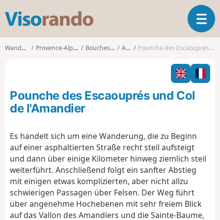
V
T
i
o
s
g
o
Wanderungen
Provence-Alpes-Côte d'Azur
Bouches-du-Rhône
Allauch
Pounche des Escaouprés und Col de l'Amandier
g
r
l
a
e
n
n
d
Pounche des Escaouprés und Col
a
o
v
de l'Amandier
i
g
Es handelt sich um eine Wanderung, die zu Beginn
a
auf einer asphaltierten Straße recht steil aufsteigt
t
i
und dann über einige Kilometer hinweg ziemlich steil
o
weiterführt. Anschließend folgt ein sanfter Abstieg
n
mit einigen etwas komplizierten, aber nicht allzu
schwierigen Passagen über Felsen. Der Weg führt
über angenehme Hochebenen mit sehr freiem Blick
auf das Vallon des Amandiers und die Sainte-Baume,