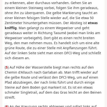
zu erkennen, aber durchaus vorhanden. Gehen Sie an
einem kleinen Steinweg vorbei, folgen Sie ihm geradeaus,
ohne ihn zu überqueren. Die gelbe Markierung taucht an
einer kleinen felsigen Stelle wieder auf, die Sie etwa 50
Zentimeter hinuntergehen müssen. Der Abstieg ist
etwas
knifflig
. Man gelangt zu einem Wegweiser und geht
geradeaus weiter in Richtung Taoumé (wobei man links am
Wegweiser vorbeigeht). Dort gibt es einen recht breiten
Weg, den man nehmen muss. Es handelt sich um eine alte
grüne Route, die zu einer Stelle mit Anpflanzungen führt.
Auf der linken Seite sieht man einen DFCI-Weg und schließt
sich diesem an.
(
5
) Auf Höhe der Wasserstelle biegt man rechts auf den
Chemin d'Allauch nach Garlaban ab. Man trifft wieder auf
die gelbe Route und verlässt den DFCI-Weg, um auf einen
Pfad abzubiegen, der nach links führt und durch einige
Steine auf dem Boden gut markiert ist. Es ist ein etwas
schmaler Singletrail, auf dem das Gras leicht an den Beinen
streift.
(
6
) An der Kreuzung rechts abbiegen und sofort links auf