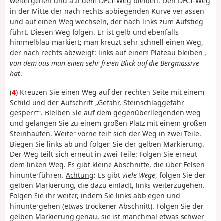
weitergehen und auf dem DFCI-Weg bleiben. Den DFCI-Weg
in der Mitte der nach rechts abbiegenden Kurve verlassen
und auf einen Weg wechseln, der nach links zum Aufstieg
führt. Diesen Weg folgen. Er ist gelb und ebenfalls
himmelblau markiert; man kreuzt sehr schnell einen Weg,
der nach rechts abzweigt: links auf einem Plateau bleiben
,
von dem aus man einen sehr freien Blick auf die Bergmassive
hat
.
(
4
) Kreuzen Sie einen Weg auf der rechten Seite mit einem
Schild und der Aufschrift „Gefahr, Steinschlaggefahr,
gesperrt“. Bleiben Sie auf dem gegenüberliegenden Weg
und gelangen Sie zu einem großen Platz mit einem großen
Steinhaufen. Weiter vorne teilt sich der Weg in zwei Teile.
Biegen Sie links ab und folgen Sie der gelben Markierung.
Der Weg teilt sich erneut in zwei Teile: Folgen Sie erneut
dem linken Weg. Es gibt kleine Abschnitte, die über Felsen
hinunterführen.
Achtung
:
Es gibt
viele Wege
, folgen Sie der
gelben Markierung, die dazu einlädt, links weiterzugehen.
Folgen Sie ihr weiter, indem Sie links abbiegen und
hinuntergehen (etwas trockener Abschnitt). Folgen Sie der
gelben Markierung genau, sie ist manchmal etwas schwer