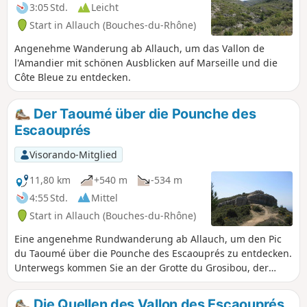
3:05 Std.
Leicht
Start in Allauch (Bouches-du-Rhône)
Angenehme Wanderung ab Allauch, um das Vallon de
l'Amandier mit schönen Ausblicken auf Marseille und die
Côte Bleue zu entdecken.
Der Taoumé über die Pounche des
Escaouprés
Visorando-Mitglied
11,80 km
+540 m
-534 m
4:55 Std.
Mittel
Start in Allauch (Bouches-du-Rhône)
Eine angenehme Rundwanderung ab Allauch, um den Pic
du Taoumé über die Pounche des Escaouprés zu entdecken.
Unterwegs kommen Sie an der Grotte du Grosibou, der
Baume Sourne und dem Puits du Mûrier vorbei, bevor Sie
über den Col du Tubé zurückkehren. Auf dieser Wanderung
Die Quellen des Vallon des Escaouprés