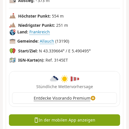
Abstieg:
- 373 m
Höchster Punkt:
554 m
Niedrigster Punkt:
251 m
Land:
Frankreich
Gemeinde:
Allauch
(13190)
Start/Ziel:
N 43.339664° / E 5.490495°
IGN-Karte(n):
Ref. 3145ET
Stündliche Wettervorhersage
Entdecke Visorando Premium
In der mobilen App anzeigen