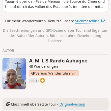
Taoumé über den Pas de Menoun, die Source du Chien und
hinauf durch das Vallon des Escaouprés inmitten der mit
Wasser gefüllten Kalksteintröge. Unterwegs lohnt sich ein
Abstecher zur Grotte de l'Étoile, wo man nach heftigen
Für mehr Wandertouren, benutze unsere
Suchmaschine
.
Gewittern Wasser aus ihrem Schlauch sprudeln sehen
kann, und auf dem Rückweg durch ehemalige Bauxit-
Die Beschreibungen und GPX-Daten dieser Tour sind Eigentum
Stollen. Das Ganze wird auf der gesamten Strecke von
des Autors/der Autorin. Bitte nicht ohne Genehmigung
prächtigen Landschaften gekrönt. (siehe Abschnitt „In der
kopieren.
Nähe“)
AUTOR
A. M. I. S Rando Aubagne
48 Wanderungen
Verein/ Wanderführer/in
PRO
Maschinell übersetzte Tour -
Originalversion