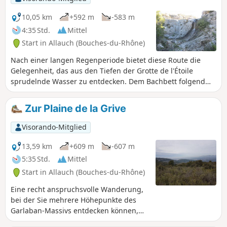
Stollen. Das Ganze wird auf der gesamten Strecke von
prächtigen Landschaften gekrönt. (siehe Abschnitt „In der
10,05 km
+592 m
-583 m
Nähe“)
4:35 Std.
Mittel
Start in Allauch (Bouches-du-Rhône)
Nach einer langen Regenperiode bietet diese Route die
Gelegenheit, das aus den Tiefen der Grotte de l'Étoile
sprudelnde Wasser zu entdecken. Dem Bachbett folgend
führt der Rundweg hinab zu einem herrlichen Wasserfall,
den man wieder hinaufsteigt, um weiter oben die
Zur Plaine de la Grive
überfließende Quelle „Source du Chien“ zu erreichen. Wenn
man dann das Vallon des Escaouprès inmitten der
Visorando-Mitglied
Strudeltöpfe hinaufsteigt, bietet sich ein Abstecher zur Font
Berguette an, deren Wasserstrahl aus der Mitte der
13,59 km
+609 m
-607 m
Felswand sprudelt. Ein atemberaubendes Schauspiel.
5:35 Std.
Mittel
Schließlich führt der Weg zum Pic du Taoumé, bevor man
Start in Allauch (Bouches-du-Rhône)
über einen breiten Pfad zum Ausgangspunkt zurückkehrt.
Eine recht anspruchsvolle Wanderung,
bei der Sie mehrere Höhepunkte des
Garlaban-Massivs entdecken können,
wie den Col de l'Amandier, die Parloire