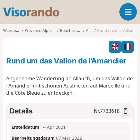
V
T
i
o
s
g
o
Wanderungen
Provence-Alpes-Côte d'Azur
Bouches-du-Rhône
Allauch
Rund um das Vallon de l'Amandier
g
r
l
a
e
n
n
d
Rund um das Vallon de l'Amandier
a
o
v
i
Angenehme Wanderung ab Allauch, um das Vallon de
g
l'Amandier mit schönen Ausblicken auf Marseille und
a
die Côte Bleue zu entdecken.
t
i
o
Details
Nr.
7733618
n
Erstelldatum
14 Apr 2021
Bearbeitungsdatum
07 Mär 2022