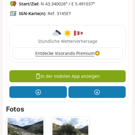
Start/Ziel:
N 43.340026° / E 5.491037°
IGN-Karte(n):
Ref. 3145ET
Stündliche Wettervorhersage
Entdecke Visorando Premium
In der mobilen App anzeigen
Fotos