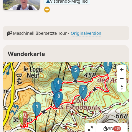
Visorando-Mitglied
Maschinell übersetzte Tour -
Originalversion
Wanderkarte
6
5
4
3
7
8
2
1
3D
NEU
K