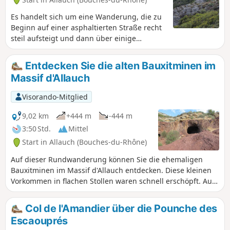
Es handelt sich um eine Wanderung, die zu
Beginn auf einer asphaltierten Straße recht
steil aufsteigt und dann über einige
Kilometer hinweg ziemlich steil weiterführt.
Anschließend folgt ein sanfter Abstieg mit
Entdecken Sie die alten Bauxitminen im
einigen etwas komplizierten, aber nicht allzu
Massif d'Allauch
schwierigen Passagen über Felsen. Der Weg
führt über angenehme Hochebenen mit
Visorando-Mitglied
sehr freiem Blick auf das Vallon des
Amandiers und die Sainte-Baume, mit
9,02 km
+444 m
-444 m
Marseille im Hintergrund.
3:50 Std.
Mittel
Start in Allauch (Bouches-du-Rhône)
Auf dieser Rundwanderung können Sie die ehemaligen
Bauxitminen im Massif d'Allauch entdecken. Diese kleinen
Vorkommen in flachen Stollen waren schnell erschöpft. Aus
Sicherheitsgründen ist der Eingang zu einigen Stollen
durch Gitter und Schutt versperrt. Überreste dieser
Col de l'Amandier über die Pounche des
Bergwerke sind noch sichtbar. Auf dieser Tour können Sie
Escaouprés
auch die Baumes des Pestiférés, die Quelle Pichoun Ome,