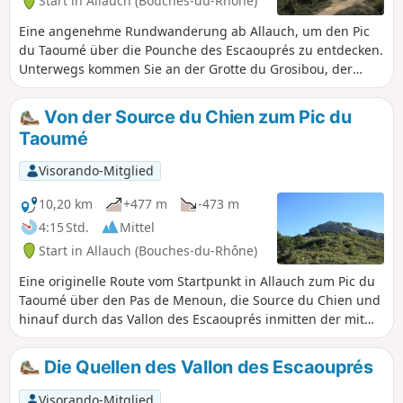
Start in Allauch (Bouches-du-Rhône)
Eine angenehme Rundwanderung ab Allauch, um den Pic
du Taoumé über die Pounche des Escaouprés zu entdecken.
Unterwegs kommen Sie an der Grotte du Grosibou, der
Baume Sourne und dem Puits du Mûrier vorbei, bevor Sie
über den Col du Tubé zurückkehren. Auf dieser Wanderung
Von der Source du Chien zum Pic du
erwartet Sie eine herrliche 360°-Landschaft.
Taoumé
Visorando-Mitglied
10,20 km
+477 m
-473 m
4:15 Std.
Mittel
Start in Allauch (Bouches-du-Rhône)
Eine originelle Route vom Startpunkt in Allauch zum Pic du
Taoumé über den Pas de Menoun, die Source du Chien und
hinauf durch das Vallon des Escaouprés inmitten der mit
Wasser gefüllten Kalksteintröge. Unterwegs lohnt sich ein
Abstecher zur Grotte de l'Étoile, wo man nach heftigen
Die Quellen des Vallon des Escaouprés
Gewittern Wasser aus ihrem Schlauch sprudeln sehen
kann, und auf dem Rückweg durch ehemalige Bauxit-
Visorando-Mitglied