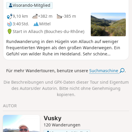
die Tête Ronde und die Grande Tête Rouge entdecken.
Visorando-Mitglied
9,10 km
+382 m
-385 m
3:40 Std.
Mittel
Start in Allauch (Bouches-du-Rhône)
Rundwanderung in den Hügeln von Allauch auf weniger
frequentierten Wegen als den großen Wanderwegen. Ein
Gefühl von wilder Ruhe im Heideland. Sehr schöne
Ausblicke auf Marseille und die Chaîne de l'Étoile,
insbesondere auf die Aire de la Moure, ein Übungsgebiet
Für mehr Wandertouren, benutze unsere
Suchmaschine
.
für Löschflüge der Zivilschutzflugzeuge.
Die Beschreibungen und GPX-Daten dieser Tour sind Eigentum
des Autors/der Autorin. Bitte nicht ohne Genehmigung
kopieren.
AUTOR
Vusky
120 Wanderungen