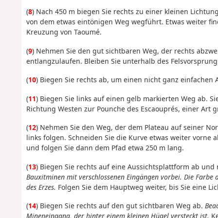
(
8
) Nach 450 m biegen Sie rechts zu einer kleinen Lichtun
von dem etwas eintönigen Weg wegführt. Etwas weiter fi
Kreuzung von Taoumé.
(
9
) Nehmen Sie den gut sichtbaren Weg, der rechts abzw
entlangzulaufen. Bleiben Sie unterhalb des Felsvorsprung
(
10
) Biegen Sie rechts ab, um einen nicht ganz einfachen 
(
11
) Biegen Sie links auf einen gelb markierten Weg ab. 
Richtung Westen zur Pounche des Escaouprés, einer Art gr
(
12
) Nehmen Sie den Weg, der dem Plateau auf seiner Nord
links folgen. Schneiden Sie die Kurve etwas weiter vorne
und folgen Sie dann dem Pfad etwa 250 m lang.
(
13
) Biegen Sie rechts auf eine Aussichtsplattform ab und
Bauxitminen mit verschlossenen Eingängen vorbei.
Die Farbe d
des Erzes.
Folgen Sie dem Hauptweg weiter, bis Sie eine Li
(
14
) Biegen Sie rechts auf den gut sichtbaren Weg ab.
Beac
Mineneingang, der hinter einem kleinen Hügel versteckt ist.
Ke