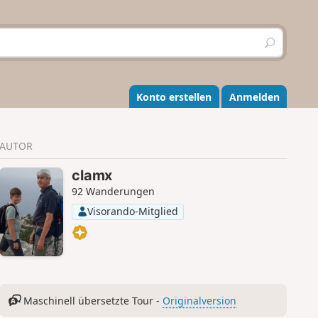
S
u
c
h
e
Konto erstellen
Anmelden
n
AUTOR
clamx
92 Wanderungen
Visorando-Mitglied
Maschinell übersetzte Tour -
Originalversion