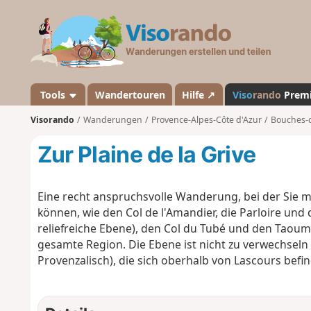
V
i
s
o
r
a
Tools
Wandertouren
Hilfe ↗
Viso
rando
Prem
n
Visorando
Wanderungen
Provence-Alpes-Côte d'Azur
Bouches-
d
o
Zur Plaine de la Grive
Eine recht anspruchsvolle Wanderung, bei der Sie
können, wie den Col de l'Amandier, die Parloire und d
reliefreiche Ebene), den Col du Tubé und den Taoum
gesamte Region. Die Ebene ist nicht zu verwechseln
Provenzalisch), die sich oberhalb von Lascours befin