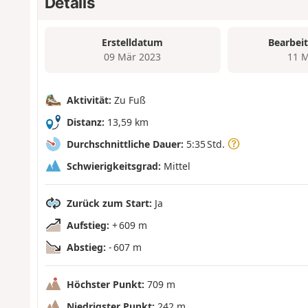
Details
Erstelldatum
Bearbei
09 Mär 2023
11 M
Aktivität:
Zu Fuß
Distanz:
13,59 km
Durchschnittliche Dauer:
5:35 Std.
Schwierigkeitsgrad:
Mittel
Zurück zum Start:
Ja
Aufstieg:
+ 609 m
Abstieg:
- 607 m
Höchster Punkt:
709 m
Niedrigster Punkt:
242 m