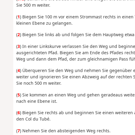
Sie 500 m weiter.
(
1
) Biegen Sie 100 m vor einem Strommast rechts in einen
kleinen Ebene zu gelangen.
(
2
) Biegen Sie links ab und folgen Sie dem Hauptweg etwa
(
3
) In einer Linkskurve verlassen Sie den Weg und beginn
ausgerichteten Pfad. Biegen Sie am Ende des Pfades rechts
Weg und dann dem Pfad, der zum gleichnamigen Pass füh
(
4
) Überqueren Sie den Weg und nehmen Sie gegenüber ei
weiter und ignorieren Sie einen Abzweig auf der rechten S
Sie noch 500 m weiter.
(
5
) Sie kommen an einen Weg und gehen geradeaus weiter, 
nach eine Ebene ist.
(
6
) Biegen Sie rechts ab und beginnen Sie einen weiteren
den Col du Tubé.
(
7
) Nehmen Sie den absteigenden Weg rechts.