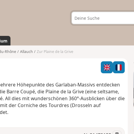
ium
du-Rhône
Allauch
Zur Plaine de la Grive
 mehrere Höhepunkte des Garlaban-Massivs entdecken
ie Barre Coupé, die Plaine de la Grive (eine seltsame,
é. All dies mit wunderschönen 360°-Ausblicken über die
 mit der Corniche des Tourdres (Drosseln auf
det.