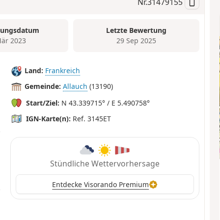
Nr.
31479155
tungsdatum
Letzte Bewertung
är 2023
29 Sep 2025
Land:
Frankreich
Gemeinde:
Allauch
(13190)
Start/Ziel:
N 43.339715° / E 5.490758°
IGN-Karte(n):
Ref. 3145ET
Stündliche Wettervorhersage
Entdecke Visorando Premium