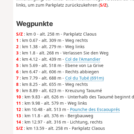
links, um zum Parkplatz zurückzukehren (
S/Z
).
Wegpunkte
S/Z
: km 0 - alt. 258 m - Parkplatz Claous
1
: km 0.67 - alt. 309 m - Weg rechts
2
: km 1.38 - alt. 279 m - Weg links
3
: km 1.8 - alt. 268 m - Verlassen Sie den Weg
4
: km 4.12 - alt. 439 m -
Col de l'Amandier
5
: km 5.69 - alt. 518 m - Ebene von La Grive
6
: km 6.47 - alt. 606 m - Rechts abbiegen
7
: km 7.79 - alt. 688 m -
Col du Tubé (691m)
8
: km 8.25 - alt. 655 m - Weg rechts
9
: km 8.89 - alt. 623 m - Kreuzung Taoumé
10
: km 9.83 - alt. 626 m - Unterhalb des Taoumé beginnt d
11
: km 9.98 - alt. 579 m - Weg links
12
: km 10.48 - alt. 513 m -
Pounche des Escaouprés
13
: km 11.8 - alt. 376 m - Bergbauweg
14
: km 12.97 - alt. 316 m - Lichtung, rechts
S/Z
: km 13.59 - alt. 258 m - Parkplatz Claous