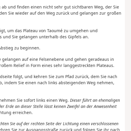
g ab und finden einen nicht sehr gut sichtbaren Weg, der Sie
nden Sie wieder auf den Weg zurück und gelangen zur großen
eigt, um das Plateau von Taoumé zu umgehen und
s und Sie gelangen unterhalb des Gipfels an.
Abstieg zu beginnen.
Sie gelangen auf eine Felsenebene und gehen geradeaus in
oßem Relief in Form eines sehr langgestreckten Plateaus.
seite folgt, und kehren Sie zum Pfad zurück, dem Sie nach
 ab, indem Sie einen nach links absteigenden Weg nehmen,
 nehmen Sie sofort links einen Weg.
Dieser führt an ehemaligen
er Erde an dieser Stelle lässt keinen Zweifel an der Anwesenheit
chtung erreichen.
hten Sie auf der rechten Seite der Lichtung einen verschlossenen
hren Sie zur Ausgangsstraße zurück und folgen Sie ihr nach