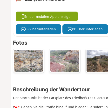
In der mobilen App anzeigen
GPX herunterladen
PDF herunterladen
Fotos
Beschreibung der Wandertour
Der Startpunkt ist der Parkplatz des Friedhofs Les Claous 
(
S/Z
) Gehen Sie die Straße hinauf und biegen Sie sofort li