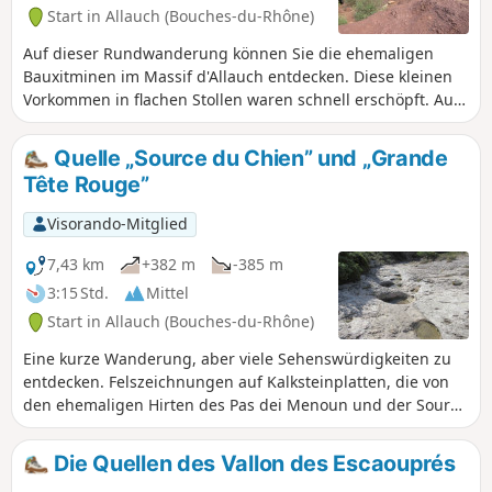
Start in Allauch (Bouches-du-Rhône)
Auf dieser Rundwanderung können Sie die ehemaligen
Bauxitminen im Massif d'Allauch entdecken. Diese kleinen
Vorkommen in flachen Stollen waren schnell erschöpft. Aus
Sicherheitsgründen ist der Eingang zu einigen Stollen
durch Gitter und Schutt versperrt. Überreste dieser
Quelle „Source du Chien” und „Grande
Bergwerke sind noch sichtbar. Auf dieser Tour können Sie
Tête Rouge”
auch die Baumes des Pestiférés, die Quelle Pichoun Ome,
die Tête Ronde und die Grande Tête Rouge entdecken.
Visorando-Mitglied
7,43 km
+382 m
-385 m
3:15 Std.
Mittel
Start in Allauch (Bouches-du-Rhône)
Eine kurze Wanderung, aber viele Sehenswürdigkeiten zu
entdecken. Felszeichnungen auf Kalksteinplatten, die von
den ehemaligen Hirten des Pas dei Menoun und der Source
du Chien, einer seltenen Quelle, die den ganzen Winter
über und bis zum Frühjahr fließt, angefertigt wurden. Die
Die Quellen des Vallon des Escaouprés
Grotte du Berger mit ihren Felszeichnungen, die Grotte de