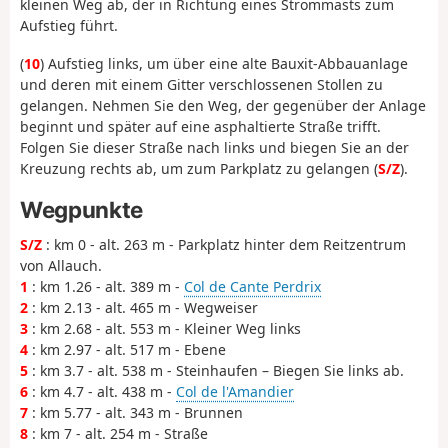
kleinen Weg ab, der in Richtung eines Strommasts zum
Aufstieg führt.
(
10
) Aufstieg links, um über eine alte Bauxit-Abbauanlage
und deren mit einem Gitter verschlossenen Stollen zu
gelangen. Nehmen Sie den Weg, der gegenüber der Anlage
beginnt und später auf eine asphaltierte Straße trifft.
Folgen Sie dieser Straße nach links und biegen Sie an der
Kreuzung rechts ab, um zum Parkplatz zu gelangen (
S/Z
).
Wegpunkte
S/Z
: km 0 - alt. 263 m - Parkplatz hinter dem Reitzentrum
von Allauch.
1
: km 1.26 - alt. 389 m -
Col de Cante Perdrix
2
: km 2.13 - alt. 465 m - Wegweiser
3
: km 2.68 - alt. 553 m - Kleiner Weg links
4
: km 2.97 - alt. 517 m - Ebene
5
: km 3.7 - alt. 538 m - Steinhaufen – Biegen Sie links ab.
6
: km 4.7 - alt. 438 m -
Col de l'Amandier
7
: km 5.77 - alt. 343 m - Brunnen
8
: km 7 - alt. 254 m - Straße