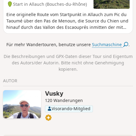
Start in Allauch (Bouches-du-Rhône)
Eine originelle Route vom Startpunkt in Allauch zum Pic du
Taoumé über den Pas de Menoun, die Source du Chien und
hinauf durch das Vallon des Escaouprés inmitten der mit
Wasser gefüllten Kalksteintröge. Unterwegs lohnt sich ein
Abstecher zur Grotte de l'Étoile, wo man nach heftigen
Für mehr Wandertouren, benutze unsere
Suchmaschine
.
Gewittern Wasser aus ihrem Schlauch sprudeln sehen
kann, und auf dem Rückweg durch ehemalige Bauxit-
Die Beschreibungen und GPX-Daten dieser Tour sind Eigentum
Stollen. Das Ganze wird auf der gesamten Strecke von
des Autors/der Autorin. Bitte nicht ohne Genehmigung
prächtigen Landschaften gekrönt. (siehe Abschnitt „In der
kopieren.
Nähe“)
AUTOR
Vusky
120 Wanderungen
Visorando-Mitglied