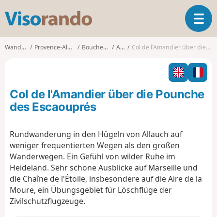
V
T
i
o
s
g
o
Wanderungen
Provence-Alpes-Côte d'Azur
Bouches-du-Rhône
Allauch
Col de l'Amandier über die Pounche des Escaouprés
g
r
l
a
e
n
n
d
Col de l'Amandier über die Pounche
a
o
v
des Escaouprés
i
g
Rundwanderung in den Hügeln von Allauch auf
a
weniger frequentierten Wegen als den großen
t
i
Wanderwegen. Ein Gefühl von wilder Ruhe im
o
Heideland. Sehr schöne Ausblicke auf Marseille und
n
die Chaîne de l'Étoile, insbesondere auf die Aire de la
Moure, ein Übungsgebiet für Löschflüge der
Zivilschutzflugzeuge.