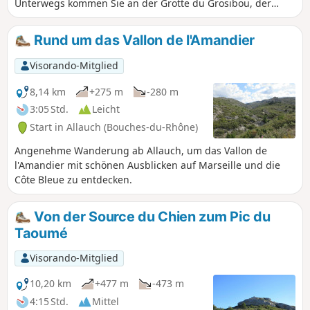
Unterwegs kommen Sie an der Grotte du Grosibou, der
Baume Sourne und dem Puits du Mûrier vorbei, bevor Sie
über den Col du Tubé zurückkehren. Auf dieser Wanderung
Rund um das Vallon de l'Amandier
erwartet Sie eine herrliche 360°-Landschaft.
Visorando-Mitglied
8,14 km
+275 m
-280 m
3:05 Std.
Leicht
Start in Allauch (Bouches-du-Rhône)
Angenehme Wanderung ab Allauch, um das Vallon de
l'Amandier mit schönen Ausblicken auf Marseille und die
Côte Bleue zu entdecken.
Von der Source du Chien zum Pic du
Taoumé
Visorando-Mitglied
10,20 km
+477 m
-473 m
4:15 Std.
Mittel