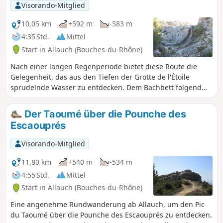
l'Étoile, in der man nach starken Gewittern Wasser sprudeln
Visorando-Mitglied
sehen kann. Auf dem Rückweg schließlich die Quelle
Laurier und der Aufstieg zum Grande Tête Rouge für einen
10,05 km
+592 m
-583 m
360°-Panoramablick auf Marseille und seine Umgebung.
4:35 Std.
Mittel
Start in Allauch (Bouches-du-Rhône)
Nach einer langen Regenperiode bietet diese Route die
Gelegenheit, das aus den Tiefen der Grotte de l'Étoile
sprudelnde Wasser zu entdecken. Dem Bachbett folgend
führt der Rundweg hinab zu einem herrlichen Wasserfall,
den man wieder hinaufsteigt, um weiter oben die
Der Taoumé über die Pounche des
überfließende Quelle „Source du Chien“ zu erreichen. Wenn
Escaouprés
man dann das Vallon des Escaouprès inmitten der
Strudeltöpfe hinaufsteigt, bietet sich ein Abstecher zur Font
Visorando-Mitglied
Berguette an, deren Wasserstrahl aus der Mitte der
Felswand sprudelt. Ein atemberaubendes Schauspiel.
11,80 km
+540 m
-534 m
Schließlich führt der Weg zum Pic du Taoumé, bevor man
4:55 Std.
Mittel
über einen breiten Pfad zum Ausgangspunkt zurückkehrt.
Start in Allauch (Bouches-du-Rhône)
Eine angenehme Rundwanderung ab Allauch, um den Pic
du Taoumé über die Pounche des Escaouprés zu entdecken.