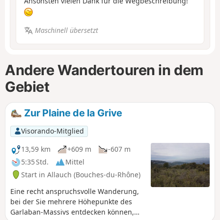
Ansonsten vielen Dank für die Wegbeschreibung!
Maschinell übersetzt
Andere Wandertouren in dem
Gebiet
Zur Plaine de la Grive
Visorando-Mitglied
13,59 km
+609 m
-607 m
5:35 Std.
Mittel
Start in Allauch (Bouches-du-Rhône)
Eine recht anspruchsvolle Wanderung,
bei der Sie mehrere Höhepunkte des
Garlaban-Massivs entdecken können,