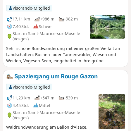
informieren Sie sich über Besichtigungstage
Visorando-Mitglied
und -zeiten).
17,11 km
+986 m
-982 m
7:40 Std.
Schwer
Start in Saint-Maurice-sur-Moselle
(Vosges)
Sehr schöne Rundwanderung mit einer großen Vielfalt an
Landschaften: Buchen- oder Tannenwälder, Wiesen und
Weiden, Vogesen-Seen, eingebettet in ihre grüne
Umgebung. Ebenso vielfältig ist die Beschaffenheit der
Wege: steil und steinig, breit und leicht abfallend, schmale
Spaziergang um Rouge Gazon
Pfade zwischen den Bäumen. Einige schöne
Aussichtspunkte. Mehrere Zwischenstopps in Gasthöfen
Visorando-Mitglied
(auf Schließtage achten) oder Berghütten möglich.
11,29 km
+547 m
-539 m
4:45 Std.
Mittel
Start in Saint-Maurice-sur-Moselle
(Vosges)
Waldrundwanderung am Ballon d'Alsace,