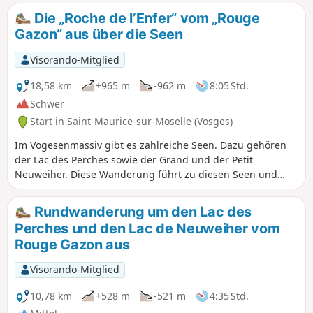
Die „Roche de l’Enfer“ vom „Rouge
Gazon“ aus über die Seen
Visorando-Mitglied
18,58 km
+965 m
-962 m
8:05 Std.
Schwer
Start in Saint-Maurice-sur-Moselle (Vosges)
Im Vogesenmassiv gibt es zahlreiche Seen. Dazu gehören
der Lac des Perches sowie der Grand und der Petit
Neuweiher. Diese Wanderung führt zu diesen Seen und
weiter bis zur Roche de l’Enfer. Es gibt zahlreiche
Aussichtspunkte, vor allem im ersten Teil der Wanderung.
Rundwanderung um den Lac des
Es handelt sich um eine technisch anspruchsvolle und
Perches und den Lac de Neuweiher vom
sportliche Wanderung, die jedoch sehr, sehr schön ist. Bei
Rouge Gazon aus
ausreichendem Wasserstand bietet der 70 Meter hohe
Wasserfall „Gazon Vert“ ein spektakuläres Schauspiel. Zu
Visorando-Mitglied
den Aussichtspunkten zählen die Aussichtspunkte „Tête du
Rouge Gazon“, „Gazon Vert“, „Roche de l’Enfer“ sowie zwei
10,78 km
+528 m
-521 m
4:35 Std.
Aussichtspunkte auf den „Petit“ und den „Grand