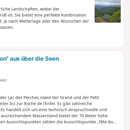
rliche Landschaften, wobei der
oß ist. Sie bietet eine perfekte Kombination
d. Je nach Wetterlage oder den Wünschen der
passen.
on“ aus über die Seen
hwer
der Lac des Perches sowie der Grand und der Petit
r bis zur Roche de l’Enfer. Es gibt zahlreiche
 Es handelt sich um eine technisch anspruchsvolle und
ei ausreichendem Wasserstand bietet der 70 Meter hohe
 den Aussichtspunkten zählen die Aussichtspunkte „Tête du
i Aussichtspunkte auf den „Petit“ und den „Grand Neuweiher“.