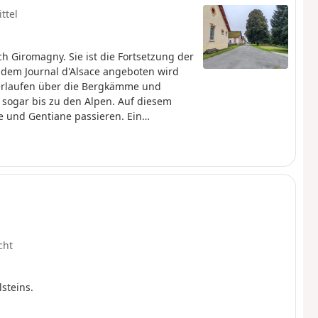
ttel
h Giromagny. Sie ist die Fortsetzung der
dem Journal d'Alsace angeboten wird
 verlaufen über die Bergkämme und
 sogar bis zu den Alpen. Auf diesem
 und Gentiane passieren. Ein
iter entfernt befindet sich am Col du
nn. Danach geht es weiter bergab,
t in Giromagny hat man einen Blick auf
cht
steins.