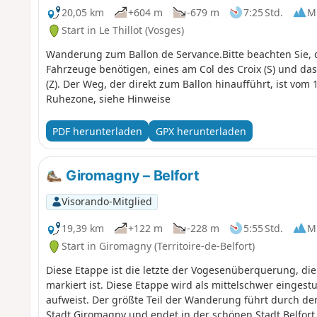
20,05 km
+604 m
-679 m
7:25 Std.
Mi
Start in Le Thillot (Vosges)
Wanderung zum Ballon de Servance.Bitte beachten Sie, 
Fahrzeuge benötigen, eines am Col des Croix (S) und da
(Z). Der Weg, der direkt zum Ballon hinaufführt, ist vom 
Ruhezone, siehe Hinweise
PDF herunterladen
GPX herunterladen
Giromagny – Belfort
Visorando-Mitglied
19,39 km
+122 m
-228 m
5:55 Std.
Mi
Start in Giromagny (Territoire-de-Belfort)
Diese Etappe ist die letzte der Vogesenüberquerung, di
markiert ist. Diese Etappe wird als mittelschwer eingest
aufweist. Der größte Teil der Wanderung führt durch den
Stadt Giromagny und endet in der schönen Stadt Belfort