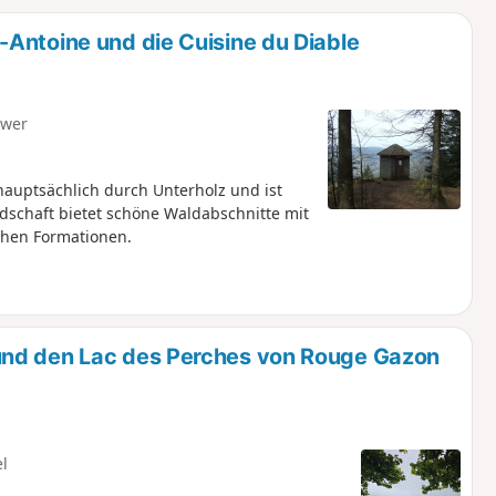
u
n
Antoine und die Cuisine du Diable
m
hwer
hauptsächlich durch Unterholz und ist
chaft bietet schöne Waldabschnitte mit
hen Formationen.
und den Lac des Perches von Rouge Gazon
el