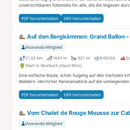
unverzichtbaren Fotomotiv für alle, die die Vogesen dur
PDF herunterladen
GPX herunterladen
Auf den Bergkämmen: Grand Ballon – M
Visorando-Mitglied
21,63 km
+643 m
-921 m
8:00 Std.
S
Start in Murbach (Haut-Rhin)
Eine einfache Route, schön hügelig auf den höchsten E
Wäldern. Herrlicher Panoramablick auf die umliegenden 
PDF herunterladen
GPX herunterladen
Vom Chalet de Rouge Mousse zur Ca
Visorando-Mitglied