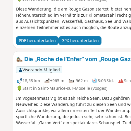
Diese Wanderung, die am Rouge Gazon startet, bietet her
Höhenunterschied im Verhältnis zur Kilometerzahl recht gr
aus Aussichtspunkten, Wasserfall, Gasthaus, See und Wal
einzelnen Teilnehmer ist es auch möglich, die Route anzu
PDF herunterladen
GPX herunterladen
Die „Roche de l’Enfer“ vom „Rouge Gaz
Visorando-Mitglied
18,58 km
+965 m
-962 m
8:05 Std.
Sc
Start in Saint-Maurice-sur-Moselle (Vosges)
Im Vogesenmassiv gibt es zahlreiche Seen. Dazu gehören 
Neuweiher. Diese Wanderung führt zu diesen Seen und weite
Aussichtspunkte, vor allem im ersten Teil der Wanderung.
sportliche Wanderung, die jedoch sehr, sehr schön ist. B
Wasserfall „Gazon Vert“ ein spektakuläres Schauspiel. Zu
Rouge Gazon“, „Gazon Vert“, „Roche de l’Enfer“ sowie zwe