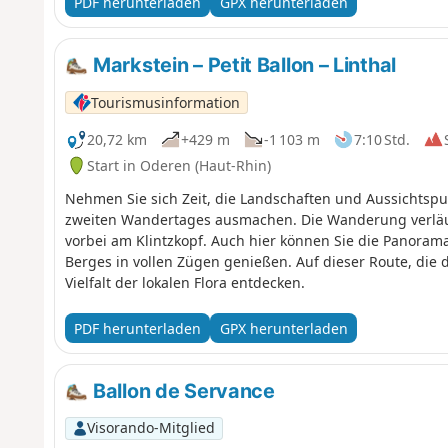
PDF herunterladen
GPX herunterladen
Markstein – Petit Ballon – Linthal
Tourismusinformation
20,72 km
+429 m
-1 103 m
7:10 Std.
Start in Oderen (Haut-Rhin)
Nehmen Sie sich Zeit, die Landschaften und Aussichtsp
zweiten Wandertages ausmachen. Die Wanderung verläuft
vorbei am Klintzkopf. Auch hier können Sie die Panorama
Berges in vollen Zügen genießen. Auf dieser Route, die 
Vielfalt der lokalen Flora entdecken.
PDF herunterladen
GPX herunterladen
Ballon de Servance
Visorando-Mitglied