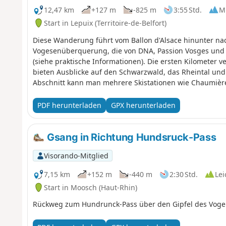
12,47 km
+127 m
-825 m
3:55 Std.
Mi
Start in Lepuix (Territoire-de-Belfort)
Diese Wanderung führt vom Ballon d'Alsace hinunter nac
Vogesenüberquerung, die von DNA, Passion Vosges und 
(siehe praktische Informationen). Die ersten Kilometer
bieten Ausblicke auf den Schwarzwald, das Rheintal und
Abschnitt kann man mehrere Skistationen wie Chaumière
Bergbauerngasthof in Wissgrut bietet Mittagessen an. We
Chantoiseau eine Schutzhütte, in der man picknicken ka
PDF herunterladen
GPX herunterladen
manchmal steiler als an anderen Stellen. Bei der Ankunf
die Stadt Belfort.
Gsang in Richtung Hundsruck-Pass
Visorando-Mitglied
7,15 km
+152 m
-440 m
2:30 Std.
Lei
Start in Moosch (Haut-Rhin)
Rückweg zum Hundrunck-Pass über den Gipfel des Vogel