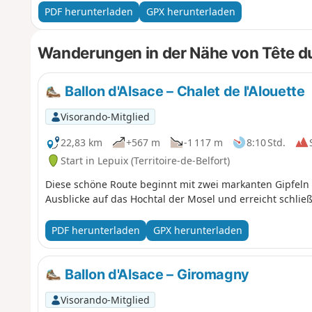
PDF herunterladen
GPX herunterladen
Wanderungen in der Nähe von Tête 
Ballon d'Alsace – Chalet de l'Alouette
Visorando-Mitglied
22,83 km
+567 m
-1 117 m
8:10 Std.
Start in Lepuix (Territoire-de-Belfort)
Diese schöne Route beginnt mit zwei markanten Gipfeln
Ausblicke auf das Hochtal der Mosel und erreicht schließ
PDF herunterladen
GPX herunterladen
Ballon d'Alsace – Giromagny
Visorando-Mitglied