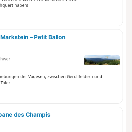
chquert haben!
arkstein – Petit Ballon
chwer
rhebungen der Vogesen, zwischen Geröllfeldern und
Täler.
bane des Champis