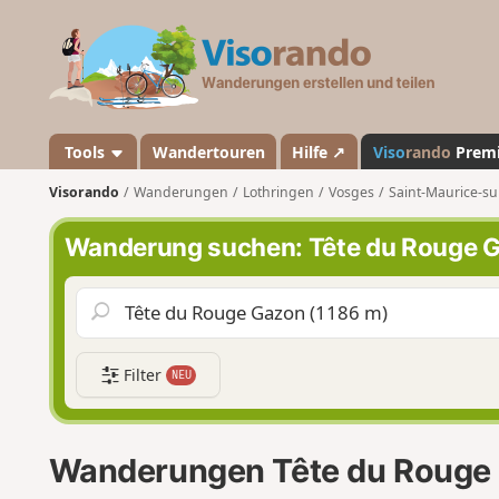
V
i
s
o
r
a
Tools
Wandertouren
Hilfe ↗
Viso
rando
Prem
n
Visorando
Wanderungen
Lothringen
Vosges
Saint-Maurice-su
d
o
Wanderung suchen: Tête du Rouge 
Filter
NEU
Wanderungen Tête du Rouge