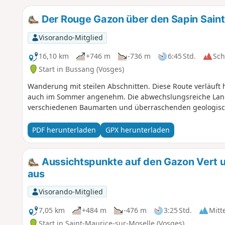
Der Rouge Gazon über den Sapin Saint-
Visorando-Mitglied
16,10 km
+746 m
-736 m
6:45 Std.
Sc
Start in Bussang (Vosges)
Wanderung mit steilen Abschnitten. Diese Route verläuft 
auch im Sommer angenehm. Die abwechslungsreiche Lands
verschiedenen Baumarten und überraschenden geologisc
PDF herunterladen
GPX herunterladen
Aussichtspunkte auf den Gazon Vert 
aus
Visorando-Mitglied
7,05 km
+484 m
-476 m
3:25 Std.
Mitt
Start in Saint-Maurice-sur-Moselle (Vosges)