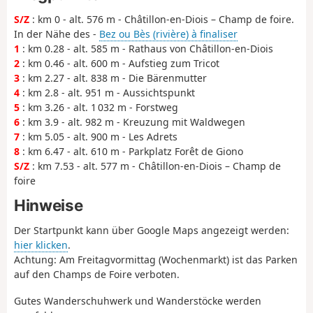
S/Z
: km 0 - alt. 576 m - Châtillon-en-Diois – Champ de foire.
In der Nähe des -
Bez ou Bès (rivière) à finaliser
1
: km 0.28 - alt. 585 m - Rathaus von Châtillon-en-Diois
2
: km 0.46 - alt. 600 m - Aufstieg zum Tricot
3
: km 2.27 - alt. 838 m - Die Bärenmutter
4
: km 2.8 - alt. 951 m - Aussichtspunkt
5
: km 3.26 - alt. 1 032 m - Forstweg
6
: km 3.9 - alt. 982 m - Kreuzung mit Waldwegen
7
: km 5.05 - alt. 900 m - Les Adrets
8
: km 6.47 - alt. 610 m - Parkplatz Forêt de Giono
S/Z
: km 7.53 - alt. 577 m - Châtillon-en-Diois – Champ de
foire
Hinweise
Der Startpunkt kann über Google Maps angezeigt werden:
hier klicken
.
Achtung: Am Freitagvormittag (Wochenmarkt) ist das Parken
auf den Champs de Foire verboten.
Gutes Wanderschuhwerk und Wanderstöcke werden