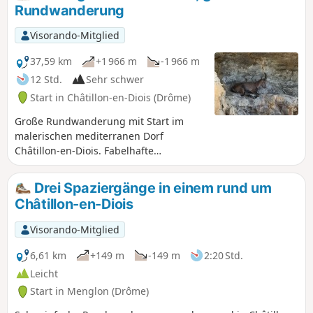
Boeuf, Umgebung des Col de Caux (mit
Rundwanderung
Blick auf das Baïn-Tal), Fontaine des
Tuiles (überragt vom Roc d'Ambane). Der
Visorando-Mitglied
Rückweg erfolgt über denGR®91.
37,59 km
+1 966 m
-1 966 m
12 Std.
Sehr schwer
Start in Châtillon-en-Diois (Drôme)
Große Rundwanderung mit Start im
malerischen mediterranen Dorf
Châtillon-en-Diois. Fabelhafte
Landschaften am Glandasse und auf
den Hochebenen des Vercors, mit einer
Drei Spaziergänge in einem rund um
kleinen Herausforderung hinsichtlich
Châtillon-en-Diois
der Orientierung. Möglichkeit, die
Wanderung auf zwei Tage zu verteilen
Visorando-Mitglied
und am grandiosen Pas de l’Aiguille
eine Etappe einzulegen.
6,61 km
+149 m
-149 m
2:20 Std.
Leicht
Start in Menglon (Drôme)