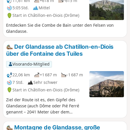
11,61 km
+618 m
-615 m
5:05 Std.
Mittel
Start in Châtillon-en-Diois (Drôme)
Entdecken Sie die Combe de Baïn unter den Felsen von
Glandasse.
Der Glandasse ab Chatillon-en-Diois
über die Fontaine des Tuiles
Visorando-Mitglied
22,06 km
+1 687 m
-1 687 m
7 Std.
Sehr schwer
Start in Châtillon-en-Diois (Drôme)
Ziel der Route ist es, den Gipfel des
Glandasse (auch Dôme oder Pié Ferré
genannt – 2041 Meter über dem
Meeresspiegel) über einen alternativen
Weg zumGR®91zu erreichen: Pié de
Montagne de Glandasse, große