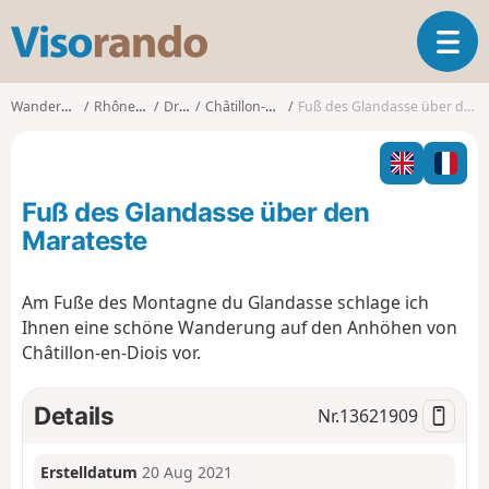
V
T
i
o
s
g
o
Wanderungen
Rhône-Alpes
Drôme
Châtillon-en-Diois
Fuß des Glandasse über den Marateste
g
r
l
a
e
n
n
d
Fuß des Glandasse über den
a
o
v
Marateste
i
g
Am Fuße des Montagne du Glandasse schlage ich
a
Ihnen eine schöne Wanderung auf den Anhöhen von
t
i
Châtillon-en-Diois vor.
o
n
Details
Nr.
13621909
Erstelldatum
20 Aug 2021