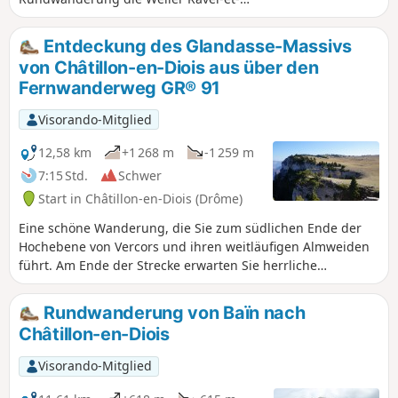
Ferrier zu erreichen und dann über
Serre Chanuit (1430 m) zurückzukehren,
Entdeckung des Glandasse-Massivs
wobei insgesamt sechs Pässe, darunter
von Châtillon-en-Diois aus über den
der Col du Pinet, überquert werden.
Fernwanderweg GR® 91
Visorando-Mitglied
12,58 km
+1 268 m
-1 259 m
7:15 Std.
Schwer
Start in Châtillon-en-Diois (Drôme)
Eine schöne Wanderung, die Sie zum südlichen Ende der
Hochebene von Vercors und ihren weitläufigen Almweiden
führt. Am Ende der Strecke erwarten Sie herrliche
Panoramablicke auf das Diois und den Kar von Archiane.
Rundwanderung von Baïn nach
Châtillon-en-Diois
Visorando-Mitglied