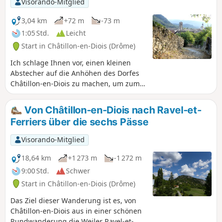
Visorando-Mitglied
3,04 km
+72 m
-73 m
1:05 Std.
Leicht
Start in Châtillon-en-Diois (Drôme)
Ich schlage Ihnen vor, einen kleinen
Abstecher auf die Anhöhen des Dorfes
Châtillon-en-Diois zu machen, um zum
Wasserfall Cascade de l'Adoux zu
gelangen. Die Strecke verläuft
Von Châtillon-en-Diois nach Ravel-et-
hauptsächlich durch Unterholz und
Ferriers über die sechs Pässe
bietet einige schöne Ausblicke. Achtung:
Einige Passagen erfordern etwas
Visorando-Mitglied
Vorsicht beim Gehen.
18,64 km
+1 273 m
-1 272 m
9:00 Std.
Schwer
Start in Châtillon-en-Diois (Drôme)
Das Ziel dieser Wanderung ist es, von
Châtillon-en-Diois aus in einer schönen
Rundwanderung die Weiler Ravel-et-