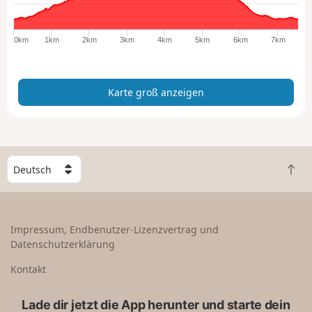
r
o
ß
0km
1km
2km
3km
4km
5km
6km
7km
a
n
z
Karte groß anzeigen
e
i
g
e
n
W
Z
ä
u
h
r
l
ü
e
Impressum, Endbenutzer-Lizenzvertrag und
c
e
Datenschutzerklärung
k
i
n
n
Kontakt
a
L
c
a
Lade dir jetzt die App herunter und starte dein
h
n