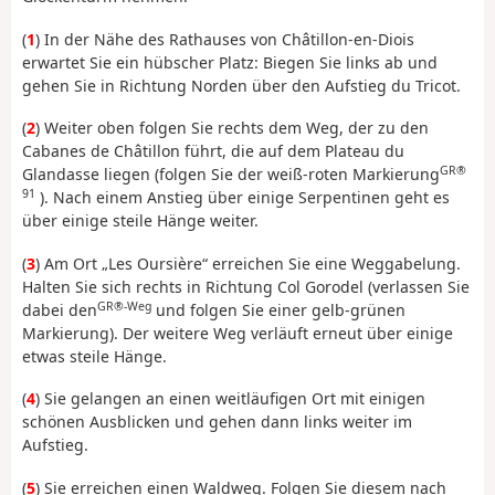
(
1
) In der Nähe des Rathauses von Châtillon-en-Diois
erwartet Sie ein hübscher Platz: Biegen Sie links ab und
gehen Sie in Richtung Norden über den Aufstieg du Tricot.
(
2
) Weiter oben folgen Sie rechts dem Weg, der zu den
Cabanes de Châtillon führt, die auf dem Plateau du
GR®
Glandasse liegen (folgen Sie der weiß-roten Markierung
91
). Nach einem Anstieg über einige Serpentinen geht es
über einige steile Hänge weiter.
(
3
) Am Ort „Les Oursière“ erreichen Sie eine Weggabelung.
Halten Sie sich rechts in Richtung Col Gorodel (verlassen Sie
GR®-Weg
dabei den
und folgen Sie einer gelb-grünen
Markierung). Der weitere Weg verläuft erneut über einige
etwas steile Hänge.
(
4
) Sie gelangen an einen weitläufigen Ort mit einigen
schönen Ausblicken und gehen dann links weiter im
Aufstieg.
(
5
) Sie erreichen einen Waldweg. Folgen Sie diesem nach