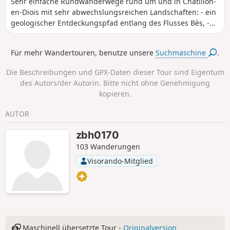
Sehr einfache Rundwanderwege rund um und in Châtillon-
en-Diois mit sehr abwechslungsreichen Landschaften: - ein
geologischer Entdeckungspfad entlang des Flusses Bès, -
ein Bummel durch die Gassen des alten Dorfes, - ein
Ausflug in Richtung des Wasserfalls Cascade de l'Adoux und
Für mehr Wandertouren, benutze unsere
Suchmaschine
.
des Waldes Forêt de Giono.
Die Beschreibungen und GPX-Daten dieser Tour sind Eigentum
des Autors/der Autorin. Bitte nicht ohne Genehmigung
kopieren.
AUTOR
zbh0170
103 Wanderungen
Visorando-Mitglied
Maschinell übersetzte Tour -
Originalversion