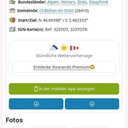
Bundesländer:
Alpen
,
Vercors
,
Diois
,
Dauphiné
Gemeinde:
Châtillon-en-Diois
(26410)
Start/Ziel:
N 44.69396° / E 5.482333°
IGN-Karte(n):
Ref. 3237OT, 3237OTR
Stündliche Wettervorhersage
Entdecke Visorando Premium
In der mobilen App anzeigen
Fotos