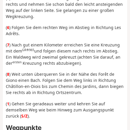
rechts und nehmen Sie schon bald den leicht ansteigenden
Weg auf der linken Seite. Sie gelangen zu einer großen
Wegkreuzung.
(
6
) Folgen Sie dem rechten Weg im Abstieg in Richtung Les
Adrêts.
(
7
) Nach gut einem Kilometer erreichen Sie eine Kreuzung
GR®965
mit dem
und folgen diesem nach rechts im Abstieg.
Ein Waldweg wird zweimal gekreuzt (achten Sie darauf, an
ersten
der
Kreuzung rechts abzubiegen).
(
8
) Weit unten überqueren Sie in der Nähe des Forêt de
Giono einen Bach. Folgen Sie dem Weg links in Richtung
Châtillon-en-Diois bis zum Chemin des Jardins, dann biegen
Sie rechts ab in Richtung Ortszentrum.
(
1
) Gehen Sie geradeaus weiter und kehren Sie auf
demselben Weg wie beim Hinweg zum Ausgangspunkt
zurück (
S/Z
).
Wegpunkte