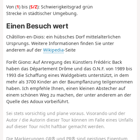
Von (
1
) bis (
S/Z
): Schwierigkeitsgrad grün
Strecke in städtischer Umgebung.
Einen Besuch wert
Châtillon-en-Diois: ein hübsches Dorf mittelalterlichen
Ursprungs. Weitere Informationen finden Sie unter
anderem auf der
Wikipedia
-Seite
Forêt Giono: Auf Anregung des Künstlers Frédéric Back
haben das Département Drôme und das O.N.F. von 1989 bis
1993 die Schaffung eines Waldgebiets unterstützt, in dem
mehr als 3700 Kinder an der Baumpflanzung teilgenommen
haben. Ich empfehle Ihnen, einen kleinen Abstecher auf
einem schönen Weg zu machen, der unter anderem an der
Quelle des Adoux vorbeiführt.
Sei stets vorsichtig und plane voraus. Visorando und der
Autor / die Autorin dieser Tour können im Falle eines Unfalls
auf dieser Tour nicht haftbar gemacht werden.
Die Markierungen GR® und PR® sind geistiges Eigentum