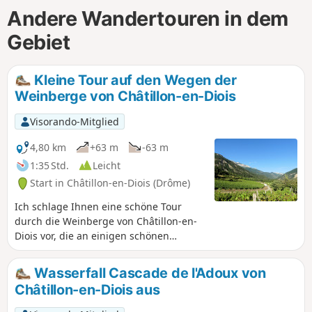
Andere Wandertouren in dem
Gebiet
Kleine Tour auf den Wegen der
Weinberge von Châtillon-en-Diois
Visorando-Mitglied
4,80 km
+63 m
-63 m
1:35 Std.
Leicht
Start in Châtillon-en-Diois (Drôme)
Ich schlage Ihnen eine schöne Tour
durch die Weinberge von Châtillon-en-
Diois vor, die an einigen schönen
Aussichtspunkten vorbeiführt
(insbesondere Pié de Bœuf, Glandasse,
Wasserfall Cascade de l'Adoux von
Piémard, La Grésière).
Châtillon-en-Diois aus