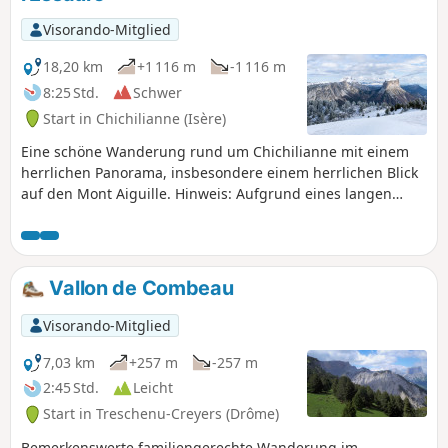
Dévoluy und der Écrins.
Visorando-Mitglied
18,20 km
+1 116 m
-1 116 m
8:25 Std.
Schwer
Start in Chichilianne (Isère)
Eine schöne Wanderung rund um Chichilianne mit einem
herrlichen Panorama, insbesondere einem herrlichen Blick
auf den Mont Aiguille. Hinweis: Aufgrund eines langen
Abschnitts abseits des Weges ist diese Tour für Wanderer,
die keine Erfahrung mit Orientierungsläufen haben, nicht
zu empfehlen. Sie sollte außerdem nur bei gutem Wetter
unternommen werden.
Vallon de Combeau
Visorando-Mitglied
7,03 km
+257 m
-257 m
2:45 Std.
Leicht
Start in Treschenu-Creyers (Drôme)
Bemerkenswerte familiengerechte Wanderung im