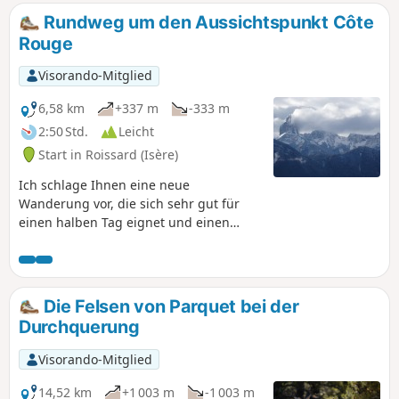
mit 6:30 Stunden bei sehr gutem Tempo, 7:30 Stunden bei
Rundweg um den Aussichtspunkt Côte
gemächlicherem Tempo. Wie überall auf den Hochebenen
Rouge
des Vercors sollte diese Wanderung nur bei gutem Wetter
unternommen werden.
Visorando-Mitglied
6,58 km
+337 m
-333 m
2:50 Std.
Leicht
Start in Roissard (Isère)
Ich schlage Ihnen eine neue
Wanderung vor, die sich sehr gut für
einen halben Tag eignet und einen
herrlichen Aussichtspunkt auf dem
Gipfel der Côte Rouge bietet.
Die Felsen von Parquet bei der
Durchquerung
Visorando-Mitglied
14,52 km
+1 003 m
-1 003 m