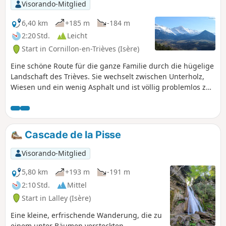
Visorando-Mitglied
6,40 km
+185 m
-184 m
2:20 Std.
Leicht
Start in Cornillon-en-Trièves (Isère)
Eine schöne Route für die ganze Familie durch die hügelige
Landschaft des Trièves. Sie wechselt zwischen Unterholz,
Wiesen und ein wenig Asphalt und ist völlig problemlos zu
bewältigen.
Cascade de la Pisse
Visorando-Mitglied
5,80 km
+193 m
-191 m
2:10 Std.
Mittel
Start in Lalley (Isère)
Eine kleine, erfrischende Wanderung, die zu
einem unter Bäumen versteckten,