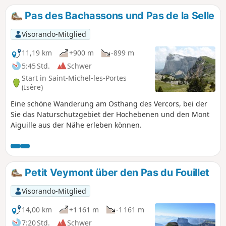
Pas des Bachassons und Pas de la Selle
Visorando-Mitglied
11,19 km
+900 m
-899 m
5:45 Std.
Schwer
Start in Saint-Michel-les-Portes
(Isère)
Eine schöne Wanderung am Osthang des Vercors, bei der
Sie das Naturschutzgebiet der Hochebenen und den Mont
Aiguille aus der Nähe erleben können.
Petit Veymont über den Pas du Fouillet
Visorando-Mitglied
14,00 km
+1 161 m
-1 161 m
7:20 Std.
Schwer