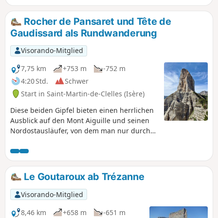
Trièves. Im Mai und Juni ist das Vallon
du Combau ein tolles Ziel, um die Flora
Rocher de Pansaret und Tête de
und Fauna, insbesondere die
Gaudissard als Rundwanderung
Murmeltiere, zu genießen. Bis zum Pas
de l'Essaure eher leichte Wanderung,
Visorando-Mitglied
dann etwas anspruchsvoller.
7,75 km
+753 m
-752 m
4:20 Std.
Schwer
Start in Saint-Martin-de-Clelles (Isère)
Diese beiden Gipfel bieten einen herrlichen
Ausblick auf den Mont Aiguille und seinen
Nordostausläufer, von dem man nur durch
tiefe Schluchten getrennt ist. Doch diese
Aussicht muss man sich verdienen, denn die
Strecke ist anspruchsvoll, führt über
teilweise vergessene und oft sehr steile
Le Goutaroux ab Trézanne
Wege, die nur bei trockenem Wetter
begehbar sind. Aber die Anstrengung wird
Visorando-Mitglied
voll und ganz belohnt.
8,46 km
+658 m
-651 m