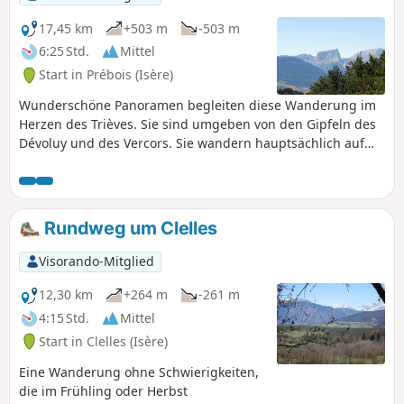
17,45 km
+503 m
-503 m
6:25 Std.
Mittel
Start in Prébois (Isère)
Wunderschöne Panoramen begleiten diese Wanderung im
Herzen des Trièves. Sie sind umgeben von den Gipfeln des
Dévoluy und des Vercors. Sie wandern hauptsächlich auf
schönen Wegen und teilweise auf kleinen Straßen.
Rundweg um Clelles
Visorando-Mitglied
12,30 km
+264 m
-261 m
4:15 Std.
Mittel
Start in Clelles (Isère)
Eine Wanderung ohne Schwierigkeiten,
die im Frühling oder Herbst