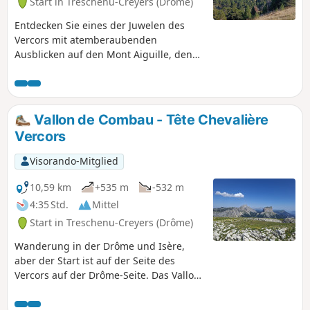
Start in Treschenu-Creyers (Drôme)
Entdecken Sie eines der Juwelen des
Vercors mit atemberaubenden
Ausblicken auf den Mont Aiguille, den
Grand Veymont, den Valbonnais und die
Écrins in der Ferne. Zwischen dem Pas
de l'Essaure und der Tête Chevalière
können Sie Steinböcke, Gämsen und
Vallon de Combau - Tête Chevalière
Wildschweine beobachten.
Vercors
Visorando-Mitglied
10,59 km
+535 m
-532 m
4:35 Std.
Mittel
Start in Treschenu-Creyers (Drôme)
Wanderung in der Drôme und Isère,
aber der Start ist auf der Seite des
Vercors auf der Drôme-Seite. Das Vallon
de Combau und der Tête Chevalière auf
1951m. Panoramablick auf das Tal von