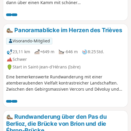
dann über einen Kamm mit schöner
Aussicht. Der Abstieg führt vorbei an
den Sucettes de Bornes, einer
interessanten geologischen
Sehenswürdigkeit.
Panoramablicke im Herzen des Trièves
Visorando-Mitglied
23,11 km
+649 m
-646 m
8:25 Std.
Schwer
Start in Saint-Jean-d'Hérans (Isère)
Eine bemerkenswerte Rundwanderung mit einer
atemberaubenden Vielfalt kontrastreicher Landschaften.
Zwischen den Gebirgsmassiven Vercors und Dévoluy und
ihren symbolträchtigen Gipfeln offenbart Ihnen das Trièves
eine erhabene undunberührte Natur .
Rundwanderung über den Pas du
Berlioz, die Brücke von Brion und die
Ébron-Brücke