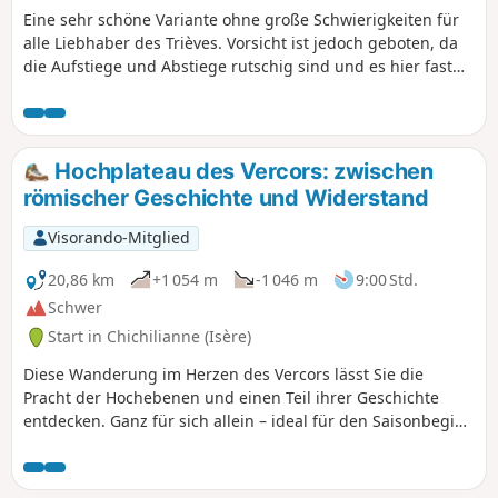
Eine sehr schöne Variante ohne große Schwierigkeiten für
alle Liebhaber des Trièves. Vorsicht ist jedoch geboten, da
die Aufstiege und Abstiege rutschig sind und es hier fast
keine Markierungen gibt. Es ist daher besser, sich zu
orientieren und diese Tour bei klarem Wetter zu machen.
Hochplateau des Vercors: zwischen
römischer Geschichte und Widerstand
Visorando-Mitglied
20,86 km
+1 054 m
-1 046 m
9:00 Std.
Schwer
Start in Chichilianne (Isère)
Diese Wanderung im Herzen des Vercors lässt Sie die
Pracht der Hochebenen und einen Teil ihrer Geschichte
entdecken. Ganz für sich allein – ideal für den Saisonbeginn
oder -ausklang, wenn in den anderen Gebirgsmassiven
noch Schnee liegt. Der Höhenunterschied ist moderat, doch
die Kilometerzahl ist nicht zu unterschätzen: Rechnen Sie