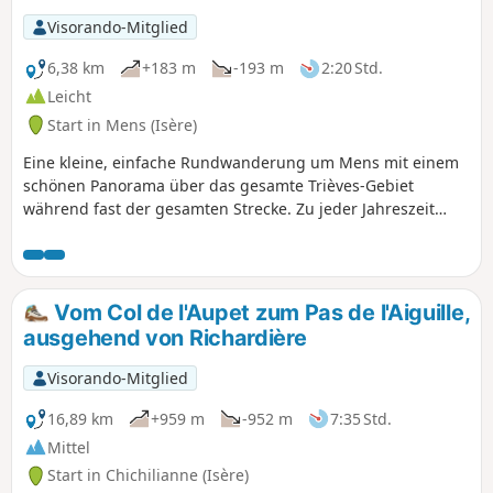
Visorando-Mitglied
6,38 km
+183 m
-193 m
2:20 Std.
Leicht
Start in Mens (Isère)
Eine kleine, einfache Rundwanderung um Mens mit einem
schönen Panorama über das gesamte Trièves-Gebiet
während fast der gesamten Strecke. Zu jeder Jahreszeit
möglich. Vor oder nach der Wanderung können Sie die
Geschäfte oder Cafés von Mens genießen.
Vom Col de l'Aupet zum Pas de l'Aiguille,
ausgehend von Richardière
Visorando-Mitglied
16,89 km
+959 m
-952 m
7:35 Std.
Mittel
Start in Chichilianne (Isère)