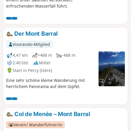
erfrischenden Wasserfall führt.
Der Mont Barral
Visorando-Mitglied
4,47 km
+488 m
-488 m
2:40 Std.
Mittel
Start in Percy (Isère)
Eine sehr schöne kleine Wanderung mit
herrlichem Panorama auf dem Gipfel.
Col de Menée – Mont Barral
Verein/ Wanderführer/in