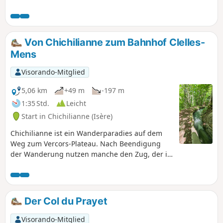
360-Grad-Landschaft bewundern
können. (!) Vorsicht während der
Almzeit, da zwischen (3) und (4) Herden
und Patous (Schutzhunde) anwesend
Von Chichilianne zum Bahnhof Clelles-
sind. Siehe Praktische Informationen.
Mens
Visorando-Mitglied
5,06 km
+49 m
-197 m
1:35 Std.
Leicht
Start in Chichilianne (Isère)
Chichilianne ist ein Wanderparadies auf dem
Weg zum Vercors-Plateau. Nach Beendigung
der Wanderung nutzen manche den Zug, der in
Clelles hält. Doch nur wenige Wanderer wissen,
dass man von Chichilianne oder La Richardière
aus in weniger als zwei Stunden den Bahnhof
von Clelles erreichen kann, indem man fast drei
Der Col du Prayet
Kilometer lang einem Bewässerungskanal folgt.
Diese Rückwanderung nach Clelles kann auch
Visorando-Mitglied