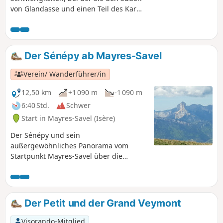
von Glandasse und einen Teil des Kar
d'Archiane entdecken können.
Möglichkeit, Geier zu sehen. 225°-
Ausblick vom Gipfel des Serre de
Beaupuy. Wenig frequentierte
Der Sénépy ab Mayres-Savel
Wanderung.
Verein/ Wanderführer/in
12,50 km
+1 090 m
-1 090 m
6:40 Std.
Schwer
Start in Mayres-Savel (Isère)
Der Sénépy und sein
außergewöhnliches Panorama vom
Startpunkt Mayres-Savel über die
Bergkämme.
Der Petit und der Grand Veymont
Visorando-Mitglied