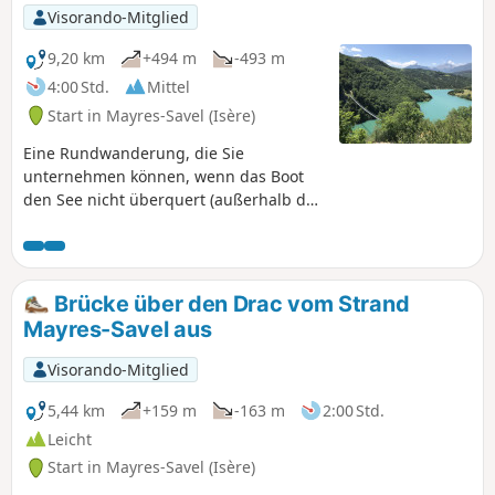
Brion. Sie ist kaum länger als mit dem
Visorando-Mitglied
Boot, da man nicht bis zur Anlegestelle
laufen muss, die ziemlich weit entfernt
9,20 km
+494 m
-493 m
ist. Allerdings muss ein Teil der Strecke
4:00 Std.
Mittel
hin und zurück gelaufen werden.
Start in Mayres-Savel (Isère)
Eine Rundwanderung, die Sie
unternehmen können, wenn das Boot
den See nicht überquert (außerhalb der
Saison) oder wenn Sie sich Zeit lassen
und die Stege an zwei Tagen
überqueren möchten. Siehe Wanderung
Pont de Brion und Ébron-Steg. Diese
Brücke über den Drac vom Strand
Wanderung ist nicht für Personen
Mayres-Savel aus
geeignet, die unter Höhenangst oder
einer Phobie vor Einstürzen leiden.
Visorando-Mitglied
5,44 km
+159 m
-163 m
2:00 Std.
Leicht
Start in Mayres-Savel (Isère)