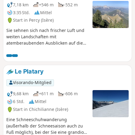
7,18 km
+546 m
-552 m
3:35 Std.
Mittel
Start in Percy (Isère)
Sie sehnen sich nach frischer Luft und
weiten Landschaften mit
atemberaubenden Ausblicken auf die
Bergkette des Vercors und das Ecrins-
Massiv? Diese Wanderung mit mittlerem
Schwierigkeitsgrad vermittelt Ihnen das
Gefühl, im Hochgebirge zu sein.
Le Platary
Visorando-Mitglied
9,68 km
+611 m
-606 m
6 Std.
Mittel
Start in Chichilianne (Isère)
Eine Schneeschuhwanderung
(außerhalb der Schneesaison auch zu
Fuß möglich), bei der Sie eine grandiose