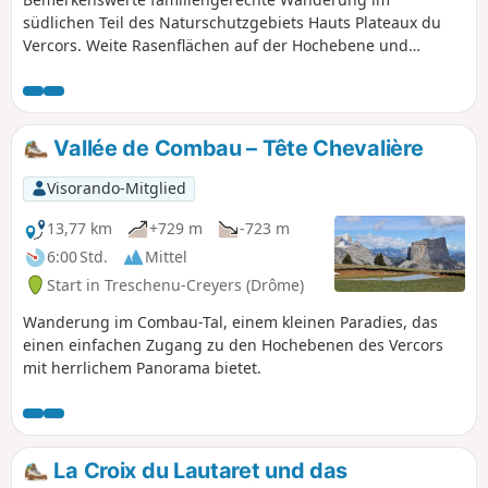
südlichen Teil des Naturschutzgebiets Hauts Plateaux du
Vercors. Weite Rasenflächen auf der Hochebene und
Aussichtspunkte mit Blick auf die Landschaft Trièves und
den Gipfel Mont Aiguille, die Ausläufer von Oisans und
Dévoluy.
Vallée de Combau – Tête Chevalière
Visorando-Mitglied
13,77 km
+729 m
-723 m
6:00 Std.
Mittel
Start in Treschenu-Creyers (Drôme)
Wanderung im Combau-Tal, einem kleinen Paradies, das
einen einfachen Zugang zu den Hochebenen des Vercors
mit herrlichem Panorama bietet.
La Croix du Lautaret und das