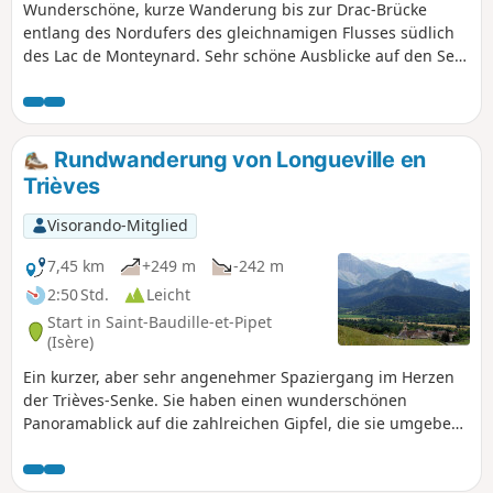
Wunderschöne, kurze Wanderung bis zur Drac-Brücke
entlang des Nordufers des gleichnamigen Flusses südlich
des Lac de Monteynard. Sehr schöne Ausblicke auf den See
und den Fluss bis zur Überquerung der Himalaya-Brücke
vor dem Rückweg.
Rundwanderung von Longueville en
Trièves
Visorando-Mitglied
7,45 km
+249 m
-242 m
2:50 Std.
Leicht
Start in Saint-Baudille-et-Pipet
(Isère)
Ein kurzer, aber sehr angenehmer Spaziergang im Herzen
der Trièves-Senke. Sie haben einen wunderschönen
Panoramablick auf die zahlreichen Gipfel, die sie umgeben.
Ein Spaziergang, der besonders für Familien geeignet ist.