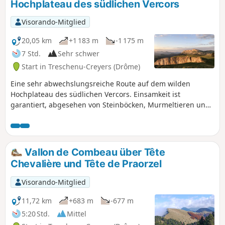
Hochplateau des südlichen Vercors
Visorando-Mitglied
20,05 km
+1 183 m
-1 175 m
7 Std.
Sehr schwer
Start in Treschenu-Creyers (Drôme)
Eine sehr abwechslungsreiche Route auf dem wilden
Hochplateau des südlichen Vercors. Einsamkeit ist
garantiert, abgesehen von Steinböcken, Murmeltieren und
Geiern. Diese Wanderung ist nicht markiert, nur einige
topografische Orientierungspunkte helfen Ihnen, sich auf
den fast 16 km zurechtzufinden. Die Orientierung ist jedoch
einfach, da die Sicht in der Regel sehr gut ist. Diese
Vallon de Combeau über Tête
Wanderung ist eine hervorragende Übung für das Wandern
Chevalière und Tête de Praorzel
abseits der Wege. Einige Orientierungstipps finden Sie
unter „Praktische Informationen”.
Visorando-Mitglied
11,72 km
+683 m
-677 m
5:20 Std.
Mittel