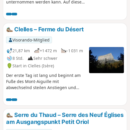
unternommen werden kann. Auf dieser
Tour können Sie diese Ecke des Trièves
mit ihren im Frühling schneebedeckten
Bergen sowie das Dorf Clelles
entdecken. Während der gesamten
Clelles – Ferme du Désert
Strecke haben Sie einen Blick auf den
Vercors mit dem nahe gelegenen Mont
Visorando-Mitglied
Aiguille, den Obiou und in der Ferne
das Oisans-Massiv.
21,87 km
+1 472 m
-1 031 m
8 Std.
Sehr schwer
Start in Clelles (Isère)
Der erste Tag ist lang und beginnt am
Fuße des Mont-Aiguille mit
abwechselnd steilen Anstiegen und
ruhigeren Passagen durch Almwiesen
und Wälder.
Serre du Thaud – Serre des Neuf Églises
am Ausgangspunkt Petit Oriol