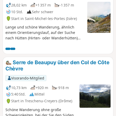
Picknickpause eignet. Anschließend kehren Sie zum Pas des
28,02 km
+1 357 m
-1 357 m
Bachassons zurück, um die Wanderung fortzusetzen.
10 Std.
Sehr schwer
Start in Saint-Michel-les-Portes (Isère)
Lange und schöne Wanderung, ähnlich
einem Orientierungslauf, auf der Suche
nach Hütten (Hirten- oder Wanderhütten)
und wertvollen Quellen auf den Hochebenen
des Vercors. Fabelhafte Landschaften
garantiert. Höhepunkt ist zweifellos die
schönste Naturstätte der Hochebenen, die
Serre de Beaupuy über den Col de Côte
Ebene von La Queyrie, wo ich mich am
Chèvre
liebsten als Murmeltier wiedergeboren
sehen würde, mit ihrem beschnittenen
Visorando-Mitglied
Baum und ihrem atemberaubenden
römischen Steinbruch.
10,73 km
+920 m
-918 m
5:40 Std.
Mittel
Start in Treschenu-Creyers (Drôme)
Schöne Wanderung ohne große
Schwierigkeiten, bei der Sie den Süden