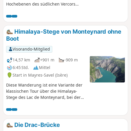
Hochebenen des südlichen Vercors
eintauchen kann – ohne größere
Schwierigkeiten außer der Orientierung
und mit überschaubaren
Höhenunterschieden. Für Liebhaber der
Himalaya-Stege von Monteynard ohne
Einsamkeit und der Weite, die sich nicht
Boot
scheuen, abseits der ausgetretenen
Pfade zu wandern.
Visorando-Mitglied
14,57 km
+901 m
-909 m
6:45 Std.
Mittel
Start in Mayres-Savel (Isère)
Diese Wanderung ist eine Variante der
klassischen Tour über die Himalaya-
Stege des Lac de Monteynard, bei der
man nicht mit dem Boot (kostenpflichtig)
zurück zum Ausgangspunkt gehen
muss. Außerdem führt diese Route über
den Pas du Berlioz (sehr schöne
Die Drac-Brücke
Aussicht auf den See) und die Pont de