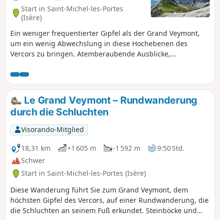
Start in Saint-Michel-les-Portes
(Isère)
Ein weniger frequentierter Gipfel als der Grand Veymont,
um ein wenig Abwechslung in diese Hochebenen des
Vercors zu bringen. Atemberaubende Ausblicke,
insbesondere auf den Mont Aiguille, der den gesamten
Beginn der Wanderung und einen Teil des Rückwegs
dominiert. Murmeltier, Steinböcke und Alpendohlen werden
Sie nach dem Aufstieg zum Pas du Fouillet begrüßen. Diese
Le Grand Veymont – Rundwanderung
Wanderung ist für Hunde völlig verboten, da sie im
durch die Schluchten
Naturschutzgebiet der Hochebenen des Vercors liegt.
Visorando-Mitglied
18,31 km
+1 605 m
-1 592 m
9:50 Std.
Schwer
Start in Saint-Michel-les-Portes (Isère)
Diese Wanderung führt Sie zum Grand Veymont, dem
höchsten Gipfel des Vercors, auf einer Rundwanderung, die
die Schluchten an seinem Fuß erkundet. Steinböcke und