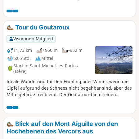
majestätischer Bug, der die Dörfer Trézanne und
Richardière überragt.
Tour du Goutaroux
Visorando-Mitglied
11,73 km
+960 m
-952 m
6:05 Std.
Mittel
Start in Saint-Michel-les-Portes
(Isère)
Ideale Wanderung für den Frühling oder Winter, wenn die
Gipfel aufgrund des Schnees nicht begehbar sind, aber das
Mittelgebirge frei bleibt. Der Goutaroux bietet einen
herrlichen Blick auf alle umliegenden Gebirgsmassive: den
Mont Aguille und den Vercors, den Trièves, die Alpen bis
nach Grenoble und die Chartreuse. Diese Rundwanderung
ist eine Alternative zur Hin- und Rückwanderung von
Blick auf den Mont Aiguille von den
Trézanne aus.
Hochebenen des Vercors aus