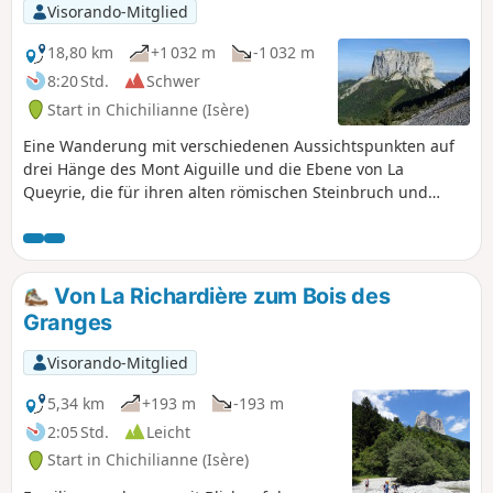
Visorando-Mitglied
18,80 km
+1 032 m
-1 032 m
8:20 Std.
Schwer
Start in Chichilianne (Isère)
Eine Wanderung mit verschiedenen Aussichtspunkten auf
drei Hänge des Mont Aiguille und die Ebene von La
Queyrie, die für ihren alten römischen Steinbruch und
ihren berühmten geschnitzten Baum bekannt ist.
Von La Richardière zum Bois des
Granges
Visorando-Mitglied
5,34 km
+193 m
-193 m
2:05 Std.
Leicht
Start in Chichilianne (Isère)