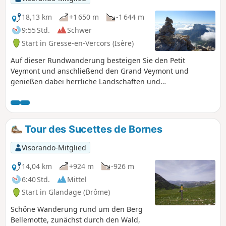
18,13 km
+1 650 m
-1 644 m
9:55 Std.
Schwer
Start in Gresse-en-Vercors (Isère)
Auf dieser Rundwanderung besteigen Sie den Petit
Veymont und anschließend den Grand Veymont und
genießen dabei herrliche Landschaften und
beeindruckende Ausblicke auf den Mont Aiguille oder den
Kamm des Vercors, bei schönem Wetter sogar auf das
Écrins-Massiv. Die Anwesenheit zahlreicher Tiere (Gämsen,
Murmeltiere und Steinböcke) wird diese lange Wanderung
Tour des Sucettes de Bornes
zu einem unvergesslichen Erlebnis machen.
Visorando-Mitglied
14,04 km
+924 m
-926 m
6:40 Std.
Mittel
Start in Glandage (Drôme)
Schöne Wanderung rund um den Berg
Bellemotte, zunächst durch den Wald,