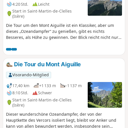
4:20 Std.
Leicht
Start in Saint-Martin-de-Clelles
(Isère)
Die Tour um den Mont Aiguille ist ein Klassiker, aber um
dieses „Ozeandampfer“ zu genießen, gibt es nichts
Besseres, als Höhe zu gewinnen. Der Blick reicht nicht nur
auf den Mont Aiguille, denn vom Gipfel des Goutaroux hat
man einen 360°-Blick: von Grenoble bis zum Trièves und bis
zum Dévoluy auf der einen Seite. Von den Bergkämmen des
Vercors bis zur Chartreuse auf der anderen Seite.
Die Tour du Mont Aiguille
Visorando-Mitglied
17,40 km
+1 133 m
-1 137 m
8:10 Std.
Schwer
Start in Saint-Martin-de-Clelles
(Isère)
Dieser wunderschöne Ozeandampfer, der von der
Hauptkette des Vercors isoliert liegt, bleibt vor Anker und
kann von allen bewundert werden, insbesondere sein