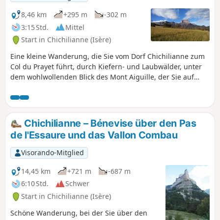
in umgekehrter Richtung zurückgelegt werden,
wenn Sie Ihre Tour beginnen.
8,46 km
+295 m
-302 m
3:15 Std.
Mittel
Start in Chichilianne (Isère)
Eine kleine Wanderung, die Sie vom Dorf Chichilianne zum
Col du Prayet führt, durch Kiefern- und Laubwälder, unter
dem wohlwollenden Blick des Mont Aiguille, der Sie auf
dem gesamten Weg begleitet.
Chichilianne – Bénevise über den Pas
de l'Essaure und das Vallon Combau
Visorando-Mitglied
14,45 km
+721 m
-687 m
6:10 Std.
Schwer
Start in Chichilianne (Isère)
Schöne Wanderung, bei der Sie über den