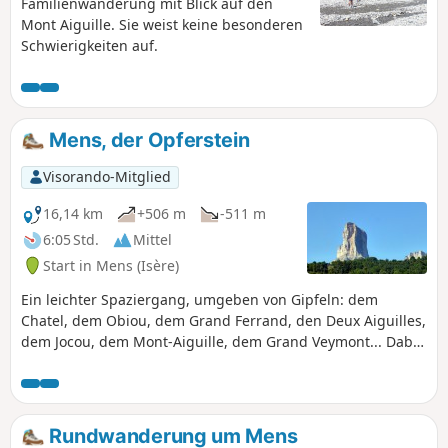
Familienwanderung mit Blick auf den
Mont Aiguille. Sie weist keine besonderen
Schwierigkeiten auf.
Mens, der Opferstein
Visorando-Mitglied
16,14 km
+506 m
-511 m
6:05 Std.
Mittel
Start in Mens (Isère)
Ein leichter Spaziergang, umgeben von Gipfeln: dem
Chatel, dem Obiou, dem Grand Ferrand, den Deux Aiguilles,
dem Jocou, dem Mont-Aiguille, dem Grand Veymont... Dabei
durchquert man die Dörfer des Trièves. Eine recht schattige
Wanderung, ideal im Sommer.
Rundwanderung um Mens