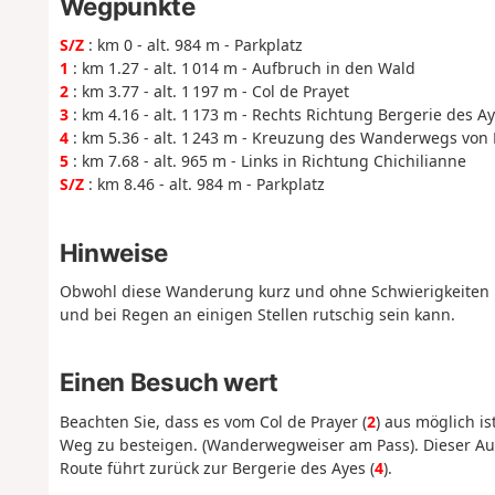
Wegpunkte
S/Z
: km 0 - alt. 984 m - Parkplatz
1
: km 1.27 - alt. 1 014 m - Aufbruch in den Wald
2
: km 3.77 - alt. 1 197 m - Col de Prayet
3
: km 4.16 - alt. 1 173 m - Rechts Richtung Bergerie des A
4
: km 5.36 - alt. 1 243 m - Kreuzung des Wanderwegs von 
5
: km 7.68 - alt. 965 m - Links in Richtung Chichilianne
S/Z
: km 8.46 - alt. 984 m - Parkplatz
Hinweise
Obwohl diese Wanderung kurz und ohne Schwierigkeiten ist
und bei Regen an einigen Stellen rutschig sein kann.
Einen Besuch wert
Beachten Sie, dass es vom Col de Prayer (
2
) aus möglich i
Weg zu besteigen. (Wanderwegweiser am Pass). Dieser Auf
Route führt zurück zur Bergerie des Ayes (
4
).