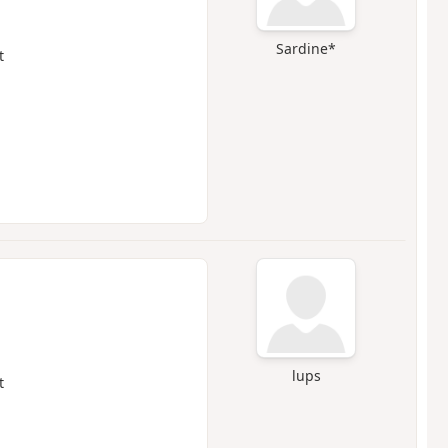
Sardine*
t
lups
t