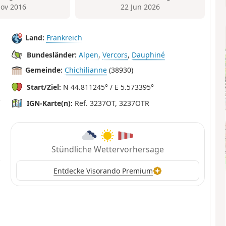
ov 2016
22 Jun 2026
Land:
Frankreich
Bundesländer:
Alpen
,
Vercors
,
Dauphiné
Gemeinde:
Chichilianne
(38930)
Start/Ziel:
N 44.811245° / E 5.573395°
IGN-Karte(n):
Ref. 3237OT, 3237OTR
Stündliche Wettervorhersage
Entdecke Visorando Premium