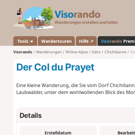
V
i
s
o
r
a
Tools
Wandertouren
Hilfe ↗
Viso
rando
Prem
n
Visorando
Wanderungen
Rhône-Alpes
Isère
Chichilianne
De
d
o
Der Col du Prayet
Eine kleine Wanderung, die Sie vom Dorf Chichiliann
Laubwälder, unter dem wohlwollenden Blick des Mont
Details
Erstelldatum
Bearbei