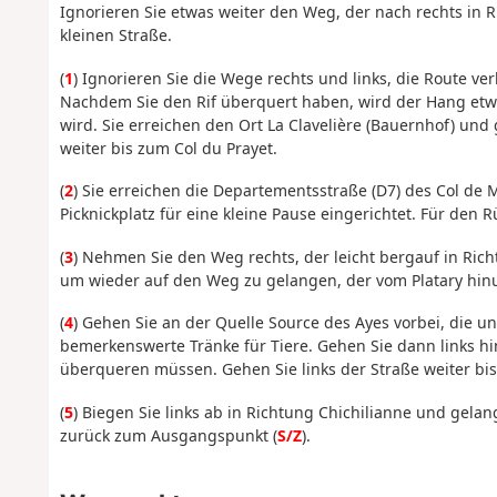
Ignorieren Sie etwas weiter den Weg, der nach rechts in R
kleinen Straße.
(
1
) Ignorieren Sie die Wege rechts und links, die Route ver
Nachdem Sie den Rif überquert haben, wird der Hang etwa
wird. Sie erreichen den Ort La Clavelière (Bauernhof) und 
weiter bis zum Col du Prayet.
(
2
) Sie erreichen die Departementsstraße (D7) des Col de M
Picknickplatz für eine kleine Pause eingerichtet. Für den
(
3
) Nehmen Sie den Weg rechts, der leicht bergauf in Richt
um wieder auf den Weg zu gelangen, der vom Platary hinu
(
4
) Gehen Sie an der Quelle Source des Ayes vorbei, die u
bemerkenswerte Tränke für Tiere. Gehen Sie dann links hin
überqueren müssen. Gehen Sie links der Straße weiter bi
(
5
) Biegen Sie links ab in Richtung Chichilianne und gela
zurück zum Ausgangspunkt (
S/Z
).