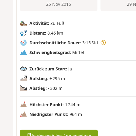
25 Nov 2016
29 N
Aktivität:
Zu Fuß
Distanz:
8,46 km
Durchschnittliche Dauer:
3:15 Std.
Schwierigkeitsgrad:
Mittel
Zurück zum Start:
Ja
Aufstieg:
+ 295 m
Abstieg:
- 302 m
Höchster Punkt:
1 244 m
Niedrigster Punkt:
964 m
In der mobilen App anzeigen