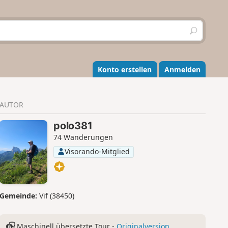
S
u
c
h
e
Konto erstellen
Anmelden
n
AUTOR
polo381
74 Wanderungen
Visorando-Mitglied
Gemeinde:
Vif (38450)
Maschinell übersetzte Tour -
Originalversion