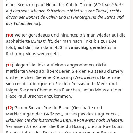
einer Kreuzung auf Höhe des Col du Thaud (
Blick nach links
auf den sehr schönen Schweinezuchtbetrieb von Thaud, rechts
davon der Bonnet de Calvin und im Hintergrund die Écrins und
das Valgaudemar
).
(
10
) Weiter geradeaus und hinunter, bis man wieder auf die
asphaltierte D34D trifft, der man nach links bis zur D34
folgt,
auf der
man dann 450 m
vorsichtig
geradeaus in
Richtung Mens weitergeht.
(
11
) Biegen Sie links auf einen angenehmen, nicht
markierten Weg ab, überqueren Sie den Ruisseau d'Emery
und erreichen Sie eine Kreuzung (Wegweiser). Halten Sie
sich rechts, überqueren Sie den Ruisseau de Mens und
folgen Sie dem Chemin des Planches, um in Mens auf der
Place Paul Brachet anzukommen.
(
12
) Gehen Sie zur Rue du Breuil (Geschäfte und
Markierungen des GR®965 „Sur les pas des Huguenots“).
Erkunden Sie das historische Zentrum von Mens nach Belieben.
Verlassen
Sie
es über die Rue du Bourg
,
die zur Rue Louis
Rippert führt, der Sie bis zur Kreuzung mit der Rue des