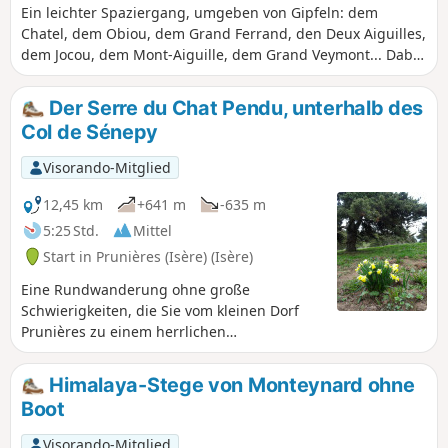
Ein leichter Spaziergang, umgeben von Gipfeln: dem
Chatel, dem Obiou, dem Grand Ferrand, den Deux Aiguilles,
dem Jocou, dem Mont-Aiguille, dem Grand Veymont... Dabei
durchquert man die Dörfer des Trièves. Eine recht schattige
Wanderung, ideal im Sommer.
Der Serre du Chat Pendu, unterhalb des
Col de Sénepy
Visorando-Mitglied
12,45 km
+641 m
-635 m
5:25 Std.
Mittel
Start in Prunières (Isère) (Isère)
Eine Rundwanderung ohne große
Schwierigkeiten, die Sie vom kleinen Dorf
Prunières zu einem herrlichen
Panoramablick auf das Trièves und darüber
hinaus auf das Oisans und das Obiou-
Himalaya-Stege von Monteynard ohne
Massiv führt.
Boot
Visorando-Mitglied