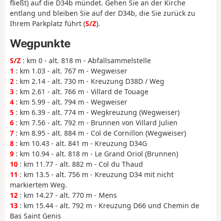
fließt) auf die D34b mündet. Gehen Sie an der Kirche
entlang und bleiben Sie auf der D34b, die Sie zurück zu
Ihrem Parkplatz führt (
S/Z
).
Wegpunkte
S/Z
: km 0 - alt. 818 m - Abfallsammelstelle
1
: km 1.03 - alt. 767 m - Wegweiser
2
: km 2.14 - alt. 730 m - Kreuzung D38D / Weg
3
: km 2.61 - alt. 766 m - Villard de Touage
4
: km 5.99 - alt. 794 m - Wegweiser
5
: km 6.39 - alt. 774 m - Wegkreuzung (Wegweiser)
6
: km 7.56 - alt. 792 m - Brunnen von Villard Julien
7
: km 8.95 - alt. 884 m - Col de Cornillon (Wegweiser)
8
: km 10.43 - alt. 841 m - Kreuzung D34G
9
: km 10.94 - alt. 818 m - Le Grand Oriol (Brunnen)
10
: km 11.77 - alt. 882 m - Col du Thaud
11
: km 13.5 - alt. 756 m - Kreuzung D34 mit nicht
markiertem Weg.
12
: km 14.27 - alt. 770 m - Mens
13
: km 15.44 - alt. 792 m - Kreuzung D66 und Chemin de
Bas Saint Genis