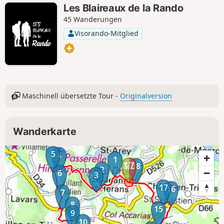
Les Blaireaux de la Rando
45 Wanderungen
Visorando-Mitglied
Maschinell übersetzte Tour -
Originalversion
Wanderkarte
5
4
1
18
2
6
3
17
16
7
8
15
9
10