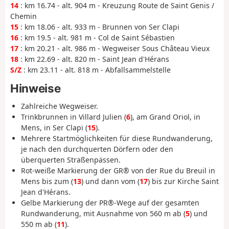
14
: km 16.74 - alt. 904 m - Kreuzung Route de Saint Genis /
Chemin
15
: km 18.06 - alt. 933 m - Brunnen von Ser Clapi
16
: km 19.5 - alt. 981 m - Col de Saint Sébastien
17
: km 20.21 - alt. 986 m - Wegweiser Sous Château Vieux
18
: km 22.69 - alt. 820 m - Saint Jean d'Hérans
S/Z
: km 23.11 - alt. 818 m - Abfallsammelstelle
Hinweise
Zahlreiche Wegweiser.
Trinkbrunnen in Villard Julien (
6
), am Grand Oriol, in
Mens, in Ser Clapi (
15
).
Mehrere Startmöglichkeiten für diese Rundwanderung,
je nach den durchquerten Dörfern oder den
überquerten Straßenpässen.
Rot-weiße Markierung der GR® von der Rue du Breuil in
Mens bis zum (
13
) und dann vom (
17
) bis zur Kirche Saint
Jean d'Hérans.
Gelbe Markierung der PR®-Wege auf der gesamten
Rundwanderung, mit Ausnahme von 560 m ab (
5
) und
550 m ab (
11
).