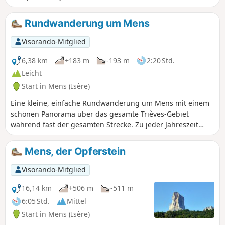
Bergkämme.
Rundwanderung um Mens
Visorando-Mitglied
6,38 km
+183 m
-193 m
2:20 Std.
Leicht
Start in Mens (Isère)
Eine kleine, einfache Rundwanderung um Mens mit einem
schönen Panorama über das gesamte Trièves-Gebiet
während fast der gesamten Strecke. Zu jeder Jahreszeit
möglich. Vor oder nach der Wanderung können Sie die
Geschäfte oder Cafés von Mens genießen.
Mens, der Opferstein
Visorando-Mitglied
16,14 km
+506 m
-511 m
6:05 Std.
Mittel
Start in Mens (Isère)