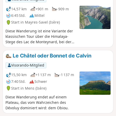
14,57 km
+901 m
-909 m
6:45 Std.
Mittel
Start in Mayres-Savel (Isère)
Diese Wanderung ist eine Variante der
klassischen Tour über die Himalaya-
Stege des Lac de Monteynard, bei der
man nicht mit dem Boot (kostenpflichtig)
zurück zum Ausgangspunkt gehen
Le Châtel oder Bonnet de Calvin
muss. Außerdem führt diese Route über
den Pas du Berlioz (sehr schöne
Visorando-Mitglied
Aussicht auf den See) und die Pont de
Brion. Sie ist kaum länger als mit dem
15,50 km
+1 137 m
-1 137 m
Boot, da man nicht bis zur Anlegestelle
7:40 Std.
Schwer
laufen muss, die ziemlich weit entfernt
Start in Mens (Isère)
ist. Allerdings muss ein Teil der Strecke
hin und zurück gelaufen werden.
Diese Wanderung endet auf einem
Plateau, das vom Wahrzeichen des
Dévoluy dominiert wird: dem Obiou.