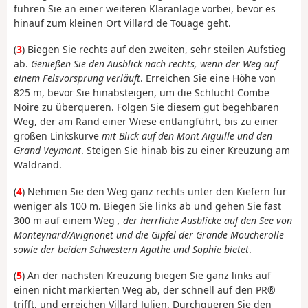
führen Sie an einer weiteren Kläranlage vorbei, bevor es
hinauf zum kleinen Ort Villard de Touage geht.
(
3
) Biegen Sie rechts auf den zweiten, sehr steilen Aufstieg
ab.
Genießen Sie den Ausblick nach rechts, wenn der Weg auf
einem Felsvorsprung verläuft
. Erreichen Sie eine Höhe von
825 m, bevor Sie hinabsteigen, um die Schlucht Combe
Noire zu überqueren. Folgen Sie diesem gut begehbaren
Weg, der am Rand einer Wiese entlangführt, bis zu einer
großen Linkskurve
mit Blick auf den Mont Aiguille und den
Grand Veymont
. Steigen Sie hinab bis zu einer Kreuzung am
Waldrand.
(
4
) Nehmen Sie den Weg ganz rechts unter den Kiefern für
weniger als 100 m. Biegen Sie links ab und gehen Sie fast
300 m auf einem Weg
, der herrliche Ausblicke auf den See von
Monteynard/Avignonet und die Gipfel der Grande Moucherolle
sowie der beiden Schwestern Agathe und Sophie bietet
.
(
5
) An der nächsten Kreuzung biegen Sie ganz links auf
einen nicht markierten Weg ab, der schnell auf den PR®
trifft, und erreichen Villard Julien. Durchqueren Sie den