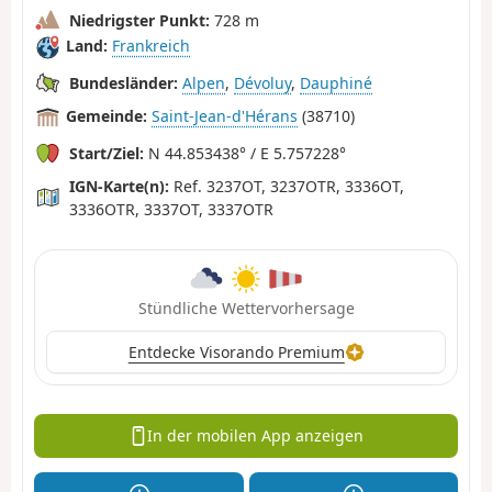
Niedrigster Punkt:
728 m
Land:
Frankreich
Bundesländer:
Alpen
,
Dévoluy
,
Dauphiné
Gemeinde:
Saint-Jean-d'Hérans
(38710)
Start/Ziel:
N 44.853438° / E 5.757228°
IGN-Karte(n):
Ref. 3237OT, 3237OTR, 3336OT,
3336OTR, 3337OT, 3337OTR
Stündliche Wettervorhersage
Entdecke Visorando Premium
In der mobilen App anzeigen