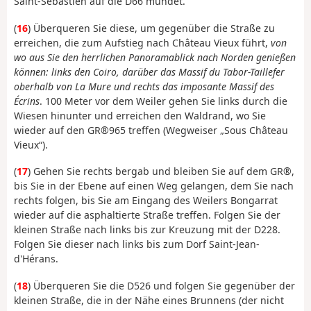
Saint-Sébastien auf die D66 mündet.
(
16
) Überqueren Sie diese, um gegenüber die Straße zu
erreichen, die zum Aufstieg nach Château Vieux führt,
von
wo aus Sie den herrlichen Panoramablick nach Norden genießen
können: links den Coiro, darüber das Massif du Tabor-Taillefer
oberhalb von La Mure und rechts das imposante Massif des
Écrins
. 100 Meter vor dem Weiler gehen Sie links durch die
Wiesen hinunter und erreichen den Waldrand, wo Sie
wieder auf den GR®965 treffen (Wegweiser „Sous Château
Vieux“).
(
17
) Gehen Sie rechts bergab und bleiben Sie auf dem GR®,
bis Sie in der Ebene auf einen Weg gelangen, dem Sie nach
rechts folgen, bis Sie am Eingang des Weilers Bongarrat
wieder auf die asphaltierte Straße treffen. Folgen Sie der
kleinen Straße nach links bis zur Kreuzung mit der D228.
Folgen Sie dieser nach links bis zum Dorf Saint-Jean-
d'Hérans.
(
18
) Überqueren Sie die D526 und folgen Sie gegenüber der
kleinen Straße, die in der Nähe eines Brunnens (der nicht