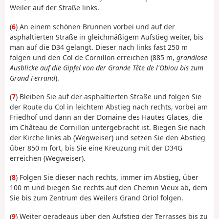
Weiler auf der Straße links.
(
6
) An einem schönen Brunnen vorbei und auf der
asphaltierten Straße in gleichmäßigem Aufstieg weiter, bis
man auf die D34 gelangt. Dieser nach links fast 250 m
folgen und den Col de Cornillon erreichen (885 m,
grandiose
Ausblicke auf die Gipfel von der Grande Tête de l'Obiou bis zum
Grand Ferrand
).
(
7
) Bleiben Sie auf der asphaltierten Straße und folgen Sie
der Route du Col in leichtem Abstieg nach rechts, vorbei am
Friedhof und dann an der Domaine des Hautes Glaces, die
im Château de Cornillon untergebracht ist. Biegen Sie nach
der Kirche links ab (Wegweiser) und setzen Sie den Abstieg
über 850 m fort, bis Sie eine Kreuzung mit der D34G
erreichen (Wegweiser).
(
8
) Folgen Sie dieser nach rechts, immer im Abstieg, über
100 m und biegen Sie rechts auf den Chemin Vieux ab, dem
Sie bis zum Zentrum des Weilers Grand Oriol folgen.
(
9
) Weiter geradeaus über den Aufstieg der Terrasses bis zu