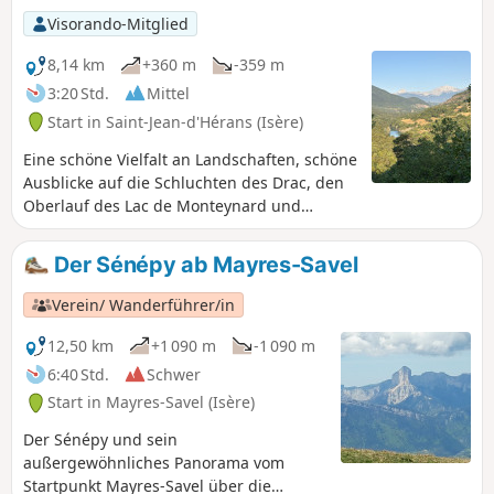
Visorando-Mitglied
8,14 km
+360 m
-359 m
3:20 Std.
Mittel
Start in Saint-Jean-d'Hérans (Isère)
Eine schöne Vielfalt an Landschaften, schöne
Ausblicke auf die Schluchten des Drac, den
Oberlauf des Lac de Monteynard und
natürlich den Vercors, den Oisans, den
Obioux usw. Gelbe Markierungen begleiten
Der Sénépy ab Mayres-Savel
Sie und zahlreiche Wanderwegweiser zeigen
Ihnen den Weg.
Verein/ Wanderführer/in
12,50 km
+1 090 m
-1 090 m
6:40 Std.
Schwer
Start in Mayres-Savel (Isère)
Der Sénépy und sein
außergewöhnliches Panorama vom
Startpunkt Mayres-Savel über die