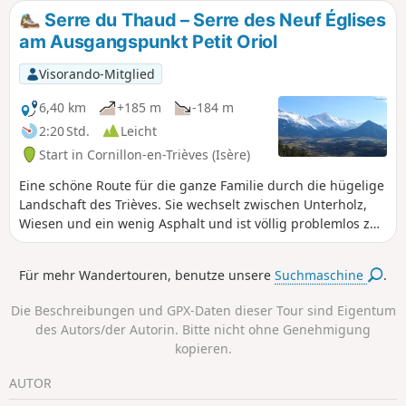
Serre du Thaud – Serre des Neuf Églises
am Ausgangspunkt Petit Oriol
Visorando-Mitglied
6,40 km
+185 m
-184 m
2:20 Std.
Leicht
Start in Cornillon-en-Trièves (Isère)
Eine schöne Route für die ganze Familie durch die hügelige
Landschaft des Trièves. Sie wechselt zwischen Unterholz,
Wiesen und ein wenig Asphalt und ist völlig problemlos zu
bewältigen.
Für mehr Wandertouren, benutze unsere
Suchmaschine
.
Die Beschreibungen und GPX-Daten dieser Tour sind Eigentum
des Autors/der Autorin. Bitte nicht ohne Genehmigung
kopieren.
AUTOR