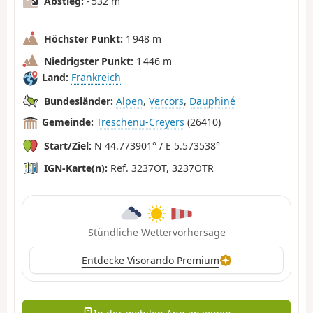
Abstieg:
- 532 m
Höchster Punkt:
1 948 m
Niedrigster Punkt:
1 446 m
Land:
Frankreich
Bundesländer:
Alpen
,
Vercors
,
Dauphiné
Gemeinde:
Treschenu-Creyers
(26410)
Start/Ziel:
N 44.773901° / E 5.573538°
IGN-Karte(n):
Ref. 3237OT, 3237OTR
Stündliche Wettervorhersage
Entdecke Visorando Premium