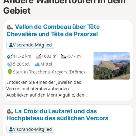
Andere Wandertouren in dem
Gebiet
Vallon de Combeau über Tête
Chevalière und Tête de Praorzel
Visorando-Mitglied
11,72 km
+683 m
-677 m
5:20 Std.
Mittel
Start in Treschenu-Creyers (Drôme)
Entdecken Sie eines der Juwelen des
Vercors mit atemberaubenden
Ausblicken auf den Mont Aiguille, den
Grand Veymont, den Valbonnais und die
Écrins in der Ferne. Zwischen dem Pas
La Croix du Lautaret und das
de l'Essaure und der Tête Chevalière
Hochplateau des südlichen Vercors
können Sie Steinböcke, Gämsen und
Wildschweine beobachten.
Visorando-Mitglied