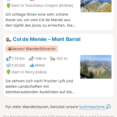
Start in Treschenu-Creyers (Drôme)
Ich schlage Ihnen eine sehr schöne
Route vor, um vom Col de Menée aus
den Gipfel des Jocou zu erreichen. Diese
verläuft hauptsächlich auf Bergkämmen
(über den Mont Barral) an der Grenze
Col de Menée – Mont Barral
zwischen dem Diois und dem Trièves
und bietet dabei sehr schöne Ausblicke
Verein/ Wanderführer/in
auf die Massive des Vercors, des
Dévoluy und der Écrins.
7,18 km
+546 m
-552 m
3:35 Std.
Mittel
Start in Percy (Isère)
Sie sehnen sich nach frischer Luft und
weiten Landschaften mit
atemberaubenden Ausblicken auf die
Bergkette des Vercors und das Ecrins-
Massiv? Diese Wanderung mit mittlerem
Für mehr Wandertouren, benutze unsere
Suchmaschine
.
Schwierigkeitsgrad vermittelt Ihnen das
Gefühl, im Hochgebirge zu sein.
Die Beschreibungen und GPX-Daten dieser Tour sind Eigentum