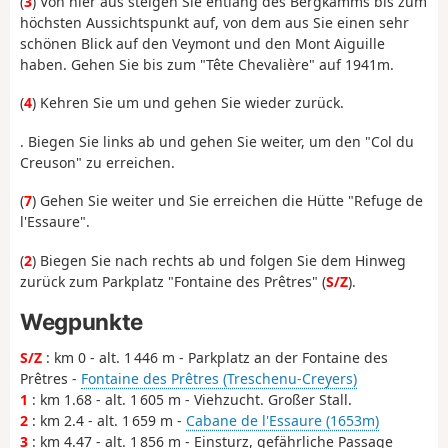
(
3
) Von hier aus steigen Sie entlang des Bergkamms bis zum
höchsten Aussichtspunkt auf, von dem aus Sie einen sehr
schönen Blick auf den Veymont und den Mont Aiguille
haben. Gehen Sie bis zum "Tête Chevalière" auf 1941m.
(
4
) Kehren Sie um und gehen Sie wieder zurück.
. Biegen Sie links ab und gehen Sie weiter, um den "Col du
Creuson" zu erreichen.
(
7
) Gehen Sie weiter und Sie erreichen die Hütte "Refuge de
l'Essaure".
(
2
) Biegen Sie nach rechts ab und folgen Sie dem Hinweg
zurück zum Parkplatz "Fontaine des Prêtres" (
S/Z
).
Wegpunkte
S/Z
: km 0 - alt. 1 446 m - Parkplatz an der Fontaine des
Prêtres -
Fontaine des Prêtres (Treschenu-Creyers)
1
: km 1.68 - alt. 1 605 m - Viehzucht. Großer Stall.
2
: km 2.4 - alt. 1 659 m -
Cabane de l'Essaure (1653m)
3
: km 4.47 - alt. 1 856 m - Einsturz, gefährliche Passage