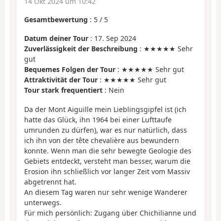
14 Okt 2024 um 10:42
Gesamtbewertung
:
5
/
5
Datum deiner Tour
: 17. Sep 2024
Zuverlässigkeit der Beschreibung
: ★★★★★ Sehr
gut
Bequemes Folgen der Tour
: ★★★★★ Sehr gut
Attraktivität der Tour
: ★★★★★ Sehr gut
Tour stark frequentiert
: Nein
Da der Mont Aiguille mein Lieblingsgipfel ist (ich
hatte das Glück, ihn 1964 bei einer Lufttaufe
umrunden zu dürfen), war es nur natürlich, dass
ich ihn von der tête chevalière aus bewundern
konnte. Wenn man die sehr bewegte Geologie des
Gebiets entdeckt, versteht man besser, warum die
Erosion ihn schließlich vor langer Zeit vom Massiv
abgetrennt hat.
An diesem Tag waren nur sehr wenige Wanderer
unterwegs.
Für mich persönlich: Zugang über Chichilianne und