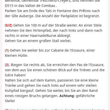
Bénevise, Gemeinde Tréschenu-Creyers, und nehmen die
D515 in das Vallon de Combau .
Parken Sie am Ende des Tals in Fontaine des Prêtres nach
der Gîte Auberge. Die Anzahl der Parkplätze ist begrenzt.
(
S/Z
) Gehen Sie 100 m auf der Straße weiter. An einer Stele
nehmen Sie den Hirtenpfad, der nach links und dann nach
rechts in einer Haarnadelkurve abbiegt.
Gehen Sie an einem großen Stall vorbei.
(
1
) Gehen Sie weiter bis zur Cabane de l'Essaure, einer
kleinen Hütte.
(
2
). Biegen Sie rechts ab, Sie erreichen den Pas de l'Essaure,
von dem aus Sie einen schönen Blick auf die Trièves und die
Isère haben!
Halten Sie sich auf dem Kamm, passieren Sie eine kleine
Tränke und gehen Sie nach links auf einem sehr steilen
Kuhpfad bergauf. Gehen Sie weiter, bis Sie an den Rand
eines riesigen Bruchs gelangen.
Achtung
: gefährliche
Stelle!