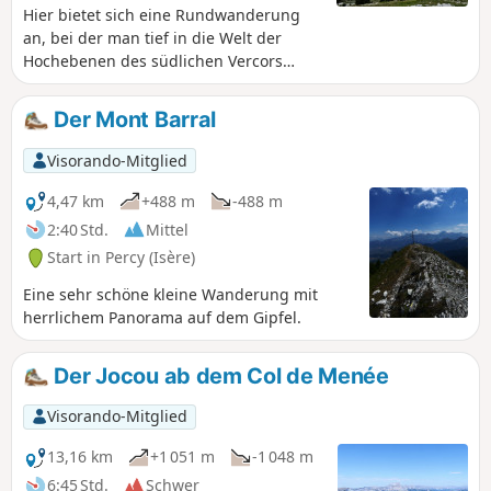
Hier bietet sich eine Rundwanderung
an, bei der man tief in die Welt der
Hochebenen des südlichen Vercors
eintauchen kann – ohne größere
Schwierigkeiten außer der Orientierung
Der Mont Barral
und mit überschaubaren
Höhenunterschieden. Für Liebhaber der
Visorando-Mitglied
Einsamkeit und der Weite, die sich nicht
scheuen, abseits der ausgetretenen
4,47 km
+488 m
-488 m
Pfade zu wandern.
2:40 Std.
Mittel
Start in Percy (Isère)
Eine sehr schöne kleine Wanderung mit
herrlichem Panorama auf dem Gipfel.
Der Jocou ab dem Col de Menée
Visorando-Mitglied
13,16 km
+1 051 m
-1 048 m
6:45 Std.
Schwer