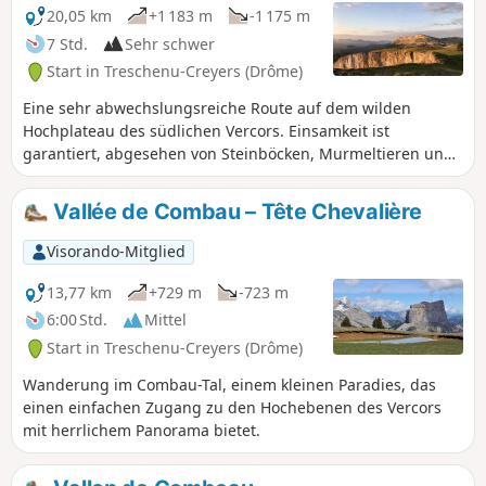
20,05 km
+1 183 m
-1 175 m
7 Std.
Sehr schwer
Start in Treschenu-Creyers (Drôme)
Eine sehr abwechslungsreiche Route auf dem wilden
Hochplateau des südlichen Vercors. Einsamkeit ist
garantiert, abgesehen von Steinböcken, Murmeltieren und
Geiern. Diese Wanderung ist nicht markiert, nur einige
topografische Orientierungspunkte helfen Ihnen, sich auf
Vallée de Combau – Tête Chevalière
den fast 16 km zurechtzufinden. Die Orientierung ist jedoch
einfach, da die Sicht in der Regel sehr gut ist. Diese
Visorando-Mitglied
Wanderung ist eine hervorragende Übung für das Wandern
abseits der Wege. Einige Orientierungstipps finden Sie
13,77 km
+729 m
-723 m
unter „Praktische Informationen”.
6:00 Std.
Mittel
Start in Treschenu-Creyers (Drôme)
Wanderung im Combau-Tal, einem kleinen Paradies, das
einen einfachen Zugang zu den Hochebenen des Vercors
mit herrlichem Panorama bietet.