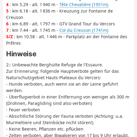
4
: km 5.29 - alt. 1 940 m -
Tête Chevalière (1951m)
5
: km 6.18 - alt. 1 836 m - Kreuzung zur Fontaine de
Creuson
6
: km 6.89 - alt. 1 797 m - GTV Grand Tour du Vercors
7
: km 7.44 - alt. 1 745 m -
Col du Creuson (1741m)
S/Z
: km 10.58 - alt. 1 446 m - Parkplatz an der Fontaine des
Prêtres
Hinweise
2:: Unbewachte Berghütte Refuge de l'Essaure.
Zur Erinnerung: Folgende Hauptverbote gelten für das
Naturschutzgebiet Hauts-Plateaux du Vercors:
- Hunde verboten, auch wenn sie an der Leine geführt
werden.
- Überflugverbot in einer Entfernung von weniger als 300 m
(Drohnen, Paragliding sind also verboten)
- Feuer verboten
- Absichtliche Störung der Fauna verboten (Achtung: u.a.
Murmeltiere und Steinböcke nicht stören!)
- Keine Beeren, Pflanzen etc. pflücken
- Zelten verboten, aber Biwakieren von 17 bis 9 Uhr erlaubt.