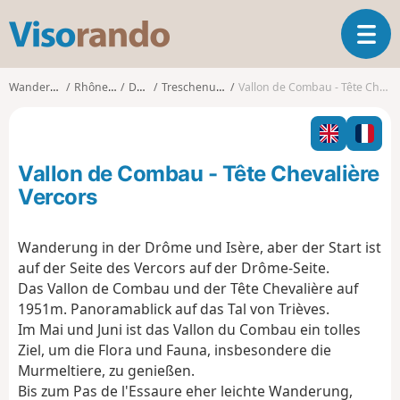
V
T
i
o
s
g
o
Wanderungen
Rhône-Alpes
Drôme
Treschenu-Creyers
Vallon de Combau - Tête Chevalière Vercors
g
r
l
a
e
n
n
d
Vallon de Combau - Tête Chevalière
a
o
v
Vercors
i
g
Wanderung in der Drôme und Isère, aber der Start ist
a
auf der Seite des Vercors auf der Drôme-Seite.
t
i
Das Vallon de Combau und der Tête Chevalière auf
o
1951m. Panoramablick auf das Tal von Trièves.
n
Im Mai und Juni ist das Vallon du Combau ein tolles
Ziel, um die Flora und Fauna, insbesondere die
Murmeltiere, zu genießen.
Bis zum Pas de l'Essaure eher leichte Wanderung,