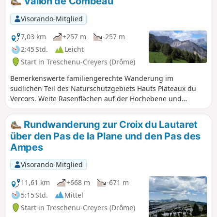
Vallon de Combeau
Visorando-Mitglied
7,03 km
+257 m
-257 m
2:45 Std.
Leicht
Start in Treschenu-Creyers (Drôme)
Bemerkenswerte familiengerechte Wanderung im
südlichen Teil des Naturschutzgebiets Hauts Plateaux du
Vercors. Weite Rasenflächen auf der Hochebene und
Aussichtspunkte mit Blick auf die Landschaft Trièves und
den Gipfel Mont Aiguille, die Ausläufer von Oisans und
Rundwanderung zur Croix du Lautaret
Dévoluy.
über den Pas de la Plane und den Pas des
Ampes
Visorando-Mitglied
11,61 km
+668 m
-671 m
5:15 Std.
Mittel
Start in Treschenu-Creyers (Drôme)