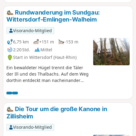
teilweise mitnimmt, mehr über die Akteure dieser Schlacht.
Rundwanderung im Sundgau:
Wittersdorf-Emlingen-Walheim
Visorando-Mitglied
6,75 km
+151 m
-153 m
2:20 Std.
Mittel
Start in Wittersdorf (Haut-Rhin)
Ein bewaldeter Hügel trennt die Täler
der Ill und des Thalbachs. Auf dem Weg
dorthin entdeckt man nacheinander
einen ehemaligen Weinberg, einen von
einem Drama geprägten Steinbruch,
einen botanischen Pfad und die
Geschichte eines unglücklichen
Die Tour um die große Kanone in
Generals. Wenn man die Kalköfen von
Zillisheim
Emlingen erreicht, taucht plötzlich das
19. Jahrhundert auf, eingefroren in
Visorando-Mitglied
Stein und Eisen.