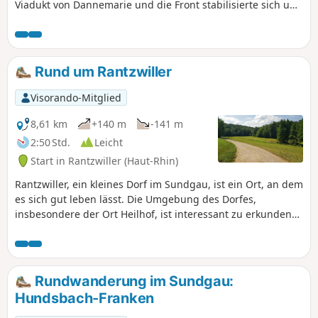
Viadukt von Dannemarie und die Front stabilisierte sich und
erstreckte sich von den Vogesen bis zur Schweizer Grenze.
Die Frontlinie verlief nur wenige Kilometer von Illfurth
entfernt auf der Seite von Heidwiller. Bei dieser Wanderung
werden Sie mehrere Bunker entdecken, die verschiedenen
Rund um Rantzwiller
Zwecken dienten: Sie waren Munitionslager,
Beobachtungsposten oder Artilleriegeschütze und mehrere
Visorando-Mitglied
Kasematten.
8,61 km
+140 m
-141 m
2:50 Std.
Leicht
Start in Rantzwiller (Haut-Rhin)
Rantzwiller, ein kleines Dorf im Sundgau, ist ein Ort, an dem
es sich gut leben lässt. Die Umgebung des Dorfes,
insbesondere der Ort Heilhof, ist interessant zu erkunden
und bietet schöne Aussichtspunkte.
Rundwanderung im Sundgau:
Hundsbach-Franken