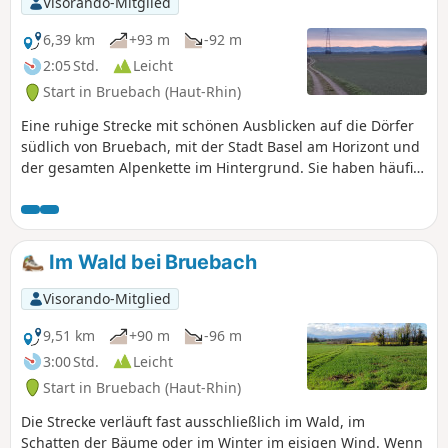
Visorando-Mitglied
6,39 km
+93 m
-92 m
2:05 Std.
Leicht
Start in Bruebach (Haut-Rhin)
Eine ruhige Strecke mit schönen Ausblicken auf die Dörfer
südlich von Bruebach, mit der Stadt Basel am Horizont und
der gesamten Alpenkette im Hintergrund. Sie haben häufig
die Möglichkeit, die Deutschschweizer Alpen direkt vor sich
zu bewundern, mit dem Eiger und der Jungfrau und ihren
herrlichen Pyramiden, und am anderen Ende, auf der
rechten Seite, bei gutem Wetter den Mont Blanc.
Im Wald bei Bruebach
Visorando-Mitglied
9,51 km
+90 m
-96 m
3:00 Std.
Leicht
Start in Bruebach (Haut-Rhin)
Die Strecke verläuft fast ausschließlich im Wald, im
Schatten der Bäume oder im Winter im eisigen Wind. Wenn