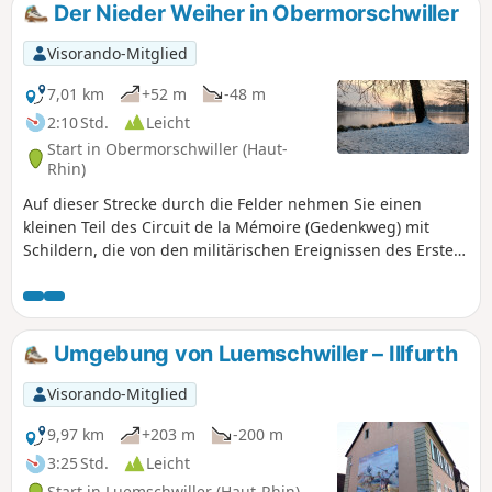
Der Nieder Weiher in Obermorschwiller
Visorando-Mitglied
7,01 km
+52 m
-48 m
2:10 Std.
Leicht
Start in Obermorschwiller (Haut-
Rhin)
Auf dieser Strecke durch die Felder nehmen Sie einen
kleinen Teil des Circuit de la Mémoire (Gedenkweg) mit
Schildern, die von den militärischen Ereignissen des Ersten
Weltkriegs berichten. Sie haben auch die Möglichkeit, den
Teich zu umrunden, der durch seine Größe beeindruckt
und zu jeder Jahreszeit angenehm ist. Zahlreiche Bänke
säumen den Weg.
Umgebung von Luemschwiller – Illfurth
Visorando-Mitglied
9,97 km
+203 m
-200 m
3:25 Std.
Leicht
Start in Luemschwiller (Haut-Rhin)