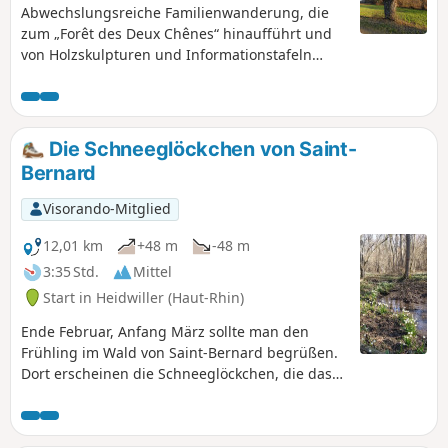
Abwechslungsreiche Familienwanderung, die
zum „Forêt des Deux Chênes“ hinaufführt und
von Holzskulpturen und Informationstafeln
gesäumt ist. Die Entdeckungspfade von
Schlierbach, der Rückweg über den Homberg
und den Bioteich von Kœtzingue sowie die
schönen Ausblicke auf die umliegenden
Die Schneeglöckchen von Saint-
Bergmassive lassen die wenigen kurzen, aber
Bernard
teilweise steilen Aufstiege vergessen.
Visorando-Mitglied
12,01 km
+48 m
-48 m
3:35 Std.
Mittel
Start in Heidwiller (Haut-Rhin)
Ende Februar, Anfang März sollte man den
Frühling im Wald von Saint-Bernard begrüßen.
Dort erscheinen die Schneeglöckchen, die das
Ende des Winters ankündigen.