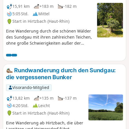
15,91 km
+183 m
-182 m
5:05 Std.
Mittel
Start in Hirtzbach (Haut-Rhin)
Eine Wanderung durch die schönen Wälder
des Sundgau mit ihren zahlreichen Teichen,
ohne große Schwierigkeiten außer der
Dauer der Wanderung. Entlang der Strecke
gibt es zahlreiche Plätze, an denen Sie eine
kleine Mahlzeit einnehmen können.
Rundwanderung durch den Sundgau:
die vergessenen Bunker
Visorando-Mitglied
13,82 km
+135 m
-137 m
4:20 Std.
Leicht
Start in Hirtzbach (Haut-Rhin)
Eine Wanderung ab Hirtzbach, die über
Largitzen und Heimersdorf führt.