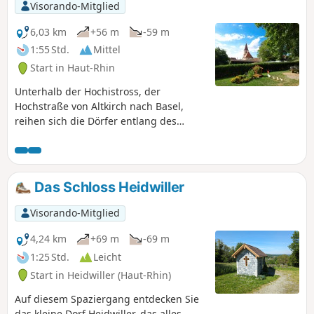
Visorando-Mitglied
6,03 km
+56 m
-59 m
1:55 Std.
Mittel
Start in Haut-Rhin
Unterhalb der Hochistross, der
Hochstraße von Altkirch nach Basel,
reihen sich die Dörfer entlang des
Thalbachs aneinander. Die alte
Getreidemühle von Hundsbach wurde
kürzlich wieder zum Leben erweckt,
sehr zur Freude von Künstlern und
Das Schloss Heidwiller
Geschichtsliebhabern.
Visorando-Mitglied
4,24 km
+69 m
-69 m
1:25 Std.
Leicht
Start in Heidwiller (Haut-Rhin)
Auf diesem Spaziergang entdecken Sie
das kleine Dorf Heidwiller, das alles