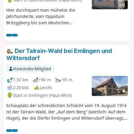
Hier durchquert man mühelos die
Jahrhunderte, vom Oppidum
Britzgyberg bis zum deutschen
Soldatenfriedhof Illfurth. Doch wenn
man das weitläufige Altenberg-Massiv
und das noch gut erhaltene Dorf
Luemschwiller durchquert, könnte man
Der Talrain-Wald bei Emlingen und
für einen Moment glauben, die Zeit sei
Wittersdorf
stehen geblieben.
Visorando-Mitglied
7,32 km
+90 m
-95 m
2:20 Std.
Leicht
Start in Emlingen (Haut-Rhin)
Schauplatz der schrecklichen Schlacht vom 19. August 1914
ist der Talrain-Wald, der „Auf dem Berg“ (wörtlich: Auf dem
Hügel), der die Dörfer Emlingen und Wittersdorf überragt,
bietet Ausblicke auf Altkirch und den Schwarzwald und
vermittelt Ihnen über den Gedenkweg, den diese Route