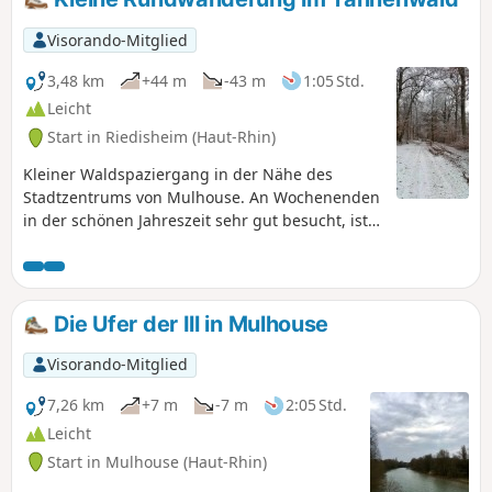
Visorando-Mitglied
3,48 km
+44 m
-43 m
1:05 Std.
Leicht
Start in Riedisheim (Haut-Rhin)
Kleiner Waldspaziergang in der Nähe des
Stadtzentrums von Mulhouse. An Wochenenden
in der schönen Jahreszeit sehr gut besucht, ist
dieser Ort gegen 17 Uhr auch ein Treffpunkt
und Spielplatz für freilaufende Hunde.
Die Ufer der Ill in Mulhouse
Visorando-Mitglied
7,26 km
+7 m
-7 m
2:05 Std.
Leicht
Start in Mulhouse (Haut-Rhin)