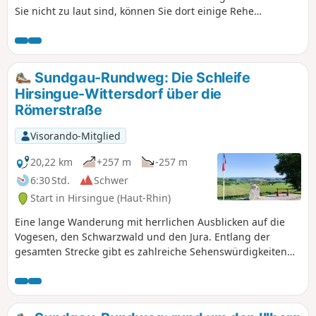
Sie nicht zu laut sind, können Sie dort einige Rehe
beobachten, die durch Ihr Vorbeikommen aufgeschreckt
werden. Die Strecke ist völlig unschwierig, es gibt jedoch
zahlreiche umgestürzte Bäume, die umgangen werden
müssen.
Sundgau-Rundweg: Die Schleife
Hirsingue-Wittersdorf über die
Römerstraße
Visorando-Mitglied
20,22 km
+257 m
-257 m
6:30 Std.
Schwer
Start in Hirsingue (Haut-Rhin)
Eine lange Wanderung mit herrlichen Ausblicken auf die
Vogesen, den Schwarzwald und den Jura. Entlang der
gesamten Strecke gibt es zahlreiche Sehenswürdigkeiten
mit Erläuterungstafeln, Bänken und Wasserstellen.