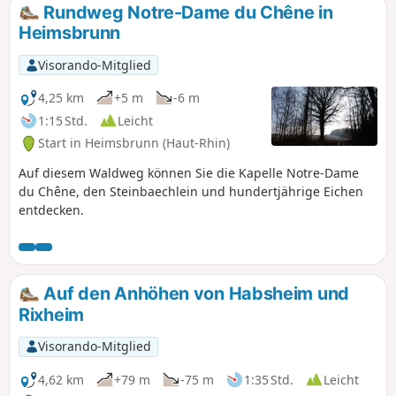
Rundweg Notre-Dame du Chêne in
Heimsbrunn
Visorando-Mitglied
4,25 km
+5 m
-6 m
1:15 Std.
Leicht
Start in Heimsbrunn (Haut-Rhin)
Auf diesem Waldweg können Sie die Kapelle Notre-Dame
du Chêne, den Steinbaechlein und hundertjährige Eichen
entdecken.
Auf den Anhöhen von Habsheim und
Rixheim
Visorando-Mitglied
4,62 km
+79 m
-75 m
1:35 Std.
Leicht