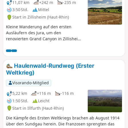
11,07 km
+242 m
-235 m
3:50 Std.
Mittel
Start in Zillisheim (Haut-Rhin)
Kleine Wanderung auf den ersten
Ausläufern des Jura, um den
renovierten Grand Canyon in Zillisheim
zu entdecken, vorbei am deutschen
Friedhof aus dem Ersten Weltkrieg und
der Kapelle Saint-Brice in Illfurth.
Haulenwald-Rundweg (Erster
Weltkrieg)
Visorando-Mitglied
5,22 km
+116 m
-116 m
1:50 Std.
Leicht
Start in Illfurth (Haut-Rhin)
Die Kämpfe des Ersten Weltkriegs brachen ab August 1914
über den Sundgau herein. Die Franzosen sprengten das