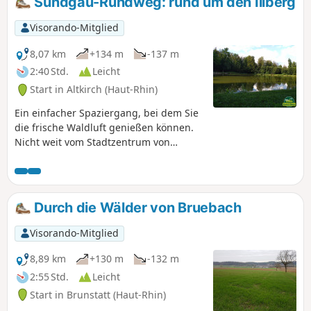
Sundgau-Rundweg: rund um den Illberg
Visorando-Mitglied
8,07 km
+134 m
-137 m
2:40 Std.
Leicht
Start in Altkirch (Haut-Rhin)
Ein einfacher Spaziergang, bei dem Sie
die frische Waldluft genießen können.
Nicht weit vom Stadtzentrum von
Altkirch entfernt gibt es sehr schöne
Aussichtspunkte und den Erlen-Teich,
an dessen Ufer man sich gerne hinsetzt
und die Umgebung genießt...
Durch die Wälder von Bruebach
Visorando-Mitglied
8,89 km
+130 m
-132 m
2:55 Std.
Leicht
Start in Brunstatt (Haut-Rhin)