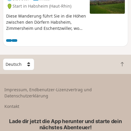
Start in Habsheim (Haut-Rhin)
Diese Wanderung führt Sie in die Höhen
zwischen den Dörfern Habsheim,
Zimmersheim und Eschentzwiller, wo
Sie schöne Ausblicke genießen können,
mit kurzen Abstechern in die
charmanten Wohnsiedlungen dieser
drei Dörfer.
W
Z
ä
u
h
r
l
ü
e
Impressum, Endbenutzer-Lizenzvertrag und
c
e
Datenschutzerklärung
k
i
n
n
Kontakt
a
L
c
a
Lade dir jetzt die App herunter und starte dein
h
n
nächstes Abenteuer!
o
d