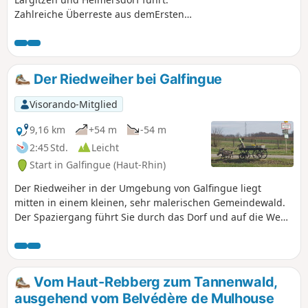
Zahlreiche Überreste aus demErsten
Weltkrieg säumen den Weg.
Der Riedweiher bei Galfingue
Visorando-Mitglied
9,16 km
+54 m
-54 m
2:45 Std.
Leicht
Start in Galfingue (Haut-Rhin)
Der Riedweiher in der Umgebung von Galfingue liegt
mitten in einem kleinen, sehr malerischen Gemeindewald.
Der Spaziergang führt Sie durch das Dorf und auf die Wege
dieses Wäldchens. Da die meisten Wege nicht vom Club
Vosgien markiert sind, empfehle ich Ihnen, zusätzlich zur
Beschreibung die Wegbeschreibung zu nutzen.
Vom Haut-Rebberg zum Tannenwald,
ausgehend vom Belvédère de Mulhouse