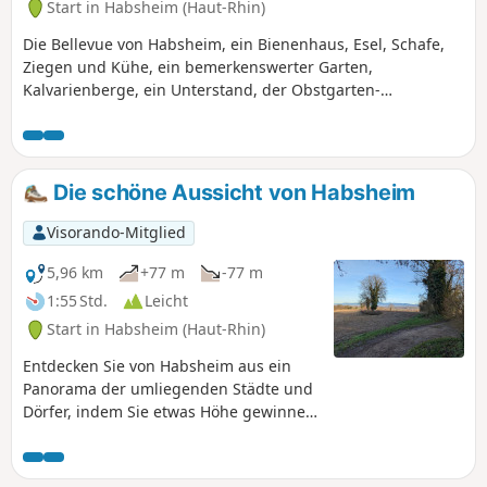
Start in Habsheim (Haut-Rhin)
Die Bellevue von Habsheim, ein Bienenhaus, Esel, Schafe,
Ziegen und Kühe, ein bemerkenswerter Garten,
Kalvarienberge, ein Unterstand, der Obstgarten-
Schulgarten von Rixheim, die Stauseen und die
Relaisantenne von Habsheim, zahlreiche Aussichtspunkte
auf die Rheinebene, den Schwarzwald, die Vogesen, den
Europaturm, Habsheim, Rixheim, das Stellantis-Gelände,
Die schöne Aussicht von Habsheim
der Parc d'Entremont... so viel zu sehen auf einer so kleinen
Strecke!
Visorando-Mitglied
5,96 km
+77 m
-77 m
1:55 Std.
Leicht
Start in Habsheim (Haut-Rhin)
Entdecken Sie von Habsheim aus ein
Panorama der umliegenden Städte und
Dörfer, indem Sie etwas Höhe gewinnen!
Beenden Sie die Tour mit einem kleinen
Rundgang durch das Zentrum von
Habsheim und anschließend durch