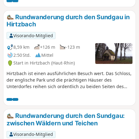
geschmückt und mit Lehrtafeln gesäumt ist.
Rundwanderung durch den Sundgau in
Hirtzbach
Visorando-Mitglied
8,59 km
+126 m
-123 m
2:50 Std.
Mittel
Start in Hirtzbach (Haut-Rhin)
Hirtzbach ist einen ausführlichen Besuch wert. Das Schloss,
der englische Park und die prächtigen Häuser des
Unterdorfes reihen sich ordentlich zu beiden Seiten des
Baches aneinander, dessen Ufer in der schönen Jahreszeit
mit Blumen geschmückt sind. Unterwegs führt ein Ausflug
durch Felder und Wälder zu der Stelle, an der einst das
Dorf Sankt-Glückern stand, und zum Landfürstenweyer,
Rundwanderung durch den Sundgau:
dem Teich der Fürsten, dessen Wasser still daliegt.
zwischen Wäldern und Teichen
Visorando-Mitglied