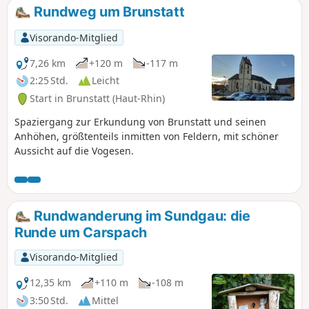
nicht unternommen werden.
Rundweg um Brunstatt
Visorando-Mitglied
7,26 km
+120 m
-117 m
2:25 Std.
Leicht
Start in Brunstatt (Haut-Rhin)
Spaziergang zur Erkundung von Brunstatt und seinen
Anhöhen, größtenteils inmitten von Feldern, mit schöner
Aussicht auf die Vogesen.
Rundwanderung im Sundgau: die
Runde um Carspach
Visorando-Mitglied
12,35 km
+110 m
-108 m
3:50 Std.
Mittel