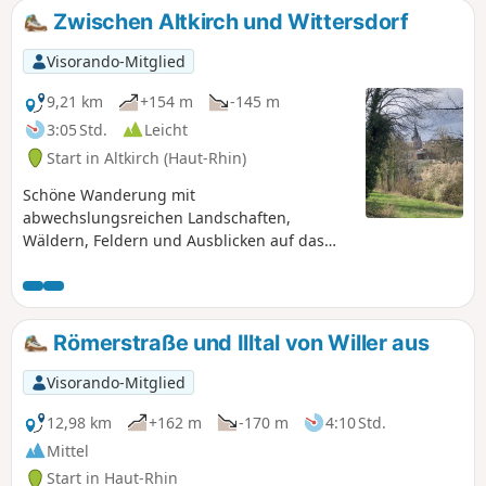
Zwischen Altkirch und Wittersdorf
Visorando-Mitglied
9,21 km
+154 m
-145 m
3:05 Std.
Leicht
Start in Altkirch (Haut-Rhin)
Schöne Wanderung mit
abwechslungsreichen Landschaften,
Wäldern, Feldern und Ausblicken auf das
Jura-Gebirge, den Schwarzwald, die Vogesen
sowie das hübsche Dorf Wittersdorf
unterhalb und Altkirch.
Römerstraße und Illtal von Willer aus
Visorando-Mitglied
12,98 km
+162 m
-170 m
4:10 Std.
Mittel
Start in Haut-Rhin