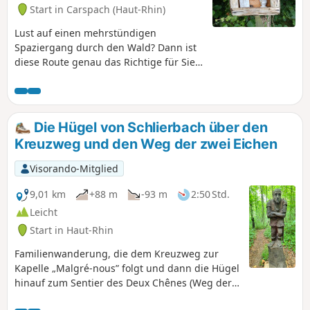
Start in Carspach (Haut-Rhin)
Lust auf einen mehrstündigen
Spaziergang durch den Wald? Dann ist
diese Route genau das Richtige für Sie.
Obwohl sie keine Schwierigkeiten
bereitet, können Sie dennoch einige
„Geheimnisse“ dieses Teils des
Sundgaus entdecken und die Zeit im
Die Hügel von Schlierbach über den
Freien in vollen Zügen genießen.
Kreuzweg und den Weg der zwei Eichen
Visorando-Mitglied
9,01 km
+88 m
-93 m
2:50 Std.
Leicht
Start in Haut-Rhin
Familienwanderung, die dem Kreuzweg zur
Kapelle „Malgré-nous” folgt und dann die Hügel
hinauf zum Sentier des Deux Chênes (Weg der
zwei Eichen) führt, der mit Holzskulpturen