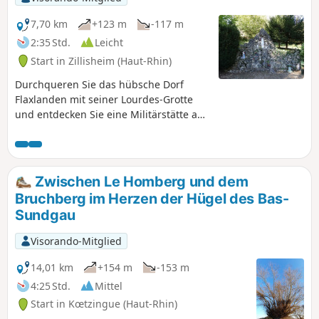
des Dorfes genießen, durch die Gassen von Aspach
schlendern und am Ende der Strecke den Jardin des
7,70 km
+123 m
-117 m
Libellules (Gemeindegarten, der dem Wasserschutz und der
2:35 Std.
Leicht
Artenvielfalt gewidmet ist) durchqueren.
Start in Zillisheim (Haut-Rhin)
Durchqueren Sie das hübsche Dorf
Flaxlanden mit seiner Lourdes-Grotte
und entdecken Sie eine Militärstätte aus
dem Ersten Weltkrieg in den Höhen von
Zillisheim. Lernen Sie auf den
Entdeckungspfaden entlang der Strecke
etwas über die Natur und genießen Sie
Zwischen Le Homberg und dem
die zahlreichen Aussichtspunkte, die Sie
Bruchberg im Herzen der Hügel des Bas-
unterwegs erwarten!
Sundgau
Visorando-Mitglied
14,01 km
+154 m
-153 m
4:25 Std.
Mittel
Start in Kœtzingue (Haut-Rhin)