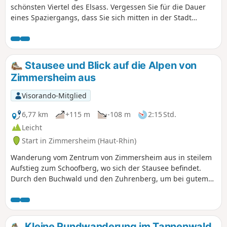
schönsten Viertel des Elsass. Vergessen Sie für die Dauer
eines Spaziergangs, dass Sie sich mitten in der Stadt
befinden, und erkunden Sie die verschiedenen Straßen und
Gassen dieses beeindruckenden Viertels, das sowohl durch
sein allgegenwärtiges Grün als auch durch seine
zahlreichen, atemberaubenden Herrenhäuser besticht.
Stausee und Blick auf die Alpen von
Zimmersheim aus
Visorando-Mitglied
6,77 km
+115 m
-108 m
2:15 Std.
Leicht
Start in Zimmersheim (Haut-Rhin)
Wanderung vom Zentrum von Zimmersheim aus in steilem
Aufstieg zum Schoofberg, wo sich der Stausee befindet.
Durch den Buchwald und den Zuhrenberg, um bei gutem
Wetter die Aussicht auf die Alpen und etwas Abkühlung zu
genießen. Rückweg südlich von Zimmersheim, in offenem
Gelände.
Kleine Rundwanderung im Tannenwald