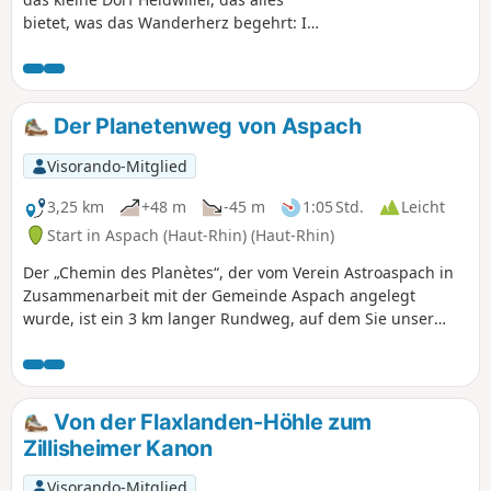
bietet, was das Wanderherz begehrt: Im
Zentrum steht ein fast tausendjähriges
Schloss, im Norden verläuft ein ruhiger
Kanal und im Süden erhebt sich ein
Hügel, der einen außergewöhnlichen
Der Planetenweg von Aspach
Ausblick auf die Region bietet. Dazu
kommen ein kleiner Lehrpfad und
Visorando-Mitglied
abwechslungsreiche Waldwege – die
perfekte Mischung für einen
3,25 km
+48 m
-45 m
1:05 Std.
Leicht
gelungenen Spaziergang!
Start in Aspach (Haut-Rhin) (Haut-Rhin)
Der „Chemin des Planètes“, der vom Verein Astroaspach in
Zusammenarbeit mit der Gemeinde Aspach angelegt
wurde, ist ein 3 km langer Rundweg, auf dem Sie unser
Sonnensystem auf originelle Weise entdecken können. Dazu
dienen Lehrtafeln, die die Entfernung zwischen den
Planeten maßstabsgetreu darstellen: 1 zurückgelegter
Meter entspricht 2.100.000 km im Weltraum. Von der Sonne
Von der Flaxlanden-Höhle zum
bis zum Neptun – was für eine Reise!Entlang des Weges
Zillisheimer Kanon
können Sie auch den Spaziergang durch den Wald von La
Litten, dessen Kapelle (1862) und die ländliche Umgebung
Visorando-Mitglied