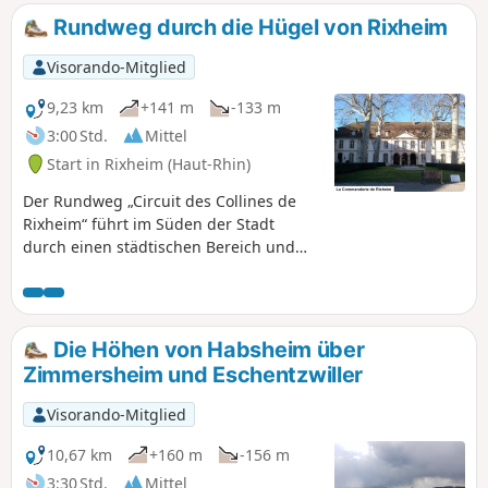
charmante Wohnsiedlungen.
Rundweg durch die Hügel von Rixheim
Visorando-Mitglied
9,23 km
+141 m
-133 m
3:00 Std.
Mittel
Start in Rixheim (Haut-Rhin)
Der Rundweg „Circuit des Collines de
Rixheim“ führt im Süden der Stadt
durch einen städtischen Bereich und
verläuft dann durch die Landschaft und
Obstgärten auf den Anhöhen, die die
elsässische Ebene überragen, und
bietet schöne Ausblicke auf den Hardter
Die Höhen von Habsheim über
Wald, den Schwarzwald, das Jura, die
Zimmersheim und Eschentzwiller
Vogesen und bei klarem Wetter auf die
Gipfel der Schweizer Alpen. Die
Visorando-Mitglied
gesamte Route ist vom Club-Vosgien mit
dem „Roten Ring“ markiert.
10,67 km
+160 m
-156 m
3:30 Std.
Mittel