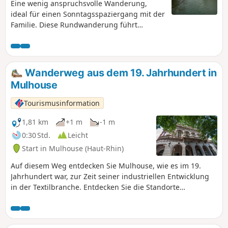
Eine wenig anspruchsvolle Wanderung,
ideal für einen Sonntagsspaziergang mit der
Familie. Diese Rundwanderung führt
entlang des Ufers der Ill und ermöglicht es
Ihnen, die „Pont Japonais” hinter dem
Schwimmbad von Mulhouse sowie den „Bois
des Philosophes” in der Nähe der Universität
Wanderweg aus dem 19. Jahrhundert in
zu entdecken.
Mulhouse
Tourismusinformation
1,81 km
+1 m
-1 m
0:30 Std.
Leicht
Start in Mulhouse (Haut-Rhin)
Auf diesem Weg entdecken Sie Mulhouse, wie es im 19.
Jahrhundert war, zur Zeit seiner industriellen Entwicklung
in der Textilbranche. Entdecken Sie die Standorte
ehemaliger Manufakturen, Herrenhäuser und Überreste
dieser beispiellosen Entwicklung.