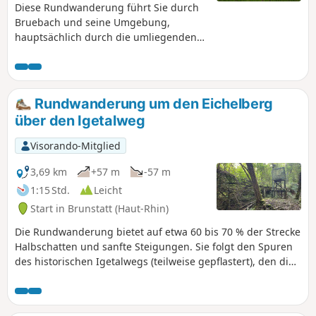
Diese Rundwanderung führt Sie durch
Bruebach und seine Umgebung,
hauptsächlich durch die umliegenden
Wälder.
Rundwanderung um den Eichelberg
über den Igetalweg
Visorando-Mitglied
3,69 km
+57 m
-57 m
1:15 Std.
Leicht
Start in Brunstatt (Haut-Rhin)
Die Rundwanderung bietet auf etwa 60 bis 70 % der Strecke
Halbschatten und sanfte Steigungen. Sie folgt den Spuren
des historischen Igetalwegs (teilweise gepflastert), den die
Bauern früher dank seines sanften und gleichmäßigen
Gefälles mit Ochsenkarren nutzten, um zu ihren Feldern zu
gelangen. Bei starkem Wind sollte diese Rundwanderung