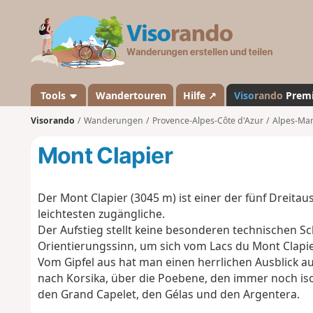
V
i
s
o
r
a
Tools
Wandertouren
Hilfe ↗
Viso
rando
Prem
n
Visorando
Wanderungen
Provence-Alpes-Côte d'Azur
Alpes-Mar
d
o
Mont Clapier
Der Mont Clapier (3045 m) ist einer der fünf Dreit
leichtesten zugängliche.
Der Aufstieg stellt keine besonderen technischen Sc
Orientierungssinn, um sich vom Lacs du Mont Clapie
Vom Gipfel aus hat man einen herrlichen Ausblick auf
nach Korsika, über die Poebene, den immer noch is
den Grand Capelet, den Gélas und den Argentera.