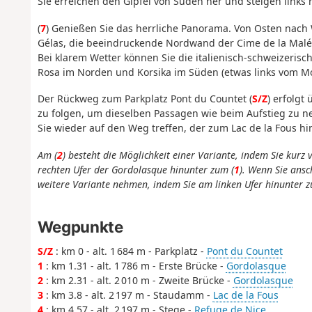
Sie erreichen den Gipfel von Süden her und steigen links 
(
7
) Genießen Sie das herrliche Panorama. Von Osten nach 
Gélas, die beeindruckende Nordwand der Cime de la Maléd
Bei klarem Wetter können Sie die italienisch-schweizeris
Rosa im Norden und Korsika im Süden (etwas links vom M
Der Rückweg zum Parkplatz Pont du Countet (
S/Z
) erfolgt
zu folgen, um dieselben Passagen wie beim Aufstieg zu 
Sie wieder auf den Weg treffen, der zum Lac de la Fous hi
Am (
2
) besteht die Möglichkeit einer Variante, indem Sie kur
rechten Ufer der Gordolasque hinunter zum (
1
). Wenn Sie ans
weitere Variante nehmen, indem Sie am linken Ufer hinunter 
Wegpunkte
S/Z
: km 0 - alt. 1 684 m - Parkplatz -
Pont du Countet
1
: km 1.31 - alt. 1 786 m - Erste Brücke -
Gordolasque
2
: km 2.31 - alt. 2 010 m - Zweite Brücke -
Gordolasque
3
: km 3.8 - alt. 2 197 m - Staudamm -
Lac de la Fous
4
: km 4.57 - alt. 2 197 m - Stege -
Refuge de Nice