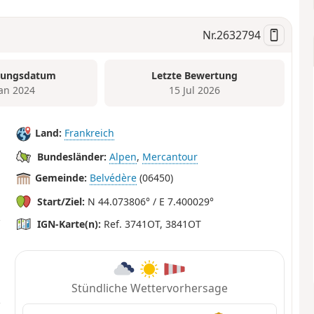
Nr.
2632794
tungsdatum
Letzte Bewertung
Jan 2024
15 Jul 2026
Land:
Frankreich
Bundesländer:
Alpen
,
Mercantour
Gemeinde:
Belvédère
(06450)
Start/Ziel:
N 44.073806° / E 7.400029°
IGN-Karte(n):
Ref. 3741OT, 3841OT
Stündliche Wettervorhersage