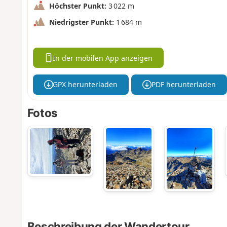
Höchster Punkt:
3 022 m
Niedrigster Punkt:
1 684 m
In der mobilen App anzeigen
GPX herunterladen
PDF herunterladen
Fotos
Beschreibung der Wandertour