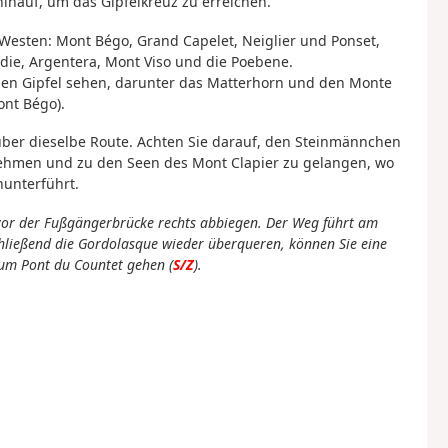
hinauf, um das Gipfelkreuz zu erreichen.
Westen: Mont Bégo, Grand Capelet, Neiglier und Ponset,
ie, Argentera, Mont Viso und die Poebene.
chen Gipfel sehen, darunter das Matterhorn und den Monte
ont Bégo).
 über dieselbe Route. Achten Sie darauf, den Steinmännchen
nehmen und zu den Seen des Mont Clapier zu gelangen, wo
nunterführt.
z vor der Fußgängerbrücke rechts abbiegen. Der Weg führt am
chließend die Gordolasque wieder überqueren, können Sie eine
zum Pont du Countet gehen (
S/Z
).