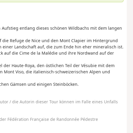
 Aufstieg entlang dieses schönen Wildbachs mit dem langen
f die Refuge de Nice und den Mont Clapier im Hintergrund
 einer Landschaft auf, die zum Ende hin eher mineralisch ist.
ck auf die Cime de la Malédie und ihre Nordwand auf der
el der Haute-Roya, den östlichen Teil der Vésubie mit dem
 Mont Viso, die italienisch-schweizerischen Alpen und
hen Gämsen und einigen Steinböcken.
utor / die Autorin dieser Tour können im Falle eines Unfalls
der Fédération Française de Randonnée Pédestre