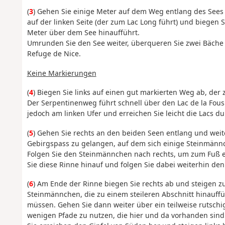
(
3
) Gehen Sie einige Meter auf dem Weg entlang des Sees 
auf der linken Seite (der zum Lac Long führt) und biegen 
Meter über dem See hinaufführt.
Umrunden Sie den See weiter, überqueren Sie zwei Bäche 
Refuge de Nice.
Keine Markierungen
(
4
) Biegen Sie links auf einen gut markierten Weg ab, der
Der Serpentinenweg führt schnell über den Lac de la Fous 
jedoch am linken Ufer und erreichen Sie leicht die Lacs du
(
5
) Gehen Sie rechts an den beiden Seen entlang und weite
Gebirgspass zu gelangen, auf dem sich einige Steinmänn
Folgen Sie den Steinmännchen nach rechts, um zum Fuß ein
Sie diese Rinne hinauf und folgen Sie dabei weiterhin de
(
6
) Am Ende der Rinne biegen Sie rechts ab und steigen zu 
Steinmännchen, die zu einem steileren Abschnitt hinauff
müssen. Gehen Sie dann weiter über ein teilweise rutschi
wenigen Pfade zu nutzen, die hier und da vorhanden sind