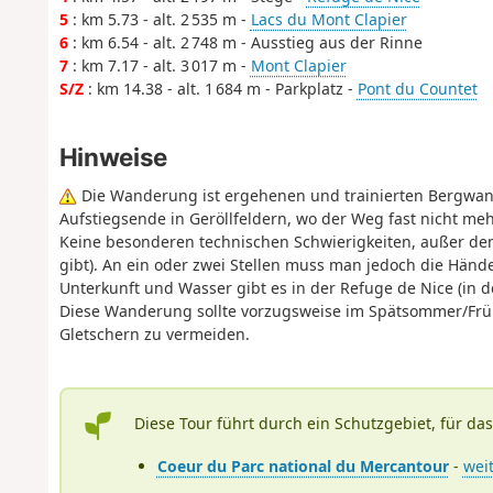
5
: km 5.73 - alt. 2 535 m -
Lacs du Mont Clapier
6
: km 6.54 - alt. 2 748 m - Ausstieg aus der Rinne
7
: km 7.17 - alt. 3 017 m -
Mont Clapier
S/Z
: km 14.38 - alt. 1 684 m - Parkplatz -
Pont du Countet
Hinweise
Die Wanderung ist ergehenen und trainierten Bergwan
Aufstiegsende in Geröllfeldern, wo der Weg fast nicht meh
Keine besonderen technischen Schwierigkeiten, außer de
gibt). An ein oder zwei Stellen muss man jedoch die Händ
Unterkunft und Wasser gibt es in der Refuge de Nice (in d
Diese Wanderung sollte vorzugsweise im Spätsommer/F
Gletschern zu vermeiden.
Diese Tour führt durch ein Schutzgebiet, für da
Coeur du Parc national du Mercantour
-
wei