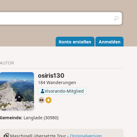
S
u
c
h
e
Konto erstellen
Anmelden
n
AUTOR
osiris130
184 Wanderungen
Visorando-Mitglied
Gemeinde:
Langlade (30980)
Maschinell übersetzte Tour -
Originalversion