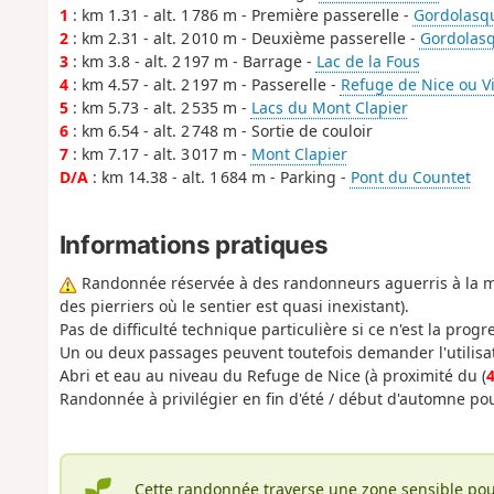
1
: km 1.31 - alt. 1 786 m - Première passerelle -
Gordolasque
2
: km 2.31 - alt. 2 010 m - Deuxième passerelle -
Gordolasqu
3
: km 3.8 - alt. 2 197 m - Barrage -
Lac de la Fous
4
: km 4.57 - alt. 2 197 m - Passerelle -
Refuge de Nice ou Vi
5
: km 5.73 - alt. 2 535 m -
Lacs du Mont Clapier
6
: km 6.54 - alt. 2 748 m - Sortie de couloir
7
: km 7.17 - alt. 3 017 m -
Mont Clapier
D/A
: km 14.38 - alt. 1 684 m - Parking -
Pont du Countet
Informations pratiques
Randonnée réservée à des randonneurs aguerris à la mon
des pierriers où le sentier est quasi inexistant).
Pas de difficulté technique particulière si ce n'est la pro
Un ou deux passages peuvent toutefois demander l'utilisa
Abri et eau au niveau du Refuge de Nice (à proximité du (
Randonnée à privilégier en fin d'été / début d'automne pou
Cette randonnée traverse une zone sensible pou