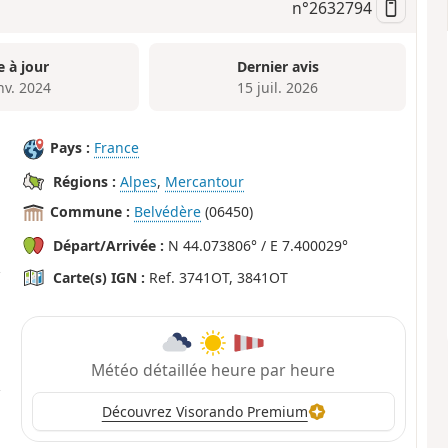
n°
2632794
e à jour
Dernier avis
nv. 2024
15 juil. 2026
Pays :
France
Régions :
Alpes
,
Mercantour
Commune :
Belvédère
(06450)
Départ/Arrivée :
N 44.073806° / E 7.400029°
Carte(s) IGN :
Ref. 3741OT, 3841OT
Météo détaillée heure par heure
Découvrez Visorando Premium