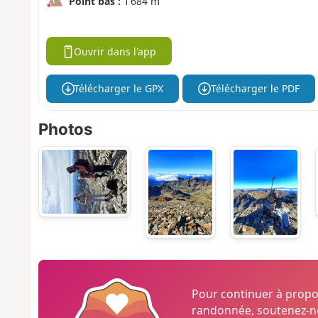
Point bas :
1 684 m
Ouvrir dans l'app
Télécharger le GPX
Télécharger le PDF
Photos
Pour continuer à prop
randonnée, soutenez-no