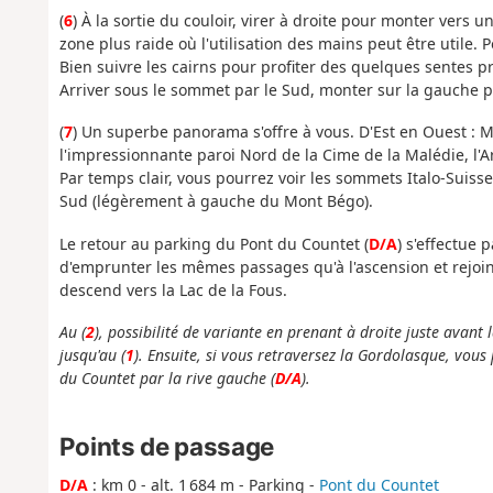
(
6
) À la sortie du couloir, virer à droite pour monter vers
zone plus raide où l'utilisation des mains peut être utile.
Bien suivre les cairns pour profiter des quelques sentes p
Arriver sous le sommet par le Sud, monter sur la gauche p
(
7
) Un superbe panorama s'offre à vous. D'Est en Ouest : M
l'impressionnante paroi Nord de la Cime de la Malédie, l'Ar
Par temps clair, vous pourrez voir les sommets Italo-Suisse
Sud (légèrement à gauche du Mont Bégo).
Le retour au parking du Pont du Countet (
D/A
) s'effectue 
d'emprunter les mêmes passages qu'à l'ascension et rejoin
descend vers la Lac de la Fous.
Au (
2
), possibilité de variante en prenant à droite juste avant 
jusqu'au (
1
). Ensuite, si vous retraversez la Gordolasque, vou
du Countet par la rive gauche (
D/A
).
Points de passage
D/A
: km 0 - alt. 1 684 m - Parking -
Pont du Countet