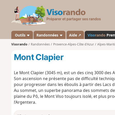
V
i
s
o
r
a
Outils
Randonnées
Aide ↗
Viso
rando
Pre
n
Visorando
Randonnées
Provence-Alpes-Côte d'Azur
Alpes-Marit
d
o
Mont Clapier
Le Mont Clapier (3045 m), est un des cinq 3000 des A
Son ascension ne présente pas de difficulté techniqu
pour progresser dans les éboulis à partir des Lacs d
Au sommet, un superbe panorama des sommets de la f
plaine du Pô, le Mont Viso toujours isolé, et plus pr
l’Argentera.