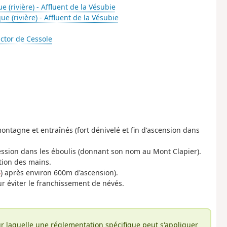
 (rivière) - Affluent de la Vésubie
e (rivière) - Affluent de la Vésubie
ctor de Cessole
tagne et entraînés (fort dénivelé et fin d'ascension dans
gression dans les éboulis (donnant son nom au Mont Clapier).
tion des mains.
4
) après environ 600m d'ascension).
r éviter le franchissement de névés.
r laquelle une réglementation spécifique peut s'appliquer