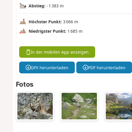
Abstieg:
- 1 383 m
Höchster Punkt:
3 066 m
Niedrigster Punkt:
1 685 m
In der mobilen App anzeigen
GPX herunterladen
PDF herunterladen
Fotos