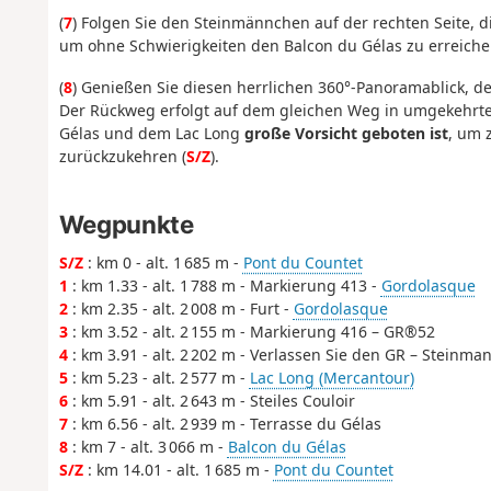
(
7
) Folgen Sie den Steinmännchen auf der rechten Seite, 
um ohne Schwierigkeiten den Balcon du Gélas zu erreiche
(
8
) Genießen Sie diesen herrlichen 360°-Panoramablick, der
Der Rückweg erfolgt auf dem gleichen Weg in umgekehrt
Gélas und dem Lac Long
große Vorsicht geboten ist
, um 
zurückzukehren (
S/Z
).
Wegpunkte
S/Z
: km 0 - alt. 1 685 m -
Pont du Countet
1
: km 1.33 - alt. 1 788 m - Markierung 413 -
Gordolasque
2
: km 2.35 - alt. 2 008 m - Furt -
Gordolasque
3
: km 3.52 - alt. 2 155 m - Markierung 416 – GR®52
4
: km 3.91 - alt. 2 202 m - Verlassen Sie den GR – Steinman
5
: km 5.23 - alt. 2 577 m -
Lac Long (Mercantour)
6
: km 5.91 - alt. 2 643 m - Steiles Couloir
7
: km 6.56 - alt. 2 939 m - Terrasse du Gélas
8
: km 7 - alt. 3 066 m -
Balcon du Gélas
S/Z
: km 14.01 - alt. 1 685 m -
Pont du Countet