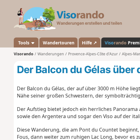
V
i
s
o
r
a
Tools
Wandertouren
Hilfe ↗
Viso
rando
Prem
n
Visorando
Wanderungen
Provence-Alpes-Côte d'Azur
Alpes-Mar
d
o
Der Balcon du Gélas über 
Der Balcon du Gélas, der auf über 3000 m Höhe liegt, 
Nähe seiner großen Schwestern, der symbolträchtige
Der Aufstieg bietet jedoch ein herrliches Panorama 
sowie den Argentera und sogar den Viso auf der ital
Diese Wanderung, die am Pont du Countet beginnt, f
Fous, dann weiter zum ruhigen Lac Long, bevor es zu