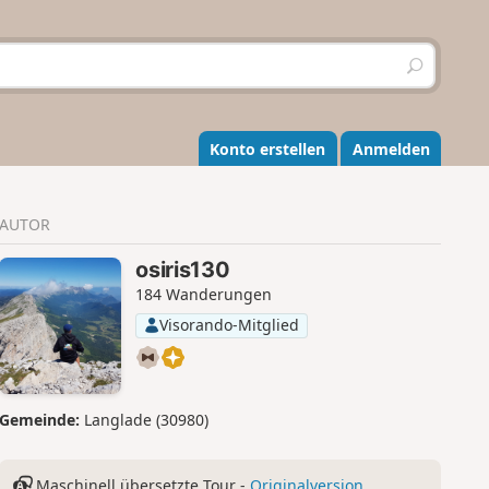
S
u
c
h
e
Konto erstellen
Anmelden
n
AUTOR
osiris130
184 Wanderungen
Visorando-Mitglied
Gemeinde:
Langlade (30980)
Maschinell übersetzte Tour -
Originalversion