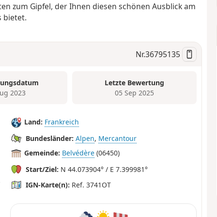
iten zum Gipfel, der Ihnen diesen schönen Ausblick am
bietet.
Nr.
36795135
tungsdatum
Letzte Bewertung
ug 2023
05 Sep 2025
Land:
Frankreich
Bundesländer:
Alpen
,
Mercantour
Gemeinde:
Belvédère
(06450)
Start/Ziel:
N 44.073904° / E 7.399981°
IGN-Karte(n):
Ref. 3741OT