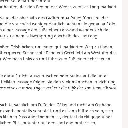
eren Seite darüber thront.
einhaufen, der den Beginn des Weges zum Lac Long markiert.
 Seite, der oberhalb des GR® zum Aufstieg führt. Bei der
d die Spur wird weniger deutlich. Achten Sie genau auf die
 einer Passage am Fuße einer Felswand wendet sich der
eter zu einem Felsvorsprung oberhalb des Lac Long.
großen Felsblöcken, um einen gut markierten Weg zu finden,
 Überqueren Sie anschließend ein Geröllfeld am Westufer des
 Weg nach links ab und führt zum Fuß einer sehr steilen
e darauf, nicht auszurutschen oder Steine auf die unter
r heiklen Passage folgen Sie den Steinmännchen in Richtung
e etwas aus den Augen verliert; die Hilfe der App kann nützlich
e sich tatsächlich am Fuße des Gélas und nicht am Osthang
 sind ebenfalls sehr steil, und es kann hilfreich sein, sich
 kleinen Pass angekommen ist, der fast direkt gegenüber
ichen Blick hinunter auf den Lac Long hinter sich.