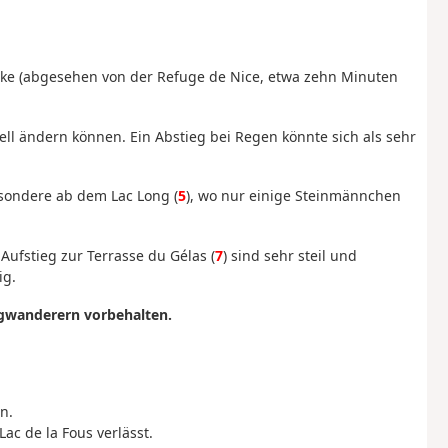
ecke (abgesehen von der Refuge de Nice, etwa zehn Minuten
ell ändern können. Ein Abstieg bei Regen könnte sich als sehr
esondere ab dem Lac Long (
5
), wo nur einige Steinmännchen
ufstieg zur Terrasse du Gélas (
7
) sind sehr steil und
ig.
gwanderern vorbehalten.
n.
c de la Fous verlässt.