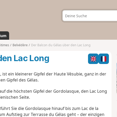
ium
itimes
Belvédère
Der Balcon du Gélas über den Lac Long
den Lac Long
ist ein kleinerer Gipfel der Haute Vésubie, ganz in der
n Gipfel des Gélas.
auf die höchsten Gipfel der Gordolasque, den Lac Long
ienischen Seite.
ührt Sie die Gordolasque hinauf bis zum Lac de la
m Aufstieg zur Terrasse du Gélas geht – der einzigen