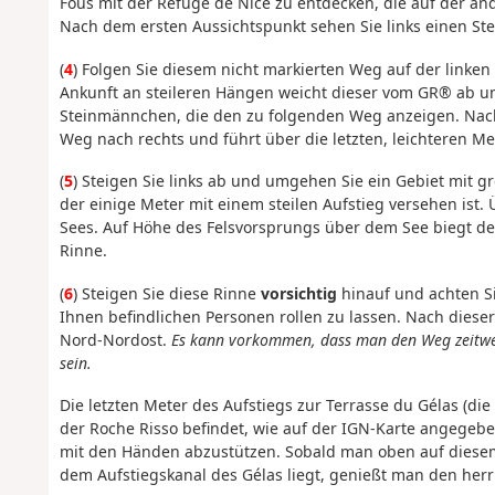
Fous mit der Refuge de Nice zu entdecken, die auf der and
Nach dem ersten Aussichtspunkt sehen Sie links einen St
(
4
) Folgen Sie diesem nicht markierten Weg auf der linken
Ankunft an steileren Hängen weicht dieser vom GR® ab un
Steinmännchen, die den zu folgenden Weg anzeigen. Nach
Weg nach rechts und führt über die letzten, leichteren M
(
5
) Steigen Sie links ab und umgehen Sie ein Gebiet mit 
der einige Meter mit einem steilen Aufstieg versehen ist.
Sees. Auf Höhe des Felsvorsprungs über dem See biegt der
Rinne.
(
6
) Steigen Sie diese Rinne
vorsichtig
hinauf und achten Si
Ihnen befindlichen Personen rollen zu lassen. Nach diese
Nord-Nordost.
Es kann vorkommen, dass man den Weg zeitweis
sein.
Die letzten Meter des Aufstiegs zur Terrasse du Gélas (di
der Roche Risso befindet, wie auf der IGN-Karte angegeben)
mit den Händen abzustützen. Sobald man oben auf diesem
dem Aufstiegskanal des Gélas liegt, genießt man den herrl