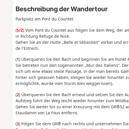
Beschreibung der Wandertour
Parkplatz am Pont du Countet.
(
S/Z
) Vom Pont du Countet aus folgen Sie dem Weg, der am
in Richtung Refuge de Nice.
Gehen Sie an der Hütte „Belle et Sébastien“ vorbei und e
de l'Estrech.
(
1
) Überqueren Sie den Bach und beginnen Sie am Punkt 41
Sie betreten nun den sogenannten „Mur des Italiens“. Der 
sich um eine etwas steile Passage, in der man bereits Gä
hinter sich gelassen haben, steigen Sie wieder hinunter z
ermöglichte, wurde vom Sturm Alex weggerissen).
(
2
) Überqueren Sie den Bach erneut und setzen Sie den Au
Aufstieg führt der Weg leicht wieder hinunter zum Wildba
Gehen Sie weiter bis zu einer Kreuzung mit dem GR®52 a
Staudamm von La Fous entfernt.
(
3
) Folgen Sie dem GR® nach rechts und unternehmen Sie