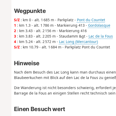
Wegpunkte
S/Z
: km 0 - alt. 1 685 m - Parkplatz -
Pont du Countet
1
: km 1.3 - alt. 1 786 m - Markierung 413 -
Gordolasque
2
: km 3.43 - alt. 2 156 m - Markierung 416
3
: km 3.83 - alt. 2 205 m - Staudamm &gt -
Lac de la Fous
4
: km 5.24 - alt. 2 572 m -
Lac Long (Mercantour)
S/Z
: km 10.79 - alt. 1 684 m - Parkplatz Pont du Countet
Hinweise
Nach dem Besuch des Lac Long kann man durchaus einen 
Blaubeerkuchen mit Blick auf den Lac de la Fous zu genie
Die Wanderung ist nicht besonders schwierig, erfordert je
Barrage de la Fous an einigen Stellen recht technisch sein
Einen Besuch wert