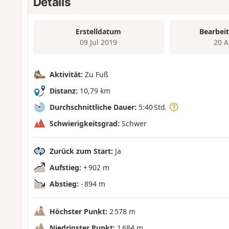
Details
Erstelldatum
Bearbei
09 Jul 2019
20 A
Aktivität:
Zu Fuß
Distanz:
10,79 km
Durchschnittliche Dauer:
5:40 Std.
Schwierigkeitsgrad:
Schwer
Zurück zum Start:
Ja
Aufstieg:
+ 902 m
Abstieg:
- 894 m
Höchster Punkt:
2 578 m
Niedrigster Punkt:
1 684 m