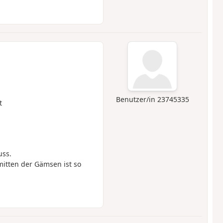
Benutzer/in 23745335
t
uss.
nmitten der Gämsen ist so