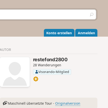
S
u
c
h
e
Konto erstellen
Anmelden
n
AUTOR
restefond2800
28 Wanderungen
Visorando-Mitglied
Maschinell übersetzte Tour -
Originalversion