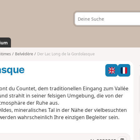
ium
itimes
Belvédère
Der Lac Long de la Gordolasque
asque
Pont du Countet, dem traditionellen Eingang zum Vallée
 und strahlt in seiner felsigen Umgebung, die von der
Atmosphäre der Ruhe aus.
ldes, mineralisches Tal in der Nähe der vielbesuchten
rden wahrscheinlich Ihre einzigen Begleiter sein.