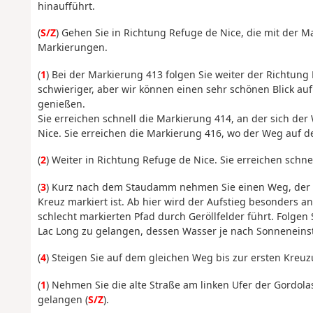
hinaufführt.
(
S/Z
) Gehen Sie in Richtung Refuge de Nice, die mit der M
Markierungen.
(
1
) Bei der Markierung 413 folgen Sie weiter der Richtung
schwieriger, aber wir können einen sehr schönen Blick auf
genießen.
Sie erreichen schnell die Markierung 414, an der sich der
Nice. Sie erreichen die Markierung 416, wo der Weg auf d
(
2
) Weiter in Richtung Refuge de Nice. Sie erreichen schn
(
3
) Kurz nach dem Staudamm nehmen Sie einen Weg, der li
Kreuz markiert ist. Ab hier wird der Aufstieg besonders a
schlecht markierten Pfad durch Geröllfelder führt. Folgen
Lac Long zu gelangen, dessen Wasser je nach Sonneneinst
(
4
) Steigen Sie auf dem gleichen Weg bis zur ersten Kreu
(
1
) Nehmen Sie die alte Straße am linken Ufer der Gordo
gelangen (
S/Z
).