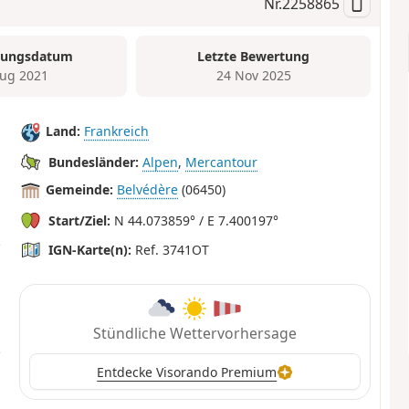
Nr.
2258865
tungsdatum
Letzte Bewertung
ug 2021
24 Nov 2025
Land:
Frankreich
Bundesländer:
Alpen
,
Mercantour
Gemeinde:
Belvédère
(06450)
Start/Ziel:
N 44.073859° / E 7.400197°
IGN-Karte(n):
Ref. 3741OT
Stündliche Wettervorhersage
Entdecke Visorando Premium