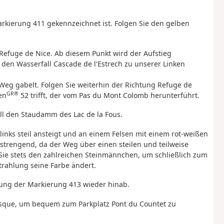
arkierung 411 gekennzeichnet ist. Folgen Sie den gelben
 Refuge de Nice. Ab diesem Punkt wird der Aufstieg
 den Wasserfall Cascade de l'Estrech zu unserer Linken
 Weg gabelt. Folgen Sie weiterhin der Richtung Refuge de
GR®
en
52 trifft, der vom Pas du Mont Colomb herunterführt.
ell den Staudamm des Lac de la Fous.
nks steil ansteigt und an einem Felsen mit einem rot-weißen
nstrengend, da der Weg über einen steilen und teilweise
 Sie stets den zahlreichen Steinmännchen, um schließlich zum
rahlung seine Farbe ändert.
zung der Markierung 413 wieder hinab.
lasque, um bequem zum Parkplatz Pont du Countet zu