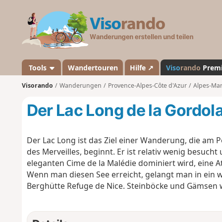
V
i
s
o
r
a
Tools
Wandertouren
Hilfe ↗
Viso
rando
Prem
n
Visorando
Wanderungen
Provence-Alpes-Côte d'Azur
Alpes-Mar
d
o
Der Lac Long de la Gordol
Der Lac Long ist das Ziel einer Wanderung, die am 
des Merveilles, beginnt. Er ist relativ wenig besucht
eleganten Cime de la Malédie dominiert wird, eine 
Wenn man diesen See erreicht, gelangt man in ein wi
Berghütte Refuge de Nice. Steinböcke und Gämsen we