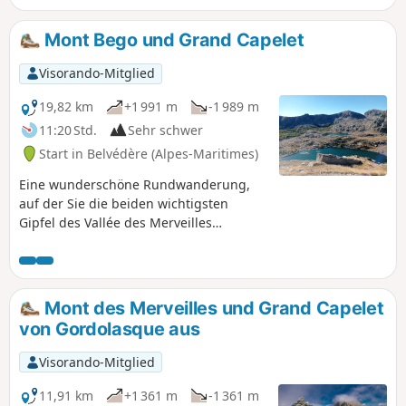
willkommenen Pause ein. Achten Sie auf
die Tierwelt: Gämsen, Murmeltiere
Mont Bego und Grand Capelet
(außerhalb der Winterruhe) und
Steinböcke.
Visorando-Mitglied
19,82 km
+1 991 m
-1 989 m
11:20 Std.
Sehr schwer
Start in Belvédère (Alpes-Maritimes)
Eine wunderschöne Rundwanderung,
auf der Sie die beiden wichtigsten
Gipfel des Vallée des Merveilles
entdecken können: den Mont du Grand
Capelet und den Mont Bego. Rund um
den Pas de l'Arpette und den Lac Autier
können Sie zahlreiche Gämsen
Mont des Merveilles und Grand Capelet
beobachten.
von Gordolasque aus
Visorando-Mitglied
11,91 km
+1 361 m
-1 361 m