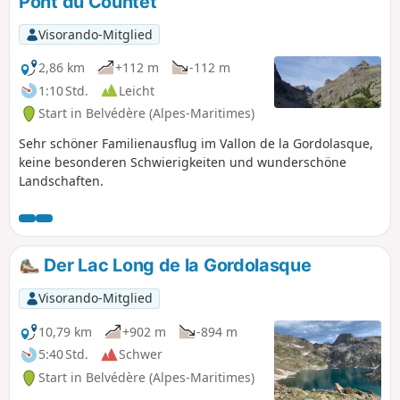
Pont du Countet
Visorando-Mitglied
2,86 km
+112 m
-112 m
1:10 Std.
Leicht
Start in Belvédère (Alpes-Maritimes)
Sehr schöner Familienausflug im Vallon de la Gordolasque,
keine besonderen Schwierigkeiten und wunderschöne
Landschaften.
Der Lac Long de la Gordolasque
Visorando-Mitglied
10,79 km
+902 m
-894 m
5:40 Std.
Schwer
Start in Belvédère (Alpes-Maritimes)