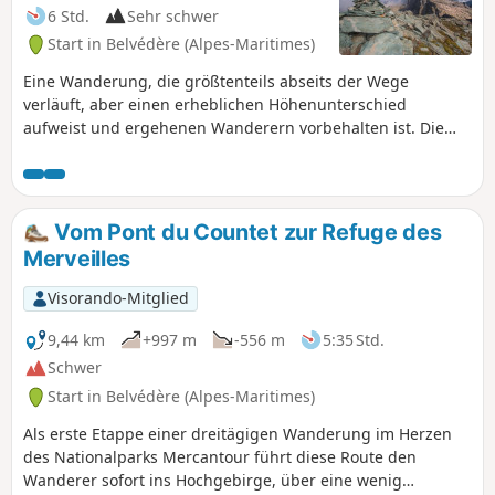
6 Std.
Sehr schwer
Start in Belvédère (Alpes-Maritimes)
Eine Wanderung, die größtenteils abseits der Wege
verläuft, aber einen erheblichen Höhenunterschied
aufweist und ergehenen Wanderern vorbehalten ist. Die
Aussicht vom Gipfel des Grand Capelet, am Schnittpunkt
der Täler Gordolasque, Merveilles und Valmasque, ist
sicherlich eine der schönsten im Mercantour.Beachten Sie
bitte die praktischen Informationen.
Vom Pont du Countet zur Refuge des
Merveilles
Visorando-Mitglied
9,44 km
+997 m
-556 m
5:35 Std.
Schwer
Start in Belvédère (Alpes-Maritimes)
Als erste Etappe einer dreitägigen Wanderung im Herzen
des Nationalparks Mercantour führt diese Route den
Wanderer sofort ins Hochgebirge, über eine wenig