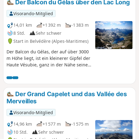
Der Balcon du Gélas über den Lac Long
mit Gämsen und Murmeltieren.
Visorando-Mitglied
14,01 km
+1 392 m
-1 383 m
8 Std.
Sehr schwer
Start in Belvédère (Alpes-Maritimes)
Der Balcon du Gélas, der auf über 3000
m Höhe liegt, ist ein kleinerer Gipfel der
Haute Vésubie, ganz in der Nähe seiner
großen Schwestern, der
symbolträchtigen Gipfel des Gélas. Der
Aufstieg bietet jedoch ein herrliches
Panorama auf die höchsten Gipfel der
Der Grand Capelet und das Vallée des
Gordolasque, den Lac Long sowie den
Merveilles
Argentera und sogar den Viso auf der
italienischen Seite. Diese Wanderung,
Visorando-Mitglied
die am Pont du Countet beginnt, führt
Sie die Gordolasque hinauf bis zum Lac
14,96 km
+1 577 m
-1 575 m
de la Fous, dann weiter zum ruhigen
10 Std.
Sehr schwer
Lac Long, bevor es zum Aufstieg zur