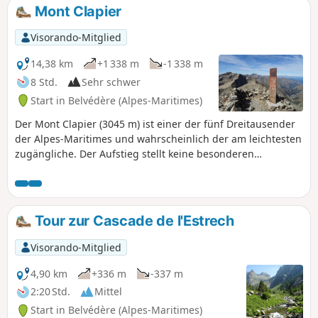
Mont Clapier
Visorando-Mitglied
14,38 km
+1 338 m
-1 338 m
8 Std.
Sehr schwer
Start in Belvédère (Alpes-Maritimes)
Der Mont Clapier (3045 m) ist einer der fünf Dreitausender
der Alpes-Maritimes und wahrscheinlich der am leichtesten
zugängliche. Der Aufstieg stellt keine besonderen
technischen Schwierigkeiten dar, erfordert jedoch einen
guten Orientierungssinn, um sich vom Lacs du Mont
Clapier aus über Geröllfelder fortzubewegen. Vom Gipfel
aus hat man einen herrlichen Ausblick auf die Gipfel der
Tour zur Cascade de l'Estrech
italienisch-schweizerischen Grenze bis nach Korsika, über
die Poebene, den immer noch isolierten Mont Viso und
Visorando-Mitglied
näher gelegen den Mont Bégo, den Grand Capelet, den
Gélas und den Argentera.
4,90 km
+336 m
-337 m
2:20 Std.
Mittel
Start in Belvédère (Alpes-Maritimes)