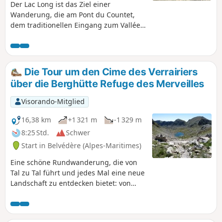
Der Lac Long ist das Ziel einer
Wanderung, die am Pont du Countet,
dem traditionellen Eingang zum Vallée
des Merveilles, beginnt. Er ist relativ
wenig besucht und strahlt in seiner
felsigen Umgebung, die von der
eleganten Cime de la Malédie dominiert
Die Tour um den Cime des Verrairiers
wird, eine Atmosphäre der Ruhe aus.
über die Berghütte Refuge des Merveilles
Wenn man diesen See erreicht, gelangt
man in ein wildes, mineralisches Tal in
Visorando-Mitglied
der Nähe der vielbesuchten Berghütte
Refuge de Nice. Steinböcke und
16,38 km
+1 321 m
-1 329 m
Gämsen werden wahrscheinlich Ihre
8:25 Std.
Schwer
einzigen Begleiter sein.
Start in Belvédère (Alpes-Maritimes)
Eine schöne Rundwanderung, die von
Tal zu Tal führt und jedes Mal eine neue
Landschaft zu entdecken bietet: von
einem wilden Tal bis zu den Seen rund
um die Berghütte Refuge des Merveilles
in einer wunderschönen Felslandschaft.