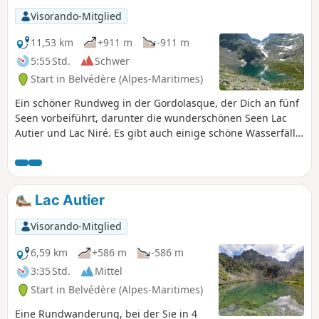
Visorando-Mitglied
11,53 km
+911 m
-911 m
5:55 Std.
Schwer
Start in Belvédère (Alpes-Maritimes)
Ein schöner Rundweg in der Gordolasque, der Dich an fünf
Seen vorbeiführt, darunter die wunderschönen Seen Lac
Autier und Lac Niré. Es gibt auch einige schöne Wasserfälle,
darunter die riesige Cascade de l'Estrech. Zahlreiche
Gämsen auf der gesamten Wanderung. Einige Steinböcke
und Murmeltiere unter der Staumauer des Lac de la Fous.
Lac Autier
Visorando-Mitglied
6,59 km
+586 m
-586 m
3:35 Std.
Mittel
Start in Belvédère (Alpes-Maritimes)
Eine Rundwanderung, bei der Sie in 4