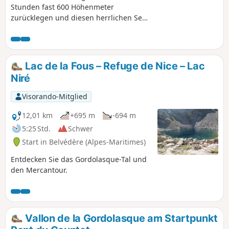
Stunden fast 600 Höhenmeter
zurücklegen und diesen herrlichen See
genießen können.
Lac de la Fous – Refuge de Nice – Lac
Niré
Visorando-Mitglied
12,01 km
+695 m
-694 m
5:25 Std.
Schwer
Start in Belvédère (Alpes-Maritimes)
Entdecken Sie das Gordolasque-Tal und
den Mercantour.
Vallon de la Gordolasque am Startpunkt