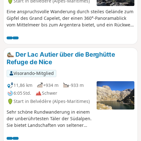
Start in Belvédère (Alpes-Maritimes)
Terrasse du Gélas geht – der einzigen
heiklen Passage – und schließlich ohne
Eine anspruchsvolle Wanderung durch steiles Gelände zum
Schwierigkeiten zum Gipfel, der Ihnen
Gipfel des Grand Capelet, der einen 360°-Panoramablick
diesen schönen Ausblick am Fuße des
vom Mittelmeer bis zum Argentera bietet, und ein Rückweg
höchsten Punktes des Mercantour-
durch das berühmte Vallée des Merveilles, auf dem man
Massivs bietet.
einige der Felsgravuren der Gegend entdecken kann. Diese
Rundwanderung ist sehr lang und sehr anspruchsvoll und
daher ergehenen Bergsteigern vorbehalten.
Der Lac Autier über die Berghütte
Refuge de Nice
Visorando-Mitglied
11,86 km
+934 m
-933 m
6:05 Std.
Schwer
Start in Belvédère (Alpes-Maritimes)
Sehr schöne Rundwanderung in einem
der unberührtesten Täler der Südalpen.
Sie bietet Landschaften von seltener
Schönheit in einer außergewöhnlichen
Umgebung. Die Berghütte lädt zu einer