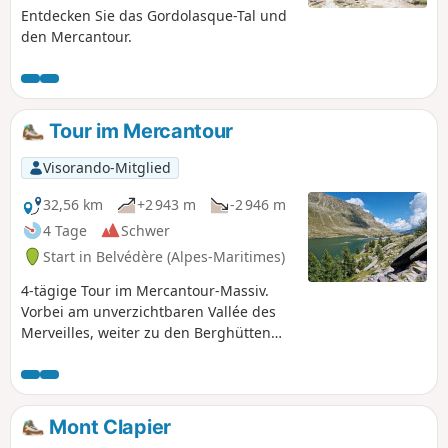
Entdecken Sie das Gordolasque-Tal und
den Mercantour.
Tour im Mercantour
Visorando-Mitglied
32,56 km
+2 943 m
-2 946 m
4 Tage
Schwer
Start in Belvédère (Alpes-Maritimes)
4-tägige Tour im Mercantour-Massiv.
Vorbei am unverzichtbaren Vallée des
Merveilles, weiter zu den Berghütten
Refuge de Nice und Refuge de la
Madone de Fenestre, dann Ende der
Rundwanderung am Pont du Countet,
Endpunkt der Straße des Gordolasque-
Mont Clapier
Tals.