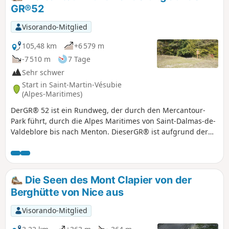
GR®52
Visorando-Mitglied
105,48 km
+6 579 m
-7 510 m
7 Tage
Sehr schwer
Start in Saint-Martin-Vésubie
(Alpes-Maritimes)
DerGR® 52 ist ein Rundweg, der durch den Mercantour-
Park führt, durch die Alpes Maritimes von Saint-Dalmas-de-
Valdeblore bis nach Menton. DieserGR® ist aufgrund der
abwechslungsreichen Landschaft und der erheblichen
Höhenunterschiede sehr anspruchsvoll. Sie erreichen
Höhen von bis zu 2700 m, von wo aus Sie die Landschaften
sowie die Fauna und Flora des Hochgebirges bewundern
Die Seen des Mont Clapier von der
können. Im zweiten Teil der Route erwarten Sie Panoramen,
Berghütte von Nice aus
die zwar südlicher, aber ebenso außergewöhnlich sind.
Visorando-Mitglied