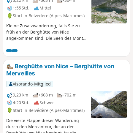
3,22 km
+363 m
-364 m
1:55 Std.
Mittel
Start in Belvédère (Alpes-Maritimes)
Kleine Zusatzwanderung, falls Sie zu
früh an der Berghütte von Nice
angekommen sind. Die Seen des Mont
Clapier sind ein schönes und reizvolles
Ziel. Wie im restlichen Mercantour sind
Gämsen und Steinböcke allgegenwärtig.
Die Seen können Mitte Juni noch vereist
Berghütte von Nice – Berghütte von
sein. Der Weg ist nicht markiert, aber
Merveilles
gut sichtbar. Die gleichen Hinweise
finden sich auf der Karte und auf den
Visorando-Mitglied
Wandervorschlägen, die am Eingang
der Hütte ausgehängt sind. Der
9,23 km
+608 m
-702 m
Höhenunterschied beträgt etwa 300 m.
4:20 Std.
Schwer
Start in Belvédère (Alpes-Maritimes)
Die vierte Etappe dieser Wanderung
durch den Mercantour, die an der
Berghütte von Nice beginnt, ist die