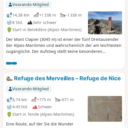
Visorando-Mitglied
14,38 km
+1 338 m
-1 338 m
8 Std.
Sehr schwer
Start in Belvédère (Alpes-Maritimes)
Der Mont Clapier (3045 m) ist einer der fünf Dreitausender
der Alpes-Maritimes und wahrscheinlich der am leichtesten
zugängliche. Der Aufstieg stellt keine besonderen
technischen Schwierigkeiten dar, erfordert jedoch einen
guten Orientierungssinn, um sich vom Lacs du Mont
Clapier aus über Geröllfelder fortzubewegen. Vom Gipfel
aus hat man einen herrlichen Ausblick auf die Gipfel der
Refuge des Merveilles – Refuge de Nice
italienisch-schweizerischen Grenze bis nach Korsika, über
die Poebene, den immer noch isolierten Mont Viso und
Visorando-Mitglied
näher gelegen den Mont Bégo, den Grand Capelet, den
Gélas und den Argentera.
8,74 km
+775 m
-671 m
4:45 Std.
Schwer
Start in Tende (Alpes-Maritimes)
Eine Route, auf der Sie die Wunder