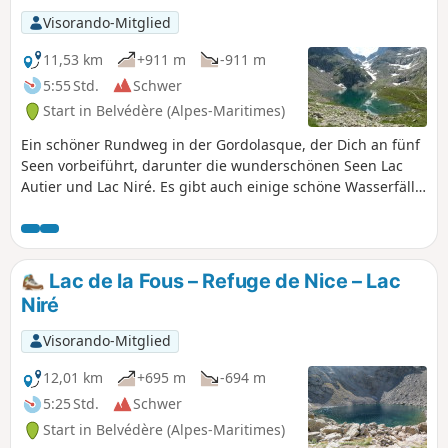
Visorando-Mitglied
11,53 km
+911 m
-911 m
5:55 Std.
Schwer
Start in Belvédère (Alpes-Maritimes)
Ein schöner Rundweg in der Gordolasque, der Dich an fünf
Seen vorbeiführt, darunter die wunderschönen Seen Lac
Autier und Lac Niré. Es gibt auch einige schöne Wasserfälle,
darunter die riesige Cascade de l'Estrech. Zahlreiche
Gämsen auf der gesamten Wanderung. Einige Steinböcke
und Murmeltiere unter der Staumauer des Lac de la Fous.
Lac de la Fous – Refuge de Nice – Lac
Niré
Visorando-Mitglied
12,01 km
+695 m
-694 m
5:25 Std.
Schwer
Start in Belvédère (Alpes-Maritimes)