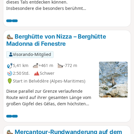
dieses Tals entdecken können.
Insbesondere die besonders berühmten
Gravuren wie Christus, der Häuptling
und der Altarstein. Aber Vorsicht, diese
Gebiete werden überwacht!
Berghütte von Nizza – Berghütte
Madonna di Fenestre
Visorando-Mitglied
5,41 km
+461 m
-772 m
2:50 Std.
Schwer
Start in Belvédère (Alpes-Maritimes)
Diese parallel zur Grenze verlaufende
Route wird auf ihrer gesamten Länge vom
großen Gipfel des Gélas, dem höchsten
Berg der Region, dominiert.
Mercantour-Rundwanderung auf dem