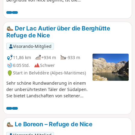
kürzeste. Kurz, aber genauso
anspruchsvoll. Sie passieren die Baisse
du Basto, den höchsten Punkt
desGR®52. Sie gelangen zum Lac du
Der Lac Autier über die Berghütte
Basto, dann folgt der Aufstieg zur
Refuge de Nice
Baisse de la Valmasque, bevor es
hinunter ins Vallée des Merveilles geht.
Visorando-Mitglied
11,86 km
+934 m
-933 m
6:05 Std.
Schwer
Start in Belvédère (Alpes-Maritimes)
Sehr schöne Rundwanderung in einem
der unberührtesten Täler der Südalpen.
Sie bietet Landschaften von seltener
Schönheit in einer außergewöhnlichen
Umgebung. Die Berghütte lädt zu einer
willkommenen Pause ein. Achten Sie auf
die Tierwelt: Gämsen, Murmeltiere
Le Boreon – Refuge de Nice
(außerhalb der Winterruhe) und
Steinböcke.