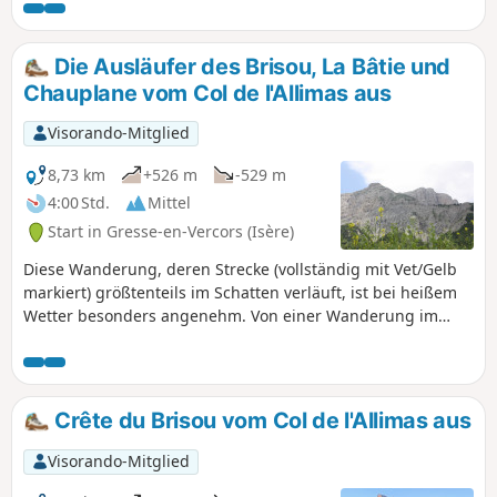
Mont Aiguille, wenn man sich am Col de l'Allimas befindet.
Ich habe diese Wanderung im Juni gemacht, die Flora war
üppig und es war ein wahrer Genuss.
Die Ausläufer des Brisou, La Bâtie und
Chauplane vom Col de l'Allimas aus
Visorando-Mitglied
8,73 km
+526 m
-529 m
4:00 Std.
Mittel
Start in Gresse-en-Vercors (Isère)
Diese Wanderung, deren Strecke (vollständig mit Vet/Gelb
markiert) größtenteils im Schatten verläuft, ist bei heißem
Wetter besonders angenehm. Von einer Wanderung im
Winter wird dringend abgeraten, da sie im ersten Abschnitt
am Brisou entlangführt, dessen Hänge sich stellenweise als
sehr steil erweisen. Außerdem kann es vorkommen, dass
bestimmte Bäche, die im Sommer ausgetrocknet sind, im
Crête du Brisou vom Col de l'Allimas aus
Winter nicht überquert werden können. Dies ist keine
Familienwanderung mit kleinen Kindern!
Visorando-Mitglied