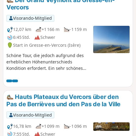
Der Grand Veymont ab Gresse-en-
Vercors
Visorando-Mitglied
12,07 km
+1 166 m
-1 159 m
6:45 Std.
Schwer
Start in Gresse-en-Vercors (Isère)
Schöne Tour, die jedoch aufgrund des
erheblichen Höhenunterschieds
Kondition erfordert. Ein sehr schönes
Panorama vom Grand Veymont aus.
Hinter dem Pas de la Ville trifft man auf
andere Wanderer.
Hauts Plateaux du Vercors über den
Pas de Berrièves und den Pas de la Ville
Visorando-Mitglied
16,78 km
+1 099 m
-1 096 m
7:55 Std.
Schwer