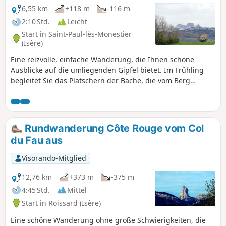
6,55 km
+118 m
-116 m
2:10 Std.
Leicht
Start in Saint-Paul-lès-Monestier
(Isère)
Eine reizvolle, einfache Wanderung, die Ihnen schöne
Ausblicke auf die umliegenden Gipfel bietet. Im Frühling
begleitet Sie das Plätschern der Bäche, die vom Berg
herabfließen.
Rundwanderung Côte Rouge vom Col
du Fau aus
Visorando-Mitglied
12,76 km
+373 m
-375 m
4:45 Std.
Mittel
Start in Roissard (Isère)
Eine schöne Wanderung ohne große Schwierigkeiten, die