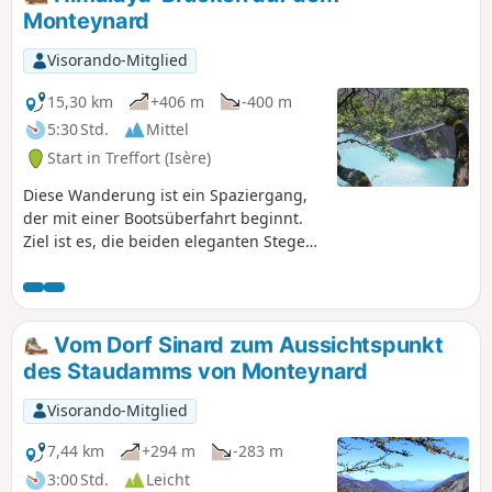
Monteynard
Visorando-Mitglied
15,30 km
+406 m
-400 m
5:30 Std.
Mittel
Start in Treffort (Isère)
Diese Wanderung ist ein Spaziergang,
der mit einer Bootsüberfahrt beginnt.
Ziel ist es, die beiden eleganten Stege
zu überqueren. Der erste Steg
überquert den Drac. Der zweite Steg
überquert den Ebron. Die Strecke ist
recht gut ausgeschildert.
Vom Dorf Sinard zum Aussichtspunkt
des Staudamms von Monteynard
Visorando-Mitglied
7,44 km
+294 m
-283 m
3:00 Std.
Leicht