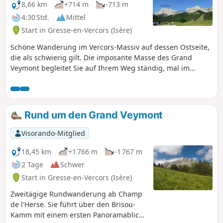
8,66 km
+714 m
-713 m
4:30 Std.
Mittel
Start in Gresse-en-Vercors (Isère)
Schöne Wanderung im Vercors-Massiv auf dessen Ostseite,
die als schwierig gilt. Die imposante Masse des Grand
Veymont begleitet Sie auf Ihrem Weg ständig, mal im
Schatten, mal auf steinigem und unwegsamem Gelände.
Rund um den Grand Veymont
Visorando-Mitglied
18,45 km
+1 766 m
-1 767 m
2 Tage
Schwer
Start in Gresse-en-Vercors (Isère)
Zweitägige Rundwanderung ab Champ
de l'Herse. Sie führt über den Brisou-
Kamm mit einem ersten Panoramablick,