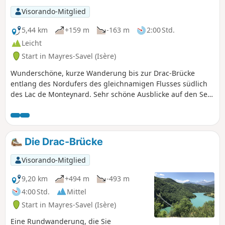
Visorando-Mitglied
5,44 km
+159 m
-163 m
2:00 Std.
Leicht
Start in Mayres-Savel (Isère)
Wunderschöne, kurze Wanderung bis zur Drac-Brücke
entlang des Nordufers des gleichnamigen Flusses südlich
des Lac de Monteynard. Sehr schöne Ausblicke auf den See
und den Fluss bis zur Überquerung der Himalaya-Brücke
vor dem Rückweg.
Die Drac-Brücke
Visorando-Mitglied
9,20 km
+494 m
-493 m
4:00 Std.
Mittel
Start in Mayres-Savel (Isère)
Eine Rundwanderung, die Sie