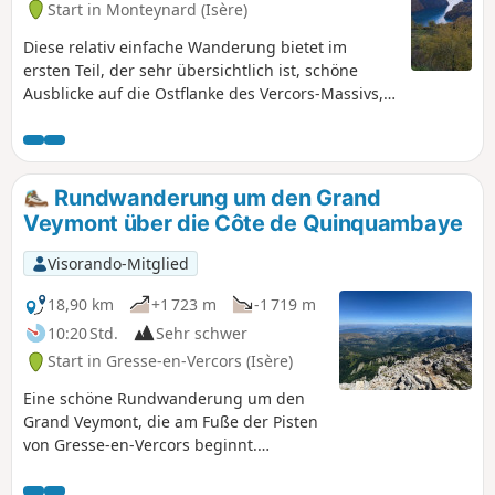
Start in Monteynard (Isère)
Diese relativ einfache Wanderung bietet im
ersten Teil, der sehr übersichtlich ist, schöne
Ausblicke auf die Ostflanke des Vercors-Massivs,
das Drac-Tal und den Stausee von Monteynard
sowie auf die Matheysine und die Gipfel, die die
Seen der Matheysine überragen. Im zweiten,
schattigeren Teil entdecken Sie die umliegenden
Rundwanderung um den Grand
Weiler sowie einige Kunstbauten der
Veymont über die Côte de Quinquambaye
touristischen Kleinbahn von La Mure.
Visorando-Mitglied
18,90 km
+1 723 m
-1 719 m
10:20 Std.
Sehr schwer
Start in Gresse-en-Vercors (Isère)
Eine schöne Rundwanderung um den
Grand Veymont, die am Fuße der Pisten
von Gresse-en-Vercors beginnt.
Atemberaubende Landschaften
während der gesamten Wanderung.