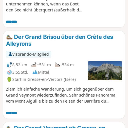
unternehmen können, wenn das Boot
den See nicht überquert (außerhalb der
Saison) oder wenn Sie sich Zeit lassen
und die Stege an zwei Tagen
überqueren möchten. Siehe Wanderung
Pont de Brion und Ébron-Steg. Diese
Der Grand Brisou über den Crête des
Wanderung ist nicht für Personen
Alleyrons
geeignet, die unter Höhenangst oder
einer Phobie vor Einstürzen leiden.
Visorando-Mitglied
8,52 km
+531 m
-534 m
3:55 Std.
Mittel
Start in Gresse-en-Vercors (Isère)
Ziemlich einfache Wanderung, um sich gegenüber dem
Grand Veymont wiederzufinden. Sehr schönes Panorama:
vom Mont Aiguille bis zu den Felsen der Barrière du
Vercors.