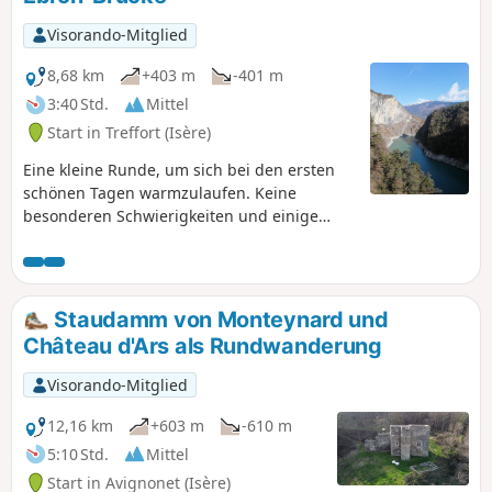
Visorando-Mitglied
8,68 km
+403 m
-401 m
3:40 Std.
Mittel
Start in Treffort (Isère)
Eine kleine Runde, um sich bei den ersten
schönen Tagen warmzulaufen. Keine
besonderen Schwierigkeiten und einige
schöne Ausblicke auf die Berge rund um das
Trièves!
Staudamm von Monteynard und
Château d'Ars als Rundwanderung
Visorando-Mitglied
12,16 km
+603 m
-610 m
5:10 Std.
Mittel
Start in Avignonet (Isère)