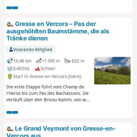
bevor Sie den Grand Veymont (2341 m)
erreichen, der einen herrlichen Blick auf
die Hochebenen des Vercors, den Mont
Aiguille und das Tal bietet. Gute
Gresse en Vercors – Pas der
Chancen, Steinböcke und Murmeltiere
ausgehöhlten Baumstämme, die als
zu beobachten.
Tränke dienen
Visorando-Mitglied
10,46 km
+1 300 m
-622 m
6:40 Std.
Schwer
Start in Gresse-en-Vercors (Isère)
Die erste Etappe führt vom Champ de
l'Herse bis zum Pas des Bachassons. Sie
verläuft über den Brisou-Kamm, von wo
aus man einen ersten Panoramablick
genießen kann. Der Höhenunterschied
beträgt mehr als 1000 m, aber die
Schönheit der Landschaft am Pas des
Le Grand Veymont von Gresse-en-
Bachassons entschädigt dafür.
Vercors aus