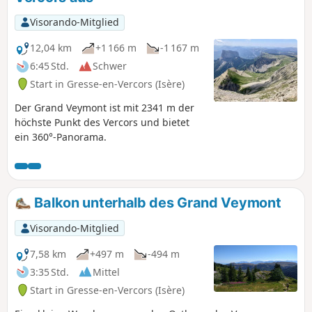
Visorando-Mitglied
12,04 km
+1 166 m
-1 167 m
6:45 Std.
Schwer
Start in Gresse-en-Vercors (Isère)
Der Grand Veymont ist mit 2341 m der
höchste Punkt des Vercors und bietet
ein 360°-Panorama.
Balkon unterhalb des Grand Veymont
Visorando-Mitglied
7,58 km
+497 m
-494 m
3:35 Std.
Mittel
Start in Gresse-en-Vercors (Isère)