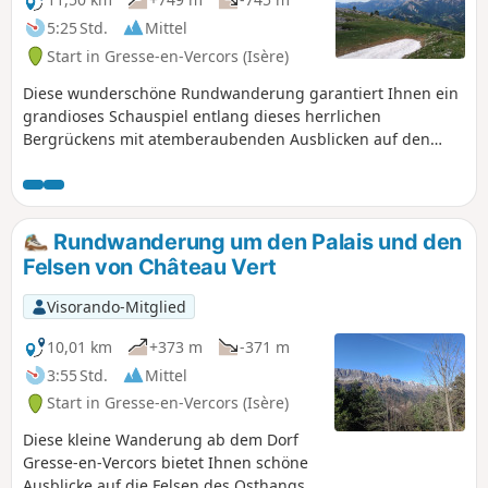
5:25 Std.
Mittel
Start in Gresse-en-Vercors (Isère)
Diese wunderschöne Rundwanderung garantiert Ihnen ein
grandioses Schauspiel entlang dieses herrlichen
Bergrückens mit atemberaubenden Ausblicken auf den
Osthang des Vercors, den Grand Veymont, den Mont
Aiguille sowie das Trièves mit dem Obiou und dem Grand
Ferrand bis hin zu den Gebirgsmassiven des Oisans,
Taillefer und sogar Belledonne.
Rundwanderung um den Palais und den
Felsen von Château Vert
Visorando-Mitglied
10,01 km
+373 m
-371 m
3:55 Std.
Mittel
Start in Gresse-en-Vercors (Isère)
Diese kleine Wanderung ab dem Dorf
Gresse-en-Vercors bietet Ihnen schöne
Ausblicke auf die Felsen des Osthangs