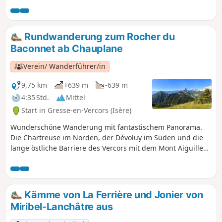
Gresse-en-Vercors, und bietet einen
schönen Blick auf das Dorf und seine
Hochebene sowie auf den Grand
Veymont und den Mont de l'Aiguille. Im
Rundwanderung zum Rocher du
Winter sollte sie jedoch aufgrund ihrer
Baconnet ab Chauplane
Unbegehbarkeit unbedingt vermieden
werden.
Verein/ Wanderführer/in
9,75 km
+639 m
-639 m
4:35 Std.
Mittel
Start in Gresse-en-Vercors (Isère)
Wunderschöne Wanderung mit fantastischem Panorama.
Die Chartreuse im Norden, der Dévoluy im Süden und die
lange östliche Barriere des Vercors mit dem Mont Aiguille
und dem Grand Veymont.
Kämme von La Ferrière und Jonier von
Miribel-Lanchâtre aus