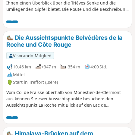
Ihnen einen Überblick über die Trièves-Senke und die
umliegenden Gipfel bietet. Die Route und die Beschreibung
wurden am 21. April 2022 geändert.
Die Aussichtspunkte Belvédères de la
Roche und Côte Rouge
Visorando-Mitglied
10,46 km
+347 m
-354 m
4:00 Std.
Mittel
Start in Treffort (Isère)
Vom Col de Fraisse oberhalb von Monestier-de-Clermont
aus können Sie zwei Aussichtspunkte besuchen: den
Aussichtspunkt La Roche mit Blick auf den Lac de
Monteynard und den Aussichtspunkt Côte Rouge mit Blick
auf den berühmten Mont Aiguille. Unterwegs kommen Sie
an der schönen Buche namens Arbre à Mimi vorbei.
Himalaya-Brücken auf dem