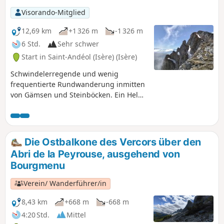
Visorando-Mitglied
12,69 km
+1 326 m
-1 326 m
6 Std.
Sehr schwer
Start in Saint-Andéol (Isère) (Isère)
Schwindelerregende und wenig
frequentierte Rundwanderung inmitten
von Gämsen und Steinböcken. Ein Helm
ist Pflicht, ebenso wie Eispickel und
Steigeisen bis spät in die Saison hinein,
da im Serre-Brion-Pass lange Zeit
Firnschnee liegt. Im Frühjahr muss man
Die Ostbalkone des Vercors über den
früh aufbrechen, damit der Schnee im
Abri de la Peyrouse, ausgehend von
Serre-Brion-Pass noch gefroren ist.
Bourgmenu
Verein/ Wanderführer/in
8,43 km
+668 m
-668 m
4:20 Std.
Mittel