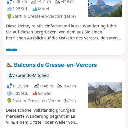
7,48 km
+451 m
-449 m
3:25 Std.
Mittel
Start in Gresse-en-Vercors (Isère)
Diese kleine, relativ einfache und kurze Wanderung führt
Sie auf diesen Bergrücken, von dem aus Sie einen
herrlichen Ausblick auf die Ostkette des Vercors, den Mont
Aiguille, das Trièves bis hin zum Oisans und das
Belledonne-Massiv genießen können.
Balcons de Gresse-en-Vercors
Visorando-Mitglied
11,29 km
+648 m
-642 m
5:05 Std.
Schwer
Start in Gresse-en-Vercors (Isère)
Diese schöne, vollständig grün/gelb
markierte Wanderung beginnt in La
Ville, einem Ortsteil oder Weiler von