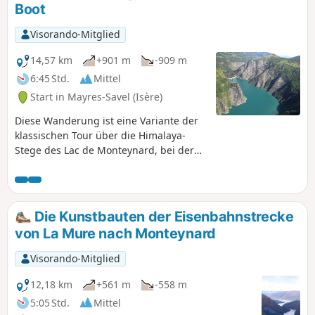
Boot
Visorando-Mitglied
14,57 km
+901 m
-909 m
6:45 Std.
Mittel
Start in Mayres-Savel (Isère)
Diese Wanderung ist eine Variante der
klassischen Tour über die Himalaya-
Stege des Lac de Monteynard, bei der
man nicht mit dem Boot (kostenpflichtig)
zurück zum Ausgangspunkt gehen
muss. Außerdem führt diese Route über
den Pas du Berlioz (sehr schöne
Die Kunstbauten der Eisenbahnstrecke
Aussicht auf den See) und die Pont de
von La Mure nach Monteynard
Brion. Sie ist kaum länger als mit dem
Boot, da man nicht bis zur Anlegestelle
Visorando-Mitglied
laufen muss, die ziemlich weit entfernt
ist. Allerdings muss ein Teil der Strecke
12,18 km
+561 m
-558 m
hin und zurück gelaufen werden.
5:05 Std.
Mittel