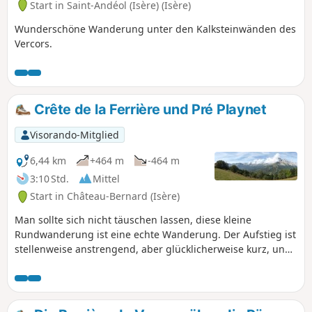
Start in Saint-Andéol (Isère) (Isère)
Wunderschöne Wanderung unter den Kalksteinwänden des
Vercors.
Crête de la Ferrière und Pré Playnet
Visorando-Mitglied
6,44 km
+464 m
-464 m
3:10 Std.
Mittel
Start in Château-Bernard (Isère)
Man sollte sich nicht täuschen lassen, diese kleine
Rundwanderung ist eine echte Wanderung. Der Aufstieg ist
stellenweise anstrengend, aber glücklicherweise kurz, und
die Passage über den Kamm der Ferrière ist ein wahrer
Genuss (man blickt fast senkrecht auf das Tal der Gresse
und das Dorf Miribel Lanchâtre hinunter). Die Aussicht vom
Gipfel ist einen Abstecher wert.