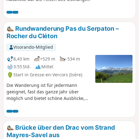
des Vercors vom Grand Veymont bis zur
Moucherolle und weiter auf den
Serpaton und den Rocher du Baconnet.
Die Route, die oft durch den Wald führt,
Rundwanderung Pas du Serpaton –
ermöglicht es Ihnen zudem, zwei kleine,
Rocher du Cléton
recht kuriose Gipfel zu entdecken: Le
Palais und Château Vert, kleine Felsen,
Visorando-Mitglied
die aus einem herrlichen Wald
herausragen.
8,43 km
+529 m
-534 m
3:55 Std.
Mittel
Start in Gresse-en-Vercors (Isère)
Die Wanderung ist für jedermann
geeignet, fast das ganze Jahr über
möglich und bietet schöne Ausblicke,
erfordert jedoch gute
Orientierungskenntnisse. Kann auch
mit Schneeschuhen unternommen
werden. Zwischen dem Pas du Serpaton
Brücke über den Drac vom Strand
und Chaumeil gibt es keine Wegweiser.
Mayres-Savel aus