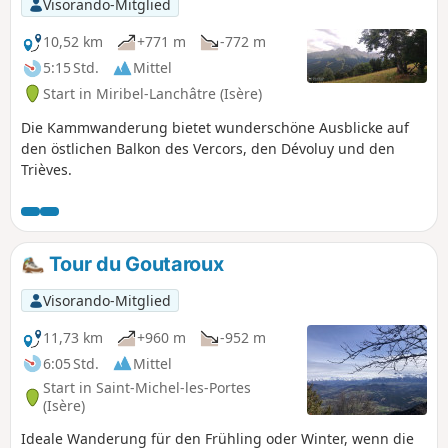
Visorando-Mitglied
10,52 km
+771 m
-772 m
5:15 Std.
Mittel
Start in Miribel-Lanchâtre (Isère)
Die Kammwanderung bietet wunderschöne Ausblicke auf
den östlichen Balkon des Vercors, den Dévoluy und den
Trièves.
Tour du Goutaroux
Visorando-Mitglied
11,73 km
+960 m
-952 m
6:05 Std.
Mittel
Start in Saint-Michel-les-Portes
(Isère)
Ideale Wanderung für den Frühling oder Winter, wenn die