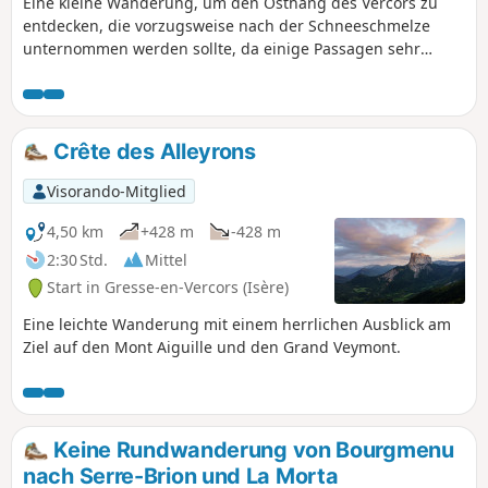
Eine kleine Wanderung, um den Osthang des Vercors zu
entdecken, die vorzugsweise nach der Schneeschmelze
unternommen werden sollte, da einige Passagen sehr
schwierig sein können. Sie wandern unter den Felsen des
Grand Veymont hindurch, sehen den Mont Blanc und
haben einen Überblick über diesen herrlichen Hang des
Vercors-Massivs mit seinen beeindruckenden Felsen.
Crête des Alleyrons
Visorando-Mitglied
4,50 km
+428 m
-428 m
2:30 Std.
Mittel
Start in Gresse-en-Vercors (Isère)
Eine leichte Wanderung mit einem herrlichen Ausblick am
Ziel auf den Mont Aiguille und den Grand Veymont.
Keine Rundwanderung von Bourgmenu
nach Serre-Brion und La Morta