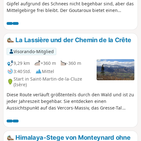
Gipfel aufgrund des Schnees nicht begehbar sind, aber das
Mittelgebirge frei bleibt. Der Goutaroux bietet einen
herrlichen Blick auf alle umliegenden Gebirgsmassive: den
Mont Aguille und den Vercors, den Trièves, die Alpen bis
nach Grenoble und die Chartreuse. Diese Rundwanderung
ist eine Alternative zur Hin- und Rückwanderung von
La Lassière und der Chemin de la Crête
Trézanne aus.
Visorando-Mitglied
9,29 km
+360 m
-360 m
3:40 Std.
Mittel
Start in Saint-Martin-de-la-Cluze
(Isère)
Diese Route verläuft größtenteils durch den Wald und ist zu
jeder Jahreszeit begehbar. Sie entdecken einen
Aussichtspunkt auf das Vercors-Massiv, das Gresse-Tal
sowie das Drac-Tal mit dem Stausee von Notre-Dame-de-
Commiers. Sie kommen auch in der Nähe des Château de
Paquier vorbei, das zu einer Pension umgebaut wurde.
Himalaya-Stege von Monteynard ohne