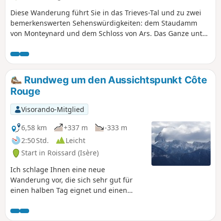
Diese Wanderung führt Sie in das Trieves-Tal und zu zwei
bemerkenswerten Sehenswürdigkeiten: dem Staudamm
von Monteynard und dem Schloss von Ars. Das Ganze unter
dem Blick von La Peyrouse und mit einem
atemberaubenden Blick auf den See von Notre-Dame de
Commiers.
Rundweg um den Aussichtspunkt Côte
Rouge
Visorando-Mitglied
6,58 km
+337 m
-333 m
2:50 Std.
Leicht
Start in Roissard (Isère)
Ich schlage Ihnen eine neue
Wanderung vor, die sich sehr gut für
einen halben Tag eignet und einen
herrlichen Aussichtspunkt auf dem
Gipfel der Côte Rouge bietet.