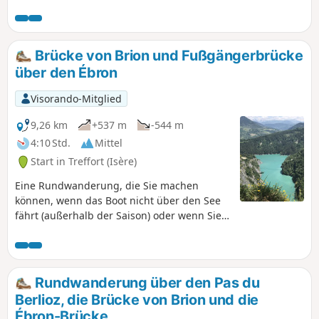
Westen auf das Tal von Gresse und den Grand Veymont, -
im Süden auf den Mont Aiguille, - im Osten auf Monestier-
de-Clermont mit dem Tunnel und dem Viadukt der A51, den
Lac de Monteymard, die Corniche du Drac, die Écrins und
Brücke von Brion und Fußgängerbrücke
das Dévoluy.
über den Ébron
Visorando-Mitglied
9,26 km
+537 m
-544 m
4:10 Std.
Mittel
Start in Treffort (Isère)
Eine Rundwanderung, die Sie machen
können, wenn das Boot nicht über den See
fährt (außerhalb der Saison) oder wenn Sie
sich Zeit lassen und die Stege an zwei Tagen
erkunden möchten. Siehe meine andere
Wanderung: Wanderung über die Stege des
Drac. Ich rate Personen mit Höhenangst
Rundwanderung über den Pas du
oder Höhenphobie von dieser Wanderung
Berlioz, die Brücke von Brion und die
ab!
Ébron-Brücke