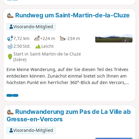
Alle Wege sind sehr gut ausgeschilderte
GR®-Wanderwege, man kann sich
Rundweg um Saint-Martin-de-la-Cluze
unmöglich verlaufen!
Visorando-Mitglied
7,72 km
+224 m
-234 m
2:50 Std.
Leicht
Start in Saint-Martin-de-la-Cluze
(Isère)
Eine kleine Wanderung, auf der Sie diesen Teil des Trièves
entdecken können. Zunächst einmal bietet sich Ihnen am
höchsten Punkt ein herrlicher 360°-Blick auf den Vercors,
den Obiou und den Westhang des Senepy. Anschließend
können Sie einen Blick auf das Drac-Tal und den Lac de
Monteynard werfen und die Trasse der kleinen Bahn von La
Mure am Berghang erkennen.
Rundwanderung zum Pas de La Ville ab
Gresse-en-Vercors
Visorando-Mitglied