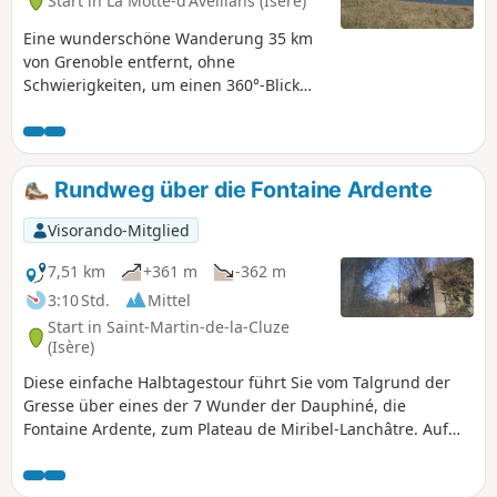
Start in La Motte-d'Aveillans (Isère)
luftige Passagen, die für Menschen mit Höhenangst
unangenehm sein können; bei feuchtem Wetter ist sie
Eine wunderschöne Wanderung 35 km
aufgrund der Rutschgefahr und des aufsteigenden Nebels
von Grenoble entfernt, ohne
unbedingt zu meiden.
Schwierigkeiten, um einen 360°-Blick
auf die umliegenden Bergmassive zu
genießen. Der Aufstieg zu diesem Gipfel
ist eine herrliche Wanderung durch die
Almweiden (eine der größten
Rundweg über die Fontaine Ardente
Almweiden der Region).
Visorando-Mitglied
7,51 km
+361 m
-362 m
3:10 Std.
Mittel
Start in Saint-Martin-de-la-Cluze
(Isère)
Diese einfache Halbtagestour führt Sie vom Talgrund der
Gresse über eines der 7 Wunder der Dauphiné, die
Fontaine Ardente, zum Plateau de Miribel-Lanchâtre. Auf
dem Plateau bieten sich einige schöne Ausblicke auf die
umliegenden Gebirge.