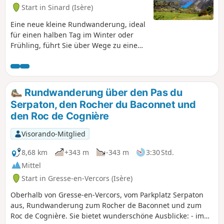
Start in Sinard (Isère)
Eine neue kleine Rundwanderung, ideal
für einen halben Tag im Winter oder
Frühling, führt Sie über Wege zu einem
herrlichen Aussichtspunkt auf den
Staudamm von Monteynard. Entlang
der gesamten Strecke genießen Sie
außerdem herrliche Ausblicke auf die
Rundwanderung über den Pas du
umliegenden Bergmassive.
Serpaton, den Rocher du Baconnet und
den Roc de Cognière
Visorando-Mitglied
8,68 km
+343 m
-343 m
3:30 Std.
Mittel
Start in Gresse-en-Vercors (Isère)
Oberhalb von Gresse-en-Vercors, vom Parkplatz Serpaton
aus, Rundwanderung zum Rocher de Baconnet und zum
Roc de Cognière. Sie bietet wunderschöne Ausblicke: - im