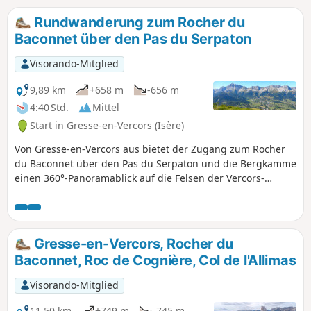
Rundwanderung zum Rocher du
Baconnet über den Pas du Serpaton
Visorando-Mitglied
9,89 km
+658 m
-656 m
4:40 Std.
Mittel
Start in Gresse-en-Vercors (Isère)
Von Gresse-en-Vercors aus bietet der Zugang zum Rocher
du Baconnet über den Pas du Serpaton und die Bergkämme
einen 360°-Panoramablick auf die Felsen der Vercors-
Barriere im Westen, den Mont Aiguille im Süden, die
Massive von Dévoluy und Écrins im Osten und die Massive
von Chartreuse und Belledonne im Norden.
Gresse-en-Vercors, Rocher du
Baconnet, Roc de Cognière, Col de l'Allimas
Visorando-Mitglied
11,50 km
+749 m
-745 m