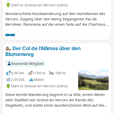
Start in Gresse-en-Vercors (Isère)
Wunderschöne Rundwanderung auf den Hochebenen des
Vercors. Zugang über den wenig begangenen Pas de
Berrièves. Panorama auf der einen Seite auf die Chartreuse,
den fernen Mont Blanc, Belledonne, die Écrins und das
Dévoluy. Auf der anderen Seite bietet sich der Blick auf die
unberührte Weite der Hochebenen des Vercors. Die Route
führt an zwei Seltenheiten vorbei: den (wenig ergiebigen)
Der Col de l'Allimas über den
Quellen von Playe und Chau. Rückweg über den Pas de la
Blumenweg
Ville, wo man vielleicht Steinböcke beobachten kann. Auf
dem Bauernhof kann man Bio-Käse kaufen, um nicht mit
Visorando-Mitglied
leeren Händen nach Hause zu kommen.
8,36 km
+194 m
-189 m
2:55 Std.
Mittel
Start in Gresse-en-Vercors (Isère)
Diese leichte Wanderung beginnt in La Ville, einem Weiler
oder Stadtteil von Gresse-en-Vercors am Rande des
Skigebiets, und bietet einen wunderschönen Blick auf die
Felsenkette westlich von Gresse-en-Vercors sowie auf den