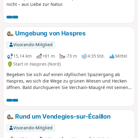
nicht – aus Liebe zur Natur.
Umgebung von Haspres
Visorando-Mitglied
15,14 km
+81 m
-73 m
4:35 Std.
Mittel
Start in Haspres (Nord)
Begeben Sie sich auf einen idyllischen Spaziergang ab
Haspres, wo sich die Wege zu grünen Wiesen und Hecken
öffnen. Bald durchqueren Sie Verchain-Maugré mit seinen
Steinhöfen und alten, mit Efeu bewachsenen Mauern, bevor
Sie Monchaux-sur-Écaillon erreichen, wo das Wasser des
Baches friedlich am Ufer entlangfließt. Jeder Moment dieser
Rundwanderung lädt Sie dazu ein, langsamer zu werden:
Rund um Vendegies-sur-Écaillon
Vogelgezwitscher, der Duft von Wildblumen und der Anblick
einer Kapelle mitten auf dem Land begleiten Sie auf Ihrem
Visorando-Mitglied
Weg. Vergessen Sie nicht Ihre Trinkflasche und Ihre