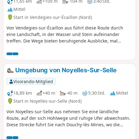
Kamera, um diese authentischen Landschaften festzuhalten
11,65 km
+109 m
-104 m
3:40 Std.
und das Vergnügen über diesen Ausflug hinaus zu
Mittel
verlängern.
Start in Vendegies-sur-Écaillon (Nord)
Von Vendegies-sur-Écaillon aus führt diese Route durch
eine Landschaft, in der Wasser und Stein aufeinander
treffen. Die Wege bieten beruhigende Ausblicke, mal
gesäumt von goldenen Feldern, mal von den schattigen
Ufern des Écaillon. Bermerain offenbart seine warmen
Fassaden aus rotem Backstein, Saint-Martin-sur-Écaillon
besticht durch seine Ruhe und seine friedlichen Gassen,
Umgebung von Noyelles-Sur-Selle
und Sommaing-sur-Écaillon bietet als krönender Abschluss
ein idyllisches Panorama, in dem die Zeit still zu stehen
Visorando-Mitglied
scheint. Ein Spaziergang, der Sanftheit, Authentizität und
ländlichen Charme vereint und perfekt ist, um sich vom
18,89 km
+40 m
-40 m
5:30 Std.
Mittel
ruhigen Rhythmus des Haut-Cambrésis mitreißen zu
Start in Noyelles-sur-Selle (Nord)
lassen.
Von Noyelles-sur-Selle aus nehmen Sie eine ländliche
Route, auf der sich Hohlwege und ruhige Ufer abwechseln.
Diese Strecke führt Sie nach Douchy-lès-Mines, wo die
begrünten Halden an die Geschichte des Bergbaus
erinnern, dann zu den restaurierten Kanälen von Denain,