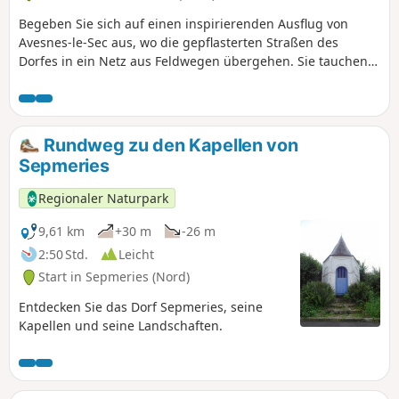
Begeben Sie sich auf einen inspirierenden Ausflug von
Avesnes-le-Sec aus, wo die gepflasterten Straßen des
Dorfes in ein Netz aus Feldwegen übergehen. Sie tauchen
ein in eine lebendige Landschaft mit abwechselnd grünen
Wiesen und geheimnisvollen Wäldchen in Richtung Lieu-
Saint-Amand. Anschließend geht es weiter nach Noyelles-
sur-Selle: Die ruhigen Ufer und das ländliche Kulturerbe
Rundweg zu den Kapellen von
laden zum Verweilen und Nachdenken ein. Hinter jeder
Sepmeries
Kurve offenbart sich eine neue Facette der Landschaft des
Hennegau, zwischen authentischen Dörfern und
Regionaler Naturpark
rauschendem Wasser, für eine Reise, die sowohl erholsam
als auch voller Überraschungen ist. Vergessen Sie nicht
9,61 km
+30 m
-26 m
Ihre Kamera und Ihre Neugier: Diese Rundwanderung ist
2:50 Std.
Leicht
ein offenes Buch über die Lebensfreude des Nordens.
Start in Sepmeries (Nord)
Entdecken Sie das Dorf Sepmeries, seine
Kapellen und seine Landschaften.