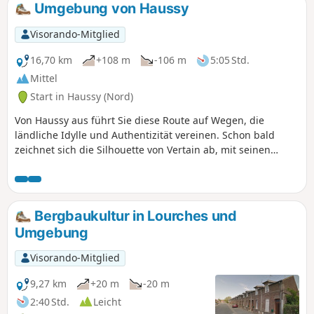
Umgebung von Haussy
Visorando-Mitglied
16,70 km
+108 m
-106 m
5:05 Std.
Mittel
Start in Haussy (Nord)
Von Haussy aus führt Sie diese Route auf Wegen, die
ländliche Idylle und Authentizität vereinen. Schon bald
zeichnet sich die Silhouette von Vertain ab, mit seinen
friedlichen Gassen und seiner einladenden Atmosphäre.
Die Wege führen weiter durch Felder und Hecken bis nach
Solesmes, einer lebendigen Stadt mit reichem Kulturerbe,
in der Geschichte und lokales Leben aufeinander treffen.
Bergbaukultur in Lourches und
Wenn Sie sich wieder auf den Weg machen, öffnet sich die
Umgebung
Landschaft erneut und offenbart weite Horizonte bis nach
Saint-Python, einem kleinen Dorf mit ausgeprägtem
Visorando-Mitglied
Charakter, eingebettet zwischen Grünflächen und
Ackerland. Mit architektonischen Entdeckungen, offenen
9,27 km
+20 m
-20 m
Landschaften und einer herzlichen Atmosphäre bietet
2:40 Std.
Leicht
dieser Spaziergang ein vollständiges Eintauchen in die