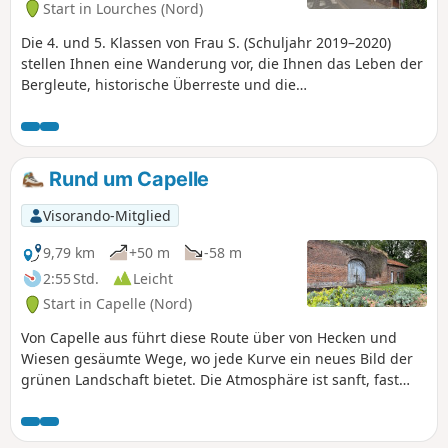
Start in Lourches (Nord)
Seele des Cambrésis.
Die 4. und 5. Klassen von Frau S. (Schuljahr 2019–2020)
stellen Ihnen eine Wanderung vor, die Ihnen das Leben der
Bergleute, historische Überreste und die
Bergbauinfrastruktur der Stadt Lourches und ihrer
Umgebung näherbringen soll. Zahlreiche
Sehenswürdigkeiten sind mit einem oder mehreren Fotos
illustriert: Klicken Sie auf den Link, um zu den
Rund um Capelle
Erläuterungen zu gelangen (die Recherchen wurden von
unseren Schülern durchgeführt).
Visorando-Mitglied
9,79 km
+50 m
-58 m
2:55 Std.
Leicht
Start in Capelle (Nord)
Von Capelle aus führt diese Route über von Hecken und
Wiesen gesäumte Wege, wo jede Kurve ein neues Bild der
grünen Landschaft bietet. Die Atmosphäre ist sanft, fast
zeitlos, getragen vom Duft der Felder und dem leisen
Gesang der Vögel. Bei der Durchquerung von Escarmain
entdeckt man ein Dorf mit authentischem Charme, bevor