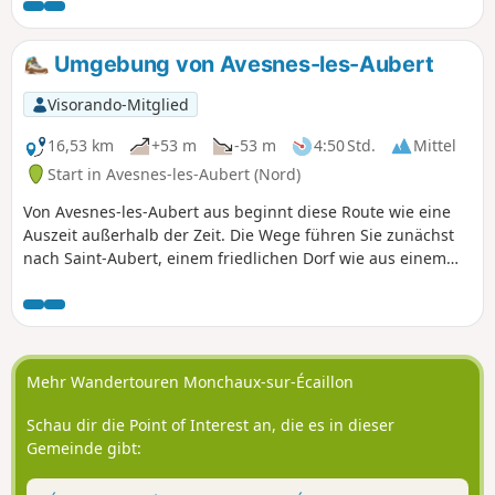
Umgebung von Avesnes-les-Aubert
Visorando-Mitglied
16,53 km
+53 m
-53 m
4:50 Std.
Mittel
Start in Avesnes-les-Aubert (Nord)
Von Avesnes-les-Aubert aus beginnt diese Route wie eine
Auszeit außerhalb der Zeit. Die Wege führen Sie zunächst
nach Saint-Aubert, einem friedlichen Dorf wie aus einem
Bilderbuch, dessen Glockentürme den Horizont prägen. Die
Route führt weiter nach Villers-en-Cauchies mit seinen
ruhigen Gassen und seiner landwirtschaftlichen
Landschaft, die Ruhe ausstrahlt. Dann kommt Rieux-en-
Cambrésis, eingebettet inmitten von Feldern, wo sich
Mehr Wandertouren Monchaux-sur-Écaillon
ländliche Geschichte und Dorfleben vermischen. Zwischen
idyllischen Passagen, Begegnungen mit dem lokalen
Schau dir die Point of Interest an, die es in dieser
Kulturerbe und sanften Panoramen bietet dieser Ausflug
Gemeinde gibt:
eine Konzentration von Charme und Authentizität, ideal, um
frische Luft zu schnappen und neue Energie zu tanken.