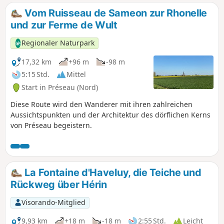
man Bermerain erreicht, dessen rote Backsteinhäuser sich
Vom Ruisseau de Sameon zur Rhonelle
schön vom ländlichen Horizont abheben. Zwischen
und zur Ferme de Wult
Begegnungen mit der Natur, lokalem Kulturerbe und
wohltuender Ruhe lädt dieser Spaziergang dazu ein, den
Regionaler Naturpark
gemächlichen Rhythmus der Landschaft des Cambrésis zu
genießen.
17,32 km
+96 m
-98 m
5:15 Std.
Mittel
Start in Préseau (Nord)
Diese Route wird den Wanderer mit ihren zahlreichen
Aussichtspunkten und der Architektur des dörflichen Kerns
von Préseau begeistern.
La Fontaine d'Haveluy, die Teiche und
Rückweg über Hérin
Visorando-Mitglied
9,93 km
+18 m
-18 m
2:55 Std.
Leicht