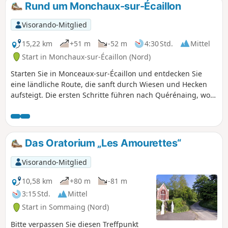
Rund um Monchaux-sur-Écaillon
Visorando-Mitglied
15,22 km
+51 m
-52 m
4:30 Std.
Mittel
Start in Monchaux-sur-Écaillon (Nord)
Starten Sie in Monceaux-sur-Écaillon und entdecken Sie
eine ländliche Route, die sanft durch Wiesen und Hecken
aufsteigt. Die ersten Schritte führen nach Quérénaing, wo
sich der Charme der roten Ziegelsteine mit der Ruhe der
Kleingärten vermischt. In Richtung Maing laden der
Arenberg-Kanal und seine grünen Ufer zu einer
besinnlichen Pause ein. Die letzte Etappe nach Thaint
Das Oratorium „Les Amourettes“
offenbart idyllische Ausblicke auf das Écaillon-Tal zwischen
Rapsfeldern und geheimnisvollen Wäldchen. Nehmen Sie
Visorando-Mitglied
eine Trinkflasche mit, um diesen Ausflug in die Region
Valenciennes in vollen Zügen genießen zu können.
10,58 km
+80 m
-81 m
3:15 Std.
Mittel
Start in Sommaing (Nord)
Bitte verpassen Sie diesen Treffpunkt