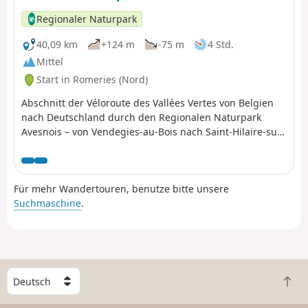
Regionaler Naturpark
40,09 km
+124 m
-75 m
4 Std.
Mittel
Start in Romeries (Nord)
Abschnitt der Véloroute des Vallées Vertes von Belgien
nach Deutschland durch den Regionalen Naturpark
Avesnois – von Vendegies-au-Bois nach Saint-Hilaire-sur-
Helpe.
Für mehr Wandertouren, benutze bitte unsere
Suchmaschine
.
W
Z
ä
u
h