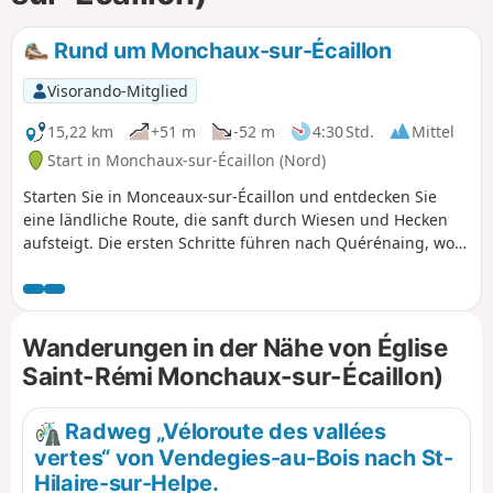
Rund um Monchaux-sur-Écaillon
Visorando-Mitglied
15,22 km
+51 m
-52 m
4:30 Std.
Mittel
Start in Monchaux-sur-Écaillon (Nord)
Starten Sie in Monceaux-sur-Écaillon und entdecken Sie
eine ländliche Route, die sanft durch Wiesen und Hecken
aufsteigt. Die ersten Schritte führen nach Quérénaing, wo
sich der Charme der roten Ziegelsteine mit der Ruhe der
Kleingärten vermischt. In Richtung Maing laden der
Arenberg-Kanal und seine grünen Ufer zu einer
besinnlichen Pause ein. Die letzte Etappe nach Thaint
Wanderungen in der Nähe von Église
offenbart idyllische Ausblicke auf das Écaillon-Tal zwischen
Saint-Rémi Monchaux-sur-Écaillon)
Rapsfeldern und geheimnisvollen Wäldchen. Nehmen Sie
eine Trinkflasche mit, um diesen Ausflug in die Region
Valenciennes in vollen Zügen genießen zu können.
Radweg „Véloroute des vallées
vertes“ von Vendegies-au-Bois nach St-
Hilaire-sur-Helpe.