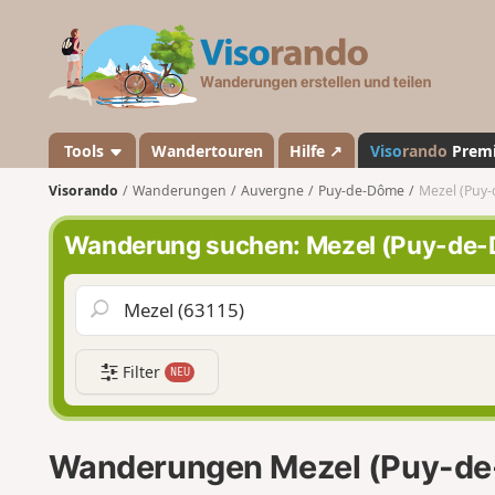
V
i
s
o
r
a
Tools
Wandertouren
Hilfe ↗
Viso
rando
Prem
n
Visorando
Wanderungen
Auvergne
Puy-de-Dôme
Mezel (Puy
d
o
Wanderung suchen: Mezel (Puy-de
Filter
NEU
Wanderungen Mezel (Puy-d