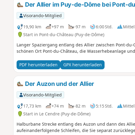
Der Allier im Puy-de-Dôme bei Pont-d
Visorando-Mitglied
19,90 km
+97 m
-97 m
6:00 Std.
Mittel
Start in Pont-du-Château (Puy-de-Dôme)
Langer Spaziergang entlang des Allier zwischen Pont-du
schönen Ort Pont-du-Château, die Wasserhebeanlage un
PDF herunterladen
GPX herunterladen
Der Auzon und der Allier
Visorando-Mitglied
17,73 km
+74 m
-82 m
5:15 Std.
Mittel
Start in Le Cendre (Puy-de-Dôme)
Halburbane Strecke entlang des Auzon und dann des Allie
aufeinanderfolgende Schleifen, die Sie separat zurückle