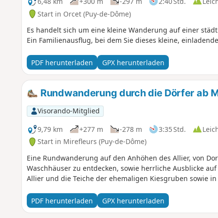
6,48 km
+300 m
-297 m
2:40 Std.
Leic
Start in Orcet (Puy-de-Dôme)
Es handelt sich um eine kleine Wanderung auf einer städt
Ein Familienausflug, bei dem Sie dieses kleine, einladen
PDF herunterladen
GPX herunterladen
Rundwanderung durch die Dörfer ab Mi
Visorando-Mitglied
9,79 km
+277 m
-278 m
3:35 Std.
Leic
Start in Mirefleurs (Puy-de-Dôme)
Eine Rundwanderung auf den Anhöhen des Allier, von Dorf
Waschhäuser zu entdecken, sowie herrliche Ausblicke auf
Allier und die Teiche der ehemaligen Kiesgruben sowie in
PDF herunterladen
GPX herunterladen