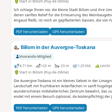
Start in Billom (Puy-de-Dôme)
Ich schlage Ihnen vor, die kleine Stadt Billom und ihre 
deren sanftes Relief für die Erneuerung des Weinbaugebiet
Angaud fließt, ist reich an gepflasterten Gassen, die vo
PDF herunterladen
GPX herunterladen
Billom in der Auvergne-Toskana
Visorando-Mitglied
4,71 km
+22 m
-23 m
1:25 Std.
Leicht
Start in Billom (Puy-de-Dôme)
Die Auvergne-Toskana ist ein kleines Gebiet in der Limag
Landschaft mit fruchtbaren Ackerflächen in sanft hügelig
wunderschönes mittelalterliches Zentrum bewahrt, das z
endet mit einem Besuch (optional, da kostenpflichtig) der J
PDF herunterladen
GPX herunterladen