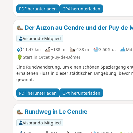
PDF herunterladen
GPX herunterladen
Der Auzon au Cendre und der Puy de 
Visorando-Mitglied
11,47 km
+188 m
-188 m
3:50 Std.
Mit
Start in Orcet (Puy-de-Dôme)
Eine Rundwanderung, um einen schönen Spaziergang ent
erhaltenen Fluss in dieser städtischen Umgebung, bevor
gewinnt.
PDF herunterladen
GPX herunterladen
Rundweg in Le Cendre
Visorando-Mitglied