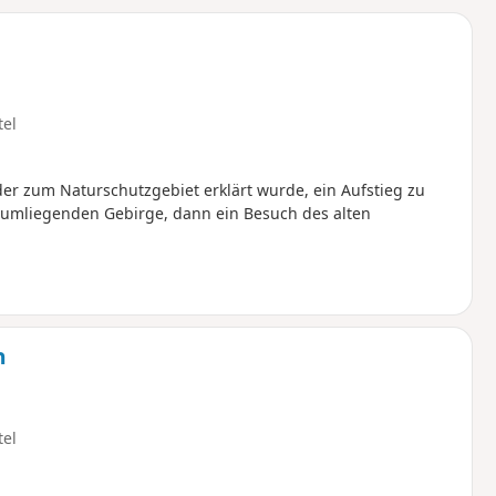
u
n
m
tel
r zum Naturschutzgebiet erklärt wurde, ein Aufstieg zu
ie umliegenden Gebirge, dann ein Besuch des alten
n
tel