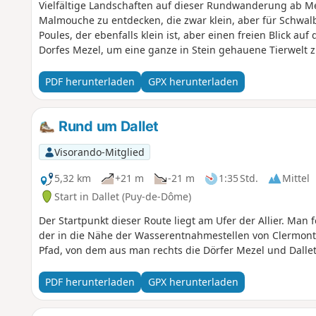
Vielfältige Landschaften auf dieser Rundwanderung ab Mez
Malmouche zu entdecken, die zwar klein, aber für Schwalb
Poules, der ebenfalls klein ist, aber einen freien Blick au
Dorfes Mezel, um eine ganze in Stein gehauene Tierwelt 
PDF herunterladen
GPX herunterladen
Rund um Dallet
Visorando-Mitglied
5,32 km
+21 m
-21 m
1:35 Std.
Mittel
Start in Dallet (Puy-de-Dôme)
Der Startpunkt dieser Route liegt am Ufer der Allier. Ma
der in die Nähe der Wasserentnahmestellen von Clermont
Pfad, von dem aus man rechts die Dörfer Mezel und Dalle
PDF herunterladen
GPX herunterladen