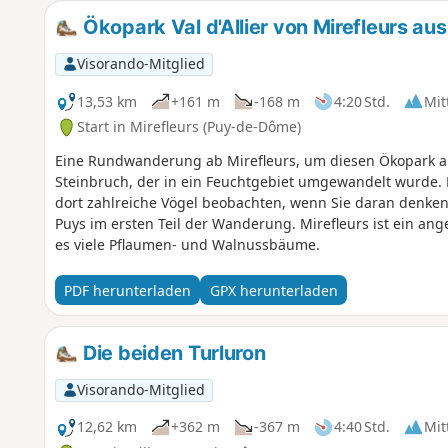
Ökopark Val d'Allier von Mirefleurs aus
Visorando-Mitglied
13,53 km
+161 m
-168 m
4:20 Std.
Mit
Start in Mirefleurs (Puy-de-Dôme)
Eine Rundwanderung ab Mirefleurs, um diesen Ökopark am
Steinbruch, der in ein Feuchtgebiet umgewandelt wurde.
dort zahlreiche Vögel beobachten, wenn Sie daran denken,
Puys im ersten Teil der Wanderung. Mirefleurs ist ein ang
es viele Pflaumen- und Walnussbäume.
PDF herunterladen
GPX herunterladen
Die beiden Turluron
Visorando-Mitglied
12,62 km
+362 m
-367 m
4:40 Std.
Mit