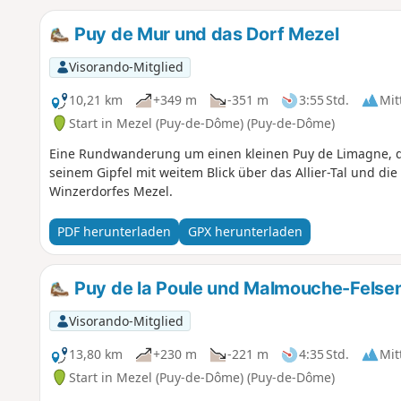
Puy de Mur und das Dorf Mezel
Visorando-Mitglied
10,21 km
+349 m
-351 m
3:55 Std.
Mit
Start in Mezel (Puy-de-Dôme) (Puy-de-Dôme)
Eine Rundwanderung um einen kleinen Puy de Limagne, de
seinem Gipfel mit weitem Blick über das Allier-Tal und d
Winzerdorfes Mezel.
PDF herunterladen
GPX herunterladen
Puy de la Poule und Malmouche-Felse
Visorando-Mitglied
13,80 km
+230 m
-221 m
4:35 Std.
Mit
Start in Mezel (Puy-de-Dôme) (Puy-de-Dôme)