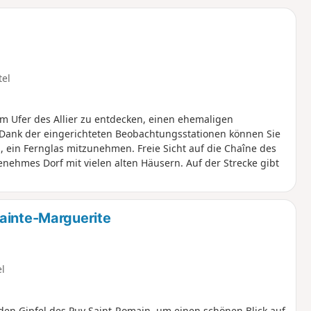
tel
 Ufer des Allier zu entdecken, einen ehemaligen
 Dank der eingerichteten Beobachtungsstationen können Sie
 ein Fernglas mitzunehmen. Freie Sicht auf die Chaîne des
enehmes Dorf mit vielen alten Häusern. Auf der Strecke gibt
ainte-Marguerite
el
den Gipfel des Puy Saint-Romain, um einen schönen Blick auf