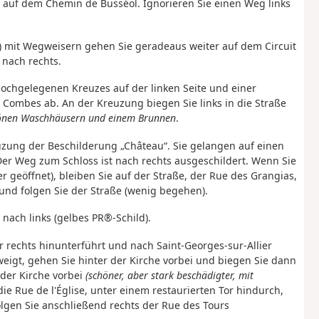
 auf dem Chemin de Busséol. Ignorieren Sie einen Weg links
) mit Wegweisern gehen Sie geradeaus weiter auf dem Circuit
 nach rechts.
hochgelegenen Kreuzes auf der linken Seite und einer
 Combes ab. An der Kreuzung biegen Sie links in die Straße
hönen Waschhäusern und einem Brunnen
.
uzung der Beschilderung „Château“. Sie gelangen auf einen
Der Weg zum Schloss ist nach rechts ausgeschildert. Wenn Sie
 geöffnet), bleiben Sie auf der Straße, der Rue des Grangias,
n und folgen Sie der Straße (wenig begehen).
nach links (gelbes PR®-Schild).
r rechts hinunterführt und nach Saint-Georges-sur-Allier
zweigt, gehen Sie hinter der Kirche vorbei und biegen Sie dann
 der Kirche vorbei
(schöner, aber stark beschädigter, mit
die Rue de l'Église, unter einem restaurierten Tor hindurch,
olgen Sie anschließend rechts der Rue des Tours