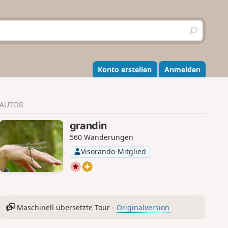
S
u
c
h
e
Konto erstellen
Anmelden
n
AUTOR
grandin
560 Wanderungen
Visorando-Mitglied
Maschinell übersetzte Tour -
Originalversion