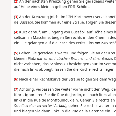
(
2
) An der nächsten Kreuzung gehen Sie geradeaus weiter
auf Höhe eines kleinen gelben PR®-Schilds.
(
3
) An der Kreuzung (nicht im IGN-Kartenwerk verzeichnet
de Busséol. Sie kommen auf eine Straße. Folgen Sie dieser
(
4
) Kurz darauf, am Eingang von Busséol, auf Höhe eines 
seltsamen Maschine, biegen Sie rechts in den Chemin des
ein. Sie gelangen auf die Place des Petits Clos
mit zwei sc
(
5
) Gehen Sie geradeaus weiter und folgen Sie an der Kre
kleinen Platz
mit einem hübschen Brunnen und einer Geode
. 
nicht vorhaben, das Schloss zu besichtigen (nur im Sommer
die nach links abbiegt, lassen Sie die Kirche rechts liege
(
6
) Nach einer Rechtskurve der Straße folgen Sie dem Weg 
(
7
) Achtung, verpassen Sie weiter vorne nicht den Weg, de
führt. Ignorieren Sie die Rue du Jardin, die nach links ab
links in die Rue de Montfoulhoux ein. Gehen Sie rechts an
Schnitzereien verzierter Vorbau)
, gehen Sie rechts weiter in 
und biegen Sie dann links in die Rue de la Garenne ein. F