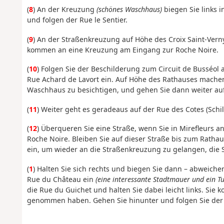
(
8
) An der Kreuzung
(schönes Waschhaus)
biegen Sie links i
und folgen der Rue le Sentier.
(
9
) An der Straßenkreuzung auf Höhe des Croix Saint-Ver
kommen an eine Kreuzung am Eingang zur Roche Noire.
(
10
) Folgen Sie der Beschilderung zum Circuit de Busséol a
Rue Achard de Lavort ein. Auf Höhe des Rathauses machen
Waschhaus zu besichtigen, und gehen Sie dann weiter au
(
11
) Weiter geht es geradeaus auf der Rue des Cotes (Schild
(
12
) Überqueren Sie eine Straße, wenn Sie in Mirefleurs 
Roche Noire. Bleiben Sie auf dieser Straße bis zum Ratha
ein, um wieder an die Straßenkreuzung zu gelangen, die 
(
1
) Halten Sie sich rechts und biegen Sie dann – abweiche
Rue du Château ein
(eine interessante Stadtmauer und ein T
die Rue du Guichet und halten Sie dabei leicht links. Si
genommen haben. Gehen Sie hinunter und folgen Sie der 