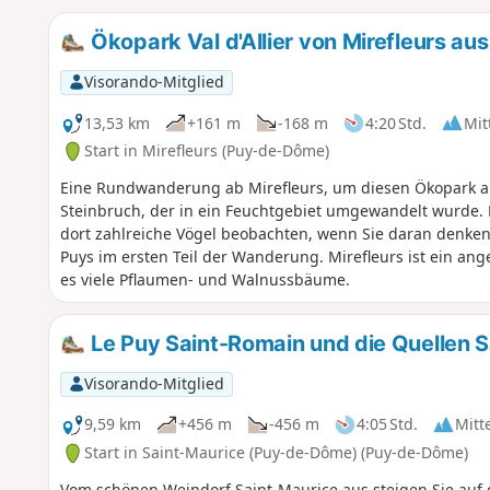
Ökopark Val d'Allier von Mirefleurs aus
Visorando-Mitglied
13,53 km
+161 m
-168 m
4:20 Std.
Mit
Start in Mirefleurs (Puy-de-Dôme)
Eine Rundwanderung ab Mirefleurs, um diesen Ökopark am
Steinbruch, der in ein Feuchtgebiet umgewandelt wurde.
dort zahlreiche Vögel beobachten, wenn Sie daran denken,
Puys im ersten Teil der Wanderung. Mirefleurs ist ein ang
es viele Pflaumen- und Walnussbäume.
Le Puy Saint-Romain und die Quellen S
Visorando-Mitglied
9,59 km
+456 m
-456 m
4:05 Std.
Mitt
Start in Saint-Maurice (Puy-de-Dôme) (Puy-de-Dôme)
Vom schönen Weindorf Saint-Maurice aus steigen Sie auf 