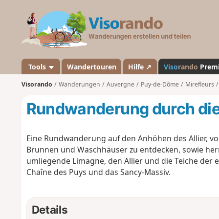
V
i
s
o
r
a
Tools
Wandertouren
Hilfe ↗
Viso
rando
Prem
n
Visorando
Wanderungen
Auvergne
Puy-de-Dôme
Mirefleurs
d
o
Rundwanderung durch die 
Eine Rundwanderung auf den Anhöhen des Allier, von
Brunnen und Waschhäuser zu entdecken, sowie herrl
umliegende Limagne, den Allier und die Teiche der 
Chaîne des Puys und das Sancy-Massiv.
Details