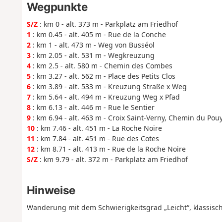
Wegpunkte
S/Z
: km 0 - alt. 373 m - Parkplatz am Friedhof
1
: km 0.45 - alt. 405 m - Rue de la Conche
2
: km 1 - alt. 473 m - Weg von Busséol
3
: km 2.05 - alt. 531 m - Wegkreuzung
4
: km 2.5 - alt. 580 m - Chemin des Combes
5
: km 3.27 - alt. 562 m - Place des Petits Clos
6
: km 3.89 - alt. 533 m - Kreuzung Straße x Weg
7
: km 5.64 - alt. 494 m - Kreuzung Weg x Pfad
8
: km 6.13 - alt. 446 m - Rue le Sentier
9
: km 6.94 - alt. 463 m - Croix Saint-Verny, Chemin du Pou
10
: km 7.46 - alt. 451 m - La Roche Noire
11
: km 7.84 - alt. 451 m - Rue des Cotes
12
: km 8.71 - alt. 413 m - Rue de la Roche Noire
S/Z
: km 9.79 - alt. 372 m - Parkplatz am Friedhof
Hinweise
Wanderung mit dem Schwierigkeitsgrad „Leicht“, klassis