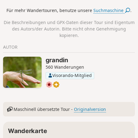
(archäologische Stätte) und auch die Ufer der Veyre im Tal
Für mehr Wandertouren, benutze unsere
Suchmaschine
.
genießen können.
Die Beschreibungen und GPX-Daten dieser Tour sind Eigentum
des Autors/der Autorin. Bitte nicht ohne Genehmigung
kopieren.
AUTOR
grandin
560 Wanderungen
Visorando-Mitglied
Maschinell übersetzte Tour -
Originalversion
Wanderkarte