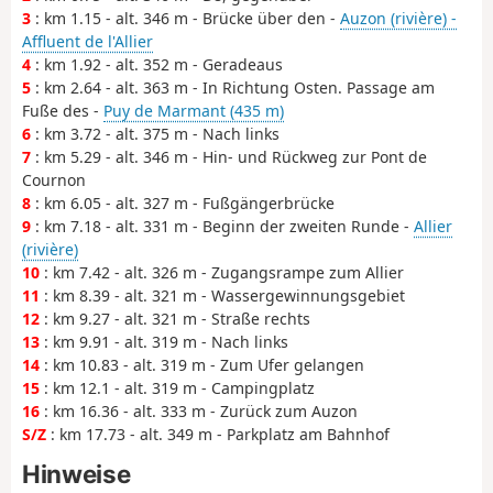
3
: km 1.15 - alt. 346 m - Brücke über den -
Auzon (rivière) -
Affluent de l'Allier
4
: km 1.92 - alt. 352 m - Geradeaus
5
: km 2.64 - alt. 363 m - In Richtung Osten. Passage am
Fuße des -
Puy de Marmant (435 m)
6
: km 3.72 - alt. 375 m - Nach links
7
: km 5.29 - alt. 346 m - Hin- und Rückweg zur Pont de
Cournon
8
: km 6.05 - alt. 327 m - Fußgängerbrücke
9
: km 7.18 - alt. 331 m - Beginn der zweiten Runde -
Allier
(rivière)
10
: km 7.42 - alt. 326 m - Zugangsrampe zum Allier
11
: km 8.39 - alt. 321 m - Wassergewinnungsgebiet
12
: km 9.27 - alt. 321 m - Straße rechts
13
: km 9.91 - alt. 319 m - Nach links
14
: km 10.83 - alt. 319 m - Zum Ufer gelangen
15
: km 12.1 - alt. 319 m - Campingplatz
16
: km 16.36 - alt. 333 m - Zurück zum Auzon
S/Z
: km 17.73 - alt. 349 m - Parkplatz am Bahnhof
Hinweise