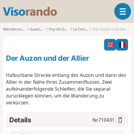
V
T
i
o
s
g
o
Wanderungen
Auvergne
Puy-de-Dôme
Le Cendre
Der Auzon und der Allier
g
r
l
a
e
n
n
d
Der Auzon und der Allier
a
o
v
i
Halburbane Strecke entlang des Auzon und dann des
g
Allier in der Nähe ihres Zusammenflusses. Zwei
a
aufeinanderfolgende Schleifen, die Sie separat
t
zurücklegen können, um die Wanderung zu
i
o
verkürzen.
n
Details
Nr.
710431