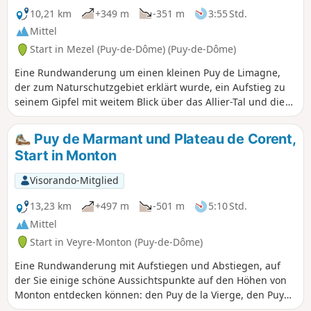
10,21 km
+349 m
-351 m
3:55 Std.
Mittel
Start in Mezel (Puy-de-Dôme) (Puy-de-Dôme)
Eine Rundwanderung um einen kleinen Puy de Limagne,
der zum Naturschutzgebiet erklärt wurde, ein Aufstieg zu
seinem Gipfel mit weitem Blick über das Allier-Tal und die
umliegenden Gebirge, dann ein Besuch des alten
Winzerdorfes Mezel.
Puy de Marmant und Plateau de Corent,
Start in Monton
Visorando-Mitglied
13,23 km
+497 m
-501 m
5:10 Std.
Mittel
Start in Veyre-Monton (Puy-de-Dôme)
Eine Rundwanderung mit Aufstiegen und Abstiegen, auf
der Sie einige schöne Aussichtspunkte auf den Höhen von
Monton entdecken können: den Puy de la Vierge, den Puy
de Marmant (Naturschutzgebiet) und das Plateau de Corent