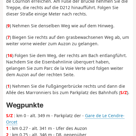
de Cournon erreichen. Am Fuße der Brücke nehmen Sie die
Treppe, die rechts auf die D212 hinaufführt. Folgen Sie
dieser Straße einige Meter nach rechts.
(
9
) Nehmen Sie denselben Weg wie auf dem Hinweg.
(
7
) Biegen Sie rechts auf den grasbewachsenen Weg ab, um
weiter vorne wieder zum Auzon zu gelangen.
(
16
) Folgen Sie dem Weg, der rechts am Bach entlangführt.
Nachdem Sie die Eisenbahnlinie überquert haben,
gelangen Sie zum Parc de la Voie Verte und folgen weiter
dem Auzon auf der rechten Seite.
(
1
) Nehmen Sie die Fußgängerbrücke rechts und dann die
Allée des Marronniers bis zum Parkplatz des Bahnhofs (
S/Z
).
Wegpunkte
S/Z
: km 0 - alt. 349 m - Parkplatz der -
Gare de Le Cendre-
Orcet
1
: km 0.27 - alt. 341 m - Ufer des Auzon
2
: km 0.75 - alt. 346 m - D8, gegenüber