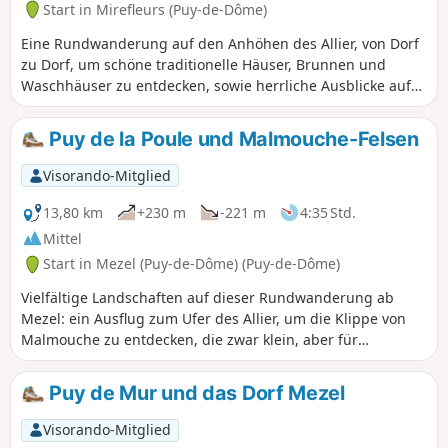
Start in Mirefleurs (Puy-de-Dôme)
Eine Rundwanderung auf den Anhöhen des Allier, von Dorf
zu Dorf, um schöne traditionelle Häuser, Brunnen und
Waschhäuser zu entdecken, sowie herrliche Ausblicke auf
der gesamten Strecke, auf die umliegende Limagne, den
Allier und die Teiche der ehemaligen Kiesgruben sowie in
Puy de la Poule und Malmouche-Felsen
der Ferne auf die Chaîne des Puys und das Sancy-Massiv.
Visorando-Mitglied
13,80 km
+230 m
-221 m
4:35 Std.
Mittel
Start in Mezel (Puy-de-Dôme) (Puy-de-Dôme)
Vielfältige Landschaften auf dieser Rundwanderung ab
Mezel: ein Ausflug zum Ufer des Allier, um die Klippe von
Malmouche zu entdecken, die zwar klein, aber für
Schwalben sehr nützlich ist, ein Spaziergang auf dem Puy
de la Poules, der ebenfalls klein ist, aber einen freien Blick
Puy de Mur und das Dorf Mezel
auf die Limagne und die Chaîne des Puys bietet, ein Besuch
des Dorfes Mezel, um eine ganze in Stein gehauene
Visorando-Mitglied
Tierwelt zu entdecken.