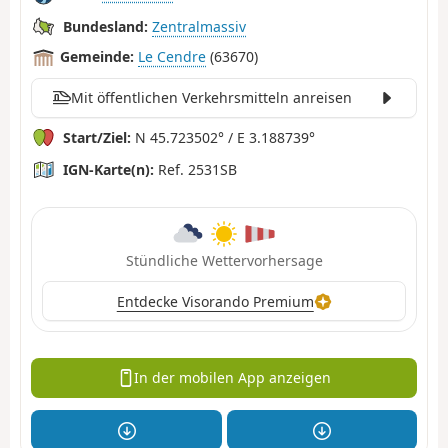
Bundesland:
Zentralmassiv
Gemeinde:
Le Cendre
(63670)
Mit öffentlichen Verkehrsmitteln anreisen
Start/Ziel:
N 45.723502° / E 3.188739°
IGN-Karte(n):
Ref. 2531SB
Stündliche Wettervorhersage
Entdecke Visorando Premium
In der mobilen App anzeigen