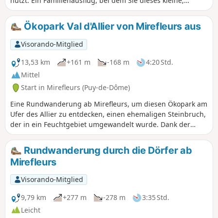
nutzt. Ein Familienausflug, bei dem Sie dieses kleine,
einladende und freundliche Dorf entdecken können.
Ökopark Val d'Allier von Mirefleurs aus
Visorando-Mitglied
13,53 km
+161 m
-168 m
4:20 Std.
Mittel
Start in Mirefleurs (Puy-de-Dôme)
Eine Rundwanderung ab Mirefleurs, um diesen Ökopark am
Ufer des Allier zu entdecken, einen ehemaligen Steinbruch,
der in ein Feuchtgebiet umgewandelt wurde. Dank der
eingerichteten Beobachtungsstationen können Sie dort
zahlreiche Vögel beobachten, wenn Sie daran denken, ein
Rundwanderung durch die Dörfer ab
Fernglas mitzunehmen. Freie Sicht auf die Chaîne des Puys
Mirefleurs
im ersten Teil der Wanderung. Mirefleurs ist ein
angenehmes Dorf mit vielen alten Häusern. Auf der Strecke
Visorando-Mitglied
gibt es viele Pflaumen- und Walnussbäume.
9,79 km
+277 m
-278 m
3:35 Std.
Leicht