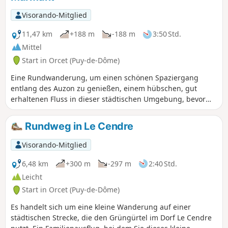
Visorando-Mitglied
11,47 km
+188 m
-188 m
3:50 Std.
Mittel
Start in Orcet (Puy-de-Dôme)
Eine Rundwanderung, um einen schönen Spaziergang
entlang des Auzon zu genießen, einem hübschen, gut
erhaltenen Fluss in dieser städtischen Umgebung, bevor
man ein wenig Höhe auf den Puys de la Chèvre und
Marmant gewinnt.
Rundweg in Le Cendre
Visorando-Mitglied
6,48 km
+300 m
-297 m
2:40 Std.
Leicht
Start in Orcet (Puy-de-Dôme)
Es handelt sich um eine kleine Wanderung auf einer
städtischen Strecke, die den Grüngürtel im Dorf Le Cendre