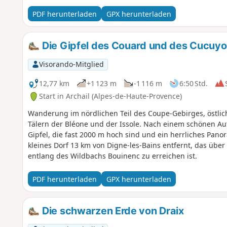
PDF herunterladen
GPX herunterladen
Die Gipfel des Couard und des Cucuyon
Visorando-Mitglied
12,77 km
+1 123 m
-1 116 m
6:50 Std.
Start in Archail (Alpes-de-Haute-Provence)
Wanderung im nördlichen Teil des Coupe-Gebirges, östlic
Tälern der Bléone und der Issole. Nach einem schönen Au
Gipfel, die fast 2000 m hoch sind und ein herrliches Panor
kleines Dorf 13 km von Digne-les-Bains entfernt, das übe
entlang des Wildbachs Bouinenc zu erreichen ist.
PDF herunterladen
GPX herunterladen
Die schwarzen Erde von Draix