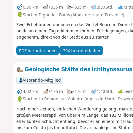
6,86 km
+536 m
-535 m
3:30 Std.
Mitt
Start in Digne-les-Bains (Alpes-de-Haute-Provence)
Zwei Erhebungen dominieren das Viertel Bourg in Digne-les
beide an einem Tag erklimmen können. Für diejenigen, die 
angenehm, direkt von der Stadt aus zu starten.
PDF herunterladen
GPX herunterladen
Geologische Stätte des Ichthyosaurus
Visorando-Mitglied
4,02 km
+176 m
-176 m
1:40 Std.
Leic
Start in La Robine-sur-Galabre (Alpes-de-Haute-Proven
Nach einer kleinen, einfachen Wanderung gelangt man zu
großen Meeresreptil von über 4 m Länge, das 183 Millionen
eher kühlen Schlucht entlang, bevor er an einem mit Fl
bis zum Col du Jas hinaufführt. Die archäologische Stätte 