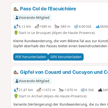
Pass Col de l'Escuichière
Visorando-Mitglied
8,12 km
+589 m
-589 m
4:00 Std.
Mitt
Start in Le Brusquet (Alpes-de-Haute-Provence)
Kleine Rundwanderung, die vom Bléone-Tal aus zur Kunsthü
Gipfel oberhalb des Passes bietet einen beeindruckenden B
PDF herunterladen
GPX herunterladen
Gipfel von Couard und Cucuyon und Co
Visorando-Mitglied
21,87 km
+1 672 m
-1 670 m
8 Std.
Se
Start in Archail (Alpes-de-Haute-Provence)
Variante (Verlängerung) der Rundwanderung, die zu den G