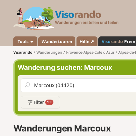
V
i
s
o
r
a
Tools
Wandertouren
Hilfe ↗
Viso
rando
Prem
n
Visorando
Wanderungen
Provence-Alpes-Côte d'Azur
Alpes-de-
d
o
Wanderung suchen: Marcoux
Filter
NEU
Wanderungen Marcoux