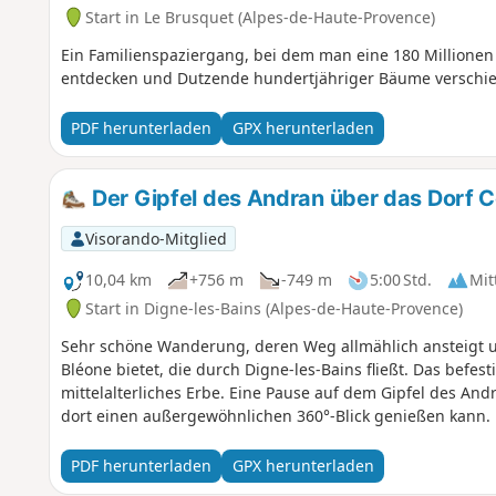
Start in Le Brusquet (Alpes-de-Haute-Provence)
Ein Familienspaziergang, bei dem man eine 180 Millionen
entdecken und Dutzende hundertjähriger Bäume verschi
PDF herunterladen
GPX herunterladen
Der Gipfel des Andran über das Dorf 
Visorando-Mitglied
10,04 km
+756 m
-749 m
5:00 Std.
Mit
Start in Digne-les-Bains (Alpes-de-Haute-Provence)
Sehr schöne Wanderung, deren Weg allmählich ansteigt u
Bléone bietet, die durch Digne-les-Bains fließt. Das befestigte Dorf Courbons zeigt stolz sein
mittelalterliches Erbe. Eine Pause auf dem Gipfel des And
dort einen außergewöhnlichen 360°-Blick genießen kann.
PDF herunterladen
GPX herunterladen