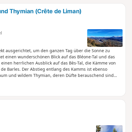
u
n
nd Thymian (Crête de Liman)
m
el
ekt ausgerichtet, um den ganzen Tag über die Sonne zu
tet einen wunderschönen Blick auf das Bléone-Tal und das
 einen herrlichen Ausblick auf das Bès-Tal, die Kämme von
es de Barles. Der Abstieg entlang des Kamms ist ebenso
aum und wildem Thymian, deren Düfte berauschend sind
hen.