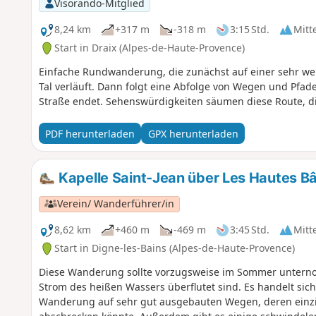
Visorando-Mitglied
8,24 km
+317 m
-318 m
3:15 Std.
Mitt
Start in Draix (Alpes-de-Haute-Provence)
Einfache Rundwanderung, die zunächst auf einer sehr we
Tal verläuft. Dann folgt eine Abfolge von Wegen und Pfade
Straße endet. Sehenswürdigkeiten säumen diese Route, die 
PDF herunterladen
GPX herunterladen
Kapelle Saint-Jean über Les Hautes B
Verein/ Wanderführer/in
8,62 km
+460 m
-469 m
3:45 Std.
Mitt
Start in Digne-les-Bains (Alpes-de-Haute-Provence)
Diese Wanderung sollte vorzugsweise im Sommer unter
Strom des heißen Wassers überflutet sind. Es handelt sic
Wanderung auf sehr gut ausgebauten Wegen, deren einzig