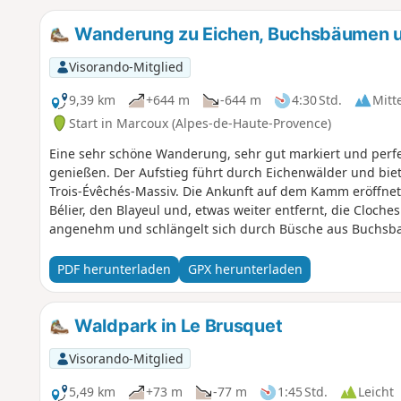
Wanderung zu Eichen, Buchsbäumen u
Visorando-Mitglied
9,39 km
+644 m
-644 m
4:30 Std.
Mitt
Start in Marcoux (Alpes-de-Haute-Provence)
Eine sehr schöne Wanderung, sehr gut markiert und perf
genießen. Der Aufstieg führt durch Eichenwälder und bie
Trois-Évêchés-Massiv. Die Ankunft auf dem Kamm eröffnet
Bélier, den Blayeul und, etwas weiter entfernt, die Cloch
angenehm und schlängelt sich durch Büsche aus Buchsb
und diesem schönen Abenteuer eine sinnliche Note verlei
PDF herunterladen
GPX herunterladen
Waldpark in Le Brusquet
Visorando-Mitglied
5,49 km
+73 m
-77 m
1:45 Std.
Leicht