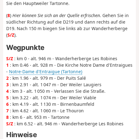
Sie den Hauptweiler Tartonne.
(
8
)
Hier können Sie sich an der Quelle erfrischen
. Gehen Sie in
südlicher Richtung auf die D219 und dann rechts auf die
D19. Nach 150 m biegen Sie links ab zur Wanderherberge
(
S/Z
).
Wegpunkte
S/Z
: km 0 - alt. 946 m - Wanderherberge Les Robines
1
: km 0.46 - alt. 928 m - Die Kirche Notre Dame d'Entraigues
-
Notre-Dame d'Entraigue (Tartonne)
2
: km 1.96 - alt. 979 m - Der Puits Salé
3
: km 2.91 - alt. 1 047 m - Der Weiler Laugiers
4
: km 3 - alt. 1 050 m - Verlassen Sie die Straße.
5
: km 3.22 - alt. 1 074 m - Der Weiler Viable
6
: km 4.19 - alt. 1 130 m - Birnenbaumfeld
7
: km 4.62 - alt. 1 060 m - Le Thouron
8
: km 6 - alt. 953 m - Tartonne
S/Z
: km 6.52 - alt. 946 m - Wanderherberge Les Robines
Hinweise