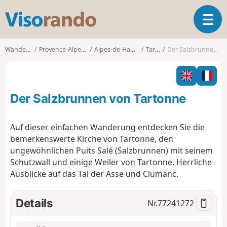
V
T
i
o
s
g
o
Wanderungen
Provence-Alpes-Côte d'Azur
Alpes-de-Haute-Provence
Tartonne
Der Salzbrunnen von Tartonne
g
r
l
a
e
n
n
d
Der Salzbrunnen von Tartonne
a
o
v
i
Auf dieser einfachen Wanderung entdecken Sie die
g
bemerkenswerte Kirche von Tartonne, den
a
ungewöhnlichen Puits Salé (Salzbrunnen) mit seinem
t
Schutzwall und einige Weiler von Tartonne. Herrliche
i
o
Ausblicke auf das Tal der Asse und Clumanc.
n
Details
Nr.
77241272