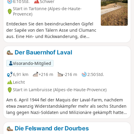
6:10 Std.
Schwer
Start in Tartonne (Alpes-de-Haute-
Provence)
Entdecken Sie den beeindruckenden Gipfel
der Sapée von den Tälern Asse und Clumanc
aus. Eine Hin- und Rückwanderung, die
aufgrund des Höhenunterschieds recht
anspruchsvoll ist und größtenteils durch
Der Bauernhof Laval
den Wald führt. Herrliche Ausblicke auf das
Tal.
Visorando-Mitglied
6,91 km
+216 m
-216 m
2:50 Std.
Leicht
Start in Lambruisse (Alpes-de-Haute-Provence)
Am 6. April 1944 fiel der Maquis der Laval-Farm, nachdem
etwa zwanzig Widerstandskämpfer mehr als sechs Stunden
lang gegen Nazi-Soldaten und Milizionäre gekämpft hatten.
Diese einfache Wanderung ab Lambruisse führt zu den
Schauplätzen dieser Tragödie.
Die Felswand der Dourbes