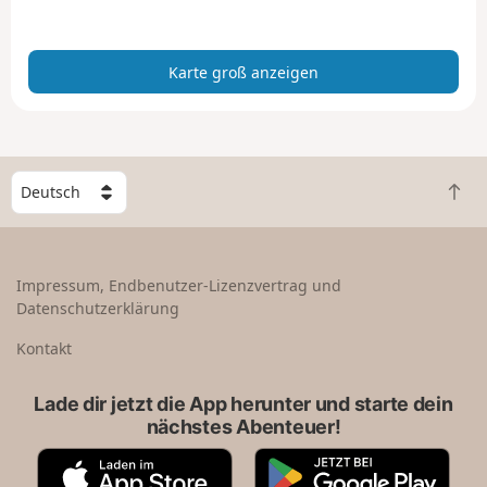
a
n
z
Karte groß anzeigen
e
i
g
e
n
W
Z
ä
u
h
r
l
ü
e
Impressum, Endbenutzer-Lizenzvertrag und
c
e
Datenschutzerklärung
k
i
n
n
Kontakt
a
L
c
a
Lade dir jetzt die App herunter und starte dein
h
n
nächstes Abenteuer!
o
d
b
A
G
e
p
o