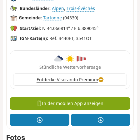
Bundesländer:
Alpen
,
Trois-Évêchés
Gemeinde:
Tartonne
(04330)
Start/Ziel:
N 44.066814° / E 6.389045°
IGN-Karte(n):
Ref. 3440ET, 3541OT
Stündliche Wettervorhersage
Entdecke Visorando Premium
In der mobilen App anzeigen
Fotos