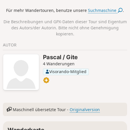
360°-Blick einfach außergewöhnlich. Der Berg wird
Für mehr Wandertouren, benutze unsere
Suchmaschine
.
aufgrund der beiden Flugzeugabstürze am 27. und 30.
Januar 1948 auch als „verfluchter Berg“ bezeichnet (siehe
Die Beschreibungen und GPX-Daten dieser Tour sind Eigentum
Informationen unten).
des Autors/der Autorin. Bitte nicht ohne Genehmigung
kopieren.
AUTOR
Pascal / Gite
4 Wanderungen
Visorando-Mitglied
Maschinell übersetzte Tour -
Originalversion