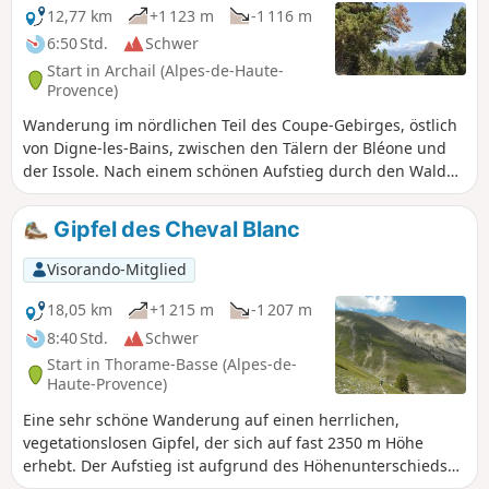
12,77 km
+1 123 m
-1 116 m
6:50 Std.
Schwer
Start in Archail (Alpes-de-Haute-
Provence)
Wanderung im nördlichen Teil des Coupe-Gebirges, östlich
von Digne-les-Bains, zwischen den Tälern der Bléone und
der Issole. Nach einem schönen Aufstieg durch den Wald
erreicht man zwei Gipfel, die fast 2000 m hoch sind und ein
herrliches Panorama bieten. Der Startpunkt ist Archail, ein
Gipfel des Cheval Blanc
kleines Dorf 13 km von Digne-les-Bains entfernt, das über
eine bereits wunderschöne Straße entlang des Wildbachs
Visorando-Mitglied
Bouinenc zu erreichen ist.
18,05 km
+1 215 m
-1 207 m
8:40 Std.
Schwer
Start in Thorame-Basse (Alpes-de-
Haute-Provence)
Eine sehr schöne Wanderung auf einen herrlichen,
vegetationslosen Gipfel, der sich auf fast 2350 m Höhe
erhebt. Der Aufstieg ist aufgrund des Höhenunterschieds
anspruchsvoll, aber das Panorama am Ziel ist mit einem