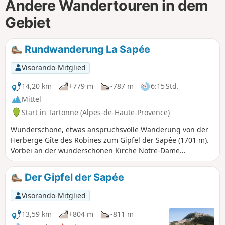
Andere Wandertouren in dem
Gebiet
Rundwanderung La Sapée
Visorando-Mitglied
14,20 km
+779 m
-787 m
6:15 Std.
Mittel
Start in Tartonne (Alpes-de-Haute-Provence)
Wunderschöne, etwas anspruchsvolle Wanderung von der
Herberge Gîte des Robines zum Gipfel der Sapée (1701 m).
Vorbei an der wunderschönen Kirche Notre-Dame
d’Entraigues und in der Nähe des Salzbrunnens von
Tartonne. Herrliche Ausblicke auf das Tal Vallée de l'Asse.
Der Gipfel der Sapée
Dichter Nadelwald beim Aufstieg und Laubwald beim
Abstieg.Die App Visorando wird dringend empfohlen.
Visorando-Mitglied
13,59 km
+804 m
-811 m