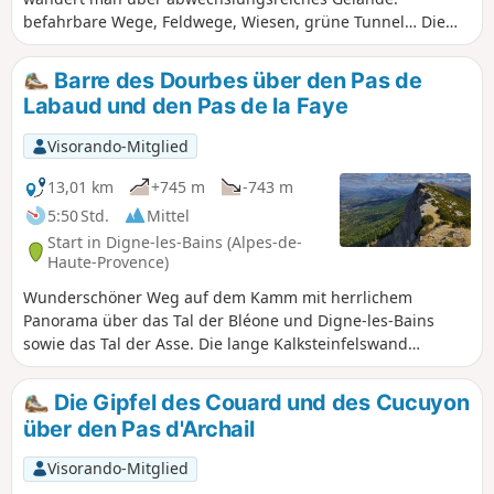
befahrbare Wege, Feldwege, Wiesen, grüne Tunnel… Die
hügelige Landschaft sorgt für abwechslungsreiche
Ausblicke und trainiert die Beine mehr als auf ebenem
Barre des Dourbes über den Pas de
Gelände. Es handelt sich also um einen halbtägigen
Labaud und den Pas de la Faye
Familienspaziergang mit einem Ausgangspunkt 30 Minuten
von Digne entfernt. Wenn Sie sich selbst oder anderen Lust
Visorando-Mitglied
auf einen Aufstieg zur Barre machen wollen, dann wird
Ihnen diese Wanderung das Wasser im Mund
13,01 km
+745 m
-743 m
zusammenlaufen lassen!
5:50 Std.
Mittel
Start in Digne-les-Bains (Alpes-de-
Haute-Provence)
Wunderschöner Weg auf dem Kamm mit herrlichem
Panorama über das Tal der Bléone und Digne-les-Bains
sowie das Tal der Asse. Die lange Kalksteinfelswand
erstreckt sich von Süden nach Norden über fast siebzehn
Kilometer und endet im Norden am Pic de Couard (1988 m).
Die Gipfel des Couard und des Cucuyon
über den Pas d'Archail
Visorando-Mitglied